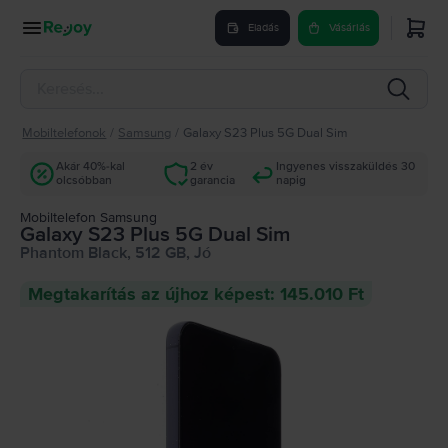
Eladás
Vásárlás
Mobiltelefonok
/
Samsung
/
Galaxy S23 Plus 5G Dual Sim
Akár 40%-kal
2 év
Ingyenes visszaküldés 30
olcsóbban
garancia
napig
Mobiltelefon Samsung
Galaxy S23 Plus 5G Dual Sim
Phantom Black, 512 GB, Jó
Megtakarítás az újhoz képest: 145.010 Ft