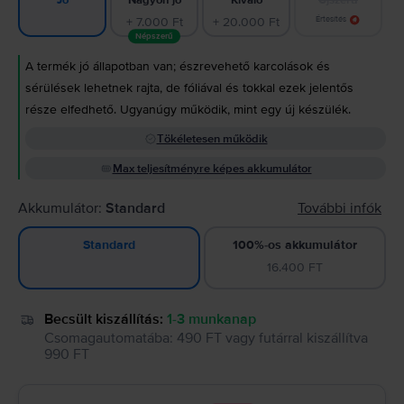
Jó
+ 7.000 Ft
+ 20.000 Ft
Értesítés
Népszerű
A termék jó állapotban van; észrevehető karcolások és
sérülések lehetnek rajta, de fóliával és tokkal ezek jelentős
része elfedhető. Ugyanúgy működik, mint egy új készülék.
Tökéletesen működik
Max teljesítményre képes akkumulátor
Akkumulátor:
Standard
További infók
100%-os akkumulátor
Standard
16.400 FT
Becsült kiszállítás:
1-3 munkanap
Csomagautomatába
:
490 FT
vagy
futárral kiszállítva
990 FT