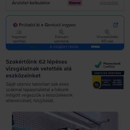
Áruhitel kalkulátor
részletek
Próbáld ki a Geniust ingyen
Ingyenes
Exkluzív
Visszaküldés
szállítás
ajánlatok
60 nap
A csoport része
Szakértőink 62 lépéses
vizsgálatnak vetették alá
eszközeinket
Saját szerviz laborban sok éves
szakmai tapasztalattal a hátunk
mögött végezzük a készülékeink
ellenőrzését, felújítását.