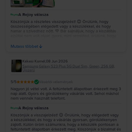
A Rejoy válasza
Köszönjük a részletes visszajelzést! 😊 Örülünk, hogy
összességében elégedett vagy a készülékkel, és hogy
hamar a szívedhez nőtt. 💚 Bár sajnáljuk, hogy a kiszállítás
ezúttal nem volt olyan gyors, mint remélted, örülünk, hogy
végül elfogadható időn belül megérkezett hozzád.
Köszönjük a bizalmat, sok örömet kívánunk a készülék
Mutass többet
használatához, és várunk vissza a jövőben is! ✨
Kékesi Kornél
,
08 Jun 2026
Samsung Galaxy S23 Plus 5G Dual Sim, Green, 256 GB,
Újszerű
5
/5
Vásárlói vélemények
Nagyon jó vétel volt. A feltüntetett állapotban érkezett meg 3
nap alatt. Gyors és gördülékeny vásárlás volt. Sehol máshol
nem vennék használt telefont.
A Rejoy válasza
Köszönjük a visszajelzést! 😊 Örülünk, hogy elégedett vagy
a készülékkel, és hogy a vásárlás gyorsan, gördülékenyen
zajlott. Külön öröm számunkra, hogy a készülék pontosan a
feltüntetett állapotban érkezett meg. Köszönjük a bizalmat és