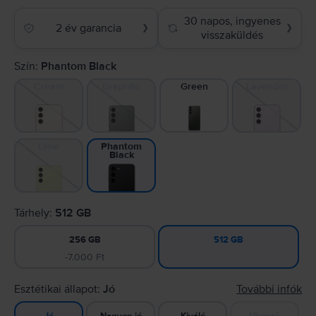
30 napos, ingyenes
2 év garancia
❯
❯
visszaküldés
Szín:
Phantom Black
Cream
Graphite
Green
Lavender
Lime
Phantom
Black
Tárhely:
512 GB
256 GB
512 GB
-7.000 Ft
Esztétikai állapot:
Jó
További infók
Nagyon jó
Kiváló
Újszerű