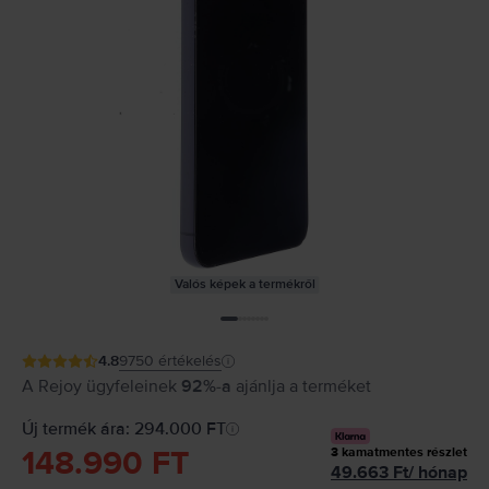
Valós képek a termékről
4.8
9750
értékelés
A Rejoy ügyfeleinek
92%-a
ajánlja a terméket
Új termék ára: 294.000 FT
148.990 FT
3
kamatmentes részlet
49.663
Ft
/
hónap