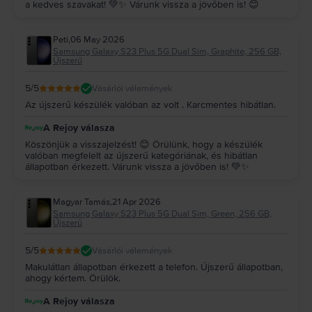
a kedves szavakat! 💚✨ Várunk vissza a jövőben is! 😊
Peti
,
06 May 2026
Samsung Galaxy S23 Plus 5G Dual Sim, Graphite, 256 GB,
Újszerű
5
/5
Vásárlói vélemények
Az újszerű készülék valóban az volt . Karcmentes hibátlan.
A Rejoy válasza
Köszönjük a visszajelzést! 😊 Örülünk, hogy a készülék
valóban megfelelt az újszerű kategóriának, és hibátlan
állapotban érkezett. Várunk vissza a jövőben is! 💚✨
Magyar Tamás
,
21 Apr 2026
Samsung Galaxy S23 Plus 5G Dual Sim, Green, 256 GB,
Újszerű
5
/5
Vásárlói vélemények
Makulátlan állapotban érkezett a telefon. Újszerű állapotban,
ahogy kértem. Örülök.
A Rejoy válasza