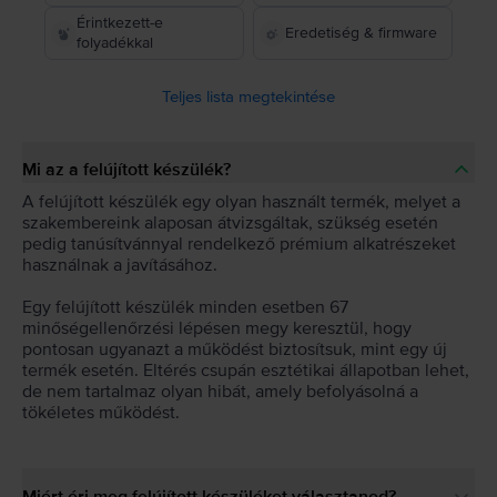
Érintkezett-e
Eredetiség & firmware
folyadékkal
Teljes lista megtekintése
Mi az a felújított készülék?
A felújított készülék egy olyan használt termék, melyet a
szakembereink alaposan átvizsgáltak, szükség esetén
pedig tanúsítvánnyal rendelkező prémium alkatrészeket
használnak a javításához.
Egy felújított készülék minden esetben 67
minőségellenőrzési lépésen megy keresztül, hogy
pontosan ugyanazt a működést biztosítsuk, mint egy új
termék esetén. Eltérés csupán esztétikai állapotban lehet,
de nem tartalmaz olyan hibát, amely befolyásolná a
tökéletes működést.
Miért éri meg felújított készüléket választanod?