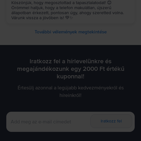
Köszönjük, hogy megosztottad a tapasztalatodat! 😊
Örömmel halljuk, hogy a telefon makulátlan, újszerű
állapotban érkezett, pontosan úgy, ahogy szeretted volna.
Várunk vissza a jövőben is! 💚✨
További vélemények megtekintése
Iratkozz fel a hírlevelünkre és
megajándékozunk egy 2000 Ft értékű
kuponnal!
Értesülj azonnal a legújabb kedvezményekről és
híreinkről!
Iratkozz fel