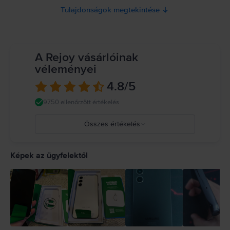
Tulajdonságok megtekintése
A Rejoy vásárlóinak
véleményei
4.8
/5
9750 ellenőrzött értékelés
Összes értékelés
5
4
Képek az ügyfelektől
3
2
1