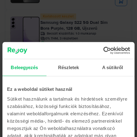
Korlátozott készlet
Samsung Galaxy S22 5G Dual Sim
Bora Purple, 128 GB, Újszerű
Becsült kiszállítás:
1-3 munkanap
0% THM, 3 részletben
Megtakarítás az újhoz képest: 87.010 Ft
94.990 Ft
Beleegyezés
Részletek
A sütikről
Ez a weboldal sütiket használ
Sütiket használunk a tartalmak és hirdetések személyre
Leírás
szabásához, közösségi funkciók biztosításához,
Mobiltelefon Samsung Galaxy S23 Plus 5G Dual Sim, Phantom Black,
valamint weboldalforgalmunk elemzéséhez. Ezenkívül
512 GB, Jó
közösségi média-, hirdető- és elemező partnereinkkel
A Galaxy S23 Plus 5G Dual Sim a Samsung által 2023-ban bevezetett három
megosztjuk az Ön weboldalhasználatra vonatkozó
modelles sorozat része, a Galaxy S23 5G Dual Sim és a Galaxy S23 Ultra 5G
adatait, akik kombinálhatják az adatokat más olyan