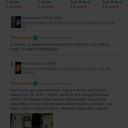
H. Eszter
H. Eszter
Végh Roland
Végh Roland
Troszt János
,
21 Sep 2025
Samsung Galaxy S23 Plus 5G Dual Sim, Graphite, 256 GB,
Jó
5
/5
Vásárlói vélemények
A telefon jó állapotnak megfelelően érkezett. Furcsállom
hogy 0% akkutoltottseggel.
H. Eszter
,
20 Jul 2026
Samsung Galaxy S23 Plus 5G Dual Sim, Cream, 512 GB,
Újszerű
5
/5
Vásárlói vélemények
Nem olyan gyorsan érkezett meg a telefon, mint sokan
másoknak, de azért 1 héten belül és ezt elfogadhatónak
tartom. A hátlapon lévő kisebb szürke foltot leszámítva
makulátlan és jól működő készüléket kaptam, amit pár nap
alatt nagyon megszerettem. Abszolút elégedett vagyok!