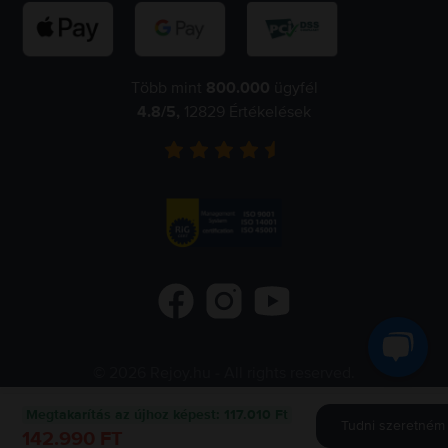
Több mint
800.000
ügyfél
4.8
/5,
12829
Értékelések
©
2026
Rejoy.hu
- All rights reserved.
Flip.ro
Flip.gr
Flip.bg
Megtakarítás az újhoz képest
:
117.010 Ft
Tudni szeretném 
142.990 FT