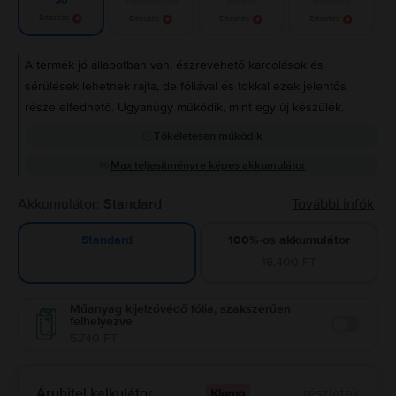
Jó
Értesítés
Értesítés
Értesítés
Értesítés
A termék jó állapotban van; észrevehető karcolások és
sérülések lehetnek rajta, de fóliával és tokkal ezek jelentős
része elfedhető. Ugyanúgy működik, mint egy új készülék.
Tökéletesen működik
Max teljesítményre képes akkumulátor
Akkumulátor:
Standard
További infók
100%-os akkumulátor
Standard
16.400 FT
Műanyag kijelzővédő fólia, szakszerűen
felhelyezve
Enable
5.740 FT
Áruhitel kalkulátor
részletek