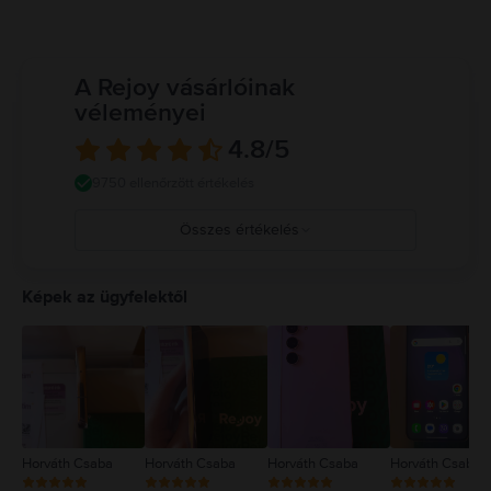
A Rejoy vásárlóinak
véleményei
4.8
/5
9750 ellenőrzött értékelés
Összes értékelés
5
4
Képek az ügyfelektől
3
2
1
Horváth Csaba
Horváth Csaba
Horváth Csaba
Horváth Csaba