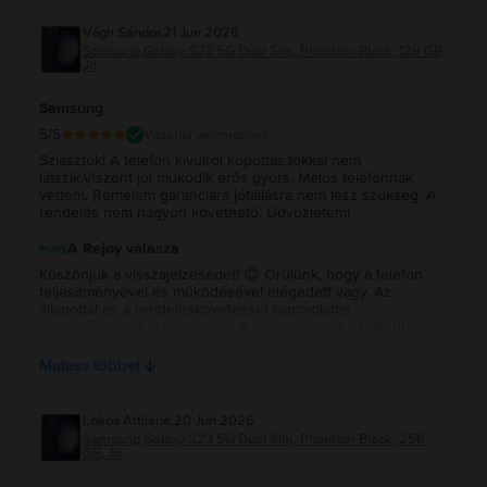
Végh Sándor
,
21 Jun 2026
Samsung Galaxy S23 5G Dual Sim, Phantom Black, 128 GB,
Jó
Samsung
5
/5
Vásárlói vélemények
Sziasztok! A telefon kivülröl kopottas,tokkal nem
látszik.Viszont jol müködik erős gyors. Melós telefonnak
vettem. Remèlem garanciára jótállásra nem lesz szükség. A
rendelés nem nagyon követhető. Üdvözletem!
A Rejoy válasza
Köszönjük a visszajelzésedet! 😊 Örülünk, hogy a telefon
teljesítményével és működésével elégedett vagy. Az
állapottal és a rendeléskövetéssel kapcsolatos
észrevételeidet is köszönjük. A rendelésedet a fiókodban a
Vásárlásaim menüpontban megadott csomagszám alapján
van lehetőség nyomon követni, továbbá az
Mutass többet
ügyfélszolgálatunk is készségesen áll rendelkezésedre
ezzel kapcsolatban. Bízunk benne, hogy a készülékkel
hosszútávon is elégedett leszel. Várunk vissza a jövőben is!
Lokos Attilane
,
20 Jun 2026
💚✨
Samsung Galaxy S23 5G Dual Sim, Phantom Black, 256
GB, Jó