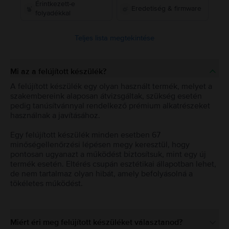
Érintkezett-e
Eredetiség & firmware
folyadékkal
Teljes lista megtekintése
Mi az a felújított készülék?
A felújított készülék egy olyan használt termék, melyet a
szakembereink alaposan átvizsgáltak, szükség esetén
pedig tanúsítvánnyal rendelkező prémium alkatrészeket
használnak a javításához.
Egy felújított készülék minden esetben 67
minőségellenőrzési lépésen megy keresztül, hogy
pontosan ugyanazt a működést biztosítsuk, mint egy új
termék esetén. Eltérés csupán esztétikai állapotban lehet,
de nem tartalmaz olyan hibát, amely befolyásolná a
tökéletes működést.
Miért éri meg felújított készüléket választanod?