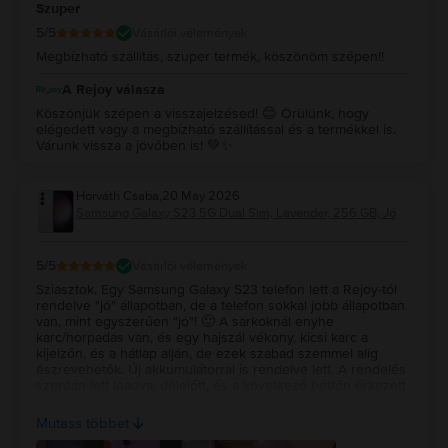
Szuper
5
/5
Vásárlói vélemények
Megbízható szállítás, szuper termék, köszönöm szépen!!
A Rejoy válasza
Köszönjük szépen a visszajelzésed! 😊 Örülünk, hogy
elégedett vagy a megbízható szállítással és a termékkel is.
Várunk vissza a jövőben is! 💚✨
Horváth Csaba
,
20 May 2026
Samsung Galaxy S23 5G Dual Sim, Lavender, 256 GB, Jó
5
/5
Vásárlói vélemények
Sziasztok. Egy Samsung Galaxy S23 telefon lett a Rejoy-tól
rendelve "jó" állapotban, de a telefon sokkal jobb állapotban
van, mint egyszerűen "jó"! 🙂 A sarkoknál enyhe
karc/horpadás van, és egy hajszál vékony, kicsi karc a
kijelzőn, és a hátlap alján, de ezek szabad szemmel alig
észrevehetők. Új akkumulátorral is rendelve lett. A rendelés
szerdán lett leadva, délelőtt, és a következő hétfőn érkezett
meg. A szállítás jól nyomon követhető volt a GLS
futárszolgálattal, és a telefon is nagyon szuper, és ár/érték
Mutass többet
arányban nagyon jó. Ha új telefonra lesz szükségem, vagy