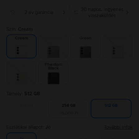
30 napos, ingyenes
2 év garancia
❯
❯
visszaküldés
Szín:
Cream
Graphite
Green
Lavender
Cream
Lime
Phantom
Black
Tárhely:
512 GB
128 GB
256 GB
512 GB
-19.000 Ft
Esztétikai állapot:
Jó
További infók
Nagyon jó
Kiváló
Újszerű