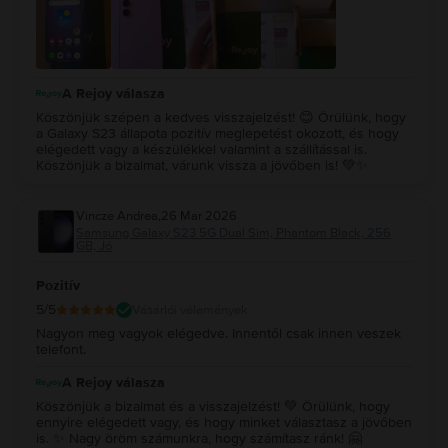
ha majd egyszerűen szeretnék egy másikat, a Rejoy lesz az
első oldal, amint megnézek. Köszönet a Rejoynak, hogy
megfizethető áron, és szuper termékeket kínál! 🙂
A Rejoy válasza
Köszönjük szépen a kedves visszajelzést! 😊 Örülünk, hogy
a Galaxy S23 állapota pozitív meglepetést okozott, és hogy
elégedett vagy a készülékkel valamint a szállítással is.
Köszönjük a bizalmat, várunk vissza a jövőben is! 💚✨
Vincze Andrea
,
26 Mar 2026
Samsung Galaxy S23 5G Dual Sim, Phantom Black, 256
GB, Jó
Pozitív
5
/5
Vásárlói vélemények
Nagyon meg vagyok elégedve. Innentől csak innen veszek
telefont.
A Rejoy válasza
Köszönjük a bizalmat és a visszajelzést! 💚 Örülünk, hogy
ennyire elégedett vagy, és hogy minket választasz a jövőben
is. ✨ Nagy öröm számunkra, hogy számítasz ránk! 🤗