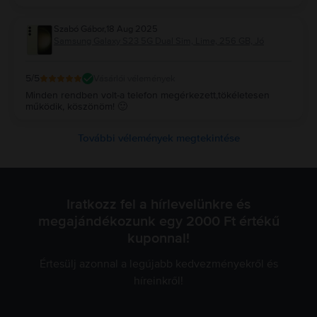
Szabó Gábor
,
18 Aug 2025
Samsung Galaxy S23 5G Dual Sim, Lime, 256 GB, Jó
5
/5
Vásárlói vélemények
Minden rendben volt-a telefon megérkezett,tökéletesen
működik, köszönöm! 🙂
További vélemények megtekintése
Iratkozz fel a hírlevelünkre és
megajándékozunk egy 2000 Ft értékű
kuponnal!
Értesülj azonnal a legújabb kedvezményekről és
híreinkről!