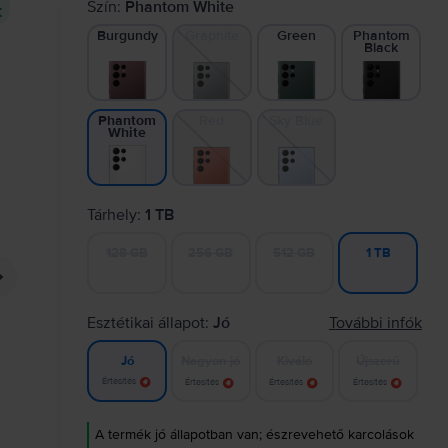
Szín:
Phantom White
t
Burgundy
Graphite
Green
Phantom
Black
Red
Sky Blue
Phantom
White
Tárhely:
1 TB
128 GB
256 GB
512 GB
1 TB
Esztétikai állapot:
Jó
További infók
Nagyon jó
Kiváló
Újszerű
Jó
Értesítés
Értesítés
Értesítés
Értesítés
A termék jó állapotban van; észrevehető karcolások