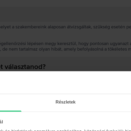
 melyet a szakembereink alaposan átvizsgáltak, szükség esetén 
égellenőrzési lépésen megy keresztül, hogy pontosan ugyanazt a
t, de nem tartalmaz olyan hibát, amely befolyásolná a tökéletes 
et választanod?
 akkumulátor?
Részletek
ál
Hasonló termékek
mak és hirdetések személyre szabásához, közösségi funkciók biz