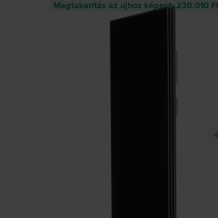
Megtakarítás az újhoz képest: 230.010 F