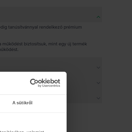
pedig tanúsítvánnyal rendelkező prémium
 működést biztosítsuk, mint egy új termék
működést.
A sütikről
tosításához, valamint