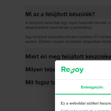
Mi az a felújított készülék?
A felújított készülék egy olyan használt termék,
alkatrészeket használnak a javításához.
Egy felújított készülék minden esetben 67 minős
esetén. Eltérés csupán esztétikai állapotban lehe
Miért éri meg felújított készülék
Milyen teljesítményre képes az
Mit fogsz találni a dobozban?
Beleegyezés
Ez a weboldal sütiket haszn
Sütiket használunk a tartal