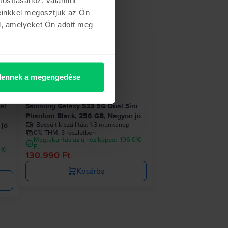
einkkel megosztjuk az Ön
l, amelyeket Ön adott meg
szlet
ennek a megengedése
al
Samsung Galaxy S23 5G Dual Sim
Phantom Black, 256 GB, Nagyon jó
Becsült kiszállítás:
1-3 munkanap
 jó
0% THM, 3 részletben
Megtakarítás az újhoz képest: 106.010
Ft
010
130.990 Ft
Kosárba