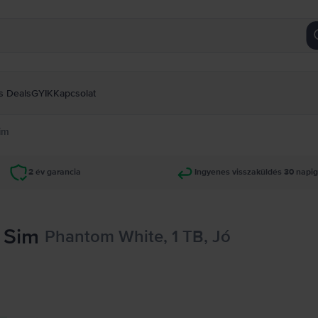
s Deals
GYIK
Kapcsolat
im
2 év garancia
Ingyenes visszaküldés 30 napi
 Sim
Phantom White, 1 TB, Jó