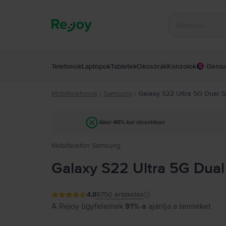
Telefonok
Laptopok
Tabletek
Okosórák
Konzolok
Geniu
Mobiltelefonok
Samsung
/
Galaxy S22 Ultra 5G Dual S
/
Akár 40%-kal olcsóbban
Mobiltelefon Samsung
Galaxy S22 Ultra 5G Dual
4.8
9750
értékelés
A Rejoy ügyfeleinek
91%-a
ajánlja a terméket