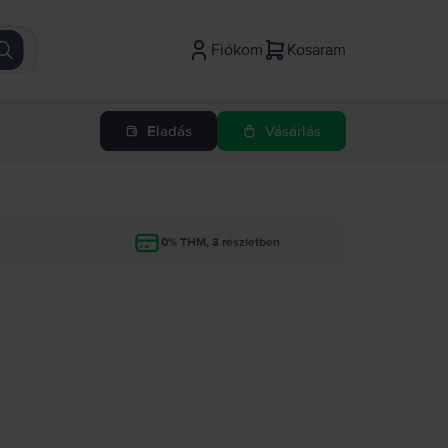
Fiókom
Kosaram
Eladás
Vásárlás
g
0% THM, 3 részletben