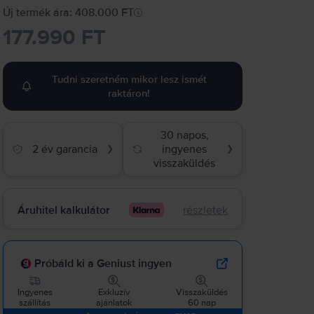
Új termék ára: 408.000 FT
177.990 FT
Tudni szeretném mikor lesz ismét
raktáron!
30 napos,
2 év garancia
ingyenes
❯
❯
visszaküldés
Áruhitel kalkulátor
részletek
Próbáld ki a Geniust ingyen
Ingyenes
Exkluzív
Visszaküldés
szállítás
ajánlatok
60 nap