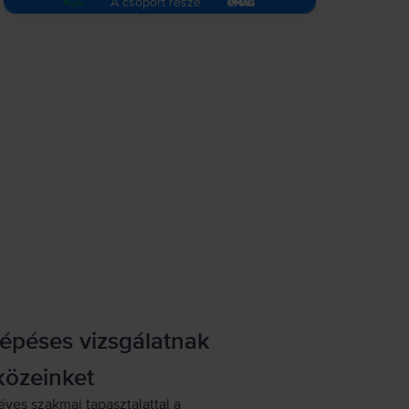
A csoport része
lépéses vizsgálatnak
közeinket
éves szakmai tapasztalattal a