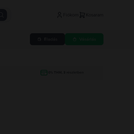
Fiókom
Kosaram
Eladás
Vásárlás
g
0% THM, 3 részletben