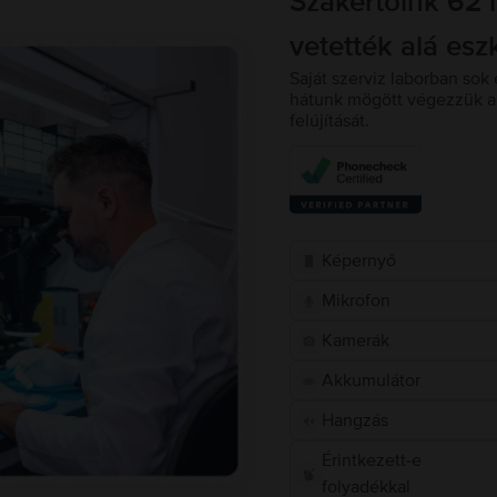
Szakértőink 62 
vetették alá esz
Saját szerviz laborban sok 
hátunk mögött végezzük a 
felújítását.
Képernyő
Mikrofon
Kamerák
Akkumulátor
Hangzás
Érintkezett-e
folyadékkal