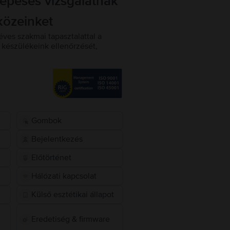
lépéses vizsgálatnak
közeinket
éves szakmai tapasztalattal a
készülékeink ellenőrzését,
Gombok
Bejelentkezés
Előtörténet
Hálózati kapcsolat
Külső esztétikai állapot
Eredetiség & firmware