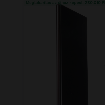
Megtakarítás az újhoz képest: 230.010 F