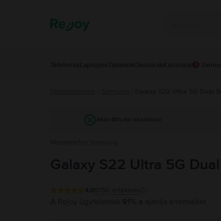
Telefonok
Laptopok
Tabletek
Okosórák
Konzolok
Geniu
Mobiltelefonok
Samsung
/
Galaxy S22 Ultra 5G Dual S
/
Akár 40%-kal olcsóbban
Mobiltelefon Samsung
Galaxy S22 Ultra 5G Dual
4.8
9750
értékelés
A Rejoy ügyfeleinek
91%-a
ajánlja a terméket