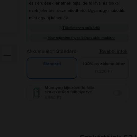
és sérülések lehetnek rajta, de fóliával és tokkal
ezek jelentős része elfedhető. Ugyanúgy működik,
mint egy új készülék.
Tökéletesen működik
Max teljesítményre képes akkumulátor
Akkumulátor:
Standard
További infók
100%-os akkumulátor
Standard
17.220 FT
Műanyag kijelzővédő fólia,
szakszerűen felhelyezve
Enable
6.560 FT