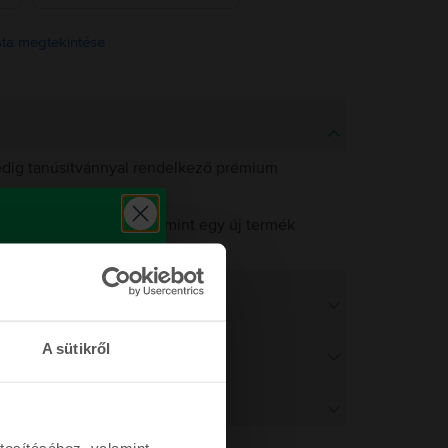
ista megtekintése
pedig tanúsítvánnyal rendelkező prémium
 működést biztosítsuk, mint egy új termék
működést.
A sütikről
tosításához, valamint