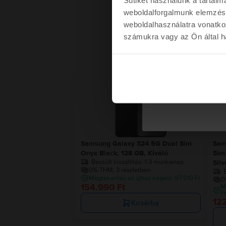
weboldalforgalmunk elemzésé
weboldalhasználatra vonatko
számukra vagy az Ön által ha
Kére
Nem kérem a kup
Samsung Galaxy S24 5G Dual Sim
Sam
Onyx Black, 128 GB, Kiváló
Sim
Becsült kiszállítás:
1-3 munkanap
Sil
0% THM, 3 részletben
B
Megtakarítás az újhoz képest: 97.510 Ft
0
154.990 Ft
M
F
12
Kosárba