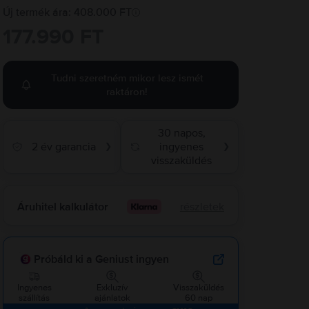
Új termék ára: 408.000 FT
177.990 FT
Tudni szeretném mikor lesz ismét
raktáron!
30 napos,
2 év garancia
ingyenes
❯
❯
visszaküldés
Áruhitel kalkulátor
részletek
Próbáld ki a Geniust ingyen
Ingyenes
Exkluzív
Visszaküldés
szállítás
ajánlatok
60 nap