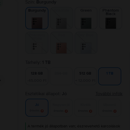
Szín:
Burgundy
t
Graphite
Green
Phantom
Burgundy
Black
Phantom
Red
Sky Blue
White
Tárhely:
1 TB
128 GB
256 GB
512 GB
1 TB
-45.000 Ft
+ 12.000 Ft
Esztétikai állapot:
Jó
További infók
Nagyon jó
Kiváló
Újszerű
Jó
Értesítés
Értesítés
Értesítés
Értesítés
A termék jó állapotban van; észrevehető karcolások