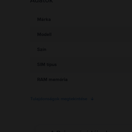
Adatok
Információk a termékre vonatkozó biztonsági figyelmeztetés
Olvasd el a kézikönyvet.
Márka
Modell
Szín
SIM típus
RAM memória
Tulajdonságok megtekintése