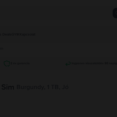
s Deals
GYIK
Kapcsolat
im
2 év garancia
Ingyenes visszaküldés 30 napi
 Sim
Burgundy, 1 TB, Jó