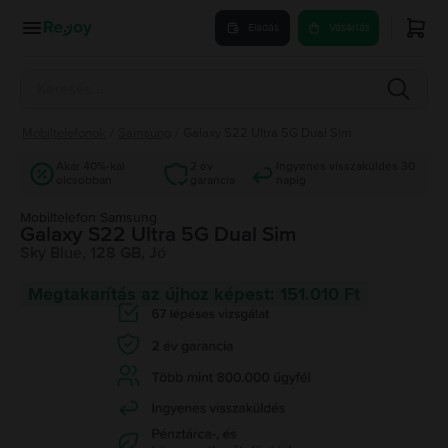
Eladás
Vásárlás
Mobiltelefonok
/
Samsung
/
Galaxy S22 Ultra 5G Dual Sim
Akár 40%-kal
2 év
Ingyenes visszaküldés 30
olcsóbban
garancia
napig
Mobiltelefon Samsung
Galaxy S22 Ultra 5G Dual Sim
Sky Blue, 128 GB, Jó
Megtakarítás az újhoz képest: 151.010 Ft