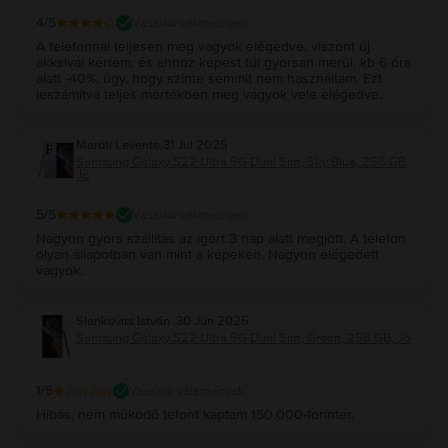
4
/5
Vásárlói vélemények
A telefonnal teljesen meg vagyok elégedve, viszont új
akksival kértem, és ahhoz képest túl gyorsan merül, kb 6 óra
alatt -40%, úgy, hogy szinte semmit nem használtam. Ezt
leszámítva teljes mértékben meg vagyok vele elégedve.
Maróti Levente
,
31 Jul 2025
Samsung Galaxy S22 Ultra 5G Dual Sim, Sky Blue, 256 GB,
Jó
5
/5
Vásárlói vélemények
Nagyon gyors szállítás az ígért 3 nap alatt megjött. A telefon
olyan állapotban van mint a képeken. Nagyon elégedett
vagyok.
Slankovits István
,
30 Jun 2025
Samsung Galaxy S22 Ultra 5G Dual Sim, Green, 256 GB, Jó
1
/5
Vásárlói vélemények
Hibás, nem működő tefont kaptam 150.000-forintér.