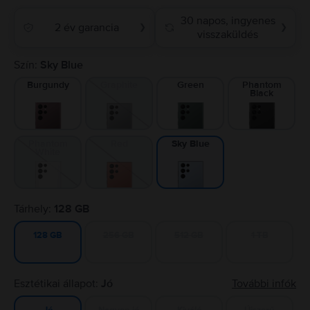
30 napos, ingyenes
2 év garancia
❯
❯
visszaküldés
Szín:
Sky Blue
Burgundy
Graphite
Green
Phantom
Black
Phantom
Red
Sky Blue
White
Tárhely:
128 GB
256 GB
512 GB
1 TB
128 GB
Esztétikai állapot:
Jó
További infók
Nagyon jó
Kiváló
Újszerű