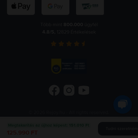
Több mint
800.000
ügyfél
4.8
/5,
12829
Értékelések
©
2026
Rejoy.hu
- All rights reserved.
Flip.ro
Flip.gr
Flip.bg
Megtakarítás az újhoz képest
:
151.010 Ft
Tudni szeretném 
125.990 FT