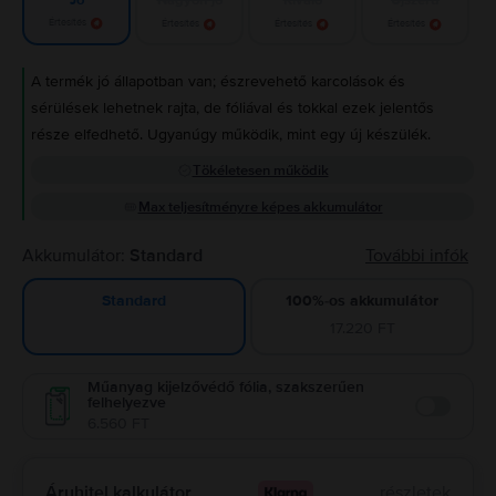
Jó
Értesítés
Értesítés
Értesítés
Értesítés
A termék jó állapotban van; észrevehető karcolások és
sérülések lehetnek rajta, de fóliával és tokkal ezek jelentős
része elfedhető. Ugyanúgy működik, mint egy új készülék.
Tökéletesen működik
Max teljesítményre képes akkumulátor
Akkumulátor:
Standard
További infók
100%-os akkumulátor
Standard
17.220 FT
Műanyag kijelzővédő fólia, szakszerűen
felhelyezve
Enable
6.560 FT
Áruhitel kalkulátor
részletek