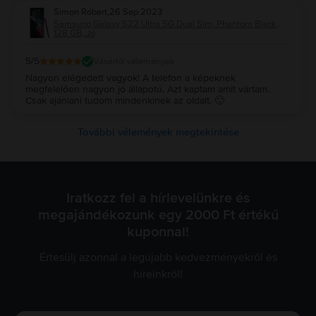
Simon Róbert
,
26 Sep 2023
Samsung Galaxy S22 Ultra 5G Dual Sim, Phantom Black,
128 GB, Jó
5
/5
Vásárlói vélemények
Nagyon elégedett vagyok! A telefon a képeknek
megfelelően nagyon jó állapotú. Azt kaptam amit vártam.
Csak ajánlani tudom mindenkinek az oldalt. 🙂
További vélemények megtekintése
Iratkozz fel a hírlevelünkre és
megajándékozunk egy 2000 Ft értékű
kuponnal!
Értesülj azonnal a legújabb kedvezményekről és
híreinkről!