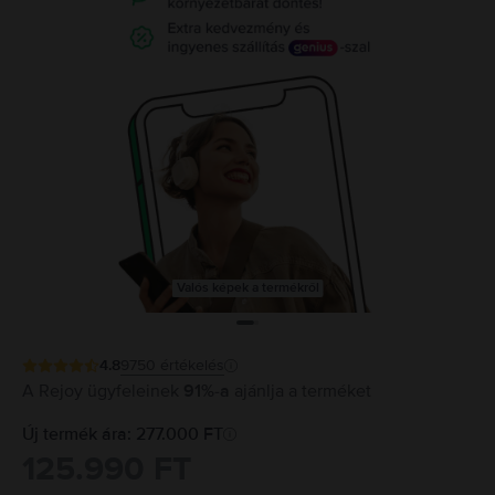
Valós képek a termékről
4.8
9750
értékelés
A Rejoy ügyfeleinek
91%-a
ajánlja a terméket
Új termék ára: 277.000 FT
125.990 FT