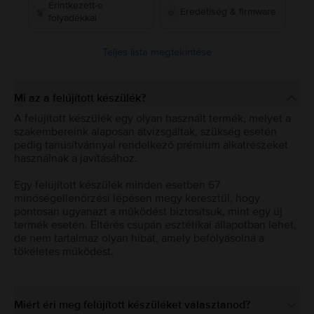
Érintkezett-e
Eredetiség & firmware
folyadékkal
Teljes lista megtekintése
Mi az a felújított készülék?
A felújított készülék egy olyan használt termék, melyet a
szakembereink alaposan átvizsgáltak, szükség esetén
pedig tanúsítvánnyal rendelkező prémium alkatrészeket
használnak a javításához.
Egy felújított készülék minden esetben 67
minőségellenőrzési lépésen megy keresztül, hogy
pontosan ugyanazt a működést biztosítsuk, mint egy új
termék esetén. Eltérés csupán esztétikai állapotban lehet,
de nem tartalmaz olyan hibát, amely befolyásolná a
tökéletes működést.
Miért éri meg felújított készüléket választanod?