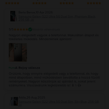
Berta Bence
,
10 Apr 2026
Samsung Galaxy S22 Ultra 5G Dual Sim, Phantom Black,
256 GB, Jó
5
/5
Vásárlói vélemények
Nagyon elégedett vagyok a telefonnal. Makulátlan állapot és
tökéletes működés. Mindenkinek ajánlom!
A Rejoy válasza
Örülünk, hogy ennyire elégedett vagy a telefonnal, és hogy
mind állapotban, mind működésben beváltotta a hozzá fűzött
reményeket. Nagyon köszönjük az ajánlást is, sokat jelent
számunkra. Visszavárunk legközelebb is! 📱✨👍
Attila
,
26 Aug 2025
Samsung Galaxy S22 Ultra 5G Dual Sim, Sky Blue, 256 GB,
Jó