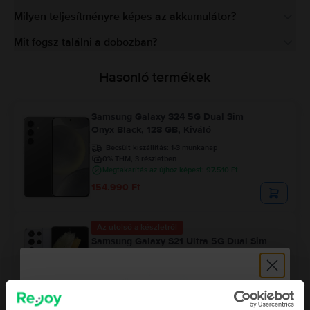
Milyen teljesítményre képes az akkumulátor?
Mit fogsz találni a dobozban?
Hasonló termékek
Samsung Galaxy S24 5G Dual Sim
Onyx Black, 128 GB, Kiváló
Becsült kiszállítás:
1-3 munkanap
0% THM, 3 részletben
Megtakarítás az újhoz képest: 97.510 Ft
154.990 Ft
Az utolsó a készletről
Samsung Galaxy S21 Ultra 5G Dual Sim
Silver, 256 GB, Nagyon jó
Becsült kiszállítás:
1-3 munkanap
0% THM, 3 részletben
Megtakarítás az újhoz képest: 236.810 Ft
122.990 Ft