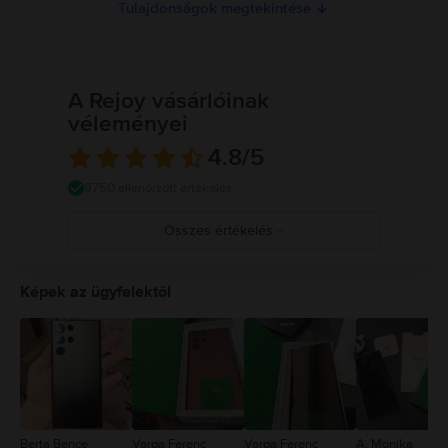
Tulajdonságok megtekintése
A Rejoy vásárlóinak
véleményei
4.8
/5
9750 ellenőrzött értékelés
Összes értékelés
5
4
Képek az ügyfelektől
3
2
1
Berta Bence
Varga Ferenc
Varga Ferenc
A. Mónika