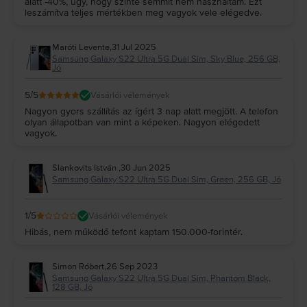
alatt -40%, úgy, hogy szinte semmit nem használtam. Ezt
leszámítva teljes mértékben meg vagyok vele elégedve.
Maróti Levente
,
31 Jul 2025
Samsung Galaxy S22 Ultra 5G Dual Sim, Sky Blue, 256 GB,
Jó
5
/5
Vásárlói vélemények
Nagyon gyors szállítás az ígért 3 nap alatt megjött. A telefon
olyan állapotban van mint a képeken. Nagyon elégedett
vagyok.
Slankovits István
,
30 Jun 2025
Samsung Galaxy S22 Ultra 5G Dual Sim, Green, 256 GB, Jó
1
/5
Vásárlói vélemények
Hibás, nem működő tefont kaptam 150.000-forintér.
Simon Róbert
,
26 Sep 2023
Samsung Galaxy S22 Ultra 5G Dual Sim, Phantom Black,
128 GB, Jó