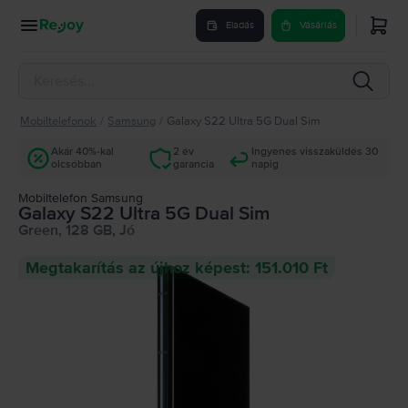
Eladás
Vásárlás
Mobiltelefonok
/
Samsung
/
Galaxy S22 Ultra 5G Dual Sim
Akár 40%-kal
2 év
Ingyenes visszaküldés 30
olcsóbban
garancia
napig
Mobiltelefon Samsung
Galaxy S22 Ultra 5G Dual Sim
Green, 128 GB, Jó
Megtakarítás az újhoz képest: 151.010 Ft