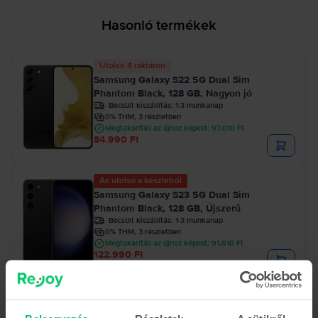
Hasonló termékek
Utolsó 4 raktáron
Samsung Galaxy S22 5G Dual Sim
Phantom Black, 128 GB, Nagyon jó
Becsült kiszállítás:
1-3 munkanap
0% THM, 3 részletben
Megtakarítás az újhoz képest: 97.010 Ft
84.990 Ft
Az utolsó a készletről
Samsung Galaxy S23 5G Dual Sim
Phantom Black, 128 GB, Újszerű
Becsült kiszállítás:
1-3 munkanap
0% THM, 3 részletben
Megtakarítás az újhoz képest: 91.610 Ft
122.990 Ft
Samsung Galaxy S24 5G Dual Sim
Onyx Black, 128 GB, Kiváló