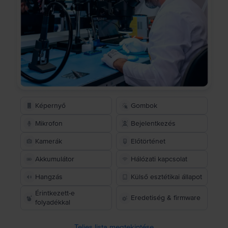
Képernyő
Gombok
Mikrofon
Bejelentkezés
Kamerák
Előtörténet
Akkumulátor
Hálózati kapcsolat
Hangzás
Külső esztétikai állapot
Érintkezett-e
Eredetiség & firmware
folyadékkal
Teljes lista megtekintése