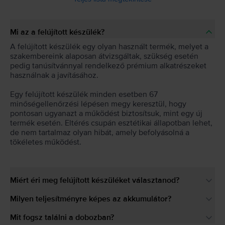
Mi az a felújított készülék?
A felújított készülék egy olyan használt termék, melyet a
szakembereink alaposan átvizsgáltak, szükség esetén
pedig tanúsítvánnyal rendelkező prémium alkatrészeket
használnak a javításához.
Egy felújított készülék minden esetben 67
minőségellenőrzési lépésen megy keresztül, hogy
pontosan ugyanazt a működést biztosítsuk, mint egy új
termék esetén. Eltérés csupán esztétikai állapotban lehet,
de nem tartalmaz olyan hibát, amely befolyásolná a
tökéletes működést.
Miért éri meg felújított készüléket választanod?
Milyen teljesítményre képes az akkumulátor?
Mit fogsz találni a dobozban?