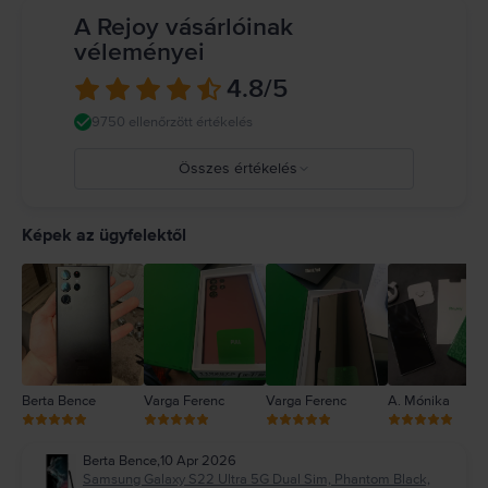
A Rejoy vásárlóinak
véleményei
4.8
/5
9750 ellenőrzött értékelés
Összes értékelés
5
4
Képek az ügyfelektől
3
2
1
Berta Bence
Varga Ferenc
Varga Ferenc
A. Mónika
Berta Bence
,
10 Apr 2026
Samsung Galaxy S22 Ultra 5G Dual Sim, Phantom Black,