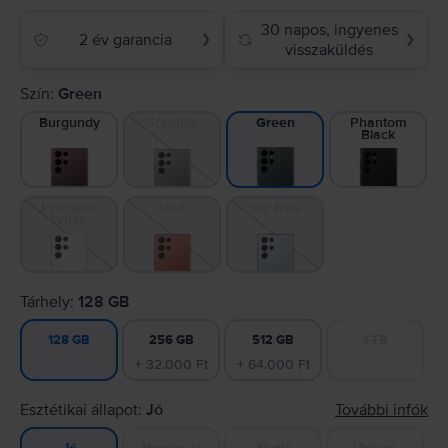
30 napos, ingyenes
2 év garancia
❯
❯
visszaküldés
Szín:
Green
Burgundy
Graphite
Phantom
Green
Black
Phantom
Red
Sky Blue
White
Tárhely:
128 GB
256 GB
512 GB
1 TB
128 GB
+ 32.000 Ft
+ 64.000 Ft
Esztétikai állapot:
Jó
További infók
Nagyon jó
Kiváló
Újszerű