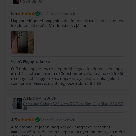
256 GB, Jó
5
/5
Vásárlói vélemények
Nagyon elégedett vagyok a telefonnal. Makulátlan állapot és
tökéletes működés. Mindenkinek ajánlom!
A Rejoy válasza
Örülünk, hogy ennyire elégedett vagy a telefonnal, és hogy
mind állapotban, mind működésben beváltotta a hozzá fűzött
reményeket. Nagyon köszönjük az ajánlást is, sokat jelent
számunkra. Visszavárunk legközelebb is! 📱✨👍
Attila
,
26 Aug 2025
Samsung Galaxy S22 Ultra 5G Dual Sim, Sky Blue, 256 GB,
Jó
4
/5
Vásárlói vélemények
A telefonnal teljesen meg vagyok elégedve, viszont új
akksival kértem, és ahhoz képest túl gyorsan merül, kb 6 óra