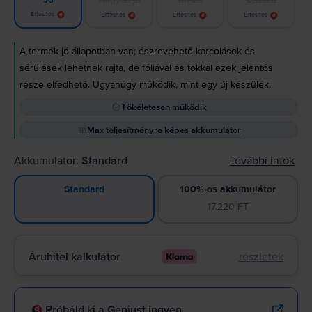
Jó
Értesítés
Értesítés
Értesítés
Értesítés
A termék jó állapotban van; észrevehető karcolások és
sérülések lehetnek rajta, de fóliával és tokkal ezek jelentős
része elfedhető. Ugyanúgy működik, mint egy új készülék.
Tökéletesen működik
Max teljesítményre képes akkumulátor
Akkumulátor:
Standard
További infók
100%-os akkumulátor
Standard
17.220 FT
Áruhitel kalkulátor
részletek
Próbáld ki a Geniust ingyen