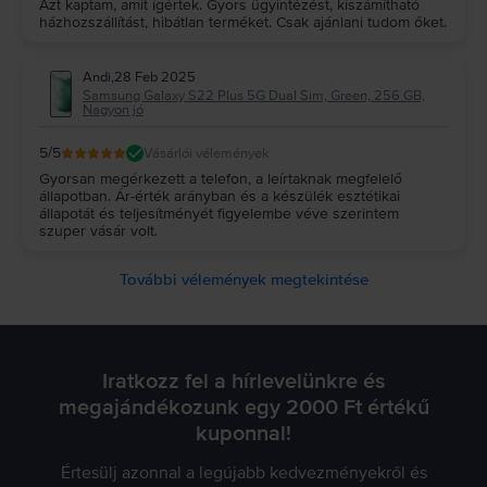
Azt kaptam, amit ígértek. Gyors ügyintézést, kiszámítható
házhozszállítást, hibátlan terméket. Csak ajánlani tudom őket.
Andi
,
28 Feb 2025
Samsung Galaxy S22 Plus 5G Dual Sim, Green, 256 GB,
Nagyon jó
5
/5
Vásárlói vélemények
Gyorsan megérkezett a telefon, a leírtaknak megfelelő
állapotban. Ár-érték arányban és a készülék esztétikai
állapotát és teljesítményét figyelembe véve szerintem
szuper vásár volt.
További vélemények megtekintése
Iratkozz fel a hírlevelünkre és
megajándékozunk egy 2000 Ft értékű
kuponnal!
Értesülj azonnal a legújabb kedvezményekről és