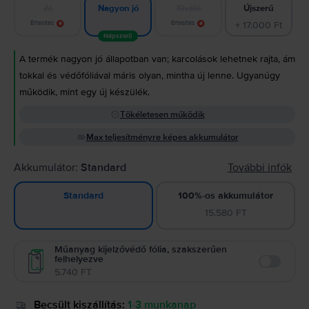
Jó
Kiváló
Újszerű
Nagyon jó
Értesítés
Értesítés
+ 17.000 Ft
Népszerű
A termék nagyon jó állapotban van; karcolások lehetnek rajta, ám
tokkal és védőfóliával máris olyan, mintha új lenne. Ugyanúgy
működik, mint egy új készülék.
Tökéletesen működik
Max teljesítményre képes akkumulátor
Akkumulátor:
Standard
További infók
100%-os akkumulátor
Standard
15.580 FT
Műanyag kijelzővédő fólia, szakszerűen
felhelyezve
Enable
5.740 FT
Becsült kiszállítás:
1-3 munkanap