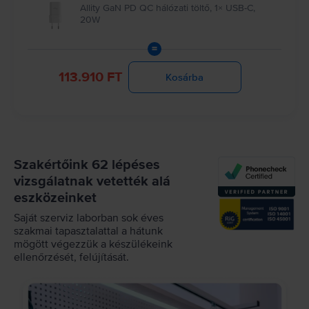
Allity GaN PD QC hálózati töltő, 1× USB-C,
20W
=
113.910 FT
Kosárba
Szakértőink 62 lépéses
vizsgálatnak vetették alá
eszközeinket
Saját szerviz laborban sok éves
szakmai tapasztalattal a hátunk
mögött végezzük a készülékeink
ellenőrzését, felújítását.