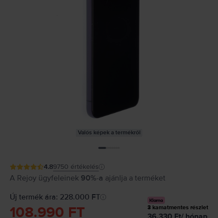
Valós képek a termékről
4.8
9750
értékelés
A Rejoy ügyfeleinek
90%-a
ajánlja a terméket
Új termék ára: 228.000 FT
108.990 FT
3
kamatmentes részlet
36.330
Ft
/
hónap