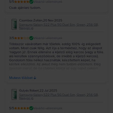
5
/5
Vásárlói vélemények
Csak ajánlani tudom.
Czombos Zoltán
,
20 Nov 2025
Samsung Galaxy S22 Plus 5G Dual Sim, Green, 256 GB,
Nagyon jó
3
/5
Vásárlói vélemények
Többször vásároltam már tőletek. eddig 100% -ig elégedett
voltam. Most csak félig. Azt írja a termékhez, hogy az állapot
'nagyon jó'. Ennek ellenére a kijelző elég karcos (vagy a fólia
alá kerültek szennyeződések, de inkább a kijelző karcos).
Gondolom fólia nélkül használták. készítettem képet, ha
kéritek elküldöm. Az akkut még nem tudom eldönteni. Elég
gyorsan merül, de ha stabilan kibírja az egy napot nekem
megfelel. Nem küldöm vissza, munkára használom, arra
megfelel. De a 'nagyon jó' állapot szerintem túlzás. Az ár
Mutass többet
érték arány elfogadható, a dobozolás nagyon profi.
Gulyás Róbert
,
22 Jul 2025
Samsung Galaxy S22 Plus 5G Dual Sim, Green, 256 GB,
Nagyon jó
5
/5
Vásárlói vélemények