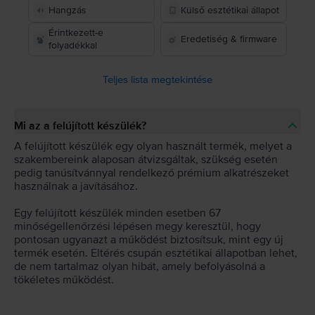
Hangzás
Külső esztétikai állapot
Érintkezett-e
Eredetiség & firmware
folyadékkal
Teljes lista megtekintése
Mi az a felújított készülék?
A felújított készülék egy olyan használt termék, melyet a
szakembereink alaposan átvizsgáltak, szükség esetén
pedig tanúsítvánnyal rendelkező prémium alkatrészeket
használnak a javításához.
Egy felújított készülék minden esetben 67
minőségellenőrzési lépésen megy keresztül, hogy
pontosan ugyanazt a működést biztosítsuk, mint egy új
termék esetén. Eltérés csupán esztétikai állapotban lehet,
de nem tartalmaz olyan hibát, amely befolyásolná a
tökéletes működést.