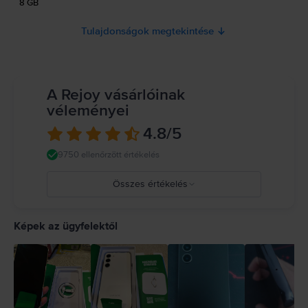
8 GB
Tulajdonságok megtekintése
A Rejoy vásárlóinak
véleményei
4.8
/5
9750 ellenőrzött értékelés
Összes értékelés
5
4
Képek az ügyfelektől
3
2
1