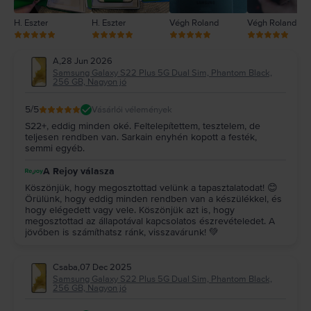
H. Eszter
H. Eszter
Végh Roland
Végh Roland
A
,
28 Jun 2026
Samsung Galaxy S22 Plus 5G Dual Sim, Phantom Black,
256 GB, Nagyon jó
5
/5
Vásárlói vélemények
S22+, eddig minden oké. Feltelepítettem, tesztelem, de
teljesen rendben van. Sarkain enyhén kopott a festék,
semmi egyéb.
A Rejoy válasza
Köszönjük, hogy megosztottad velünk a tapasztalatodat! 😊
Örülünk, hogy eddig minden rendben van a készülékkel, és
hogy elégedett vagy vele. Köszönjük azt is, hogy
megosztottad az állapotával kapcsolatos észrevételedet. A
jövőben is számíthatsz ránk, visszavárunk! 💚
Csaba
,
07 Dec 2025
Samsung Galaxy S22 Plus 5G Dual Sim, Phantom Black,
256 GB, Nagyon jó