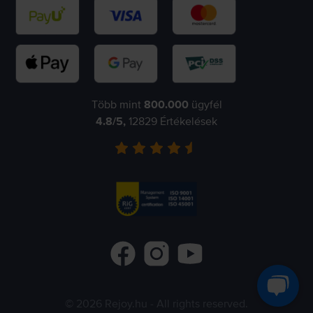
Több mint
800.000
ügyfél
4.8
/5,
12829
Értékelések
©
2026
Rejoy.hu
- All rights reserved.