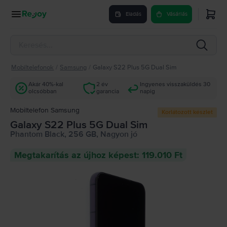
Eladás
Vásárlás
Mobiltelefonok
/
Samsung
/
Galaxy S22 Plus 5G Dual Sim
Akár 40%-kal
2 év
Ingyenes visszaküldés 30
olcsóbban
garancia
napig
Mobiltelefon Samsung
Korlátozott készlet
Galaxy S22 Plus 5G Dual Sim
Phantom Black, 256 GB, Nagyon jó
Megtakarítás az újhoz képest: 119.010 Ft