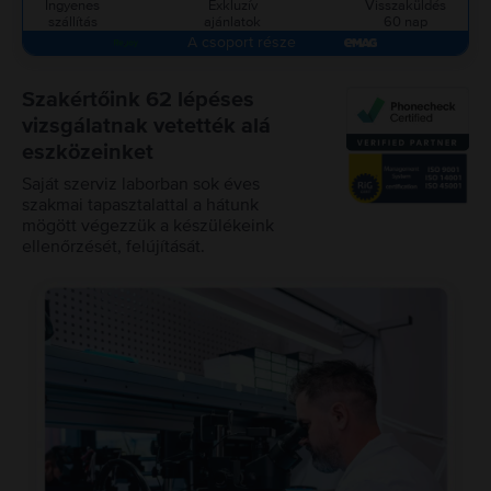
Ingyenes
Exkluzív
Visszaküldés
szállítás
ajánlatok
60 nap
A csoport része
Szakértőink 62 lépéses
vizsgálatnak vetették alá
eszközeinket
Saját szerviz laborban sok éves
szakmai tapasztalattal a hátunk
mögött végezzük a készülékeink
ellenőrzését, felújítását.