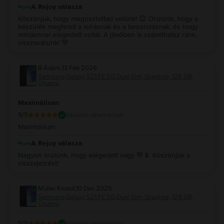
A Rejoy válasza
Köszönjük, hogy megosztottad velünk! 😊 Örülünk, hogy a
készülék megfelelt a leírásnak és a besorolásnak, és hogy
mindennel elégedett voltál. A jövőben is számíthatsz ránk,
visszavárunk! 💚
B Ádám
,
13 Feb 2026
Samsung Galaxy S21 FE 5G Dual Sim, Graphite, 128 GB,
Újszerű
Maximálisan
5
/5
Vásárlói vélemények
Maximálisan.
A Rejoy válasza
Nagyon örülünk, hogy elégedett vagy 💚📱 Köszönjük a
visszajelzést!
Müller Kristóf
,
10 Dec 2025
Samsung Galaxy S21 FE 5G Dual Sim, Graphite, 128 GB,
Újszerű
5
/5
Vásárlói vélemények