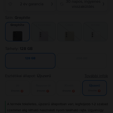
30 napos, ingyenes
2 év garancia
❯
❯
visszaküldés
Szín:
Graphite
Lavender
Olive
White
Graphite
Tárhely:
128 GB
256 GB
128 GB
Esztétikai állapot:
Újszerű
További infók
Jó
Nagyon jó
Kiváló
Újszerű
Értesítés
Értesítés
Értesítés
Értesítés
A termék tökéletes, újszerű állapotban van; legfeljebb 1-2 szabad
szemmel alig látható használati nyom található rajta. Ugyanúgy