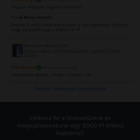
Nagyon elègedet vagyok a telefonal.
A Rejoy válasza
Kedves Kristóf, Köszönjük szépen a visszajelzésed! Örülünk,
hogy elégedett vagy a telefonnal 💚
Kiss László
,
08 Aug 2025
Samsung Galaxy S21 FE 5G Dual Sim, Graphite, 128 GB,
Újszerű
5
/5
Vásárlói vélemények
Kifogástalan állapot, minden rendben volt.
További vélemények megtekintése
Iratkozz fel a hírlevelünkre és
megajándékozunk egy 2000 Ft értékű
kuponnal!