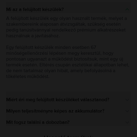
Mi az a felújított készülék?
A felújított készülék egy olyan használt termék, melyet a
szakembereink alaposan átvizsgáltak, szükség esetén
pedig tanúsítvánnyal rendelkező prémium alkatrészeket
használnak a javításához.
Egy felújított készülék minden esetben 67
minőségellenőrzési lépésen megy keresztül, hogy
pontosan ugyanazt a működést biztosítsuk, mint egy új
termék esetén. Eltérés csupán esztétikai állapotban lehet,
de nem tartalmaz olyan hibát, amely befolyásolná a
tökéletes működést.
Miért éri meg felújított készüléket választanod?
Milyen teljesítményre képes az akkumulátor?
Mit fogsz találni a dobozban?