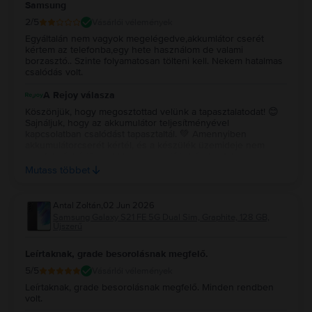
Samsung
2
/5
Vásárlói vélemények
Egyáltalán nem vagyok megelégedve,akkumlátor cserét
kértem az telefonba,egy hete használom de valami
borzasztó.. Szinte folyamatosan tölteni kell. Nekem hatalmas
csalódás volt.
A Rejoy válasza
Köszönjük, hogy megosztottad velünk a tapasztalatodat! 😊
Sajnáljuk, hogy az akkumulátor teljesítményével
kapcsolatban csalódást tapasztaltál. 💚 Amennyiben
akkumulátorcserét kértél, és a készülék üzemideje nem
megfelelő, kérjük, add le a garanciális kérelmet, hogy
kollégáink kivizsgálhassák a problémát. Minden
Mutass többet
készülékünkre 2 év garanciát biztosítunk, így ha valóban
rendellenesség áll fenn, segítünk a megoldásban. Ha a
kérelem leadása során elakadnál, kérjük, írj
Antal Zoltán
,
02 Jun 2026
ügyfélszolgálatunknak, és kollégáink készséggel segítenek.
Samsung Galaxy S21 FE 5G Dual Sim, Graphite, 128 GB,
Köszönjük, hogy jelezted felénk a tapasztalatodat, és bízunk
Újszerű
benne, hogy sikerül mielőbb megnyugtató megoldást
találnunk! ✨
Leírtaknak, grade besorolásnak megfelő.
5
/5
Vásárlói vélemények
Leírtaknak, grade besorolásnak megfelő. Minden rendben
volt.