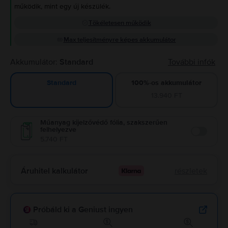
működik, mint egy új készülék.
Tökéletesen működik
Max teljesítményre képes akkumulátor
Akkumulátor:
Standard
További infók
100%-os akkumulátor
Standard
13.940 FT
Műanyag kijelzővédő fólia, szakszerűen
felhelyezve
Enable
5.740 FT
Áruhitel kalkulátor
részletek
Próbáld ki a Geniust ingyen