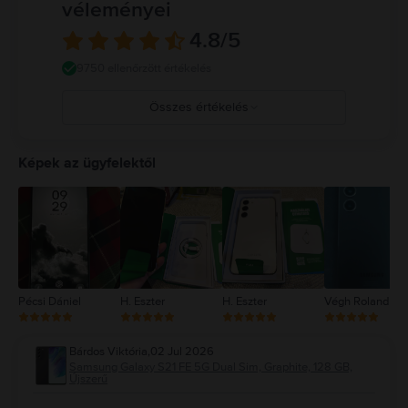
véleményei
4.8
/5
9750 ellenőrzött értékelés
Összes értékelés
5
4
Képek az ügyfelektől
3
2
1
Pécsi Dániel
H. Eszter
H. Eszter
Végh Roland
Bárdos Viktória
,
02 Jul 2026
Samsung Galaxy S21 FE 5G Dual Sim, Graphite, 128 GB,
Újszerű