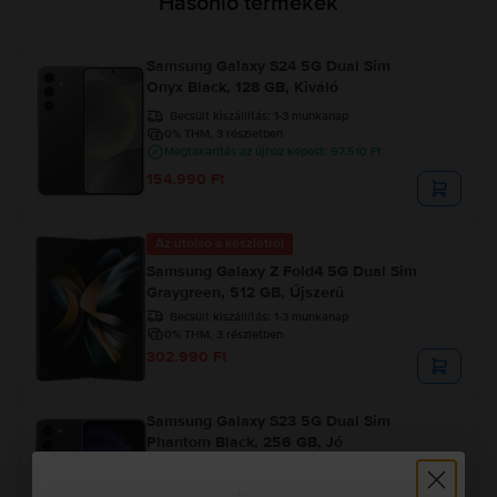
Hasonló termékek
Samsung Galaxy S24 5G Dual Sim
Onyx Black, 128 GB, Kiváló
Becsült kiszállítás:
1-3 munkanap
0% THM, 3 részletben
Megtakarítás az újhoz képest: 97.510 Ft
154.990 Ft
Az utolsó a készletről
Samsung Galaxy Z Fold4 5G Dual Sim
Graygreen, 512 GB, Újszerű
Becsült kiszállítás:
1-3 munkanap
0% THM, 3 részletben
302.990 Ft
Samsung Galaxy S23 5G Dual Sim
Phantom Black, 256 GB, Jó
Becsült kiszállítás:
1-3 munkanap
0% THM, 3 részletben