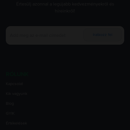
Értesülj azonnal a legújabb kedvezményekről és
híreinkről!
Iratkozz fel
RÓLUNK
Kapcsolat
Kik vagyunk
Blog
GYIK
Értékelések