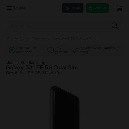
Eladás
Vásárlás
Mobiltelefonok
/
Samsung
/
Galaxy S21 FE 5G Dual Sim
Akár 40%-kal
2 év
Ingyenes visszaküldés 30
olcsóbban
garancia
napig
Mobiltelefon Samsung
Galaxy S21 FE 5G Dual Sim
Graphite, 128 GB, Újszerű