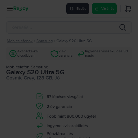
Eladás
Vásárlás
Mobiltelefonok
/
Samsung
/
Galaxy S20 Ultra 5G
Akár 40%-kal
2 év
Ingyenes visszaküldés 30
olcsóbban
garancia
napig
Mobiltelefon Samsung
Galaxy S20 Ultra 5G
Cosmic Grey, 128 GB, Jó