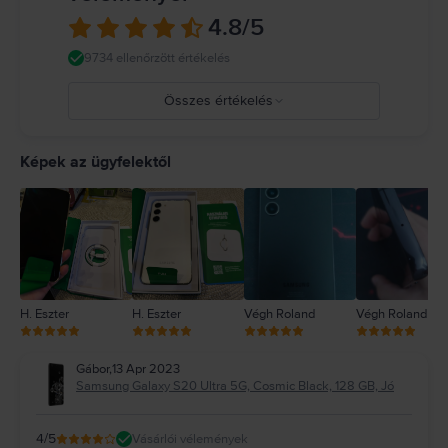
4.8
/5
9734 ellenőrzött értékelés
Összes értékelés
5
4
Képek az ügyfelektől
3
2
1
H. Eszter
H. Eszter
Végh Roland
Végh Roland
Gábor
,
13 Apr 2023
Samsung Galaxy S20 Ultra 5G, Cosmic Black, 128 GB, Jó
4
/5
Vásárlói vélemények