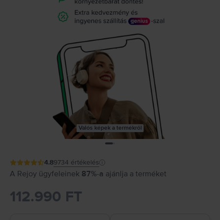
Valós képek a termékről
4.8
9734
értékelés
A Rejoy ügyfeleinek
87%-a
ajánlja a terméket
112.990 FT