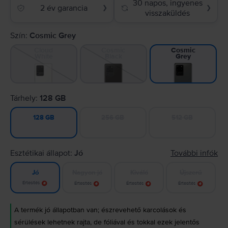
30 napos, ingyenes
2 év garancia
❯
❯
visszaküldés
Szín:
Cosmic Grey
Cloud
Cosmic
Cosmic
White
Black
Grey
Tárhely:
128 GB
256 GB
512 GB
128 GB
Esztétikai állapot:
Jó
További infók
Nagyon jó
Kiváló
Újszerű
Jó
Értesítés
Értesítés
Értesítés
Értesítés
A termék jó állapotban van; észrevehető karcolások és
sérülések lehetnek rajta, de fóliával és tokkal ezek jelentős