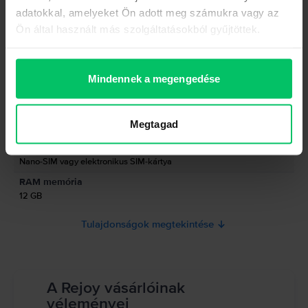
míg a 40 MP-es szelfi kamerával 4K-ban készíthetsz felvételeket. A
adatokkal, amelyeket Ön adott meg számukra vagy az
Termékbiztonsági információk
Adatok
lenyűgöző jellemzők listáját egy 5000 mAh-s akkumulátor egészíti ki, amely
alátámassza a valaha készült egyik legjobb telefont. Vásárolj egy felújított
Ön által használt más szolgáltatásokból gyűjtöttek.
használt Samsung Galaxy S20 Ultra 5G-t a Rejoy.hu oldalról több mint
Márka
Gyártói információk
csábító áron!
Samsung
Mindennek a megengedése
Modell
A felelős személy elérhetőségei
Galaxy S20 Ultra 5G
Szín
Termékbiztonsági információk
Megtagad
Cosmic Grey
Információk a termékre vonatkozó biztonsági figyelmeztetésekről.
SIM típus
Olvasd el a kézikönyvet.
Nano-SIM vagy elektronikus SIM-kártya
RAM memória
12 GB
Tulajdonságok megtekintése
A Rejoy vásárlóinak
véleményei