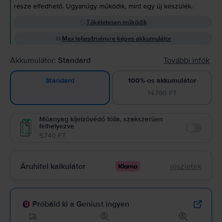
része elfedhető. Ugyanúgy működik, mint egy új készülék.
Tökéletesen működik
Max teljesítményre képes akkumulátor
Akkumulátor:
Standard
További infók
100%-os akkumulátor
Standard
14.760 FT
Műanyag kijelzővédő fólia, szakszerűen
felhelyezve
Enable
5.740 FT
Áruhitel kalkulátor
részletek
Próbáld ki a Geniust ingyen