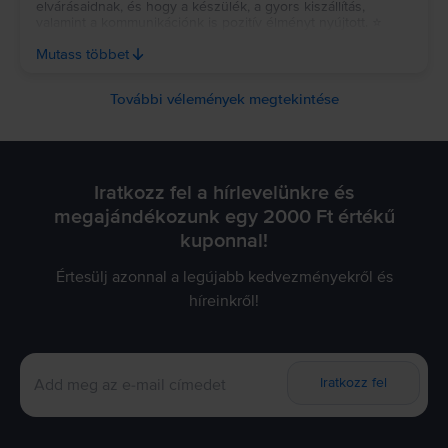
elvárásaidnak, és hogy a készülék, a gyors kiszállítás,
valamint a kommunikációnk is pozitív élményt nyújtott. ⭐
Köszönjük az ajánlásodat és a bizalmadat, reméljük, a
Mutass többet
jövőben is minket választasz! 💚
További vélemények megtekintése
Iratkozz fel a hírlevelünkre és
megajándékozunk egy 2000 Ft értékű
kuponnal!
Értesülj azonnal a legújabb kedvezményekről és
híreinkről!
Iratkozz fel