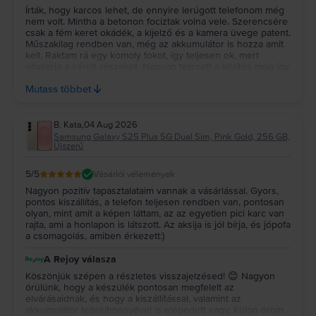
Írták, hogy karcos lehet, de ennyire lerúgott telefonom még
nem volt. Mintha a betonon fociztak volna vele. Szerencsére
csak a fém keret okádék, a kijelző és a kamera üvege patent.
Műszakilag rendben van, még az akkumulátor is hozza amit
kell. Raktam rá egy komoly tokot, így teljesen ok, mert
eltakarja a sérült részeket. Nagyon tetszett a körítés még így
töltő nélkül is. Szerintem itt fogom venni a következő telót is,
Mutass többet
csak magasabb esztétikai besorolásút.
B. Kata
,
04 Aug 2026
Samsung Galaxy S25 Plus 5G Dual Sim, Pink Gold, 256 GB,
Újszerű
5
/5
Vásárlói vélemények
Nagyon pozitív tapasztalataim vannak a vásárlással. Gyors,
pontos kiszállítás, a telefon teljesen rendben van, pontosan
olyan, mint amit a képen láttam, az az egyetlen pici karc van
rajta, ami a honlapon is látszott. Az aksija is jól bírja, és jópofa
a csomagolás, amiben érkezett:)
A Rejoy válasza
Köszönjük szépen a részletes visszajelzésed! 😊 Nagyon
örülünk, hogy a készülék pontosan megfelelt az
elvárásaidnak, és hogy a kiszállítással, valamint az
akkumulátor teljesítményével is elégedett vagy. Külön öröm