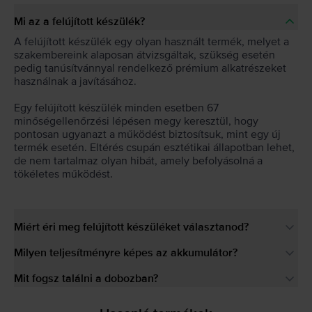
Mi az a felújított készülék?
A felújított készülék egy olyan használt termék, melyet a
szakembereink alaposan átvizsgáltak, szükség esetén
pedig tanúsítvánnyal rendelkező prémium alkatrészeket
használnak a javításához.
Egy felújított készülék minden esetben 67
minőségellenőrzési lépésen megy keresztül, hogy
pontosan ugyanazt a működést biztosítsuk, mint egy új
termék esetén. Eltérés csupán esztétikai állapotban lehet,
de nem tartalmaz olyan hibát, amely befolyásolná a
tökéletes működést.
Miért éri meg felújított készüléket választanod?
Milyen teljesítményre képes az akkumulátor?
Mit fogsz találni a dobozban?