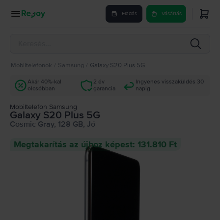
Eladás
Vásárlás
Mobiltelefonok
/
Samsung
/
Galaxy S20 Plus 5G
Akár 40%-kal
2 év
Ingyenes visszaküldés 30
olcsóbban
garancia
napig
Mobiltelefon Samsung
Galaxy S20 Plus 5G
Cosmic Gray, 128 GB, Jó
Megtakarítás az újhoz képest: 131.810 Ft