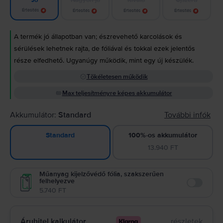
Jó
Értesítés
Értesítés
Értesítés
Értesítés
A termék jó állapotban van; észrevehető karcolások és
sérülések lehetnek rajta, de fóliával és tokkal ezek jelentős
része elfedhető. Ugyanúgy működik, mint egy új készülék.
Tökéletesen működik
Max teljesítményre képes akkumulátor
Akkumulátor:
Standard
További infók
100%-os akkumulátor
Standard
13.940 FT
Műanyag kijelzővédő fólia, szakszerűen
felhelyezve
Enable
5.740 FT
Áruhitel kalkulátor
részletek