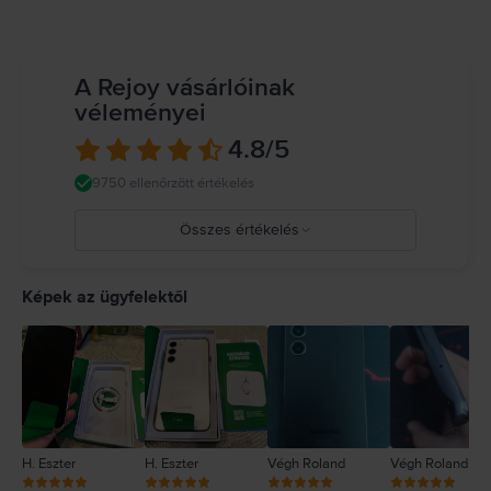
A Rejoy vásárlóinak
véleményei
4.8
/5
9750 ellenőrzött értékelés
Összes értékelés
5
4
Képek az ügyfelektől
3
2
1
H. Eszter
H. Eszter
Végh Roland
Végh Roland