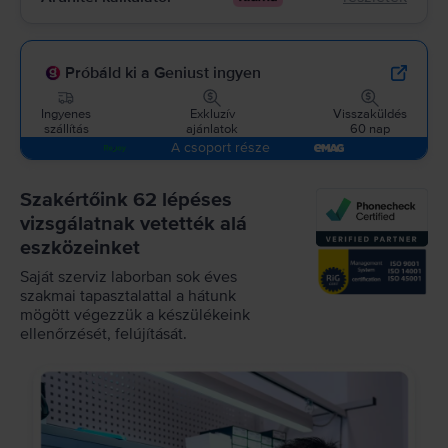
Próbáld ki a Geniust ingyen
Ingyenes
Exkluzív
Visszaküldés
szállítás
ajánlatok
60 nap
A csoport része
Szakértőink 62 lépéses
vizsgálatnak vetették alá
eszközeinket
Saját szerviz laborban sok éves
szakmai tapasztalattal a hátunk
mögött végezzük a készülékeink
ellenőrzését, felújítását.