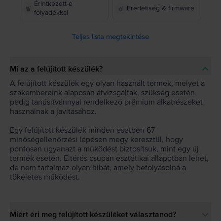
Érintkezett-e
Eredetiség & firmware
folyadékkal
Teljes lista megtekintése
Mi az a felújított készülék?
A felújított készülék egy olyan használt termék, melyet a
szakembereink alaposan átvizsgáltak, szükség esetén
pedig tanúsítvánnyal rendelkező prémium alkatrészeket
használnak a javításához.
Egy felújított készülék minden esetben 67
minőségellenőrzési lépésen megy keresztül, hogy
pontosan ugyanazt a működést biztosítsuk, mint egy új
termék esetén. Eltérés csupán esztétikai állapotban lehet,
de nem tartalmaz olyan hibát, amely befolyásolná a
tökéletes működést.
Miért éri meg felújított készüléket választanod?