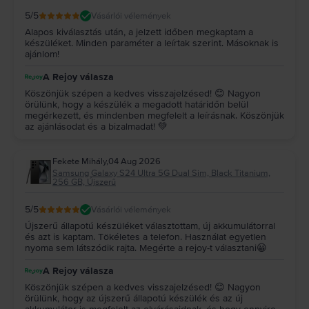
5
/5
Vásárlói vélemények
Alapos kiválasztás után, a jelzett időben megkaptam a
készüléket. Minden paraméter a leírtak szerint. Másoknak is
ajánlom!
A Rejoy válasza
Köszönjük szépen a kedves visszajelzésed! 😊 Nagyon
örülünk, hogy a készülék a megadott határidőn belül
megérkezett, és mindenben megfelelt a leírásnak. Köszönjük
az ajánlásodat és a bizalmadat! 💚
Fekete Mihály
,
04 Aug 2026
Samsung Galaxy S24 Ultra 5G Dual Sim, Black Titanium,
256 GB, Újszerű
5
/5
Vásárlói vélemények
Újszerű állapotú készüléket választottam, új akkumulátorral
és azt is kaptam. Tökéletes a telefon. Használat egyetlen
nyoma sem látszódik rajta. Megérte a rejoy-t választani😀
A Rejoy válasza
Köszönjük szépen a kedves visszajelzésed! 😊 Nagyon
örülünk, hogy az újszerű állapotú készülék és az új