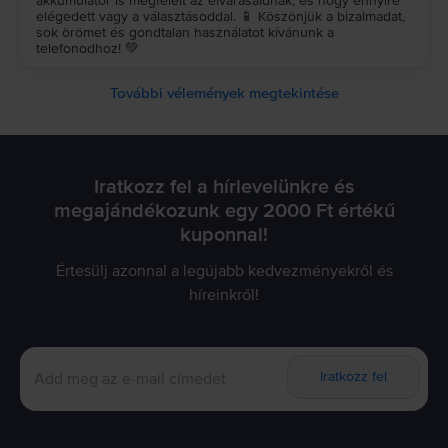
akkumulátor is megfelelt az elvárásaidnak, és hogy ennyire
elégedett vagy a választásoddal. 📱 Köszönjük a bizalmadat,
sok örömet és gondtalan használatot kívánunk a
telefonodhoz! 💚
További vélemények megtekintése
Iratkozz fel a hírlevelünkre és
megajándékozunk egy 2000 Ft értékű
kuponnal!
Értesülj azonnal a legújabb kedvezményekről és
híreinkről!
Iratkozz fel