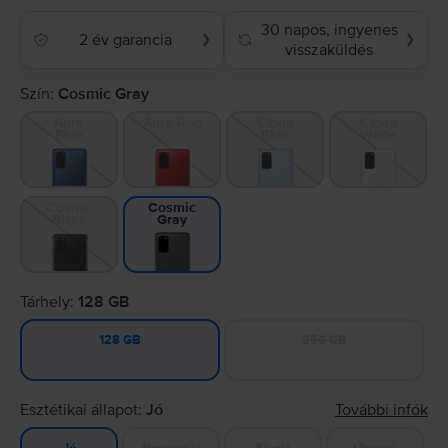
30 napos, ingyenes
2 év garancia
❯
❯
visszaküldés
Szín:
Cosmic Gray
Aura
Aura Red
Cloud
Cloud
Blue
Blue
White
Cosmic
Cosmic
Black
Gray
Tárhely:
128 GB
256 GB
128 GB
Esztétikai állapot:
Jó
További infók
Nagyon jó
Kiváló
Újszerű