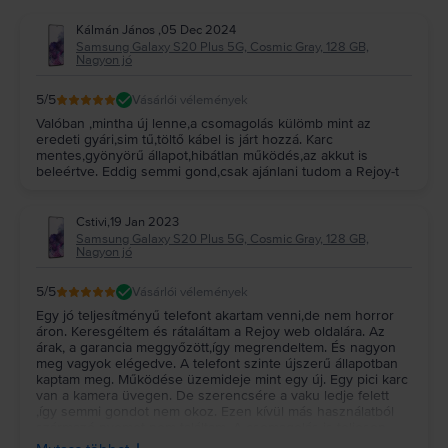
Kálmán János
,
05 Dec 2024
Samsung Galaxy S20 Plus 5G, Cosmic Gray, 128 GB,
Nagyon jó
5
/5
Vásárlói vélemények
Valóban ,mintha új lenne,a csomagolás külömb mint az
eredeti gyári,sim tű,töltő kábel is járt hozzá. Karc
mentes,gyönyörű állapot,hibátlan működés,az akkut is
beleértve. Eddig semmi gond,csak ajánlani tudom a Rejoy-t
Cstivi
,
19 Jan 2023
Samsung Galaxy S20 Plus 5G, Cosmic Gray, 128 GB,
Nagyon jó
5
/5
Vásárlói vélemények
Egy jó teljesítményű telefont akartam venni,de nem horror
áron. Keresgéltem és rátaláltam a Rejoy web oldalára. Az
árak, a garancia meggyőzött,így megrendeltem. És nagyon
meg vagyok elégedve. A telefont szinte újszerű állapotban
kaptam meg. Működése üzemideje mint egy új. Egy pici karc
van a kamera üvegen. De szerencsére a vaku ledje felett
,így semmi gondot nem okoz. Ezen kívül más használatból
származó nyomot nem találtam. A csomagolás is teljesen
rendbe van,megvédte a telefont a szállítás közben. Maga a