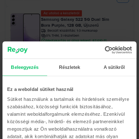
Az utolsó a készletről
Samsung Galaxy S22 5G Dual Sim
Bora Purple, 128 GB, Újszerű
Becsült kiszállítás:
1-3 munkanap
0% THM, 3 részletben
Megtakarítás az újhoz képest: 87.010 Ft
94.990 Ft
Beleegyezés
Részletek
A sütikről
Ez a weboldal sütiket használ
Sütiket használunk a tartalmak és hirdetések személyre
Leírás
szabásához, közösségi funkciók biztosításához,
Mobiltelefon Samsung Galaxy S20 Plus 5G, Cosmic Gray, 128 GB, Jó
valamint weboldalforgalmunk elemzéséhez. Ezenkívül
Fedezd fel a Galaxy S20 Plus 5G-t - az internet még soha nem volt
közösségi média-, hirdető- és elemező partnereinkkel
gyorsabb! S20 Plus 8K videóval, amely megváltoztatja a videofelvételek és
megosztjuk az Ön weboldalhasználatra vonatkozó
a fényképek készítésének módját. Figyelembe véve az intelligens
akkumulátort, a nagy teljesítményű processzort és a hatalmas tárhelyet - a
adatait, akik kombinálhatják az adatokat más olyan