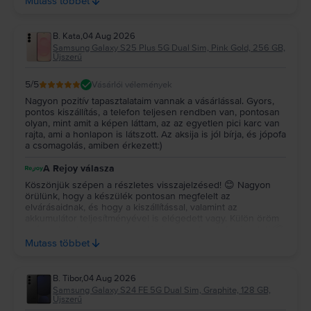
Mutass többet
kiszállítás is gyors volt azt hiszem 4.napra itt volt a telefon. A
Rejoy csapata megfelelően tájékoztatott a rendelés
állapotáról is. Már egy hónapja használom a telefont, azóta is
B. Kata
,
04 Aug 2026
tökéletesen működik. Bátran ajánlom mindenkinek ezt az
Samsung Galaxy S25 Plus 5G Dual Sim, Pink Gold, 256 GB,
áruházat. Megbízható és az áraik is verhetetlenek.
Újszerű
5
/5
Vásárlói vélemények
Nagyon pozitív tapasztalataim vannak a vásárlással. Gyors,
pontos kiszállítás, a telefon teljesen rendben van, pontosan
olyan, mint amit a képen láttam, az az egyetlen pici karc van
rajta, ami a honlapon is látszott. Az aksija is jól bírja, és jópofa
a csomagolás, amiben érkezett:)
A Rejoy válasza
Köszönjük szépen a részletes visszajelzésed! 😊 Nagyon
örülünk, hogy a készülék pontosan megfelelt az
elvárásaidnak, és hogy a kiszállítással, valamint az
akkumulátor teljesítményével is elégedett vagy. Külön öröm
számunkra, hogy a csomagolás is elnyerte a tetszésedet! 📦
✨ Köszönjük a bizalmadat és az ajánlásodat, kívánunk sok
Mutass többet
örömet a készülékedhez! 💚
B. Tibor
,
04 Aug 2026
Samsung Galaxy S24 FE 5G Dual Sim, Graphite, 128 GB,
Újszerű