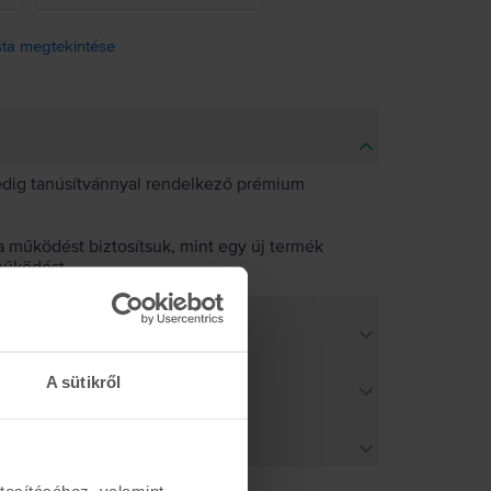
ista megtekintése
pedig tanúsítvánnyal rendelkező prémium
 működést biztosítsuk, mint egy új termék
működést.
A sütikről
tosításához, valamint