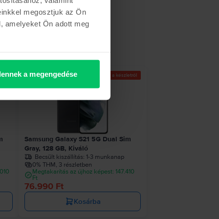
einkkel megosztjuk az Ön
l, amelyeket Ön adott meg
ennek a megengedése
etről
Az utolsó a készletről
m
Samsung Galaxy S21 5G Dual Sim
Gray, 128 GB, Kiváló
Becsült kiszállítás:
1-3 munkanap
0% THM, 3 részletben
.010
Megtakarítás az újhoz képest: 147.410
Ft
76.990 Ft
Kosárba