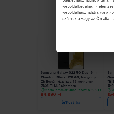
weboldalforgalmunk elemzésé
weboldalhasználatra vonatko
számukra vagy az Ön által ha
Samsung Galaxy S22 5G Dual Sim
Sam
Phantom Black, 128 GB, Nagyon jó
Ony
Becsült kiszállítás:
1-3 munkanap
B
0% THM, 3 részletben
0
Megtakarítás az újhoz képest: 97.010 Ft
M
84.990 Ft
15
Kosárba