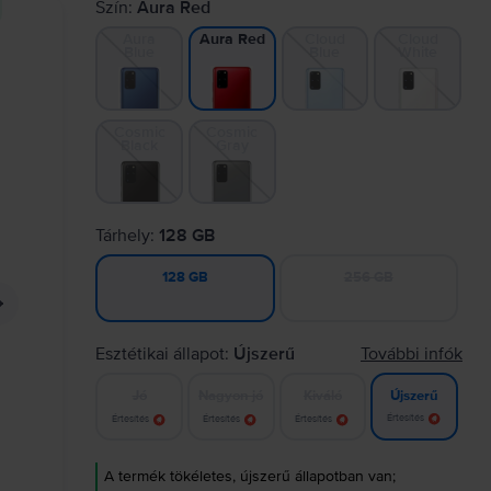
Szín:
Aura Red
Aura
Cloud
Cloud
Aura Red
Blue
Blue
White
Cosmic
Cosmic
Black
Gray
Tárhely:
128 GB
256 GB
128 GB
Esztétikai állapot:
Újszerű
További infók
Jó
Nagyon jó
Kiváló
Újszerű
Értesítés
Értesítés
Értesítés
Értesítés
A termék tökéletes, újszerű állapotban van;