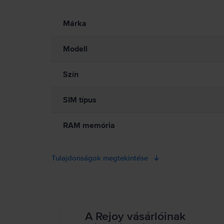
Információk a termékre vonatkozó biztonsági figyelmeztetés
Olvasd el a kézikönyvet.
Márka
Modell
Szín
SIM típus
RAM memória
Tulajdonságok megtekintése
A Rejoy vásárlóinak