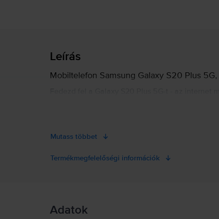
Leírás
Mobiltelefon Samsung Galaxy S20 Plus 5G, 
Fedezd fel a Galaxy S20 Plus 5G-t - az internet
készítésének módját. Figyelembe véve az intelli
a mobiltelefonok új korszakát tárja elénk. Jele
Mutass többet
Termékmegfelelőségi információk
Termékbiztonsági információk
Adatok
Termékbiztonsági információk