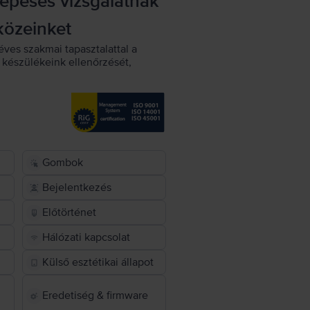
lépéses vizsgálatnak
közeinket
éves szakmai tapasztalattal a
készülékeink ellenőrzését,
Gombok
Bejelentkezés
Előtörténet
Hálózati kapcsolat
Külső esztétikai állapot
Eredetiség & firmware