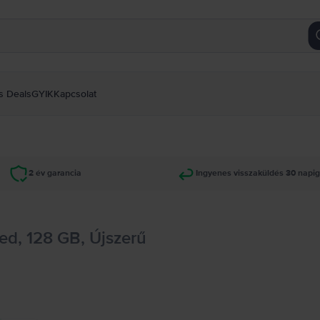
s Deals
GYIK
Kapcsolat
2 év garancia
Ingyenes visszaküldés 30 napi
ed, 128 GB, Újszerű