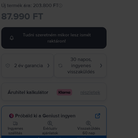
Új termék ára: 203.800 FT
87.990 FT
Tudni szeretném mikor lesz ismét
raktáron!
30 napos,
2 év garancia
ingyenes
❯
❯
visszaküldés
Áruhitel kalkulátor
részletek
Próbáld ki a Geniust ingyen
Ingyenes
Exkluzív
Visszaküldés
szállítás
ajánlatok
60 nap