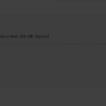
Aura Red, 128 GB, Újszerű
 még soha nem volt gyorsabb! S20 Plus 8K videóval, amely megvá
gens akkumulátort, a nagy teljesítményű processzort és a hatalm
nleg a Galaxy S20 rendelkezik a legmagasabb videofelbontással 
Gyártói információk