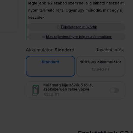
legfeljebb 1-2 szabad szemmel alig látható használati
nyom található rajta. Ugyanúgy működik, mint egy új
készülék.
Tökéletesen működik
Max teljesítményre képes akkumulátor
Akkumulátor:
Standard
További infók
100%-os akkumulátor
Standard
13.940 FT
Műanyag kijelzővédő fólia,
szakszerűen felhelyezve
Enable
5.740 FT