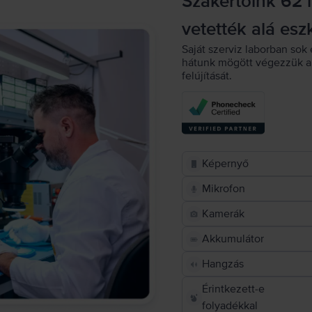
Szakértőink 62 
vetették alá esz
Saját szerviz laborban sok 
hátunk mögött végezzük a 
felújítását.
Képernyő
Mikrofon
Kamerák
Akkumulátor
Hangzás
Érintkezett-e
folyadékkal