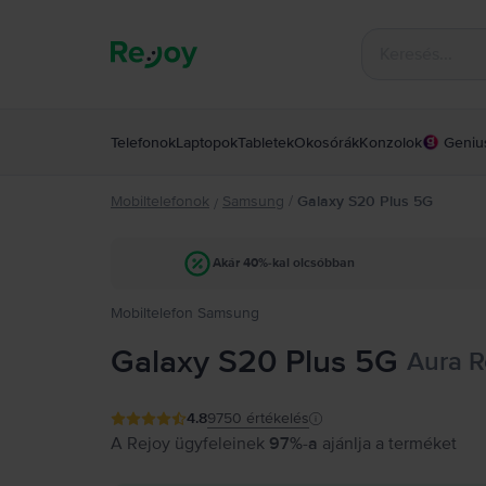
Telefonok
Laptopok
Tabletek
Okosórák
Konzolok
Geniu
Mobiltelefonok
Samsung
/
Galaxy S20 Plus 5G
/
Akár 40%-kal olcsóbban
Mobiltelefon Samsung
Galaxy S20 Plus 5G
Aura R
4.8
9750
értékelés
A Rejoy ügyfeleinek
97%-a
ajánlja a terméket