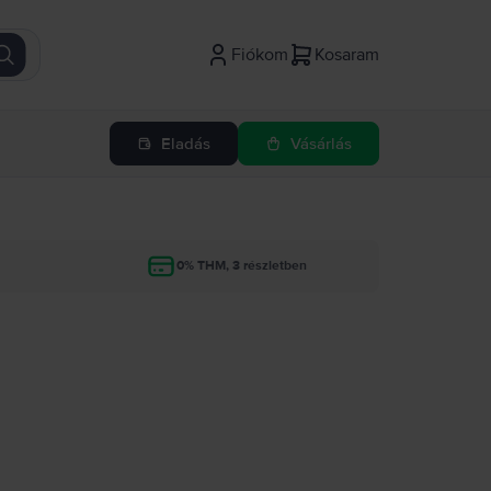
Fiókom
Kosaram
Eladás
Vásárlás
g
0% THM, 3 részletben