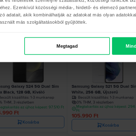
hez. Ezenkívül közösségi média-, hirdető- és elemező partner
zó adatait, akik kombinálhatják az adatokat más olyan adatokka
Hasonló termékek
sznált más szolgáltatásokból gyűjtöttek.
Megtagad
Mind
Az utolsó a készl
sung Galaxy S24 5G Dual Sim
Samsung Galaxy S21 5G Dual Si
x Black, 128 GB, Kiváló
White, 256 GB, Újszerű
ecsült kiszállítás:
1-3 munkanap
Becsült kiszállítás:
1-3 munkanap
% THM, 3 részletben
0% THM, 3 részletben
Megtakarítás az újhoz képest: 294
egtakarítás az újhoz képest: 97.510 Ft
Ft
4.990 Ft
105.990 Ft
Kosárba
Kosárba