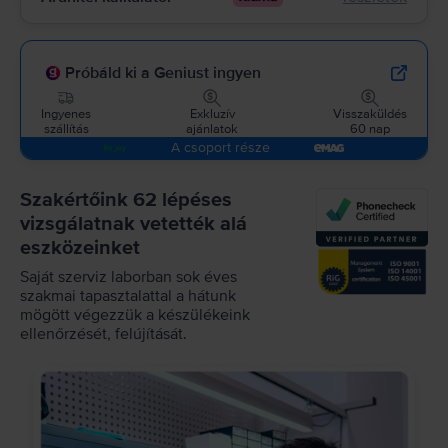
Próbáld ki a Geniust ingyen
Ingyenes
Exkluzív
Visszaküldés
szállítás
ajánlatok
60 nap
A csoport része
Szakértőink 62 lépéses
vizsgálatnak vetették alá
eszközeinket
Saját szerviz laborban sok éves
szakmai tapasztalattal a hátunk
mögött végezzük a készülékeink
ellenőrzését, felújítását.