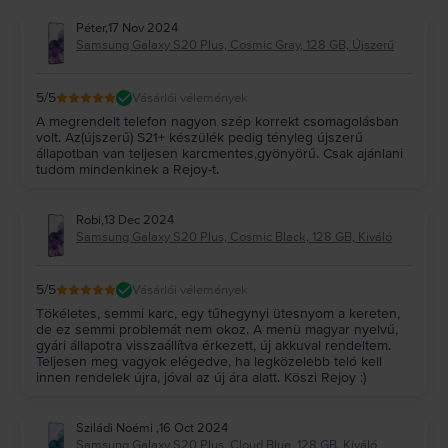
Péter
,
17 Nov 2024
Samsung Galaxy S20 Plus, Cosmic Gray, 128 GB, Újszerű
5
/5
Vásárlói vélemények
A megrendelt telefon nagyon szép korrekt csomagolásban
volt. Az(újszerű) S21+ készülék pedig tényleg újszerű
állapotban van teljesen karcmentes,gyönyörű. Csak ajánlani
tudom mindenkinek a Rejoy-t.
Robi
,
13 Dec 2024
Samsung Galaxy S20 Plus, Cosmic Black, 128 GB, Kiváló
5
/5
Vásárlói vélemények
Tökéletes, semmi karc, egy tűhegynyi ütesnyom a kereten,
de ez semmi problemát nem okoz. A menü magyar nyelvű,
gyári állapotra visszaállítva érkezett, új akkuval rendeltem.
Teljesen meg vagyok elégedve, ha legközelebb teló kell
innen rendelek újra, jóval az új ára alatt. Köszi Rejoy :)
Sziládi Noémi
,
16 Oct 2024
Samsung Galaxy S20 Plus, Cloud Blue, 128 GB, Kiváló