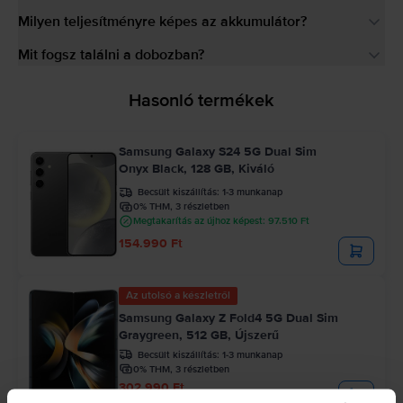
Milyen teljesítményre képes az akkumulátor?
Mit fogsz találni a dobozban?
Hasonló termékek
Samsung Galaxy S24 5G Dual Sim
Onyx Black, 128 GB, Kiváló
Becsült kiszállítás:
1-3 munkanap
0% THM, 3 részletben
Megtakarítás az újhoz képest: 97.510 Ft
154.990 Ft
Az utolsó a készletről
Samsung Galaxy Z Fold4 5G Dual Sim
Graygreen, 512 GB, Újszerű
Becsült kiszállítás:
1-3 munkanap
0% THM, 3 részletben
302.990 Ft