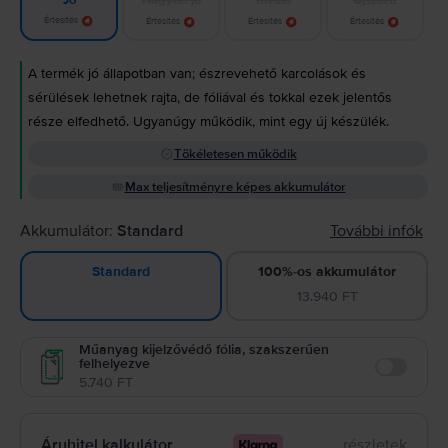
Jó
Értesítés
Értesítés
Értesítés
Értesítés
A termék jó állapotban van; észrevehető karcolások és
sérülések lehetnek rajta, de fóliával és tokkal ezek jelentős
része elfedhető. Ugyanúgy működik, mint egy új készülék.
Tökéletesen működik
Max teljesítményre képes akkumulátor
Akkumulátor:
Standard
További infók
100%-os akkumulátor
Standard
13.940 FT
Műanyag kijelzővédő fólia, szakszerűen
felhelyezve
Enable
5.740 FT
Áruhitel kalkulátor
részletek