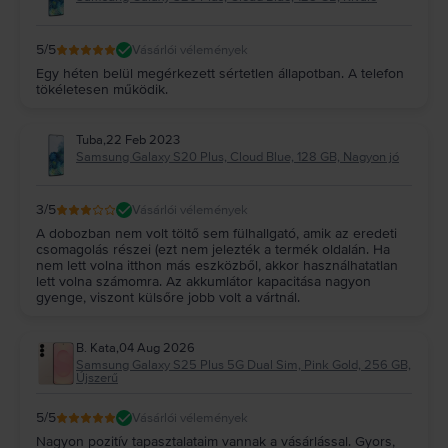
5
/5
Vásárlói vélemények
Egy héten belül megérkezett sértetlen állapotban. A telefon
tökéletesen működik.
Tuba
,
22 Feb 2023
Samsung Galaxy S20 Plus, Cloud Blue, 128 GB, Nagyon jó
3
/5
Vásárlói vélemények
A dobozban nem volt töltő sem fülhallgató, amik az eredeti
csomagolás részei (ezt nem jelezték a termék oldalán. Ha
nem lett volna itthon más eszközből, akkor használhatatlan
lett volna számomra. Az akkumlátor kapacitása nagyon
gyenge, viszont külsőre jobb volt a vártnál.
B. Kata
,
04 Aug 2026
Samsung Galaxy S25 Plus 5G Dual Sim, Pink Gold, 256 GB,
Újszerű
5
/5
Vásárlói vélemények
Nagyon pozitív tapasztalataim vannak a vásárlással. Gyors,