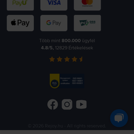
Több mint
800.000
ügyfél
4.8
/5,
12829
Értékelések
©
2026
Rejoy.hu
- All rights reserved.
Flip.ro
Flip.gr
Flip.bg