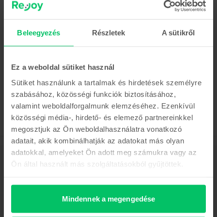
Az utolsó a készletről
Samsung Galaxy S21 Ultra 5G Dual Sim
Beleegyezés
Részletek
A sütikről
Silver, 256 GB, Nagyon jó
Becsült kiszállítás:
1-3 munkanap
0% THM, 3 részletben
Megtakarítás az újhoz képest: 236.810 Ft
Ez a weboldal sütiket használ
122.990 Ft
Sütiket használunk a tartalmak és hirdetések személyre
szabásához, közösségi funkciók biztosításához,
valamint weboldalforgalmunk elemzéséhez. Ezenkívül
közösségi média-, hirdető- és elemező partnereinkkel
megosztjuk az Ön weboldalhasználatra vonatkozó
adatait, akik kombinálhatják az adatokat más olyan
adatokkal, amelyeket Ön adott meg számukra vagy az
Leírás
Ön által használt más szolgáltatásokból gyűjtöttek.
Mobiltelefon Samsung Galaxy S20 Plus, Cosmic Black, 128 GB, Jó
Fedezd fel a Galaxy S20-at a 8K videóval, amely megváltoztatja úgy a
videofelvételek, mint a fényképek készítésének módját. Figyelembe véve
Mindennek a megengedése
az intelligens akkumulátort, a nagy teljesítményű processzort és a hatalmas
tárhelyet - a Galaxy S20 sorozatú készülékek a mobiltelefonok új korszakát