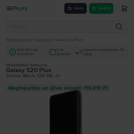
Eladás
Vásárlás
Mobiltelefonok
/
Samsung
/
Galaxy S20 Plus
Akár 40%-kal
2 év
Ingyenes visszaküldés 30
olcsóbban
garancia
napig
Mobiltelefon Samsung
Galaxy S20 Plus
Cosmic Black, 128 GB, Jó
Megtakarítás az újhoz képest: 119.010 Ft