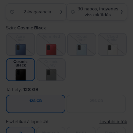
30 napos, ingyenes
2 év garancia
❯
❯
visszaküldés
Szín:
Cosmic Black
Aura
Aura Red
Cloud
Cloud
Blue
Blue
White
Cosmic
Cosmic
Gray
Black
Tárhely:
128 GB
256 GB
128 GB
Esztétikai állapot:
Jó
További infók
Nagyon jó
Kiváló
Újszerű