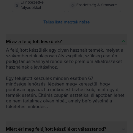
Érintkezett-e
Eredetiség & firmware
folyadékkal
Teljes lista megtekintése
Mi az a felújított készülék?
A felújított készülék egy olyan használt termék, melyet a
szakembereink alaposan átvizsgáltak, szükség esetén
pedig tanúsítvánnyal rendelkező prémium alkatrészeket
használnak a javításához.
Egy felújított készülék minden esetben 67
minőségellenőrzési lépésen megy keresztül, hogy
pontosan ugyanazt a működést biztosítsuk, mint egy új
termék esetén. Eltérés csupán esztétikai állapotban lehet,
de nem tartalmaz olyan hibát, amely befolyásolná a
tökéletes működést.
Miért éri meg felújított készüléket választanod?