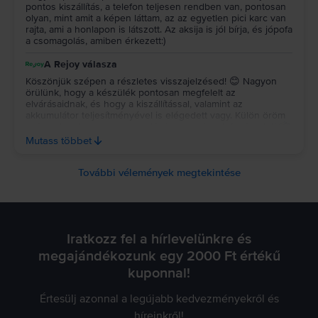
pontos kiszállítás, a telefon teljesen rendben van, pontosan
olyan, mint amit a képen láttam, az az egyetlen pici karc van
rajta, ami a honlapon is látszott. Az aksija is jól bírja, és jópofa
a csomagolás, amiben érkezett:)
A Rejoy válasza
Köszönjük szépen a részletes visszajelzésed! 😊 Nagyon
örülünk, hogy a készülék pontosan megfelelt az
elvárásaidnak, és hogy a kiszállítással, valamint az
akkumulátor teljesítményével is elégedett vagy. Külön öröm
számunkra, hogy a csomagolás is elnyerte a tetszésedet! 📦
✨ Köszönjük a bizalmadat és az ajánlásodat, kívánunk sok
Mutass többet
örömet a készülékedhez! 💚
További vélemények megtekintése
Iratkozz fel a hírlevelünkre és
megajándékozunk egy 2000 Ft értékű
kuponnal!
Értesülj azonnal a legújabb kedvezményekről és
híreinkről!