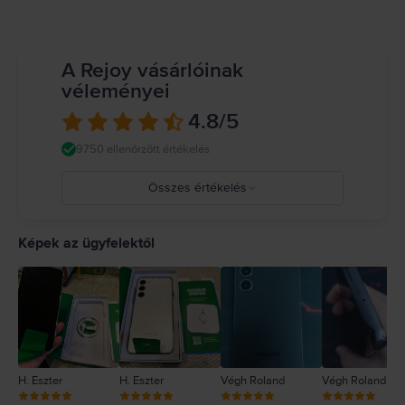
A Rejoy vásárlóinak
véleményei
4.8
/5
9750 ellenőrzött értékelés
Összes értékelés
5
4
Képek az ügyfelektől
3
2
1
H. Eszter
H. Eszter
Végh Roland
Végh Roland