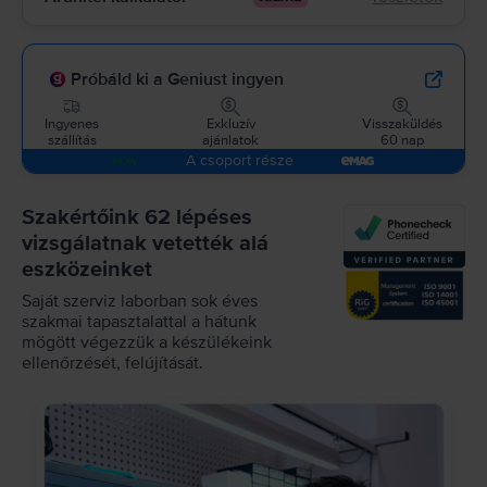
Próbáld ki a Geniust ingyen
Ingyenes
Exkluzív
Visszaküldés
szállítás
ajánlatok
60 nap
A csoport része
Szakértőink 62 lépéses
vizsgálatnak vetették alá
eszközeinket
Saját szerviz laborban sok éves
szakmai tapasztalattal a hátunk
mögött végezzük a készülékeink
ellenőrzését, felújítását.