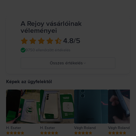
A Rejoy vásárlóinak
véleményei
4.8
/5
9750 ellenőrzött értékelés
Összes értékelés
5
4
Képek az ügyfelektől
3
2
1
H. Eszter
H. Eszter
Végh Roland
Végh Roland