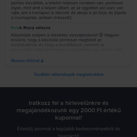
pontos kiszállítás, a telefon teljesen rendben van, pontosan
olyan, mint amit a képen láttam, az az egyetlen pici karc van
rajta, ami a honlapon is látszott. Az aksija is jól bírja, és jópofa
a csomagolás, amiben érkezett:)
A Rejoy válasza
Köszönjük szépen a részletes visszajelzésed! 😊 Nagyon
örülünk, hogy a készülék pontosan megfelelt az
elvárásaidnak, és hogy a kiszállítással, valamint az
akkumulátor teljesítményével is elégedett vagy. Külön öröm
számunkra, hogy a csomagolás is elnyerte a tetszésedet! 📦
✨ Köszönjük a bizalmadat és az ajánlásodat, kívánunk sok
Mutass többet
örömet a készülékedhez! 💚
További vélemények megtekintése
Iratkozz fel a hírlevelünkre és
megajándékozunk egy 2000 Ft értékű
kuponnal!
Értesülj azonnal a legújabb kedvezményekről és
híreinkről!