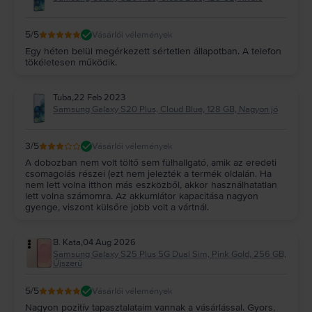
5
/5
Vásárlói vélemények
Egy héten belül megérkezett sértetlen állapotban. A telefon
tökéletesen működik.
Tuba
,
22 Feb 2023
Samsung Galaxy S20 Plus, Cloud Blue, 128 GB, Nagyon jó
3
/5
Vásárlói vélemények
A dobozban nem volt töltő sem fülhallgató, amik az eredeti
csomagolás részei (ezt nem jelezték a termék oldalán. Ha
nem lett volna itthon más eszközből, akkor használhatatlan
lett volna számomra. Az akkumlátor kapacitása nagyon
gyenge, viszont külsőre jobb volt a vártnál.
B. Kata
,
04 Aug 2026
Samsung Galaxy S25 Plus 5G Dual Sim, Pink Gold, 256 GB,
Újszerű
5
/5
Vásárlói vélemények
Nagyon pozitív tapasztalataim vannak a vásárlással. Gyors,