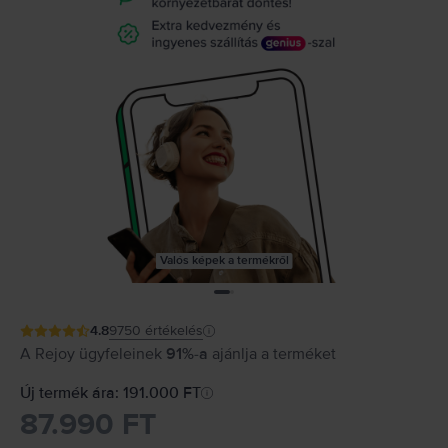
Valós képek a termékről
4.8
9750
értékelés
A Rejoy ügyfeleinek
91%-a
ajánlja a terméket
Új termék ára: 191.000 FT
87.990 FT