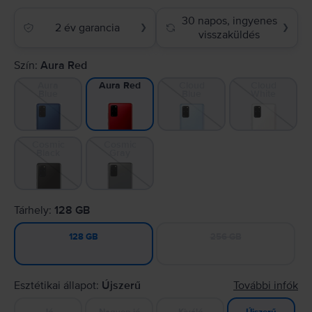
30 napos, ingyenes
2 év garancia
❯
❯
visszaküldés
Szín:
Aura Red
Aura
Cloud
Cloud
Aura Red
Blue
Blue
White
Cosmic
Cosmic
Black
Gray
Tárhely:
128 GB
256 GB
128 GB
Esztétikai állapot:
Újszerű
További infók
Jó
Nagyon jó
Kiváló