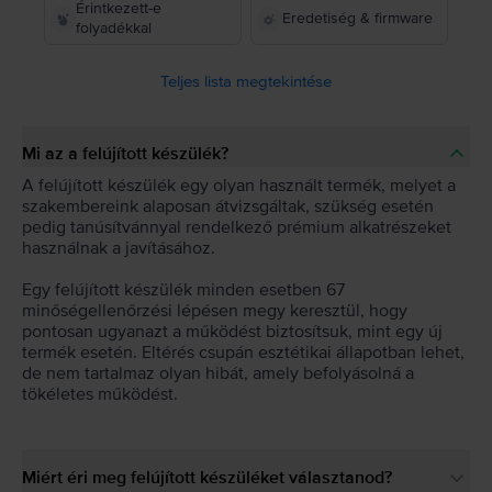
Érintkezett-e
Eredetiség & firmware
folyadékkal
Teljes lista megtekintése
Mi az a felújított készülék?
A felújított készülék egy olyan használt termék, melyet a
szakembereink alaposan átvizsgáltak, szükség esetén
pedig tanúsítvánnyal rendelkező prémium alkatrészeket
használnak a javításához.
Egy felújított készülék minden esetben 67
minőségellenőrzési lépésen megy keresztül, hogy
pontosan ugyanazt a működést biztosítsuk, mint egy új
termék esetén. Eltérés csupán esztétikai állapotban lehet,
de nem tartalmaz olyan hibát, amely befolyásolná a
tökéletes működést.
Miért éri meg felújított készüléket választanod?