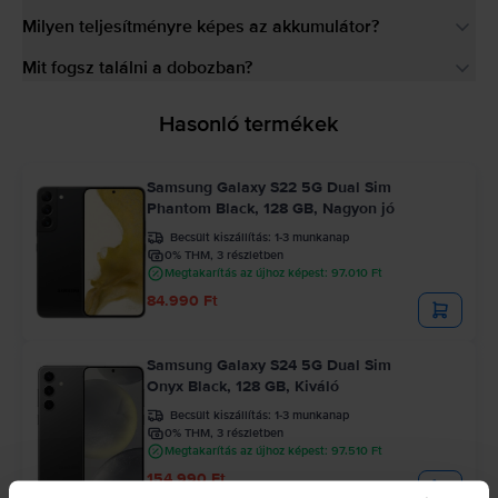
Milyen teljesítményre képes az akkumulátor?
Mit fogsz találni a dobozban?
Hasonló termékek
Samsung Galaxy S22 5G Dual Sim
Phantom Black, 128 GB, Nagyon jó
Becsült kiszállítás:
1-3 munkanap
0% THM, 3 részletben
Megtakarítás az újhoz képest: 97.010 Ft
84.990 Ft
Samsung Galaxy S24 5G Dual Sim
Onyx Black, 128 GB, Kiváló
Becsült kiszállítás:
1-3 munkanap
0% THM, 3 részletben
Megtakarítás az újhoz képest: 97.510 Ft
154.990 Ft