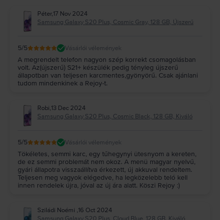
Péter
,
17 Nov 2024
Samsung Galaxy S20 Plus, Cosmic Gray, 128 GB, Újszerű
5
/5
Vásárlói vélemények
A megrendelt telefon nagyon szép korrekt csomagolásban
volt. Az(újszerű) S21+ készülék pedig tényleg újszerű
állapotban van teljesen karcmentes,gyönyörű. Csak ajánlani
tudom mindenkinek a Rejoy-t.
Robi
,
13 Dec 2024
Samsung Galaxy S20 Plus, Cosmic Black, 128 GB, Kiváló
5
/5
Vásárlói vélemények
Tökéletes, semmi karc, egy tűhegynyi ütesnyom a kereten,
de ez semmi problemát nem okoz. A menü magyar nyelvű,
gyári állapotra visszaállítva érkezett, új akkuval rendeltem.
Teljesen meg vagyok elégedve, ha legközelebb teló kell
innen rendelek újra, jóval az új ára alatt. Köszi Rejoy :)
Sziládi Noémi
,
16 Oct 2024
Samsung Galaxy S20 Plus, Cloud Blue, 128 GB, Kiváló