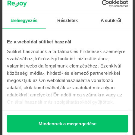
Az utolsó a készletről
Samsung Galaxy S21 5G Dual Sim
Beleegyezés
Részletek
A sütikről
White, 256 GB, Újszerű
Becsült kiszállítás:
1-3 munkanap
0% THM, 3 részletben
Megtakarítás az újhoz képest: 294.010 Ft
Ez a weboldal sütiket használ
105.990 Ft
Sütiket használunk a tartalmak és hirdetések személyre
szabásához, közösségi funkciók biztosításához,
valamint weboldalforgalmunk elemzéséhez. Ezenkívül
közösségi média-, hirdető- és elemező partnereinkkel
megosztjuk az Ön weboldalhasználatra vonatkozó
adatait, akik kombinálhatják az adatokat más olyan
adatokkal, amelyeket Ön adott meg számukra vagy az
Leírás
Ön által használt más szolgáltatásokból gyűjtöttek.
Mobiltelefon Samsung Galaxy S20 Plus, Aura Red, 128 GB, Újszerű
Fedezd fel a Galaxy S20-at a 8K videóval, amely megváltoztatja úgy a
videofelvételek, mint a fényképek készítésének módját. Figyelembe véve
Mindennek a megengedése
az intelligens akkumulátort, a nagy teljesítményű processzort és a hatalmas
tárhelyet - a Galaxy S20 sorozatú készülékek a mobiltelefonok új korszakát