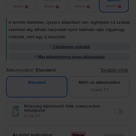
Újszerű
Értesítés
Értesítés
Értesítés
Értesítés
A termék tökéletes, újszerű állapotban van; legfeljebb 1-2 szabad
szemmel alig látható használati nyom található rajta. Ugyanúgy
működik, mint egy új készülék.
Tökéletesen működik
Max teljesítményre képes akkumulátor
Akkumulátor:
Standard
További infók
100%-os akkumulátor
Standard
13.940 FT
Műanyag kijelzővédő fólia, szakszerűen
felhelyezve
Enable
5.740 FT
Áruhitel kalkulátor
részletek