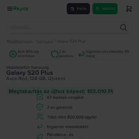
Eladás
Vásárlás
Mobiltelefonok
/
Samsung
/
Galaxy S20 Plus
Akár 40%-kal
2 év
Ingyenes visszaküldés 30
olcsóbban
garancia
napig
Mobiltelefon Samsung
Galaxy S20 Plus
Aura Red, 128 GB, Újszerű
Megtakarítás az újhoz képest: 103.010 Ft