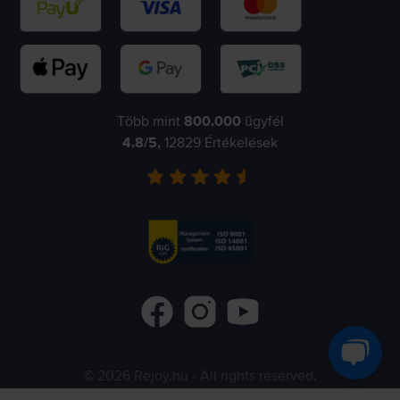
Több mint
800.000
ügyfél
4.8
/5,
12829
Értékelések
©
2026
Rejoy.hu
- All rights reserved.
Flip.ro
Flip.gr
Flip.bg