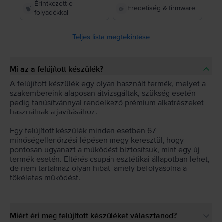
Érintkezett-e
Eredetiség & firmware
folyadékkal
Teljes lista megtekintése
Mi az a felújított készülék?
A felújított készülék egy olyan használt termék, melyet a
szakembereink alaposan átvizsgáltak, szükség esetén
pedig tanúsítvánnyal rendelkező prémium alkatrészeket
használnak a javításához.
Egy felújított készülék minden esetben 67
minőségellenőrzési lépésen megy keresztül, hogy
pontosan ugyanazt a működést biztosítsuk, mint egy új
termék esetén. Eltérés csupán esztétikai állapotban lehet,
de nem tartalmaz olyan hibát, amely befolyásolná a
tökéletes működést.
Miért éri meg felújított készüléket választanod?