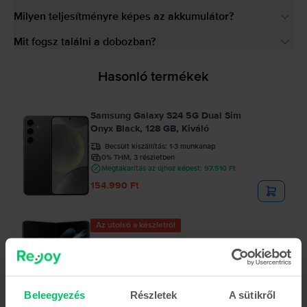
Milyen teljesítményre képes az akkumulátor?
Mit fogsz találni a dobozban?
Hasonló termékek
Samsung Galaxy S24 5G Dual Sim
Onyx Black, 128 GB, Kiváló
Becsült kiszállítás:
1-3 munkanap
0% THM, 3 részletben
Megtakarítás az újhoz képest: 97.510 Ft
154.990 Ft
Az utolsó a készletről
Samsung Galaxy Z Fold4 5G Dual Sim
Graygreen, 512 GB, Újszerű
Becsült kiszállítás:
1-3 munkanap
0% THM, 3 részletben
Beleegyezés
Részletek
A sütikről
302.990 Ft