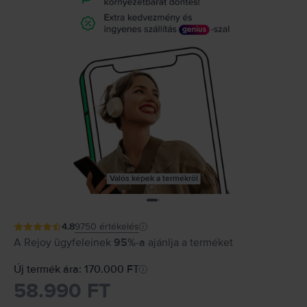
Valós képek a termékről
4.8
9750
értékelés
A Rejoy ügyfeleinek
95%-a
ajánlja a terméket
Új termék ára: 170.000 FT
58.990 FT