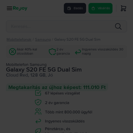
Eladás
Vásárlás
Mobiltelefonok
/
Samsung
/
Galaxy S20 FE 5G Dual Sim
Akár 40%-kal
2 év
Ingyenes visszaküldés 30
olcsóbban
garancia
napig
Mobiltelefon Samsung
Galaxy S20 FE 5G Dual Sim
Cloud Red, 128 GB, Jó
Megtakarítás az újhoz képest: 111.010 Ft