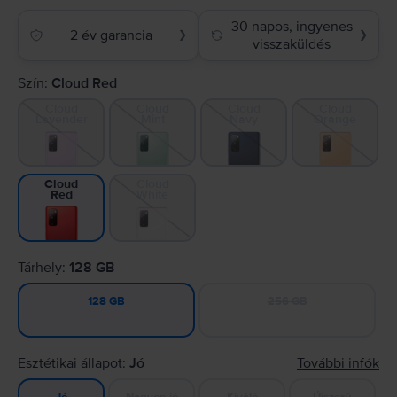
30 napos, ingyenes
2 év garancia
❯
❯
visszaküldés
Szín:
Cloud Red
Cloud
Cloud
Cloud
Cloud
Lavender
Mint
Navy
Orange
Cloud
Cloud
White
Red
Tárhely:
128 GB
256 GB
128 GB
Esztétikai állapot:
Jó
További infók
Nagyon jó
Kiváló
Újszerű