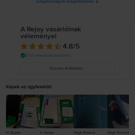
Tulajdonságok megtekintése
A Rejoy vásárlóinak
véleményei
4.8
/5
9750 ellenőrzött értékelés
Összes értékelés
5
4
Képek az ügyfelektől
3
2
1
H. Eszter
H. Eszter
Végh Roland
Végh Roland