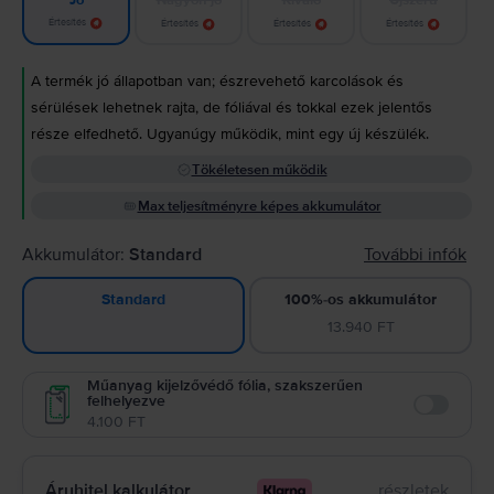
Jó
Értesítés
Értesítés
Értesítés
Értesítés
A termék jó állapotban van; észrevehető karcolások és
sérülések lehetnek rajta, de fóliával és tokkal ezek jelentős
része elfedhető. Ugyanúgy működik, mint egy új készülék.
Tökéletesen működik
Max teljesítményre képes akkumulátor
Akkumulátor:
Standard
További infók
100%-os akkumulátor
Standard
13.940 FT
Műanyag kijelzővédő fólia, szakszerűen
felhelyezve
Enable
4.100 FT
Áruhitel kalkulátor
részletek