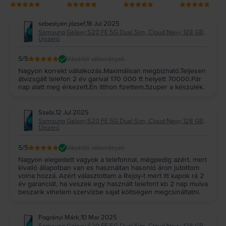
sebestyén józsef
,
18 Jul 2025
Samsung Galaxy S20 FE 5G Dual Sim, Cloud Navy, 128 GB,
Újszerű
5
/5
Vásárlói vélemények
Nagyon korrekt vállalkozás.Maximálisan megbízható.Teljesen
átvizsgált telefon 2 év garival 170 000 ft helyett 70000.Pár
nap alatt meg érkezett.Én itthon fizettem.Szuper a készülék.
Szabi
,
12 Jul 2025
Samsung Galaxy S20 FE 5G Dual Sim, Cloud Navy, 128 GB,
Újszerű
5
/5
Vásárlói vélemények
Nagyon elegedett vagyok a telefonnal, mégpedig azért. mert
kivalló állapotban van es használtan hasonló áron jutottom
volna hozzá. Azért választottam a Rejoy-t mert itt kapok rá 2
év garanciát, ha veszek egy használt telefont kb 2 nap mulva
beszarik vihetem szervizbe sajat költségen megcsináltatni.
Pogrányi Márk
,
10 Mar 2025