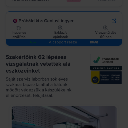
Próbáld ki a Geniust ingyen
Ingyenes
Exkluzív
Visszaküldés
szállítás
ajánlatok
60 nap
A csoport része
Szakértőink 62 lépéses
vizsgálatnak vetették alá
eszközeinket
Saját szerviz laborban sok éves
szakmai tapasztalattal a hátunk
mögött végezzük a készülékeink
ellenőrzését, felújítását.