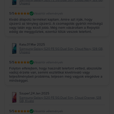
Samsung Galaxy S20 FE 5G Dual Sim, Cloud Navy, 128 GB,
Újszerű
5
/5
Vásárlói vélemények
Kiváló állapotú terméket kaptam. Amire azt írják, hogy
újszerű az tényleg újszerű. A csomagolás gyártói minőségű
vagy talán egy kicsit jobb. Még nem vásároltam a Rejoytól
eddig de meggyőztek, ezentúl tőlük veszek telefont.
Kata
,
01 Mar 2025
Samsung Galaxy S20 FE 5G Dual Sim, Cloud Navy, 128 GB,
Újszerű
5
/5
Vásárlói vélemények
Folyton elfelejtem, hogy használt telefont vetted, abszolúte
vadiúj érzete van, semmi esztétikai kivetnivaló vagy
teljesítménybeli probléma, teljesen meg vagyok elegédve a
minőséggel.
Szuper!
,
24 Jan 2025
Samsung Galaxy S20 FE 5G Dual Sim, Cloud Orange, 128
GB, Kiváló
5
/5
Vásárlói vélemények