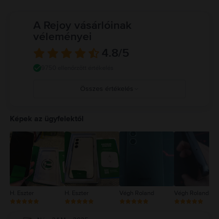
A Rejoy vásárlóinak
véleményei
4.8
/5
9750 ellenőrzött értékelés
Összes értékelés
5
4
Képek az ügyfelektől
3
2
1
H. Eszter
H. Eszter
Végh Roland
Végh Roland