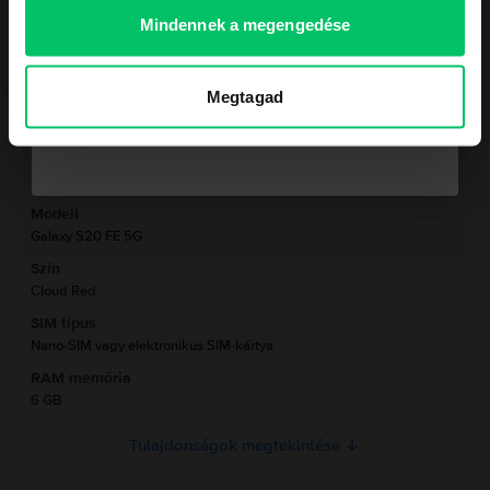
Mutass többet
S20 FE 5G HÁROM nagy teljesítményű, egyenként 12 MP-es, 8 MP-es és 12
Mindennek a megengedése
MP-es kamerából álló együttessel rendelkezik, amellyel videózni is tudsz
Kérem a kupont
4K-ban. Ugyanezt megteheted a 32 MP-es szelfi kamerával is. A telefon
Termékmegfelelőségi információk
akkumulátora 4500 mAh-s, ami azt jelenti, hogy nem kell mindenhová
magaddal vinned a töltőt. Rendelj egy felújított használt Samsung Galaxy
Megtagad
Termékbiztonsági információk
Adatok
S20 FE 5G-t a Rejoy.hu oldalról, és jelentős megtakarítást érhetsz el a
telefon bolti árához képest!
Nem kérem a kupont a megrendelésemhez
Márka
Gyártói információk
Samsung
Modell
A felelős személy elérhetőségei
Galaxy S20 FE 5G
Szín
Termékbiztonsági információk
Cloud Red
Információk a termékre vonatkozó biztonsági figyelmeztetésekről.
SIM típus
Olvasd el a kézikönyvet.
Nano-SIM vagy elektronikus SIM-kártya
RAM memória
6 GB
Tulajdonságok megtekintése