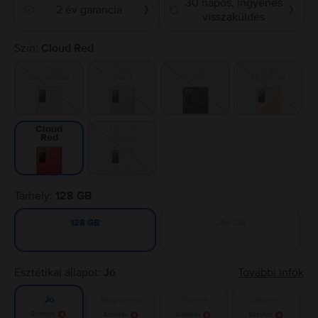
30 napos, ingyenes
2 év garancia
❯
❯
visszaküldés
Szín:
Cloud Red
Cloud
Cloud
Cloud
Cloud
Lavender
Mint
Navy
Orange
Cloud
Cloud
White
Red
Tárhely:
128 GB
256 GB
128 GB
Esztétikai állapot:
Jó
További infók
Nagyon jó
Kiváló
Újszerű
Jó
Értesítés
Értesítés
Értesítés
Értesítés