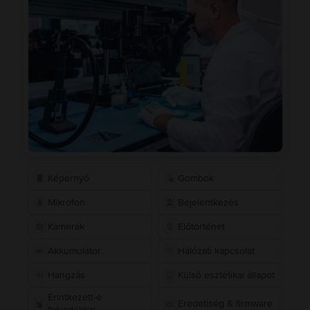
Képernyő
Gombok
Mikrofon
Bejelentkezés
Kamerák
Előtörténet
Akkumulátor
Hálózati kapcsolat
Hangzás
Külső esztétikai állapot
Érintkezett-e
Eredetiség & firmware
folyadékkal