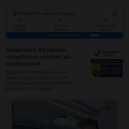
Próbáld ki a Geniust ingyen
Ingyenes
Exkluzív
Visszaküldés
szállítás
ajánlatok
60 nap
A csoport része
Szakértőink 62 lépéses
vizsgálatnak vetették alá
eszközeinket
Saját szerviz laborban sok éves
szakmai tapasztalattal a hátunk
mögött végezzük a készülékeink
ellenőrzését, felújítását.