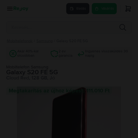
Eladás
Vásárlás
Mobiltelefonok
/
Samsung
/
Galaxy S20 FE 5G
Akár 40%-kal
2 év
Ingyenes visszaküldés 30
olcsóbban
garancia
napig
Mobiltelefon Samsung
Galaxy S20 FE 5G
Cloud Red, 128 GB, Jó
Megtakarítás az újhoz képest: 111.010 Ft