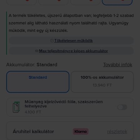
A termék tökéletes, újszerű állapotban van; legfeljebb 1-2 szabad
szemmel alig látható használati nyom található rajta. Ugyanúgy
működik, mint egy új készülék.
Tökéletesen működik
Max teljesítményre képes akkumulátor
Akkumulátor:
Standard
További infók
100%-os akkumulátor
Standard
13.940 FT
Műanyag kijelzővédő fólia, szakszerűen
felhelyezve
Enable
4.100 FT
Áruhitel kalkulátor
részletek