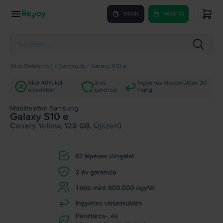
Eladás
Vásárlás
Mobiltelefonok
/
Samsung
/
Galaxy S10 e
Akár 40%-kal
2 év
Ingyenes visszaküldés 30
olcsóbban
garancia
napig
Mobiltelefon Samsung
Galaxy S10 e
Canary Yellow, 128 GB, Újszerű