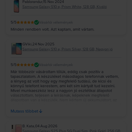
Pablorandur
,
15 Nov 2024
Samsung Galaxy S10 e, Prism White, 128 GB, Kiváló
5
/5
Vásárlói vélemények
Minden rendben volt. Azt kaptam, amit vártam.
GViki
,
24 Nov 2025
Samsung Galaxy S10 e, Prism Silver, 128 GB, Nagyon jó
5
/5
Vásárlói vélemények
Már többször vásároltam tőlük, eddig csak pozitív a
tapasztalatom. A készüléket másodlagos telefonnak vettem,
a lényeg az volt hogy egy megfelelő tudású, de kicsi és
könnyű telefont kerestem, ami két sim kártyát tud kezelni.
Mivel munkaeszköz lesz a nagyon jó esztétikai állapotot
választottam, teljesen a leirásnak, képeknek megfelelő
állapotban van a készülék. Nem kértem új akkumulátort, az
eredeti is jól bírja, normál használat mellett nekem kijön a két
nap. Gyorsan meg is érkezett a csomag. Külön örülök, hogy
Mutass többet
sikerült a prism silver szinben kifogni.
B. Kata
,
04 Aug 2026
Samsung Galaxy S25 Plus 5G Dual Sim, Pink Gold, 256 GB,