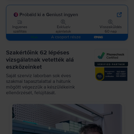
Próbáld ki a Geniust ingyen
Ingyenes
Exkluzív
Visszaküldés
szállítás
ajánlatok
60 nap
A csoport része
Szakértőink 62 lépéses
vizsgálatnak vetették alá
eszközeinket
Saját szerviz laborban sok éves
szakmai tapasztalattal a hátunk
mögött végezzük a készülékeink
ellenőrzését, felújítását.