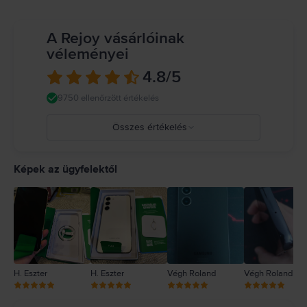
A Rejoy vásárlóinak
véleményei
4.8
/5
9750 ellenőrzött értékelés
Összes értékelés
5
4
Képek az ügyfelektől
3
2
1
H. Eszter
H. Eszter
Végh Roland
Végh Roland