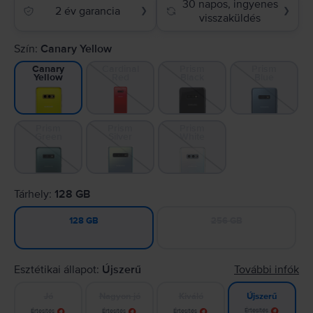
30 napos, ingyenes
2 év garancia
❯
❯
visszaküldés
Szín:
Canary Yellow
Cardinal
Prism
Prism
Canary
Red
Black
Blue
Yellow
Prism
Prism
Prism
Green
Silver
White
Tárhely:
128 GB
256 GB
128 GB
Esztétikai állapot:
Újszerű
További infók
Jó
Nagyon jó
Kiváló
Újszerű
Értesítés
Értesítés
Értesítés
Értesítés