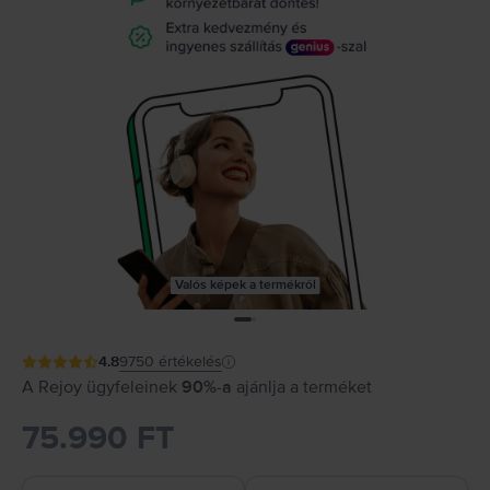
Valós képek a termékről
4.8
9750
értékelés
A Rejoy ügyfeleinek
90%-a
ajánlja a terméket
75.990 FT