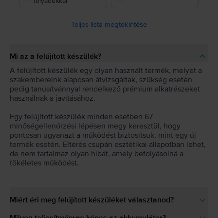
folyadékkal
Teljes lista megtekintése
Mi az a felújított készülék?
A felújított készülék egy olyan használt termék, melyet a
szakembereink alaposan átvizsgáltak, szükség esetén
pedig tanúsítvánnyal rendelkező prémium alkatrészeket
használnak a javításához.
Egy felújított készülék minden esetben 67
minőségellenőrzési lépésen megy keresztül, hogy
pontosan ugyanazt a működést biztosítsuk, mint egy új
termék esetén. Eltérés csupán esztétikai állapotban lehet,
de nem tartalmaz olyan hibát, amely befolyásolná a
tökéletes működést.
Miért éri meg felújított készüléket választanod?
Milyen teljesítményre képes az akkumulátor?