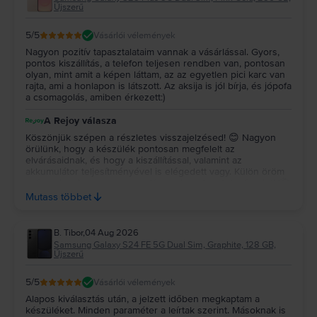
Újszerű
5
/5
Vásárlói vélemények
Nagyon pozitív tapasztalataim vannak a vásárlással. Gyors,
pontos kiszállítás, a telefon teljesen rendben van, pontosan
olyan, mint amit a képen láttam, az az egyetlen pici karc van
rajta, ami a honlapon is látszott. Az aksija is jól bírja, és jópofa
a csomagolás, amiben érkezett:)
A Rejoy válasza
Köszönjük szépen a részletes visszajelzésed! 😊 Nagyon
örülünk, hogy a készülék pontosan megfelelt az
elvárásaidnak, és hogy a kiszállítással, valamint az
akkumulátor teljesítményével is elégedett vagy. Külön öröm
számunkra, hogy a csomagolás is elnyerte a tetszésedet! 📦
✨ Köszönjük a bizalmadat és az ajánlásodat, kívánunk sok
Mutass többet
örömet a készülékedhez! 💚
B. Tibor
,
04 Aug 2026
Samsung Galaxy S24 FE 5G Dual Sim, Graphite, 128 GB,
Újszerű
5
/5
Vásárlói vélemények
Alapos kiválasztás után, a jelzett időben megkaptam a
készüléket. Minden paraméter a leírtak szerint. Másoknak is