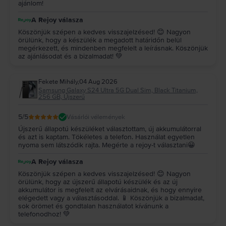
ajánlom!
A Rejoy válasza
Köszönjük szépen a kedves visszajelzésed! 😊 Nagyon
örülünk, hogy a készülék a megadott határidőn belül
megérkezett, és mindenben megfelelt a leírásnak. Köszönjük
az ajánlásodat és a bizalmadat! 💚
Fekete Mihály
,
04 Aug 2026
Samsung Galaxy S24 Ultra 5G Dual Sim, Black Titanium,
256 GB, Újszerű
5
/5
Vásárlói vélemények
Újszerű állapotú készüléket választottam, új akkumulátorral
és azt is kaptam. Tökéletes a telefon. Használat egyetlen
nyoma sem látszódik rajta. Megérte a rejoy-t választani😀
A Rejoy válasza
Köszönjük szépen a kedves visszajelzésed! 😊 Nagyon
örülünk, hogy az újszerű állapotú készülék és az új
akkumulátor is megfelelt az elvárásaidnak, és hogy ennyire
elégedett vagy a választásoddal. 📱 Köszönjük a bizalmadat,
sok örömet és gondtalan használatot kívánunk a
telefonodhoz! 💚