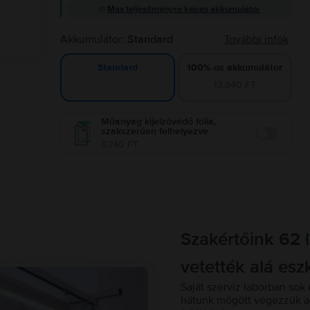
Max teljesítményre képes akkumulátor
Akkumulátor:
Standard
További infók
100%-os akkumulátor
Standard
13.940 FT
Műanyag kijelzővédő fólia,
szakszerűen felhelyezve
Enable
5.740 FT
Szakértőink 62 
vetették alá esz
Saját szerviz laborban sok 
hátunk mögött végezzük a 