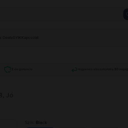
s Deals
GYIK
Kapcsolat
2 év garancia
Ingyenes visszaküldés 30 napi
B, Jó
Szín:
Black