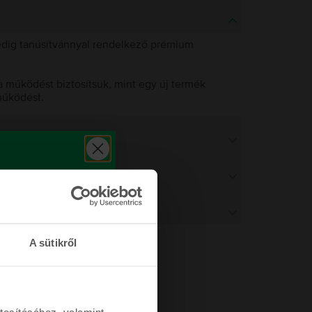
pedig tanúsítvánnyal rendelkező prémium
 működést biztosítsuk, mint egy új termék
működést.
A sütikről
tosításához, valamint