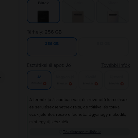
Gold
Silver
Black
Tárhely:
256 GB
512 GB
256 GB
Esztétikai állapot:
Jó
További infók
Nagyon jó
Kiváló
Újszerű
Jó
Értesítés
Értesítés
Értesítés
Értesítés
A termék jó állapotban van; észrevehető karcolások
és sérülések lehetnek rajta, de fóliával és tokkal
ezek jelentős része elfedhető. Ugyanúgy működik,
mint egy új készülék.
Tökéletesen működik