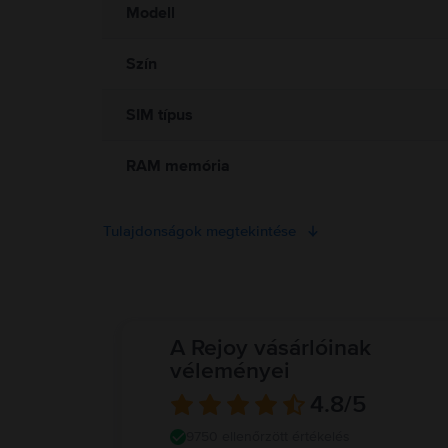
Modell
Szín
SIM típus
RAM memória
Tulajdonságok megtekintése
A Rejoy vásárlóinak
véleményei
4.8
/5
9750 ellenőrzött értékelés