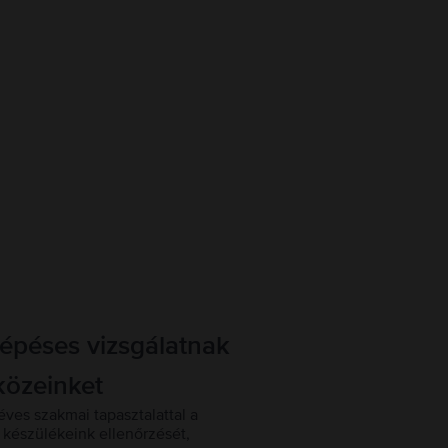
lépéses vizsgálatnak
közeinket
éves szakmai tapasztalattal a
készülékeink ellenőrzését,