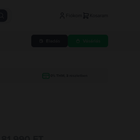
Fiókom
Kosaram
Eladás
Vásárlás
g
0% THM, 3 részletben
81.990 FT