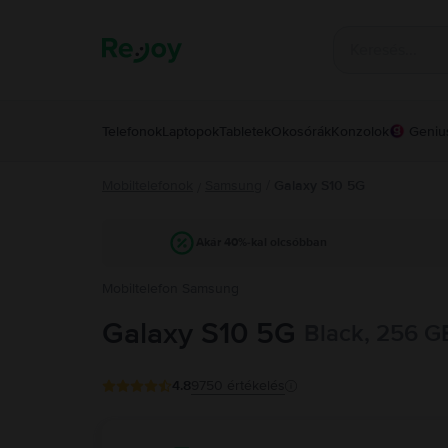
Telefonok
Laptopok
Tabletek
Okosórák
Konzolok
Geniu
Mobiltelefonok
Samsung
/
Galaxy S10 5G
/
Akár 40%-kal olcsóbban
Mobiltelefon Samsung
Galaxy S10 5G
Black, 256 G
4.8
9750
értékelés