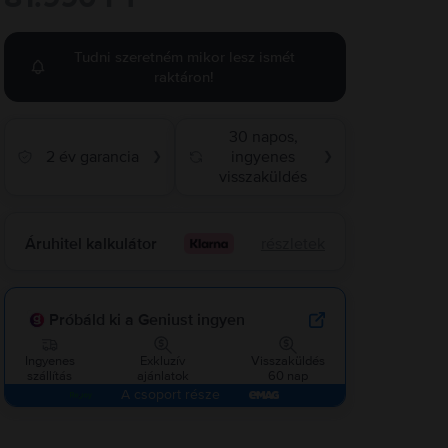
Tudni szeretném mikor lesz ismét
raktáron!
30 napos,
2 év garancia
ingyenes
❯
❯
visszaküldés
Áruhitel kalkulátor
részletek
Próbáld ki a Geniust ingyen
Ingyenes
Exkluzív
Visszaküldés
szállítás
ajánlatok
60 nap
A csoport része