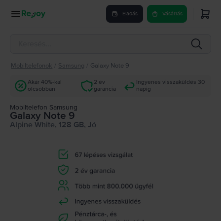
Eladás
Vásárlás
Mobiltelefonok
/
Samsung
/
Galaxy Note 9
Akár 40%-kal
2 év
Ingyenes visszaküldés 30
olcsóbban
garancia
napig
Mobiltelefon Samsung
Galaxy Note 9
Alpine White, 128 GB, Jó