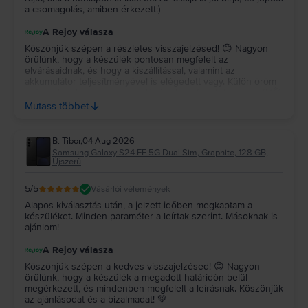
a csomagolás, amiben érkezett:)
A Rejoy válasza
Köszönjük szépen a részletes visszajelzésed! 😊 Nagyon
örülünk, hogy a készülék pontosan megfelelt az
elvárásaidnak, és hogy a kiszállítással, valamint az
akkumulátor teljesítményével is elégedett vagy. Külön öröm
számunkra, hogy a csomagolás is elnyerte a tetszésedet! 📦
✨ Köszönjük a bizalmadat és az ajánlásodat, kívánunk sok
Mutass többet
örömet a készülékedhez! 💚
B. Tibor
,
04 Aug 2026
Samsung Galaxy S24 FE 5G Dual Sim, Graphite, 128 GB,
Újszerű
5
/5
Vásárlói vélemények
Alapos kiválasztás után, a jelzett időben megkaptam a
készüléket. Minden paraméter a leírtak szerint. Másoknak is
ajánlom!
A Rejoy válasza
Köszönjük szépen a kedves visszajelzésed! 😊 Nagyon
örülünk, hogy a készülék a megadott határidőn belül
megérkezett, és mindenben megfelelt a leírásnak. Köszönjük
az ajánlásodat és a bizalmadat! 💚