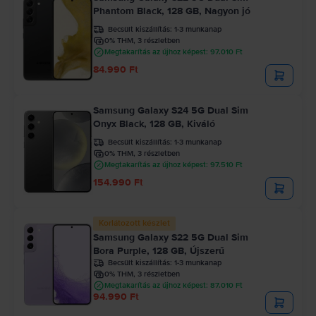
Phantom Black, 128 GB, Nagyon jó
Becsült kiszállítás:
1-3 munkanap
0% THM, 3 részletben
Megtakarítás az újhoz képest: 97.010 Ft
84.990 Ft
Samsung Galaxy S24 5G Dual Sim
Onyx Black, 128 GB, Kiváló
Becsült kiszállítás:
1-3 munkanap
0% THM, 3 részletben
Megtakarítás az újhoz képest: 97.510 Ft
154.990 Ft
Korlátozott készlet
Samsung Galaxy S22 5G Dual Sim
Bora Purple, 128 GB, Újszerű
Becsült kiszállítás:
1-3 munkanap
0% THM, 3 részletben
Megtakarítás az újhoz képest: 87.010 Ft
94.990 Ft