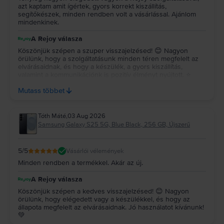
azt kaptam amit ígértek, gyors korrekt kiszállítás,
segítőkészek, minden rendben volt a vásárlással. Ajánlom
mindenkinek.
A Rejoy válasza
Köszönjük szépen a szuper visszajelzésed! 😊 Nagyon
örülünk, hogy a szolgáltatásunk minden téren megfelelt az
elvárásaidnak, és hogy a készülék, a gyors kiszállítás,
valamint a kommunikációnk is pozitív élményt nyújtott. ⭐
Köszönjük az ajánlásodat és a bizalmadat, reméljük, a
Mutass többet
jövőben is minket választasz! 💚
Tóth Máté
,
03 Aug 2026
Samsung Galaxy S25 5G, Blue Black, 256 GB, Újszerű
5
/5
Vásárlói vélemények
Minden rendben a termékkel. Akár az új.
A Rejoy válasza
Köszönjük szépen a kedves visszajelzésed! 😊 Nagyon
örülünk, hogy elégedett vagy a készülékkel, és hogy az
állapota megfelelt az elvárásaidnak. Jó használatot kívánunk!
💚