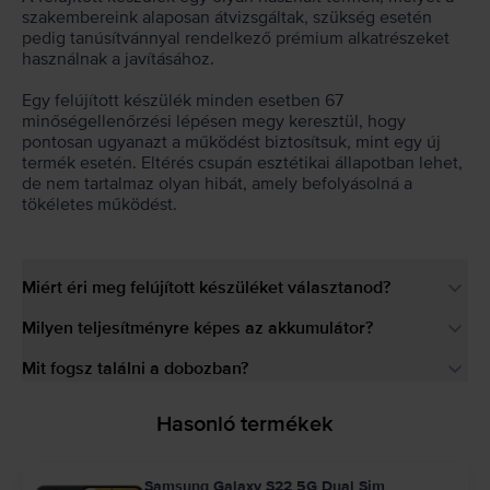
szakembereink alaposan átvizsgáltak, szükség esetén
pedig tanúsítvánnyal rendelkező prémium alkatrészeket
használnak a javításához.
Egy felújított készülék minden esetben 67
minőségellenőrzési lépésen megy keresztül, hogy
pontosan ugyanazt a működést biztosítsuk, mint egy új
termék esetén. Eltérés csupán esztétikai állapotban lehet,
de nem tartalmaz olyan hibát, amely befolyásolná a
tökéletes működést.
Miért éri meg felújított készüléket választanod?
Milyen teljesítményre képes az akkumulátor?
Mit fogsz találni a dobozban?
Hasonló termékek
Samsung Galaxy S22 5G Dual Sim