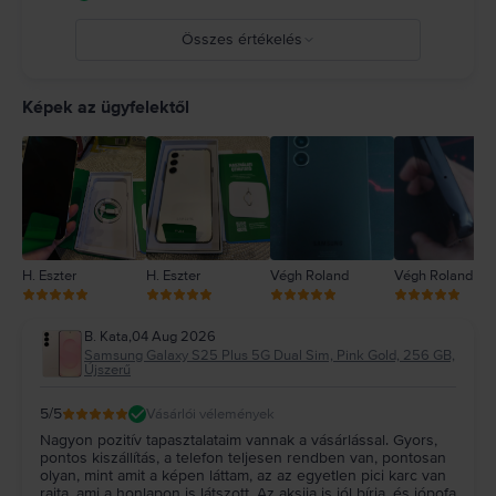
Összes értékelés
5
4
Képek az ügyfelektől
3
2
1
H. Eszter
H. Eszter
Végh Roland
Végh Roland
B. Kata
,
04 Aug 2026
Samsung Galaxy S25 Plus 5G Dual Sim, Pink Gold, 256 GB,
Újszerű
5
/5
Vásárlói vélemények
Nagyon pozitív tapasztalataim vannak a vásárlással. Gyors,
pontos kiszállítás, a telefon teljesen rendben van, pontosan
olyan, mint amit a képen láttam, az az egyetlen pici karc van
rajta, ami a honlapon is látszott. Az aksija is jól bírja, és jópofa