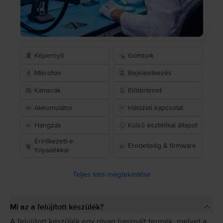
Képernyő
Gombok
Mikrofon
Bejelentkezés
Kamerák
Előtörténet
Akkumulátor
Hálózati kapcsolat
Hangzás
Külső esztétikai állapot
Érintkezett-e
Eredetiség & firmware
folyadékkal
Teljes lista megtekintése
Mi az a felújított készülék?
A felújított készülék egy olyan használt termék, melyet a