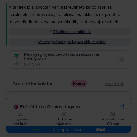
A termék jó állapotban van; észrevehető karcolások és
sérülések lehetnek rajta, de fóliával és tokkal ezek jelentős
része elfedhető. Ugyanúgy működik, mint egy új készülék.
Tökéletesen működik
Max teljesítményre képes akkumulátor
Műanyag kijelzővédő fólia, szakszerűen
felhelyezve
Enable
5.740 FT
Áruhitel kalkulátor
részletek
Próbáld ki a Geniust ingyen
Ingyenes
Exkluzív
Visszaküldés
szállítás
ajánlatok
60 nap
A csoport része