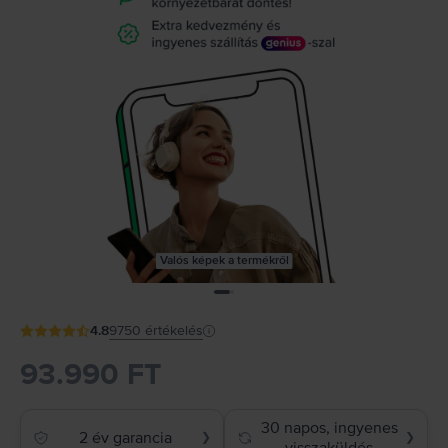
Valós képek a termékről
4.8
9750
értékelés
93.990 FT
30 napos, ingyenes
2 év garancia
❯
❯