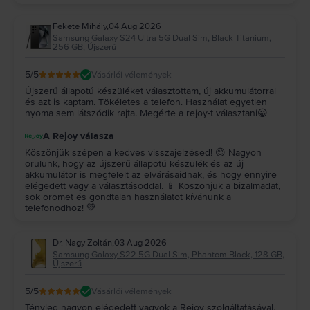
Fekete Mihály
,
04 Aug 2026
Samsung Galaxy S24 Ultra 5G Dual Sim, Black Titanium,
256 GB, Újszerű
5
/5
Vásárlói vélemények
Újszerű állapotú készüléket választottam, új akkumulátorral
és azt is kaptam. Tökéletes a telefon. Használat egyetlen
nyoma sem látszódik rajta. Megérte a rejoy-t választani😀
A Rejoy válasza
Köszönjük szépen a kedves visszajelzésed! 😊 Nagyon
örülünk, hogy az újszerű állapotú készülék és az új
akkumulátor is megfelelt az elvárásaidnak, és hogy ennyire
elégedett vagy a választásoddal. 📱 Köszönjük a bizalmadat,
sok örömet és gondtalan használatot kívánunk a
telefonodhoz! 💚
Dr. Nagy Zoltán
,
03 Aug 2026
Samsung Galaxy S22 5G Dual Sim, Phantom Black, 128 GB,
Újszerű
5
/5
Vásárlói vélemények
Tényleg nagyon elégedett vagyok a Rejoy szolgáltatásával,