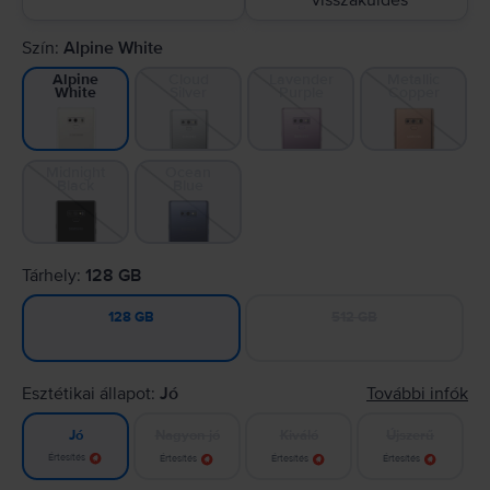
visszaküldés
Szín:
Alpine White
Cloud
Lavender
Metallic
Alpine
Silver
Purple
Copper
White
Midnight
Ocean
Black
Blue
Tárhely:
128 GB
512 GB
128 GB
Esztétikai állapot:
Jó
További infók
Nagyon jó
Kiváló
Újszerű
Jó
Értesítés
Értesítés
Értesítés
Értesítés