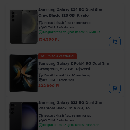
Samsung Galaxy S24 5G Dual Sim
Onyx Black, 128 GB, Kiváló
Becsült kiszállítás:
1-3 munkanap
0% THM, 3 részletben
Megtakarítás az újhoz képest: 97.510 Ft
154.990 Ft
Az utolsó a készletről
Samsung Galaxy Z Fold4 5G Dual Sim
Graygreen, 512 GB, Újszerű
Becsült kiszállítás:
1-3 munkanap
0% THM, 3 részletben
302.990 Ft
Samsung Galaxy S23 5G Dual Sim
Phantom Black, 256 GB, Jó
Becsült kiszállítás:
1-3 munkanap
0% THM, 3 részletben
Megtakarítás az újhoz képest: 113.010 Ft