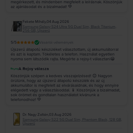
megérkezett, és mindenben megfelelt a leírásnak. Köszönjük
az ajánlásodat és a bizalmadat! 💚
Fekete Mihály
,
04 Aug 2026
Samsung Galaxy S24 Ultra 5G Dual Sim, Black Titanium,
256 GB, Újszerű
5
/5
Vásárlói vélemények
Újszerű állapotú készüléket választottam, új akkumulátorral
és azt is kaptam. Tökéletes a telefon. Használat egyetlen
nyoma sem látszódik rajta. Megérte a rejoy-t választani😀
A Rejoy válasza
Köszönjük szépen a kedves visszajelzésed! 😊 Nagyon
örülünk, hogy az újszerű állapotú készülék és az új
akkumulátor is megfelelt az elvárásaidnak, és hogy ennyire
elégedett vagy a választásoddal. 📱 Köszönjük a bizalmadat,
sok örömet és gondtalan használatot kívánunk a
telefonodhoz! 💚
Dr. Nagy Zoltán
,
03 Aug 2026
Samsung Galaxy S22 5G Dual Sim, Phantom Black, 128 GB,
Újszerű