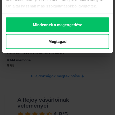
úgyhogy ne hagyd ki őket!
Ön által használt más szolgáltatásokból gyűjtöttek.
Márka
Gyártói információk
Samsung
Modell
A felelős személy elérhetőségei
Mindennek a megengedése
Galaxy Note 20
Szín
Termékbiztonsági információk
Gray
Megtagad
Információk a termékre vonatkozó biztonsági figyelmeztetésekről.
SIM típus
Olvasd el a kézikönyvet.
Nano-SIM vagy elektronikus SIM-kártya
RAM memória
8 GB
Tulajdonságok megtekintése
A Rejoy vásárlóinak
véleményei
4.8
/5