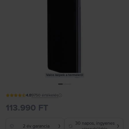
Valós képek a termékről
4.8
9750
értékelés
113.990 FT
30 napos, ingyenes
2 év garancia
❯
❯