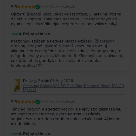
5
/5
Vásárlói vélemények
Újszerű állapotú készüléket választottam, új akkumulátorral
és azt is kaptam. Tökéletes a telefon. Használat egyetlen
nyoma sem látszódik rajta. Megérte a rejoy-t választani😀
A Rejoy válasza
Köszönjük szépen a kedves visszajelzésed! 😊 Nagyon
örülünk, hogy az újszerű állapotú készülék és az új
akkumulátor is megfelelt az elvárásaidnak, és hogy ennyire
elégedett vagy a választásoddal. 📱 Köszönjük a bizalmadat,
sok örömet és gondtalan használatot kívánunk a
telefonodhoz! 💚
Dr. Nagy Zoltán
,
03 Aug 2026
Samsung Galaxy S22 5G Dual Sim, Phantom Black, 128 GB,
Újszerű
5
/5
Vásárlói vélemények
Tényleg nagyon elégedett vagyok a Rejoy szolgáltatásával,
azt kaptam amit ígértek, gyors korrekt kiszállítás,
segítőkészek, minden rendben volt a vásárlással. Ajánlom
mindenkinek.
A Rejoy válasza