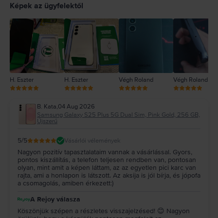
4
Képek az ügyfelektől
3
2
1
H. Eszter
H. Eszter
Végh Roland
Végh Roland
B. Kata
,
04 Aug 2026
Samsung Galaxy S25 Plus 5G Dual Sim, Pink Gold, 256 GB,
Újszerű
5
/5
Vásárlói vélemények
Nagyon pozitív tapasztalataim vannak a vásárlással. Gyors,
pontos kiszállítás, a telefon teljesen rendben van, pontosan
olyan, mint amit a képen láttam, az az egyetlen pici karc van
rajta, ami a honlapon is látszott. Az aksija is jól bírja, és jópofa
a csomagolás, amiben érkezett:)
A Rejoy válasza
Köszönjük szépen a részletes visszajelzésed! 😊 Nagyon