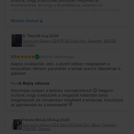
örülünk, hogy a készülék pontosan megfelelt az
elvárásaidnak, és hogy a kiszállítással, valamint az
akkumulátor teljesítményével is elégedett vagy. Külön öröm
számunkra, hogy a csomagolás is elnyerte a tetszésedet! 📦
✨ Köszönjük a bizalmadat és az ajánlásodat, kívánunk sok
Mutass többet
örömet a készülékedhez! 💚
B. Tibor
,
04 Aug 2026
Samsung Galaxy S24 FE 5G Dual Sim, Graphite, 128 GB,
Újszerű
5
/5
Vásárlói vélemények
Alapos kiválasztás után, a jelzett időben megkaptam a
készüléket. Minden paraméter a leírtak szerint. Másoknak is
ajánlom!
A Rejoy válasza
Köszönjük szépen a kedves visszajelzésed! 😊 Nagyon
örülünk, hogy a készülék a megadott határidőn belül
megérkezett, és mindenben megfelelt a leírásnak. Köszönjük
az ajánlásodat és a bizalmadat! 💚
Fekete Mihály
,
04 Aug 2026
Samsung Galaxy S24 Ultra 5G Dual Sim, Black Titanium,
256 GB, Újszerű