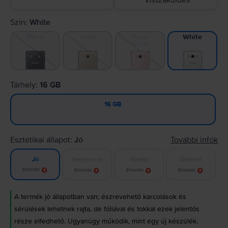
visszaküldés
Szín:
White
Black
Gold
Rose
White
Gold
Tárhely:
16 GB
16 GB
Esztétikai állapot:
Jó
További infók
Nagyon jó
Kiváló
Újszerű
Jó
Értesítés
Értesítés
Értesítés
Értesítés
A termék jó állapotban van; észrevehető karcolások és
sérülések lehetnek rajta, de fóliával és tokkal ezek jelentős
része elfedhető. Ugyanúgy működik, mint egy új készülék.