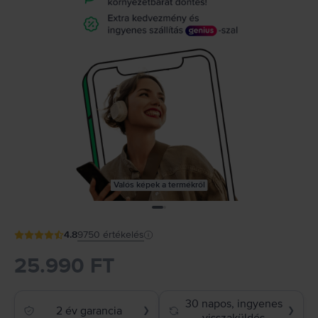
Valós képek a termékről
4.8
9750
értékelés
25.990 FT
30 napos, ingyenes
2 év garancia
❯
❯