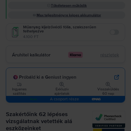
Tökéletesen működik
Max teljesítményre képes akkumulátor
Műanyag kijelzővédő fólia, szakszerűen
felhelyezve
Enable
4.100 FT
Áruhitel kalkulátor
részletek
Próbáld ki a Geniust ingyen
Ingyenes
Exkluzív
Visszaküldés
szállítás
ajánlatok
60 nap
A csoport része
Szakértőink 62 lépéses
vizsgálatnak vetették alá
eszközeinket