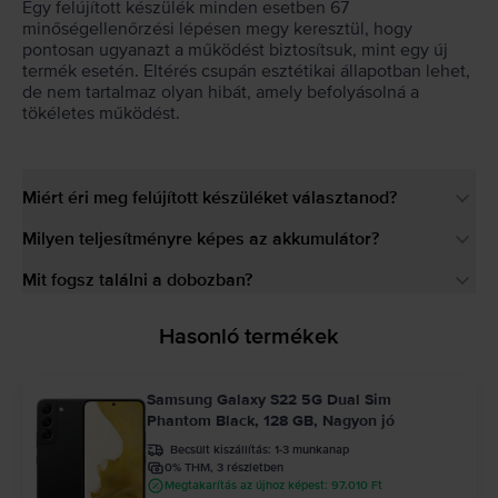
Egy felújított készülék minden esetben 67
minőségellenőrzési lépésen megy keresztül, hogy
pontosan ugyanazt a működést biztosítsuk, mint egy új
termék esetén. Eltérés csupán esztétikai állapotban lehet,
de nem tartalmaz olyan hibát, amely befolyásolná a
tökéletes működést.
Miért éri meg felújított készüléket választanod?
Milyen teljesítményre képes az akkumulátor?
Mit fogsz találni a dobozban?
Hasonló termékek
Samsung Galaxy S22 5G Dual Sim
Phantom Black, 128 GB, Nagyon jó
Becsült kiszállítás:
1-3 munkanap
0% THM, 3 részletben
Megtakarítás az újhoz képest: 97.010 Ft