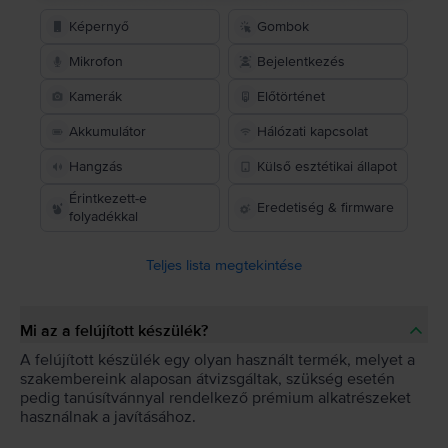
Képernyő
Gombok
Mikrofon
Bejelentkezés
Kamerák
Előtörténet
Akkumulátor
Hálózati kapcsolat
Hangzás
Külső esztétikai állapot
Érintkezett-e
Eredetiség & firmware
folyadékkal
Teljes lista megtekintése
Mi az a felújított készülék?
A felújított készülék egy olyan használt termék, melyet a
szakembereink alaposan átvizsgáltak, szükség esetén
pedig tanúsítvánnyal rendelkező prémium alkatrészeket
használnak a javításához.