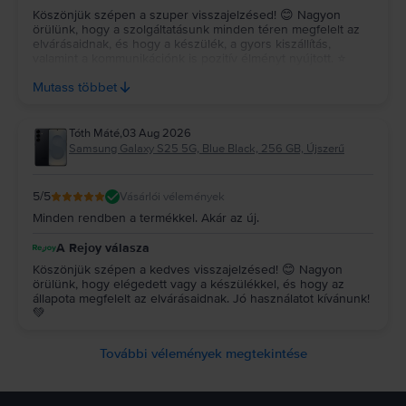
Köszönjük szépen a szuper visszajelzésed! 😊 Nagyon
örülünk, hogy a szolgáltatásunk minden téren megfelelt az
elvárásaidnak, és hogy a készülék, a gyors kiszállítás,
valamint a kommunikációnk is pozitív élményt nyújtott. ⭐
Köszönjük az ajánlásodat és a bizalmadat, reméljük, a
Mutass többet
jövőben is minket választasz! 💚
Tóth Máté
,
03 Aug 2026
Samsung Galaxy S25 5G, Blue Black, 256 GB, Újszerű
5
/5
Vásárlói vélemények
Minden rendben a termékkel. Akár az új.
A Rejoy válasza
Köszönjük szépen a kedves visszajelzésed! 😊 Nagyon
örülünk, hogy elégedett vagy a készülékkel, és hogy az
állapota megfelelt az elvárásaidnak. Jó használatot kívánunk!
💚
További vélemények megtekintése