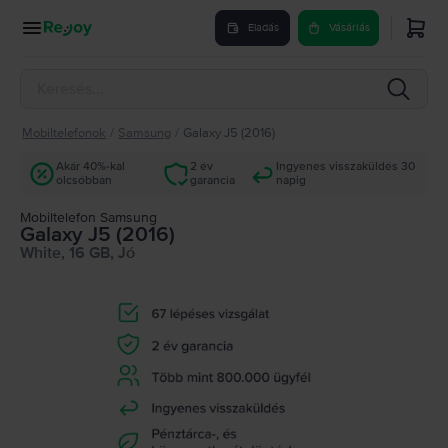
Eladás
Vásárlás
Mobiltelefonok
/
Samsung
/
Galaxy J5 (2016)
Akár 40%-kal
2 év
Ingyenes visszaküldés 30
olcsóbban
garancia
napig
Mobiltelefon Samsung
Galaxy J5 (2016)
White, 16 GB, Jó