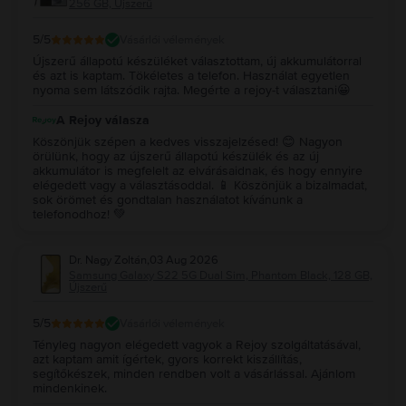
256 GB, Újszerű
5
/5
Vásárlói vélemények
Újszerű állapotú készüléket választottam, új akkumulátorral
és azt is kaptam. Tökéletes a telefon. Használat egyetlen
nyoma sem látszódik rajta. Megérte a rejoy-t választani😀
A Rejoy válasza
Köszönjük szépen a kedves visszajelzésed! 😊 Nagyon
örülünk, hogy az újszerű állapotú készülék és az új
akkumulátor is megfelelt az elvárásaidnak, és hogy ennyire
elégedett vagy a választásoddal. 📱 Köszönjük a bizalmadat,
sok örömet és gondtalan használatot kívánunk a
telefonodhoz! 💚
Dr. Nagy Zoltán
,
03 Aug 2026
Samsung Galaxy S22 5G Dual Sim, Phantom Black, 128 GB,
Újszerű
5
/5
Vásárlói vélemények
Tényleg nagyon elégedett vagyok a Rejoy szolgáltatásával,
azt kaptam amit ígértek, gyors korrekt kiszállítás,
segítőkészek, minden rendben volt a vásárlással. Ajánlom
mindenkinek.