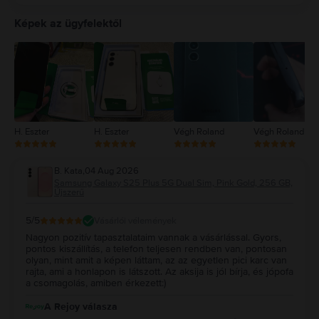
5
4
Képek az ügyfelektől
3
2
1
H. Eszter
H. Eszter
Végh Roland
Végh Roland
B. Kata
,
04 Aug 2026
Samsung Galaxy S25 Plus 5G Dual Sim, Pink Gold, 256 GB,
Újszerű
5
/5
Vásárlói vélemények
Nagyon pozitív tapasztalataim vannak a vásárlással. Gyors,
pontos kiszállítás, a telefon teljesen rendben van, pontosan
olyan, mint amit a képen láttam, az az egyetlen pici karc van
rajta, ami a honlapon is látszott. Az aksija is jól bírja, és jópofa
a csomagolás, amiben érkezett:)
A Rejoy válasza