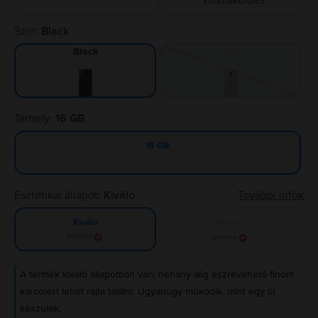
visszaküldés
Szín:
Black
Gold
Black
Tárhely:
16 GB
16 GB
Esztétikai állapot:
Kiváló
További infók
Újszerű
Kiváló
Értesítés
Értesítés
A termék kiváló állapotban van; néhány alig észrevehető finom
karcolást lehet rajta találni. Ugyanúgy működik, mint egy új
készülék.