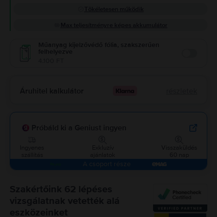
Tökéletesen működik
Max teljesítményre képes akkumulátor
Műanyag kijelzővédő fólia, szakszerűen
felhelyezve
Enable
4.100 FT
Áruhitel kalkulátor
részletek
Próbáld ki a Geniust ingyen
Ingyenes
Exkluzív
Visszaküldés
szállítás
ajánlatok
60 nap
A csoport része
Szakértőink 62 lépéses
vizsgálatnak vetették alá
eszközeinket