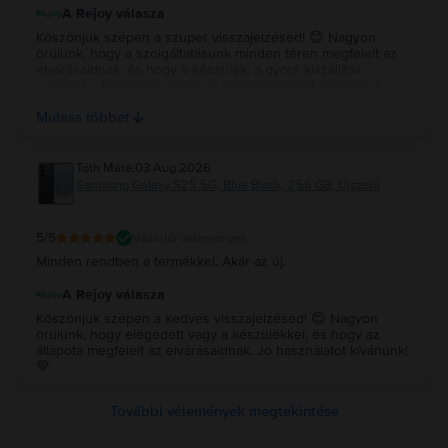
A Rejoy válasza
Köszönjük szépen a szuper visszajelzésed! 😊 Nagyon
örülünk, hogy a szolgáltatásunk minden téren megfelelt az
elvárásaidnak, és hogy a készülék, a gyors kiszállítás,
valamint a kommunikációnk is pozitív élményt nyújtott. ⭐
Köszönjük az ajánlásodat és a bizalmadat, reméljük, a
Mutass többet
jövőben is minket választasz! 💚
Tóth Máté
,
03 Aug 2026
Samsung Galaxy S25 5G, Blue Black, 256 GB, Újszerű
5
/5
Vásárlói vélemények
Minden rendben a termékkel. Akár az új.
A Rejoy válasza
Köszönjük szépen a kedves visszajelzésed! 😊 Nagyon
örülünk, hogy elégedett vagy a készülékkel, és hogy az
állapota megfelelt az elvárásaidnak. Jó használatot kívánunk!
💚
További vélemények megtekintése