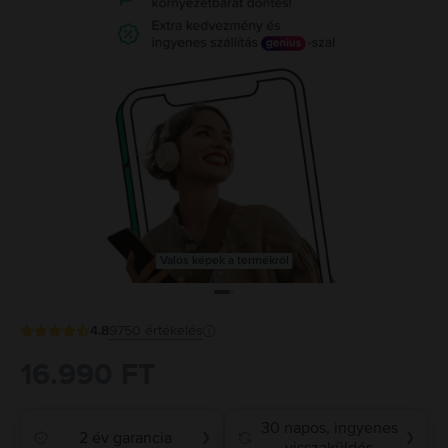
Valós képek a termékről
4.8
9750
értékelés
16.990 FT
30 napos, ingyenes
2 év garancia
❯
❯