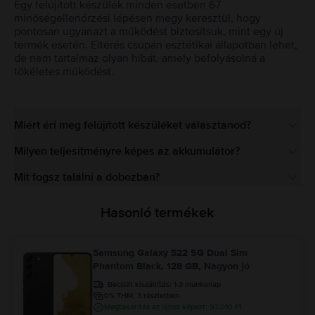
Egy felújított készülék minden esetben 67
minőségellenőrzési lépésen megy keresztül, hogy
pontosan ugyanazt a működést biztosítsuk, mint egy új
termék esetén. Eltérés csupán esztétikai állapotban lehet,
de nem tartalmaz olyan hibát, amely befolyásolná a
tökéletes működést.
Miért éri meg felújított készüléket választanod?
Milyen teljesítményre képes az akkumulátor?
Mit fogsz találni a dobozban?
Hasonló termékek
Samsung Galaxy S22 5G Dual Sim
Phantom Black, 128 GB, Nagyon jó
Becsült kiszállítás:
1-3 munkanap
0% THM, 3 részletben
Megtakarítás az újhoz képest: 97.010 Ft