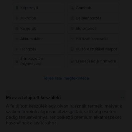
Képernyő
Gombok
Mikrofon
Bejelentkezés
Kamerák
Előtörténet
Akkumulátor
Hálózati kapcsolat
Hangzás
Külső esztétikai állapot
Érintkezett-e
Eredetiség & firmware
folyadékkal
Teljes lista megtekintése
Mi az a felújított készülék?
A felújított készülék egy olyan használt termék, melyet a
szakembereink alaposan átvizsgáltak, szükség esetén
pedig tanúsítvánnyal rendelkező prémium alkatrészeket
használnak a javításához.