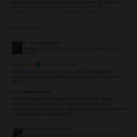
Köszönjük szépen a részletes visszajelzésed! 😊 Nagyon
örülünk, hogy a készülék pontosan megfelelt az
elvárásaidnak, és hogy a kiszállítással, valamint az
akkumulátor teljesítményével is elégedett vagy. Külön öröm
számunkra, hogy a csomagolás is elnyerte a tetszésedet! 📦
✨ Köszönjük a bizalmadat és az ajánlásodat, kívánunk sok
Mutass többet
örömet a készülékedhez! 💚
B. Tibor
,
04 Aug 2026
Samsung Galaxy S24 FE 5G Dual Sim, Graphite, 128 GB,
Újszerű
5
/5
Vásárlói vélemények
Alapos kiválasztás után, a jelzett időben megkaptam a
készüléket. Minden paraméter a leírtak szerint. Másoknak is
ajánlom!
A Rejoy válasza
Köszönjük szépen a kedves visszajelzésed! 😊 Nagyon
örülünk, hogy a készülék a megadott határidőn belül
megérkezett, és mindenben megfelelt a leírásnak. Köszönjük
az ajánlásodat és a bizalmadat! 💚
Fekete Mihály
,
04 Aug 2026
Samsung Galaxy S24 Ultra 5G Dual Sim, Black Titanium,