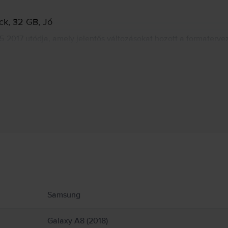
ck, 32 GB, Jó
017 utódja, amely jelentős változásokat hozott a formaterve
 Galaxy S8, alacsonyabb áron. 5.6” képernyőjével, 16 MP-es fő 
n a Samsung Galaxy S8 használatához hasonló élményt kínál, s
Gyártói információk
ekről.
Samsung
Galaxy A8 (2018)