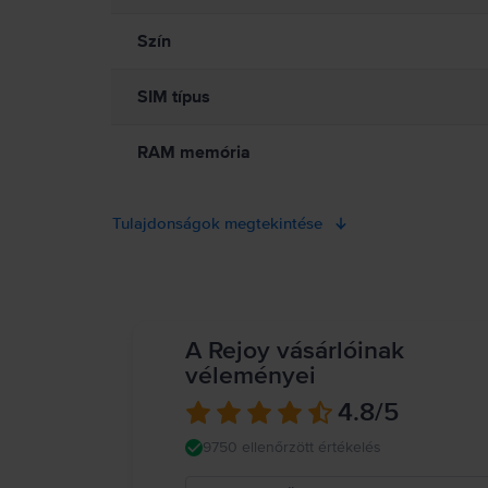
Szín
SIM típus
RAM memória
Tulajdonságok megtekintése
A Rejoy vásárlóinak
véleményei
4.8
/5
9750 ellenőrzött értékelés