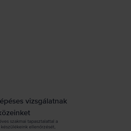
lépéses vizsgálatnak
közeinket
éves szakmai tapasztalattal a
készülékeink ellenőrzését,