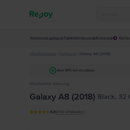
Telefonok
Laptopok
Tabletek
Okosórák
Konzolok
Geniu
Mobiltelefonok
Samsung
/
Galaxy A8 (2018)
/
Akár 40%-kal olcsóbban
Mobiltelefon Samsung
Galaxy A8 (2018)
Black, 32 
4.8
9750
értékelés