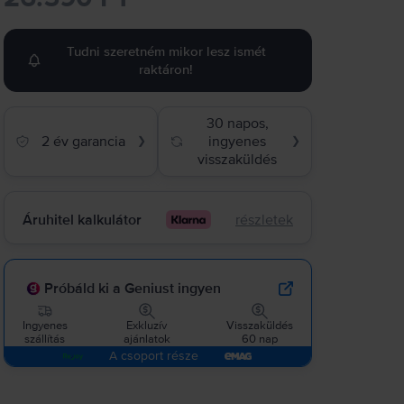
Tudni szeretném mikor lesz ismét
raktáron!
30 napos,
2 év garancia
ingyenes
❯
❯
visszaküldés
Áruhitel kalkulátor
részletek
Próbáld ki a Geniust ingyen
Ingyenes
Exkluzív
Visszaküldés
szállítás
ajánlatok
60 nap
A csoport része