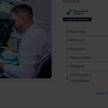
felújítását.
Képernyő
Mikrofon
Kamerák
Akkumulátor
Hangzás
Érintkezett-e
folyadékkal
Teljes l