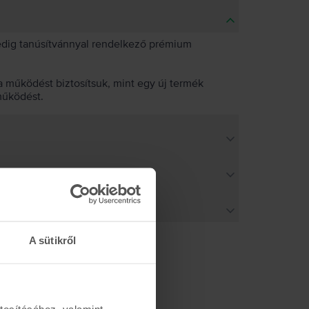
pedig tanúsítvánnyal rendelkező prémium
 működést biztosítsuk, mint egy új termék
működést.
A sütikről
tosításához, valamint