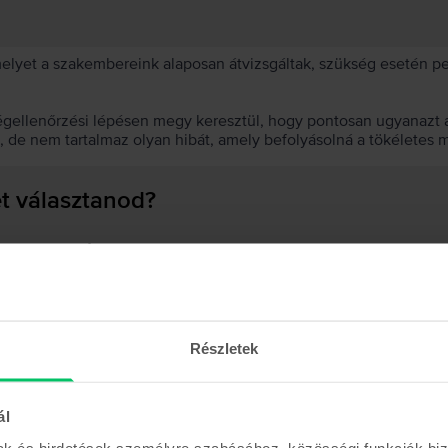
 melyet a szakembereink alaposan átvizsgáltak, szükség esetén 
égellenőrzési lépésen megy keresztül, hogy pontosan ugyanazt a
t, de nem tartalmaz olyan hibát, amely befolyásolná a tökéletes 
et választanod?
 akkumulátor?
Részletek
Hasonló termékek
ál
mak és hirdetések személyre szabásához, közösségi funkciók biz