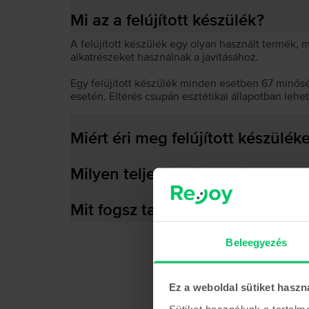
Mi az a felújított készülék?
A felújított készülék egy olyan használt termék,
alkatrészeket használnak a javításához.
Egy felújított készülék minden esetben 67 minős
esetén. Eltérés csupán esztétikai állapotban lehe
Miért éri meg felújított készülék
Milyen teljesítményre képes az
Mit fogsz találni a dobozban?
Beleegyezés
Ez a weboldal sütiket haszn
Sütiket használunk a tartal