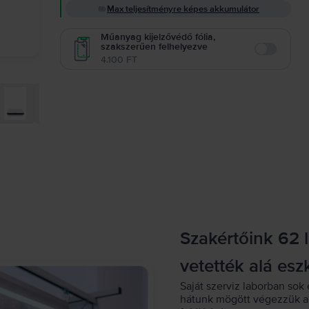
Max teljesítményre képes akkumulátor
Műanyag kijelzővédő fólia,
szakszerűen felhelyezve
Enable
4.100 FT
Szakértőink 62 
vetették alá esz
Saját szerviz laborban sok 
hátunk mögött végezzük a 