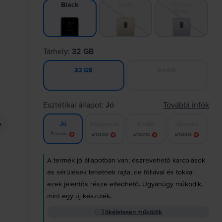
Gold
Orchid
Black
Gray
Tárhely:
32 GB
64 GB
32 GB
Esztétikai állapot:
Jó
További infók
Nagyon jó
Kiváló
Újszerű
Jó
Értesítés
Értesítés
Értesítés
Értesítés
A termék jó állapotban van; észrevehető karcolások
és sérülések lehetnek rajta, de fóliával és tokkal
ezek jelentős része elfedhető. Ugyanúgy működik,
mint egy új készülék.
Tökéletesen működik