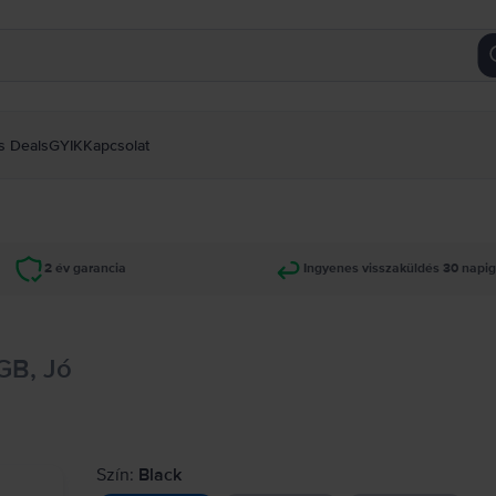
s Deals
GYIK
Kapcsolat
2 év garancia
Ingyenes visszaküldés 30 napi
GB, Jó
Szín:
Black