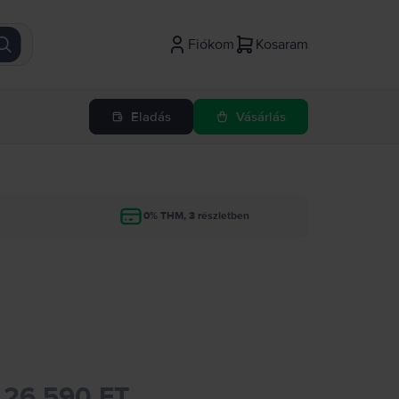
Fiókom
Kosaram
Eladás
Vásárlás
g
0% THM, 3 részletben
26.590 FT