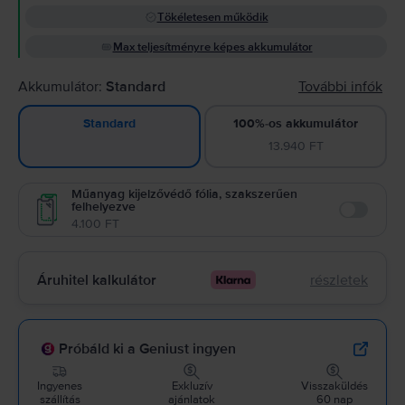
Tökéletesen működik
Max teljesítményre képes akkumulátor
Akkumulátor:
Standard
További infók
100%-os akkumulátor
Standard
13.940 FT
Műanyag kijelzővédő fólia, szakszerűen
felhelyezve
Enable
4.100 FT
Áruhitel kalkulátor
részletek
Próbáld ki a Geniust ingyen
Ingyenes
Exkluzív
Visszaküldés
szállítás
ajánlatok
60 nap