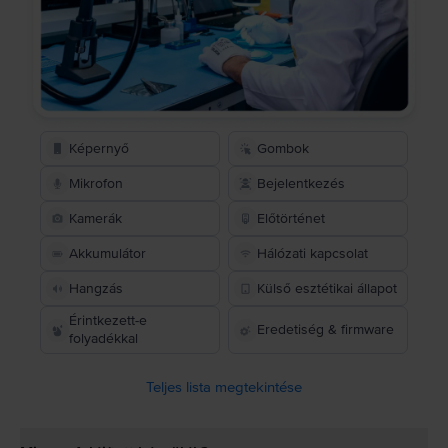
Képernyő
Gombok
Mikrofon
Bejelentkezés
Kamerák
Előtörténet
Akkumulátor
Hálózati kapcsolat
Hangzás
Külső esztétikai állapot
Érintkezett-e
Eredetiség & firmware
folyadékkal
Teljes lista megtekintése