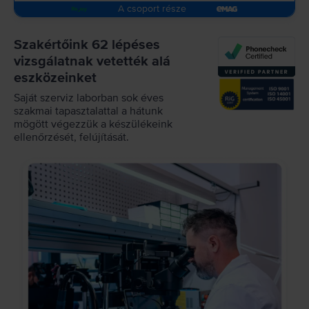
A csoport része
Szakértőink 62 lépéses
vizsgálatnak vetették alá
eszközeinket
Saját szerviz laborban sok éves
szakmai tapasztalattal a hátunk
mögött végezzük a készülékeink
ellenőrzését, felújítását.