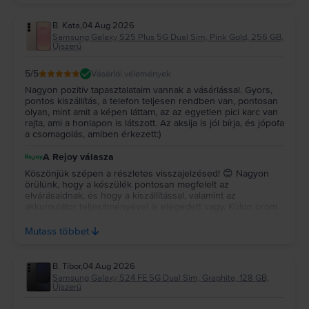
B. Kata
,
04 Aug 2026
Samsung Galaxy S25 Plus 5G Dual Sim, Pink Gold, 256 GB,
Újszerű
5
/5
Vásárlói vélemények
Nagyon pozitív tapasztalataim vannak a vásárlással. Gyors,
pontos kiszállítás, a telefon teljesen rendben van, pontosan
olyan, mint amit a képen láttam, az az egyetlen pici karc van
rajta, ami a honlapon is látszott. Az aksija is jól bírja, és jópofa
a csomagolás, amiben érkezett:)
A Rejoy válasza
Köszönjük szépen a részletes visszajelzésed! 😊 Nagyon
örülünk, hogy a készülék pontosan megfelelt az
elvárásaidnak, és hogy a kiszállítással, valamint az
akkumulátor teljesítményével is elégedett vagy. Külön öröm
számunkra, hogy a csomagolás is elnyerte a tetszésedet! 📦
✨ Köszönjük a bizalmadat és az ajánlásodat, kívánunk sok
Mutass többet
örömet a készülékedhez! 💚
B. Tibor
,
04 Aug 2026
Samsung Galaxy S24 FE 5G Dual Sim, Graphite, 128 GB,
Újszerű