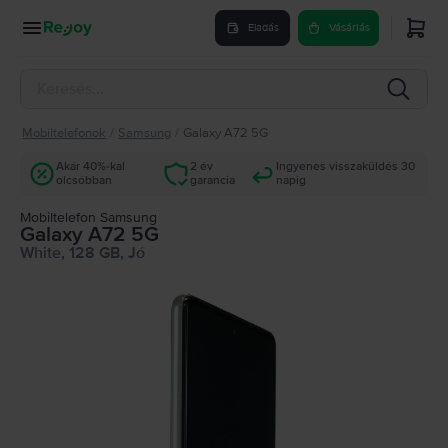
Eladás
Vásárlás
Mobiltelefonok
/
Samsung
/
Galaxy A72 5G
Akár 40%-kal
2 év
Ingyenes visszaküldés 30
olcsóbban
garancia
napig
Mobiltelefon Samsung
Galaxy A72 5G
White, 128 GB, Jó