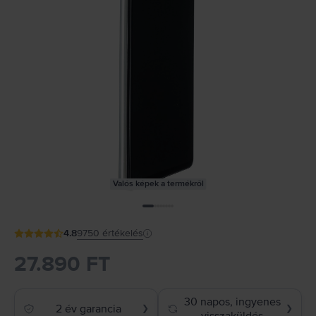
Valós képek a termékről
4.8
9750
értékelés
27.890 FT
30 napos, ingyenes
2 év garancia
❯
❯