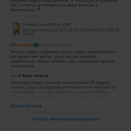
elégedett vagy a választásoddal. 📱 Köszönjük a bizalmadat,
sok örömet és gondtalan használatot kívánunk a
telefonodhoz! 💚
Dr. Nagy Zoltán
,
03 Aug 2026
Samsung Galaxy S22 5G Dual Sim, Phantom Black, 128 GB,
Újszerű
5
/5
Vásárlói vélemények
Tényleg nagyon elégedett vagyok a Rejoy szolgáltatásával,
azt kaptam amit ígértek, gyors korrekt kiszállítás,
segítőkészek, minden rendben volt a vásárlással. Ajánlom
mindenkinek.
A Rejoy válasza
Köszönjük szépen a szuper visszajelzésed! 😊 Nagyon
örülünk, hogy a szolgáltatásunk minden téren megfelelt az
elvárásaidnak, és hogy a készülék, a gyors kiszállítás,
valamint a kommunikációnk is pozitív élményt nyújtott. ⭐
Köszönjük az ajánlásodat és a bizalmadat, reméljük, a
Mutass többet
jövőben is minket választasz! 💚
További vélemények megtekintése