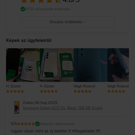
9750 ellenőrzött értékelés
Összes értékelés
5
4
Képek az ügyfelektől
3
2
1
H. Eszter
H. Eszter
Végh Roland
Végh Roland
Zoltán
,
06 Sep 2025
Samsung Galaxy A72 5G, Black, 128 GB, Kiváló
5
/5
Vásárlói vélemények
Ugyan olyan mint az új telefon !!! Kifogástalan !!!!!