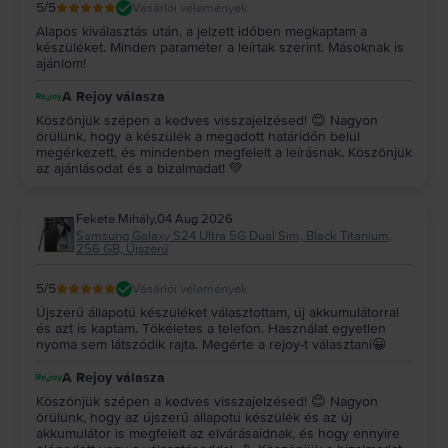
5
/5
Vásárlói vélemények
Alapos kiválasztás után, a jelzett időben megkaptam a
készüléket. Minden paraméter a leírtak szerint. Másoknak is
ajánlom!
A Rejoy válasza
Köszönjük szépen a kedves visszajelzésed! 😊 Nagyon
örülünk, hogy a készülék a megadott határidőn belül
megérkezett, és mindenben megfelelt a leírásnak. Köszönjük
az ajánlásodat és a bizalmadat! 💚
Fekete Mihály
,
04 Aug 2026
Samsung Galaxy S24 Ultra 5G Dual Sim, Black Titanium,
256 GB, Újszerű
5
/5
Vásárlói vélemények
Újszerű állapotú készüléket választottam, új akkumulátorral
és azt is kaptam. Tökéletes a telefon. Használat egyetlen
nyoma sem látszódik rajta. Megérte a rejoy-t választani😀
A Rejoy válasza
Köszönjük szépen a kedves visszajelzésed! 😊 Nagyon
örülünk, hogy az újszerű állapotú készülék és az új
akkumulátor is megfelelt az elvárásaidnak, és hogy ennyire