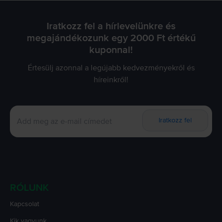
Iratkozz fel a hírlevelünkre és
megajándékozunk egy 2000 Ft értékű
kuponnal!
Értesülj azonnal a legújabb kedvezményekről és
híreinkről!
Iratkozz fel
RÓLUNK
Kapcsolat
Kik vagyunk