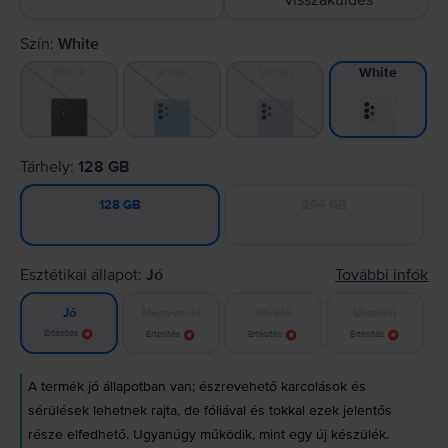
visszaküldés
Szín:
White
Black
Blue
Violet
White
Tárhely:
128 GB
256 GB
128 GB
Esztétikai állapot:
Jó
További infók
Nagyon jó
Kiváló
Újszerű
Jó
Értesítés
Értesítés
Értesítés
Értesítés
A termék jó állapotban van; észrevehető karcolások és
sérülések lehetnek rajta, de fóliával és tokkal ezek jelentős
része elfedhető. Ugyanúgy működik, mint egy új készülék.