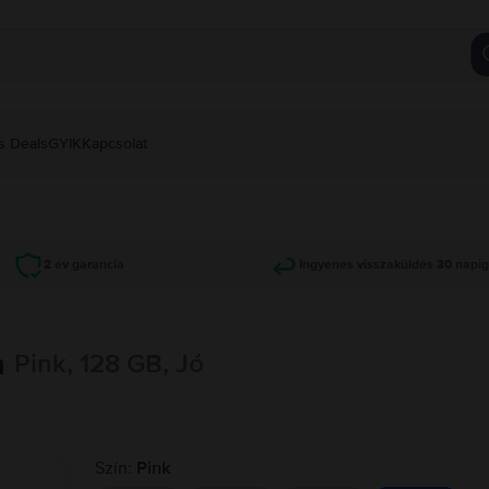
s Deals
GYIK
Kapcsolat
2 év garancia
Ingyenes visszaküldés 30 napi
m
Pink, 128 GB, Jó
Szín:
Pink