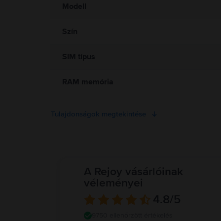
Modell
Szín
SIM típus
RAM memória
Tulajdonságok megtekintése
A Rejoy vásárlóinak
véleményei
4.8
/5
9750 ellenőrzött értékelés