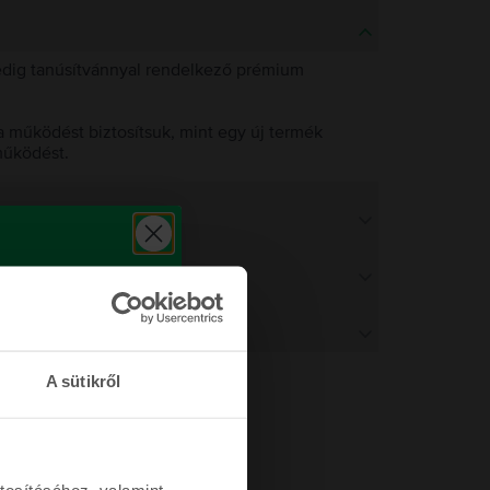
pedig tanúsítvánnyal rendelkező prémium
 működést biztosítsuk, mint egy új termék
működést.
A sütikről
tosításához, valamint