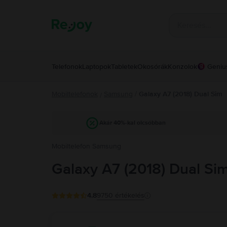
Telefonok
Laptopok
Tabletek
Okosórák
Konzolok
Geniu
Mobiltelefonok
Samsung
/
Galaxy A7 (2018) Dual Sim
/
Akár 40%-kal olcsóbban
Mobiltelefon Samsung
Galaxy A7 (2018) Dual Si
4.8
9750
értékelés