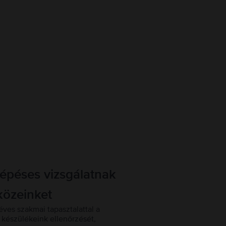
lépéses vizsgálatnak
közeinket
éves szakmai tapasztalattal a
készülékeink ellenőrzését,