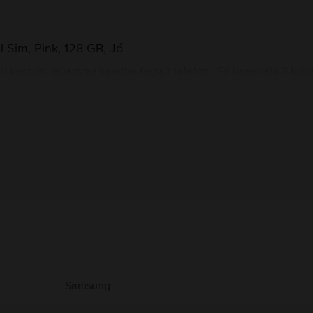
 Sim, Pink, 128 GB, Jó
 készült, műanyag keretbe foglalt telefon . Fő kamerája 3 kül
heti magát. A 6 képernyő és a 4 GB RAM memória minden szüksége
delkezik, így a lehető legjobban megörökíthetjük az egész bar
ezik a telefon BE/KI gombjában.
Gyártói információk
ekről.
Samsung