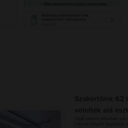
Max teljesítményre képes akkumulátor
Műanyag kijelzővédő fólia,
szakszerűen felhelyezve
Enable
4.100 FT
Szakértőink 62 
vetették alá esz
Saját szerviz laborban sok 
hátunk mögött végezzük a 