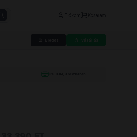
Fiókom
Kosaram
Eladás
Vásárlás
g
0% THM, 3 részletben
33.390 FT