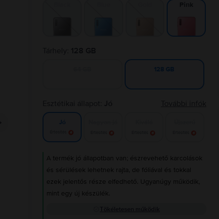
Black
Blue
Gold
Pink
Tárhely:
128 GB
64 GB
128 GB
Esztétikai állapot:
Jó
További infók
Nagyon jó
Kiváló
Újszerű
Jó
Értesítés
Értesítés
Értesítés
Értesítés
A termék jó állapotban van; észrevehető karcolások
és sérülések lehetnek rajta, de fóliával és tokkal
ezek jelentős része elfedhető. Ugyanúgy működik,
mint egy új készülék.
Tökéletesen működik