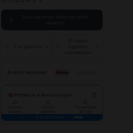
Tudni szeretném mikor lesz ismét
raktáron!
30 napos,
2 év garancia
ingyenes
❯
❯
visszaküldés
Áruhitel kalkulátor
részletek
Próbáld ki a Geniust ingyen
Ingyenes
Exkluzív
Visszaküldés
szállítás
ajánlatok
60 nap
A csoport része