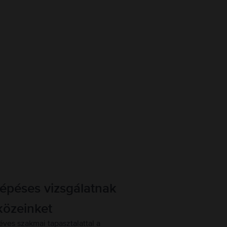
lépéses vizsgálatnak
közeinket
éves szakmai tapasztalattal a