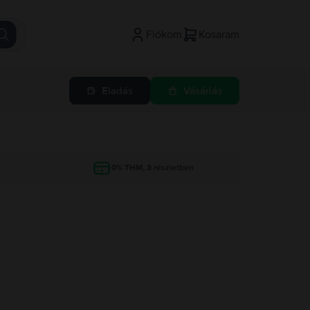
Fiókom
Kosaram
Eladás
Vásárlás
g
0% THM, 3 részletben