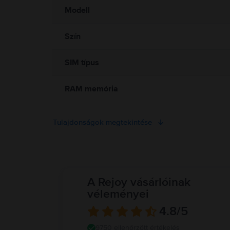
Modell
Szín
SIM típus
RAM memória
Tulajdonságok megtekintése
A Rejoy vásárlóinak
véleményei
4.8
/5
9750 ellenőrzött értékelés