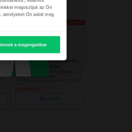
einkkel megosztjuk az Ön
l, amelyeket Ön adott meg
etről
Az utolsó a készletről
ennek a megengedése
im
Samsung Galaxy S21 5G Dual Sim
White, 256 GB, Újszerű
Becsült kiszállítás:
1-3 munkanap
0% THM, 3 részletben
610
Megtakarítás az újhoz képest: 294.010
Ft
105.990 Ft
Kosárba