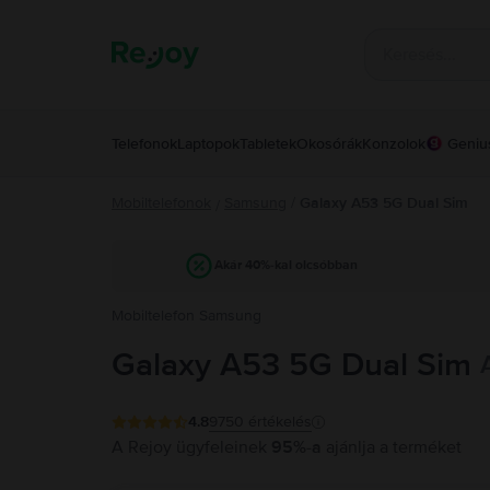
Telefonok
Laptopok
Tabletek
Okosórák
Konzolok
Geniu
Mobiltelefonok
Samsung
/
Galaxy A53 5G Dual Sim
/
Akár 40%-kal olcsóbban
Mobiltelefon Samsung
Galaxy A53 5G Dual Sim
4.8
9750
értékelés
A Rejoy ügyfeleinek
95%-a
ajánlja a terméket