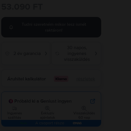
53.090 FT
Tudni szeretném mikor lesz ismét
raktáron!
30 napos,
2 év garancia
ingyenes
❯
❯
visszaküldés
Áruhitel kalkulátor
részletek
Próbáld ki a Geniust ingyen
Ingyenes
Exkluzív
Visszaküldés
szállítás
ajánlatok
60 nap
A csoport része