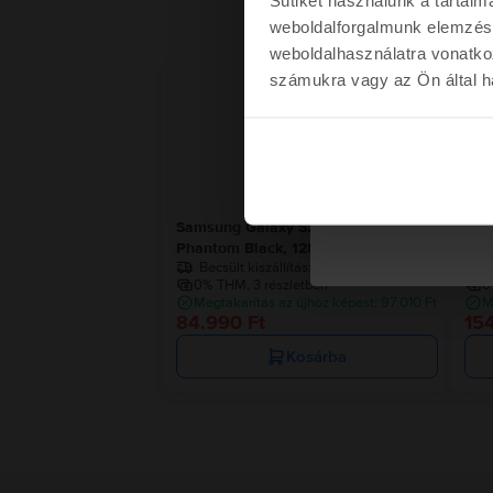
weboldalforgalmunk elemzésé
weboldalhasználatra vonatko
számukra vagy az Ön által ha
Kére
Nem kérem a kup
Samsung Galaxy S22 5G Dual Sim
Sam
Phantom Black, 128 GB, Nagyon jó
Ony
Becsült kiszállítás:
1-3 munkanap
B
0% THM, 3 részletben
0
Megtakarítás az újhoz képest: 97.010 Ft
M
84.990 Ft
15
Kosárba