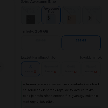
Szín:
Awesome Blue
Awesome
Awesome
Awesome
Awesome
Black
Peach
White
Blue
Tárhely:
256 GB
128 GB
256 GB
Esztétikai állapot:
Jó
További infók
Nagyon jó
Kiváló
Újszerű
Jó
Értesítés
Értesítés
Értesítés
Értesítés
A termék jó állapotban van; észrevehető karcolások
és sérülések lehetnek rajta, de fóliával és tokkal
ezek jelentős része elfedhető. Ugyanúgy működik,
mint egy új készülék.