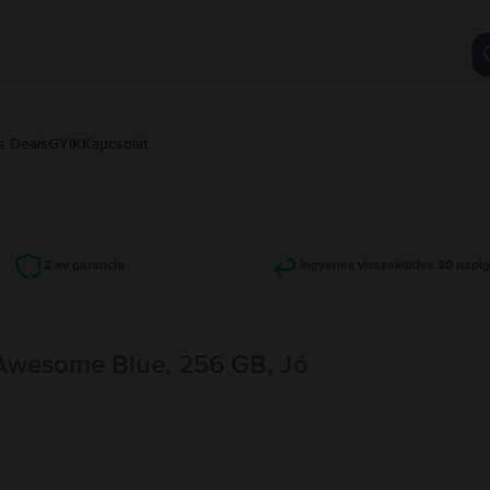
s Deals
GYIK
Kapcsolat
2 év garancia
Ingyenes visszaküldés 30 napi
Awesome Blue, 256 GB, Jó