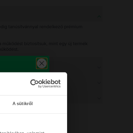
pedig tanúsítvánnyal rendelkező prémium
 működést biztosítsuk, mint egy új termék
működést.
A sütikről
tosításához, valamint