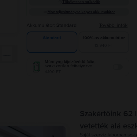
Tökéletesen működik
Max teljesítményre képes akkumulátor
Akkumulátor:
Standard
További infók
100%-os akkumulátor
Standard
13.940 FT
Műanyag kijelzővédő fólia,
szakszerűen felhelyezve
Enable
4.100 FT
Szakértőink 62 
vetették alá esz
Saját szerviz laborban sok 