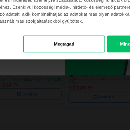
hez. Ezenkívül közösségi média-, hirdető- és elemező partner
zó adatait, akik kombinálhatják az adatokat más olyan adatokka
sznált más szolgáltatásokból gyűjtöttek.
Az utolsó a készl
m a kupont
Megtagad
Mind
ont a megrendelésemhez
sung Galaxy S24 5G Dual Sim
Samsung Galaxy S23 5G Dual S
x Black, 128 GB, Kiváló
Phantom Black, 128 GB, Kiváló
ecsült kiszállítás:
1-3 munkanap
Becsült kiszállítás:
1-3 munkanap
% THM, 3 részletben
0% THM, 3 részletben
Megtakarítás az újhoz képest: 96.
egtakarítás az újhoz képest: 97.510 Ft
Ft
4.990 Ft
117.990 Ft
Kosárba
Kosárba