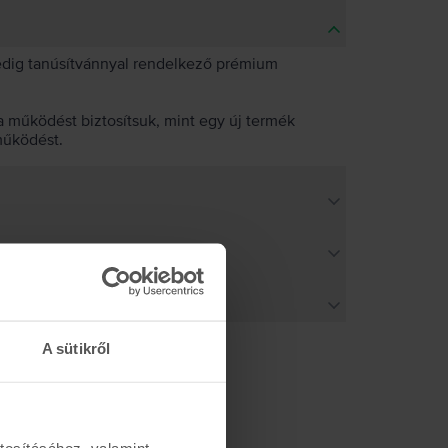
pedig tanúsítvánnyal rendelkező prémium
 működést biztosítsuk, mint egy új termék
működést.
A sütikről
tosításához, valamint