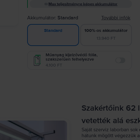
Max teljesítményre képes akkumulátor
Akkumulátor:
Standard
További infók
100%-os akkumulátor
Standard
13.940 FT
Műanyag kijelzővédő fólia,
szakszerűen felhelyezve
Enable
4.100 FT
Szakértőink 62 
vetették alá esz
Saját szerviz laborban sok 
hátunk mögött végezzük a 