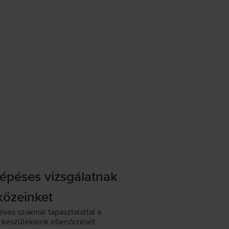
lépéses vizsgálatnak
közeinket
éves szakmai tapasztalattal a
készülékeink ellenőrzését,