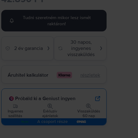
Tudni szeretném mikor lesz ismét
raktáron!
30 napos,
2 év garancia
ingyenes
❯
❯
visszaküldés
Áruhitel kalkulátor
részletek
Próbáld ki a Geniust ingyen
Ingyenes
Exkluzív
Visszaküldés
szállítás
ajánlatok
60 nap
A csoport része