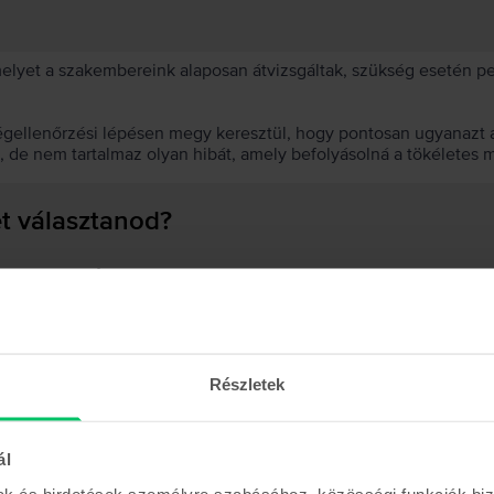
 melyet a szakembereink alaposan átvizsgáltak, szükség esetén 
égellenőrzési lépésen megy keresztül, hogy pontosan ugyanazt a
t, de nem tartalmaz olyan hibát, amely befolyásolná a tökéletes 
et választanod?
 akkumulátor?
Részletek
Hasonló termékek
ál
mak és hirdetések személyre szabásához, közösségi funkciók biz