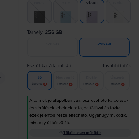
Black
Blue
White
Violet
Tárhely:
256 GB
128 GB
256 GB
Esztétikai állapot:
Jó
További infók
Nagyon jó
Kiváló
Újszerű
Jó
Értesítés
Értesítés
Értesítés
Értesítés
A termék jó állapotban van; észrevehető karcolások
és sérülések lehetnek rajta, de fóliával és tokkal
ezek jelentős része elfedhető. Ugyanúgy működik,
mint egy új készülék.
Tökéletesen működik