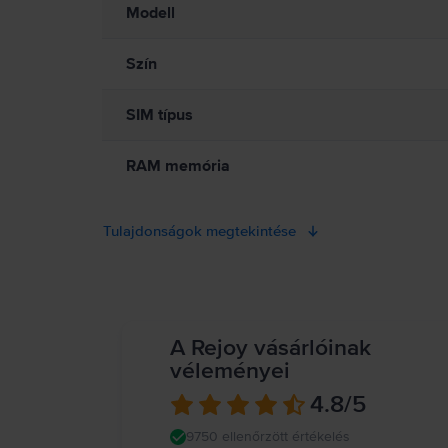
Modell
Szín
SIM típus
RAM memória
Tulajdonságok megtekintése
A Rejoy vásárlóinak
véleményei
4.8
/5
9750 ellenőrzött értékelés