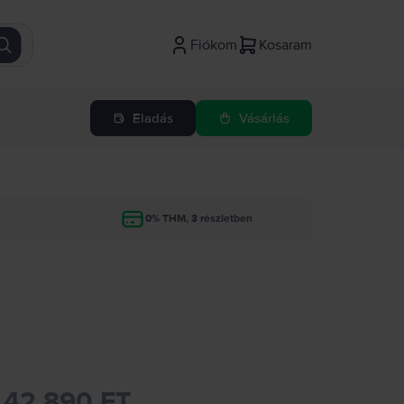
Fiókom
Kosaram
Eladás
Vásárlás
g
0% THM, 3 részletben
42.890 FT