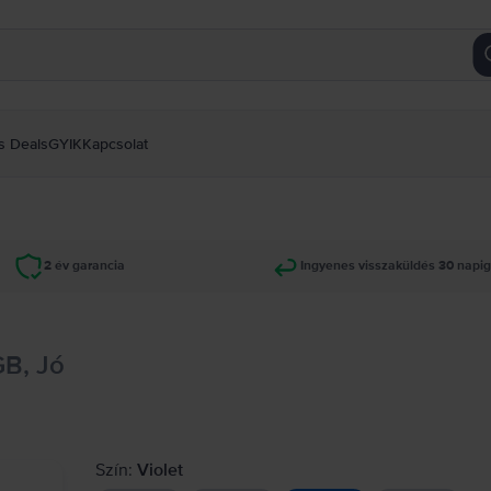
s Deals
GYIK
Kapcsolat
2 év garancia
Ingyenes visszaküldés 30 napi
GB, Jó
Szín:
Violet