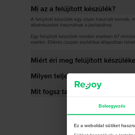
Mi az a felújított készülék?
A felújított készülék egy olyan használt termék,
alkatrészeket használnak a javításához.
Egy felújított készülék minden esetben 67 minős
esetén. Eltérés csupán esztétikai állapotban lehe
Miért éri meg felújított készülék
Milyen teljesítményre képes az
Mit fogsz találni a dobozban?
Beleegyezés
Ez a weboldal sütiket haszn
Sütiket használunk a tartal