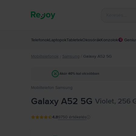
Telefonok
Laptopok
Tabletek
Okosórák
Konzolok
Geniu
Mobiltelefonok
Samsung
/
Galaxy A52 5G
/
Akár 40%-kal olcsóbban
Mobiltelefon Samsung
Galaxy A52 5G
Violet, 256 
4.8
9750
értékelés