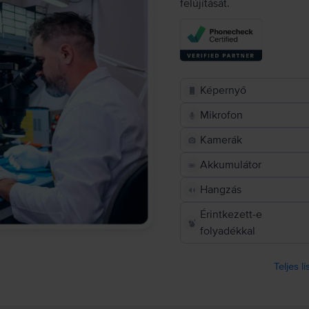
felújítását.
Képernyő
Mikrofon
Kamerák
Akkumulátor
Hangzás
Érintkezett-e
folyadékkal
Teljes l