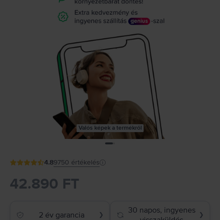
Valós képek a termékről
4.8
9750
értékelés
42.890 FT
30 napos, ingyenes
2 év garancia
❯
❯