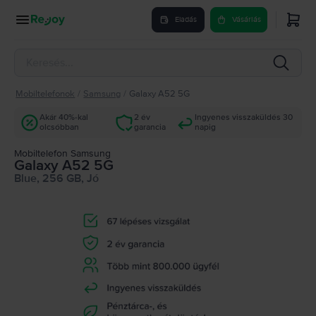
Eladás
Vásárlás
Mobiltelefonok
/
Samsung
/
Galaxy A52 5G
Akár 40%-kal
2 év
Ingyenes visszaküldés 30
olcsóbban
garancia
napig
Mobiltelefon Samsung
Galaxy A52 5G
Blue, 256 GB, Jó