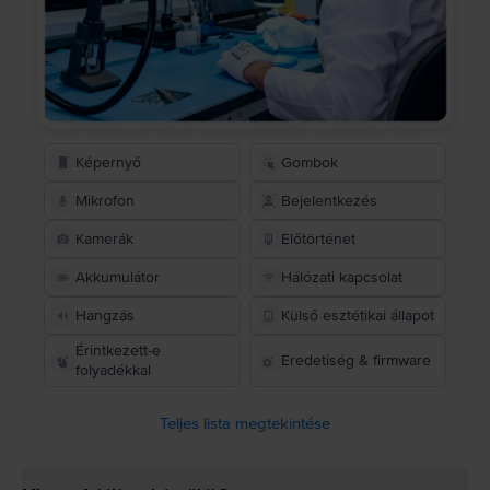
Képernyő
Gombok
Mikrofon
Bejelentkezés
Kamerák
Előtörténet
Akkumulátor
Hálózati kapcsolat
Hangzás
Külső esztétikai állapot
Érintkezett-e
Eredetiség & firmware
folyadékkal
Teljes lista megtekintése