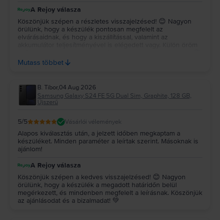
A Rejoy válasza
Köszönjük szépen a részletes visszajelzésed! 😊 Nagyon
örülünk, hogy a készülék pontosan megfelelt az
elvárásaidnak, és hogy a kiszállítással, valamint az
akkumulátor teljesítményével is elégedett vagy. Külön öröm
számunkra, hogy a csomagolás is elnyerte a tetszésedet! 📦
✨ Köszönjük a bizalmadat és az ajánlásodat, kívánunk sok
Mutass többet
örömet a készülékedhez! 💚
B. Tibor
,
04 Aug 2026
Samsung Galaxy S24 FE 5G Dual Sim, Graphite, 128 GB,
Újszerű
5
/5
Vásárlói vélemények
Alapos kiválasztás után, a jelzett időben megkaptam a
készüléket. Minden paraméter a leírtak szerint. Másoknak is
ajánlom!
A Rejoy válasza
Köszönjük szépen a kedves visszajelzésed! 😊 Nagyon
örülünk, hogy a készülék a megadott határidőn belül
megérkezett, és mindenben megfelelt a leírásnak. Köszönjük
az ajánlásodat és a bizalmadat! 💚