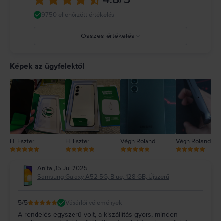
9750 ellenőrzött értékelés
Összes értékelés
5
4
Képek az ügyfelektől
3
2
1
H. Eszter
H. Eszter
Végh Roland
Végh Roland
Anita
,
15 Jul 2025
Samsung Galaxy A52 5G, Blue, 128 GB, Újszerű
5
/5
Vásárlói vélemények
A rendelés egyszerű volt, a kiszállítás gyors, minden