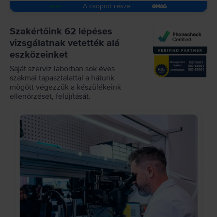
A csoport része
Szakértőink 62 lépéses
vizsgálatnak vetették alá
eszközeinket
Saját szerviz laborban sok éves
szakmai tapasztalattal a hátunk
mögött végezzük a készülékeink
ellenőrzését, felújítását.