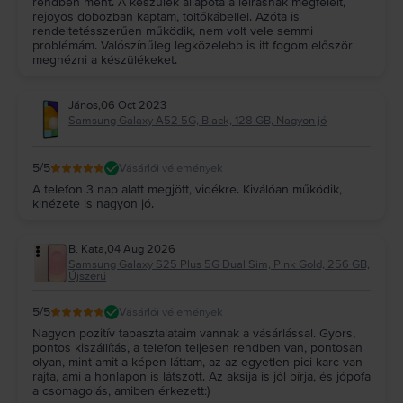
rendben ment. A készülék állapota a leírásnak megfelelt,
rejoyos dobozban kaptam, töltőkábellel. Azóta is
rendeltetésszerűen működik, nem volt vele semmi
problémám. Valószínűleg legközelebb is itt fogom először
megnézni a készülékeket.
János
,
06 Oct 2023
Samsung Galaxy A52 5G, Black, 128 GB, Nagyon jó
5
/5
Vásárlói vélemények
A telefon 3 nap alatt megjött, vidékre. Kiválóan működik,
kinézete is nagyon jó.
B. Kata
,
04 Aug 2026
Samsung Galaxy S25 Plus 5G Dual Sim, Pink Gold, 256 GB,
Újszerű
5
/5
Vásárlói vélemények
Nagyon pozitív tapasztalataim vannak a vásárlással. Gyors,
pontos kiszállítás, a telefon teljesen rendben van, pontosan
olyan, mint amit a képen láttam, az az egyetlen pici karc van
rajta, ami a honlapon is látszott. Az aksija is jól bírja, és jópofa
a csomagolás, amiben érkezett:)