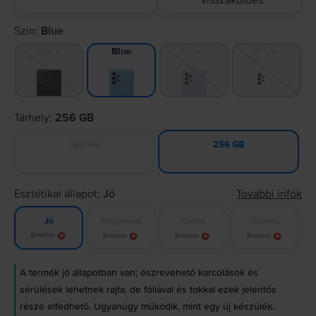
visszaküldés
Szín:
Blue
Black
Violet
White
Blue
Tárhely:
256 GB
128 GB
256 GB
Esztétikai állapot:
Jó
További infók
Nagyon jó
Kiváló
Újszerű
Jó
Értesítés
Értesítés
Értesítés
Értesítés
A termék jó állapotban van; észrevehető karcolások és
sérülések lehetnek rajta, de fóliával és tokkal ezek jelentős
része elfedhető. Ugyanúgy működik, mint egy új készülék.