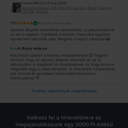
Fekete Mihály
,
04 Aug 2026
Samsung Galaxy S24 Ultra 5G Dual Sim, Black Titanium,
256 GB, Újszerű
5
/5
Vásárlói vélemények
Újszerű állapotú készüléket választottam, új akkumulátorral
és azt is kaptam. Tökéletes a telefon. Használat egyetlen
nyoma sem látszódik rajta. Megérte a rejoy-t választani😀
A Rejoy válasza
Köszönjük szépen a kedves visszajelzésed! 😊 Nagyon
örülünk, hogy az újszerű állapotú készülék és az új
akkumulátor is megfelelt az elvárásaidnak, és hogy ennyire
elégedett vagy a választásoddal. 📱 Köszönjük a bizalmadat,
sok örömet és gondtalan használatot kívánunk a
telefonodhoz! 💚
További vélemények megtekintése
Iratkozz fel a hírlevelünkre és
megajándékozunk egy 2000 Ft értékű