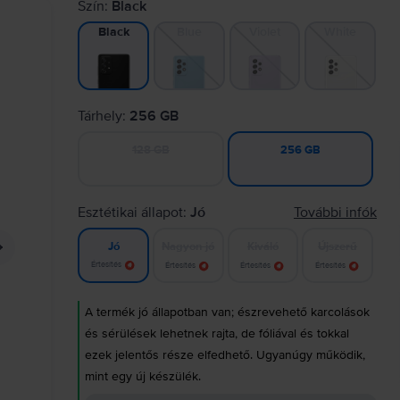
Szín:
Black
Blue
Violet
White
Black
Tárhely:
256 GB
128 GB
256 GB
Esztétikai állapot:
Jó
További infók
Nagyon jó
Kiváló
Újszerű
Jó
Értesítés
Értesítés
Értesítés
Értesítés
A termék jó állapotban van; észrevehető karcolások
és sérülések lehetnek rajta, de fóliával és tokkal
ezek jelentős része elfedhető. Ugyanúgy működik,
mint egy új készülék.