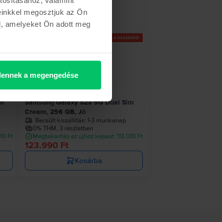
einkkel megosztjuk az Ön
l, amelyeket Ön adott meg
Az utolsó a készletről
ennek a megengedése
im
Samsung Galaxy S23 5G Dual Sim
Cream, 256 GB, Jó
Becsült kiszállítás:
1-3 munkanap
0% THM, 3 részletben
10 Ft
Megtakarítás az újhoz képest: 113.010 Ft
123.990 Ft
Kosárba