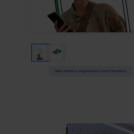
Valós képek a megvásárolni kívánt termékről.