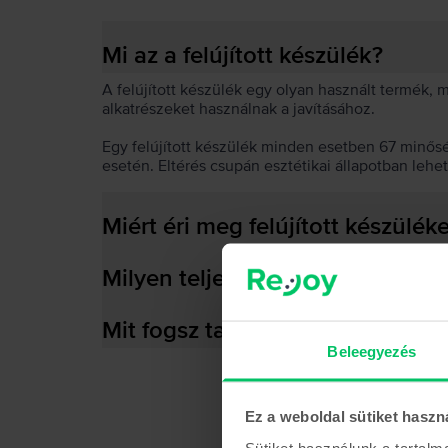
Mi az a felújított készülék?
A felújított készülék egy olyan használt termék,
alkatrészeket használnak a javításához.
Egy felújított készülék minden esetben 67 minős
esetén. Eltérés csupán esztétikai állapotban lehe
Miért éri meg felújított készülék
Milyen teljesítményre képes az
Mit fogsz találni a dobozban?
Beleegyezés
Ez a weboldal sütiket haszn
Sütiket használunk a tartal