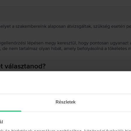
 melyet a szakembereink alaposan átvizsgáltak, szükség esetén 
égellenőrzési lépésen megy keresztül, hogy pontosan ugyanazt a
t, de nem tartalmaz olyan hibát, amely befolyásolná a tökéletes 
et választanod?
 akkumulátor?
Részletek
ál
Hasonló termékek
mak és hirdetések személyre szabásához, közösségi funkciók biz