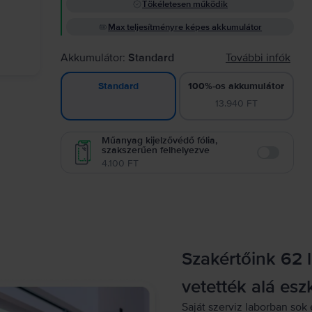
Tökéletesen működik
Max teljesítményre képes akkumulátor
Akkumulátor:
Standard
További infók
100%-os akkumulátor
Standard
13.940 FT
Műanyag kijelzővédő fólia,
szakszerűen felhelyezve
Enable
4.100 FT
Szakértőink 62 
vetették alá esz
Saját szerviz laborban sok 