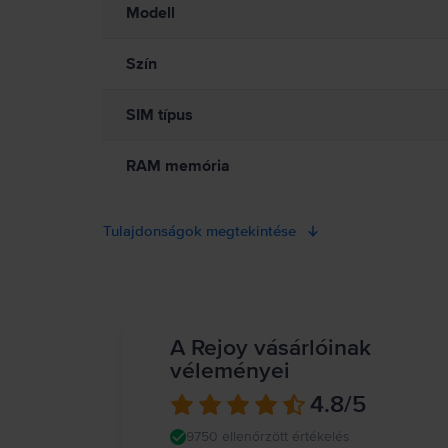
Modell
Szín
SIM típus
RAM memória
Tulajdonságok megtekintése
A Rejoy vásárlóinak
véleményei
4.8
/5
9750 ellenőrzött értékelés