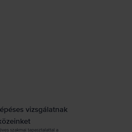
lépéses vizsgálatnak
közeinket
éves szakmai tapasztalattal a