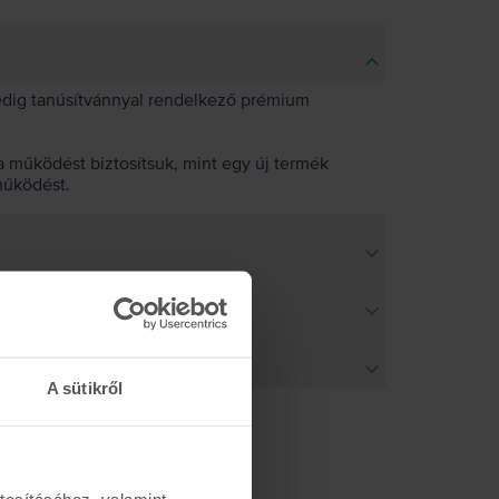
pedig tanúsítvánnyal rendelkező prémium
 működést biztosítsuk, mint egy új termék
működést.
A sütikről
tosításához, valamint