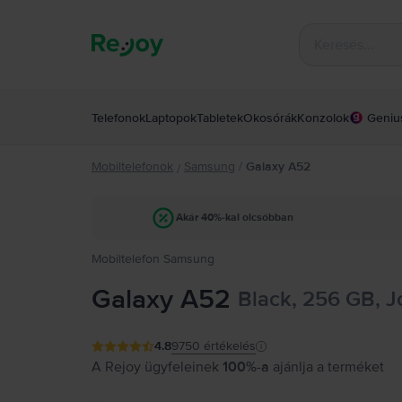
Telefonok
Laptopok
Tabletek
Okosórák
Konzolok
Geniu
Mobiltelefonok
Samsung
/
Galaxy A52
/
Akár 40%-kal olcsóbban
Mobiltelefon Samsung
Galaxy A52
Black, 256 GB, J
4.8
9750
értékelés
A Rejoy ügyfeleinek
100%-a
ajánlja a terméket