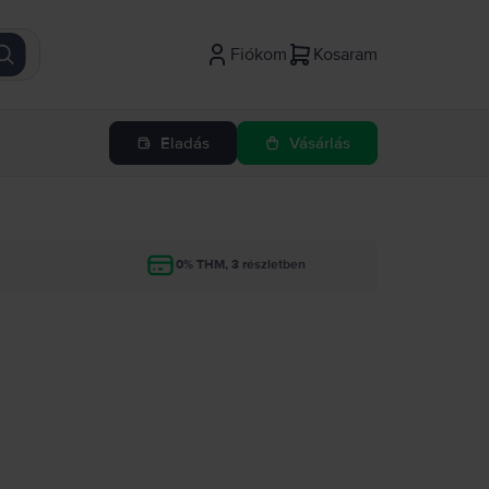
Fiókom
Kosaram
Eladás
Vásárlás
g
0% THM, 3 részletben