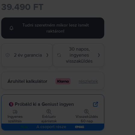
39.490 FT
Tudni szeretném mikor lesz ismét
raktáron!
30 napos,
2 év garancia
ingyenes
❯
❯
visszaküldés
Áruhitel kalkulátor
részletek
Próbáld ki a Geniust ingyen
Ingyenes
Exkluzív
Visszaküldés
szállítás
ajánlatok
60 nap
A csoport része