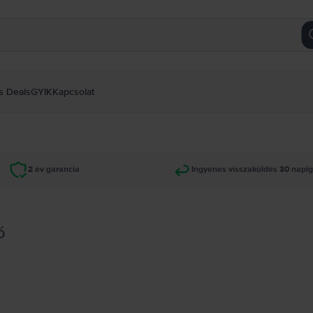
s Deals
GYIK
Kapcsolat
2 év garancia
Ingyenes visszaküldés 30 napi
ó