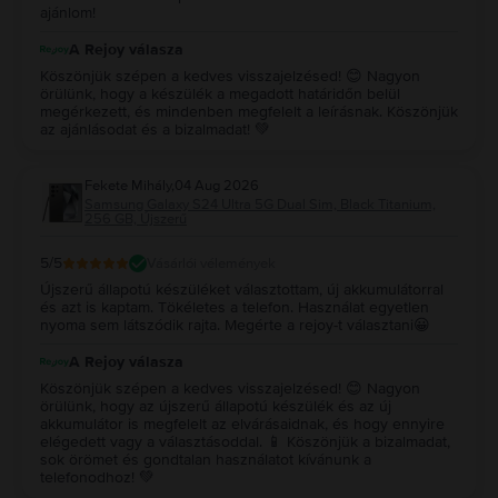
ajánlom!
A Rejoy válasza
Köszönjük szépen a kedves visszajelzésed! 😊 Nagyon
örülünk, hogy a készülék a megadott határidőn belül
megérkezett, és mindenben megfelelt a leírásnak. Köszönjük
az ajánlásodat és a bizalmadat! 💚
Fekete Mihály
,
04 Aug 2026
Samsung Galaxy S24 Ultra 5G Dual Sim, Black Titanium,
256 GB, Újszerű
5
/5
Vásárlói vélemények
Újszerű állapotú készüléket választottam, új akkumulátorral
és azt is kaptam. Tökéletes a telefon. Használat egyetlen
nyoma sem látszódik rajta. Megérte a rejoy-t választani😀
A Rejoy válasza
Köszönjük szépen a kedves visszajelzésed! 😊 Nagyon
örülünk, hogy az újszerű állapotú készülék és az új
akkumulátor is megfelelt az elvárásaidnak, és hogy ennyire
elégedett vagy a választásoddal. 📱 Köszönjük a bizalmadat,
sok örömet és gondtalan használatot kívánunk a
telefonodhoz! 💚