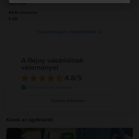
Olvasd el a kézikönyvet.
Nano-SIM
RAM memória
6 GB
Tulajdonságok megtekintése
A Rejoy vásárlóinak
véleményei
4.8
/5
9750 ellenőrzött értékelés
Összes értékelés
5
4
Képek az ügyfelektől
3
2
1