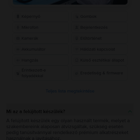
Képernyő
Gombok
Mikrofon
Bejelentkezés
Kamerák
Előtörténet
Akkumulátor
Hálózati kapcsolat
Hangzás
Külső esztétikai állapot
Érintkezett-e
Eredetiség & firmware
folyadékkal
Teljes lista megtekintése
Mi az a felújított készülék?
A felújított készülék egy olyan használt termék, melyet a
szakembereink alaposan átvizsgáltak, szükség esetén
pedig tanúsítvánnyal rendelkező prémium alkatrészeket
használnak a javításához.