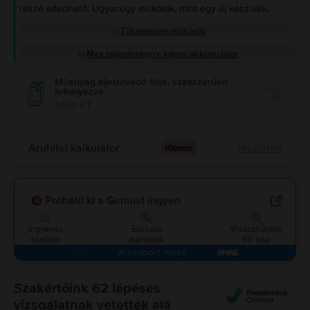
része elfedhető. Ugyanúgy működik, mint egy új készülék.
Tökéletesen működik
Max teljesítményre képes akkumulátor
Műanyag kijelzővédő fólia, szakszerűen
felhelyezve
Enable
4.100 FT
Áruhitel kalkulátor
részletek
Próbáld ki a Geniust ingyen
Ingyenes
Exkluzív
Visszaküldés
szállítás
ajánlatok
60 nap
A csoport része
Szakértőink 62 lépéses
vizsgálatnak vetették alá