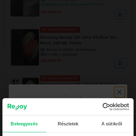
Megtakarítás az újhoz képest: 97.510 Ft
154.990 Ft
Az utolsó a készletről
Samsung Galaxy S21 Ultra 5G Dual Sim
Black, 128 GB, Kiváló
Becsült kiszállítás:
1-3 munkanap
0% THM, 3 részletben
122.990 Ft
Az utolsó a készletről
Samsung Galaxy S21 Ultra 5G Dual Sim
Silver, 256 GB, Nagyon jó
Becsült kiszállítás:
1-3 munkanap
0% THM, 3 részletben
Megtakarítás az újhoz képest: 236.810 Ft
122.990 Ft
Beleegyezés
Részletek
A sütikről