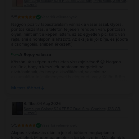
Samsung Galaxy S25 Plus 5G Dual Sim, Pink Gold, 256 GB,
Újszerű
5
/5
Vásárlói vélemények
Nagyon pozitív tapasztalataim vannak a vásárlással. Gyors,
pontos kiszállítás, a telefon teljesen rendben van, pontosan
olyan, mint amit a képen láttam, az az egyetlen pici karc van
rajta, ami a honlapon is látszott. Az aksija is jól bírja, és jópofa
a csomagolás, amiben érkezett:)
A Rejoy válasza
Köszönjük szépen a részletes visszajelzésed! 😊 Nagyon
örülünk, hogy a készülék pontosan megfelelt az
elvárásaidnak, és hogy a kiszállítással, valamint az
akkumulátor teljesítményével is elégedett vagy. Külön öröm
számunkra, hogy a csomagolás is elnyerte a tetszésedet! 📦
✨ Köszönjük a bizalmadat és az ajánlásodat, kívánunk sok
Mutass többet
örömet a készülékedhez! 💚
B. Tibor
,
04 Aug 2026
Samsung Galaxy S24 FE 5G Dual Sim, Graphite, 128 GB,
Újszerű
5
/5
Vásárlói vélemények
Alapos kiválasztás után, a jelzett időben megkaptam a
készüléket. Minden paraméter a leírtak szerint. Másoknak is