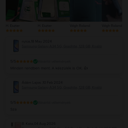
H. Eszter
H. Eszter
Végh Roland
Végh Roland
nyica
,
18 May 2024
Samsung Galaxy A34 5G, Graphite, 128 GB, Kiváló
5
/5
Vásárlói vélemények
Minden rendben ment. A készülék is OK. 👍
Ádám Lajos
,
10 Feb 2024
Samsung Galaxy A34 5G, Graphite, 128 GB, Kiváló
5
/5
Vásárlói vélemények
Sza
B. Kata
,
04 Aug 2026