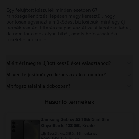
Egy felújított készülék minden esetben 67
minőségellenőrzési lépésen megy keresztül, hogy
pontosan ugyanazt a működést biztosítsuk, mint egy új
termék esetén. Eltérés csupán esztétikai állapotban lehet,
de nem tartalmaz olyan hibát, amely befolyásolná a
tökéletes működést.
Miért éri meg felújított készüléket választanod?
Milyen teljesítményre képes az akkumulátor?
Mit fogsz találni a dobozban?
Hasonló termékek
Samsung Galaxy S24 5G Dual Sim
Onyx Black, 128 GB, Kiváló
Becsült kiszállítás:
1-3 munkanap
0% THM, 3 részletben