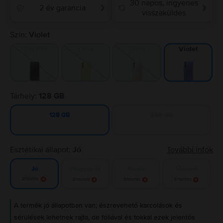
30 napos, ingyenes
2 év garancia
❯
❯
visszaküldés
Szín:
Violet
Graphite
Lime
Silver
Violet
Tárhely:
128 GB
256 GB
128 GB
Esztétikai állapot:
Jó
További infók
Nagyon jó
Kiváló
Újszerű
Jó
Értesítés
Értesítés
Értesítés
Értesítés
A termék jó állapotban van; észrevehető karcolások és
sérülések lehetnek rajta, de fóliával és tokkal ezek jelentős