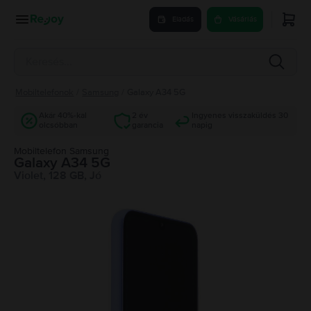
Eladás
Vásárlás
Mobiltelefonok
/
Samsung
/
Galaxy A34 5G
Akár 40%-kal
2 év
Ingyenes visszaküldés 30
olcsóbban
garancia
napig
Mobiltelefon Samsung
Galaxy A34 5G
Violet, 128 GB, Jó