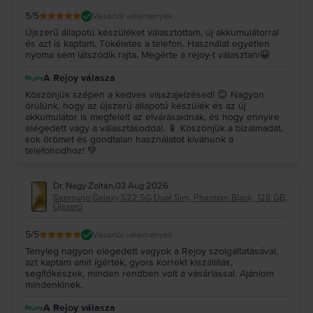
5
/5
Vásárlói vélemények
Újszerű állapotú készüléket választottam, új akkumulátorral
és azt is kaptam. Tökéletes a telefon. Használat egyetlen
nyoma sem látszódik rajta. Megérte a rejoy-t választani😀
A Rejoy válasza
Köszönjük szépen a kedves visszajelzésed! 😊 Nagyon
örülünk, hogy az újszerű állapotú készülék és az új
akkumulátor is megfelelt az elvárásaidnak, és hogy ennyire
elégedett vagy a választásoddal. 📱 Köszönjük a bizalmadat,
sok örömet és gondtalan használatot kívánunk a
telefonodhoz! 💚
Dr. Nagy Zoltán
,
03 Aug 2026
Samsung Galaxy S22 5G Dual Sim, Phantom Black, 128 GB,
Újszerű
5
/5
Vásárlói vélemények
Tényleg nagyon elégedett vagyok a Rejoy szolgáltatásával,
azt kaptam amit ígértek, gyors korrekt kiszállítás,
segítőkészek, minden rendben volt a vásárlással. Ajánlom
mindenkinek.
A Rejoy válasza