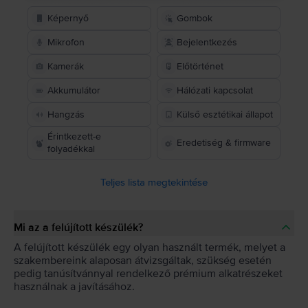
Képernyő
Gombok
Mikrofon
Bejelentkezés
Kamerák
Előtörténet
Akkumulátor
Hálózati kapcsolat
Hangzás
Külső esztétikai állapot
Érintkezett-e
Eredetiség & firmware
folyadékkal
Teljes lista megtekintése
Mi az a felújított készülék?
A felújított készülék egy olyan használt termék, melyet a
szakembereink alaposan átvizsgáltak, szükség esetén
pedig tanúsítvánnyal rendelkező prémium alkatrészeket
használnak a javításához.