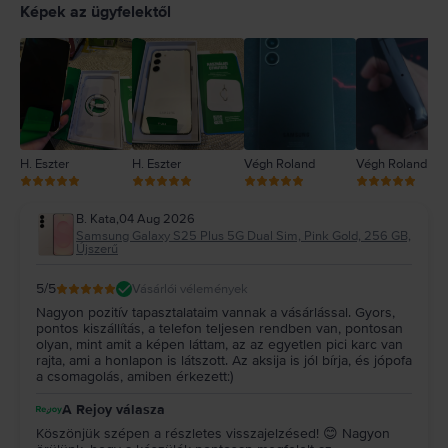
4
Képek az ügyfelektől
3
2
1
H. Eszter
H. Eszter
Végh Roland
Végh Roland
B. Kata
,
04 Aug 2026
Samsung Galaxy S25 Plus 5G Dual Sim, Pink Gold, 256 GB,
Újszerű
5
/5
Vásárlói vélemények
Nagyon pozitív tapasztalataim vannak a vásárlással. Gyors,
pontos kiszállítás, a telefon teljesen rendben van, pontosan
olyan, mint amit a képen láttam, az az egyetlen pici karc van
rajta, ami a honlapon is látszott. Az aksija is jól bírja, és jópofa
a csomagolás, amiben érkezett:)
A Rejoy válasza
Köszönjük szépen a részletes visszajelzésed! 😊 Nagyon