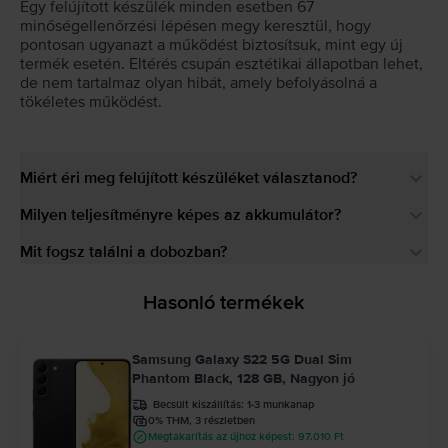
Egy felújított készülék minden esetben 67
minőségellenőrzési lépésen megy keresztül, hogy
pontosan ugyanazt a működést biztosítsuk, mint egy új
termék esetén. Eltérés csupán esztétikai állapotban lehet,
de nem tartalmaz olyan hibát, amely befolyásolná a
tökéletes működést.
Miért éri meg felújított készüléket választanod?
Milyen teljesítményre képes az akkumulátor?
Mit fogsz találni a dobozban?
Hasonló termékek
Samsung Galaxy S22 5G Dual Sim
Phantom Black, 128 GB, Nagyon jó
Becsült kiszállítás:
1-3 munkanap
0% THM, 3 részletben
Megtakarítás az újhoz képest: 97.010 Ft