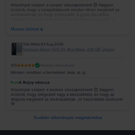
Köszönjük szépen a szuper visszajelzésed! 😊 Nagyon
örülünk, hogy a szolgáltatásunk minden téren megfelelt az
elvárásaidnak, és hogy a készülék, a gyors kiszállítás,
valamint a kommunikációnk is pozitív élményt nyújtott. ⭐
Köszönjük az ajánlásodat és a bizalmadat, reméljük, a
Mutass többet
jövőben is minket választasz! 💚
Tóth Máté
,
03 Aug 2026
Samsung Galaxy S25 5G, Blue Black, 256 GB, Újszerű
5
/5
Vásárlói vélemények
Minden rendben a termékkel. Akár az új.
A Rejoy válasza
Köszönjük szépen a kedves visszajelzésed! 😊 Nagyon
örülünk, hogy elégedett vagy a készülékkel, és hogy az
állapota megfelelt az elvárásaidnak. Jó használatot kívánunk!
💚
További vélemények megtekintése