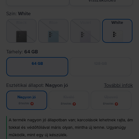
visszaküldés
Szín:
White
Black
Blue
Violet
White
Tárhely:
64 GB
128 GB
64 GB
Esztétikai állapot:
Nagyon jó
További infók
Kiváló
Újszerű
Nagyon jó
Értesítés
Értesítés
Értesítés
A termék nagyon jó állapotban van; karcolások lehetnek rajta, ám
tokkal és védőfóliával máris olyan, mintha új lenne. Ugyanúgy
működik, mint egy új készülék.