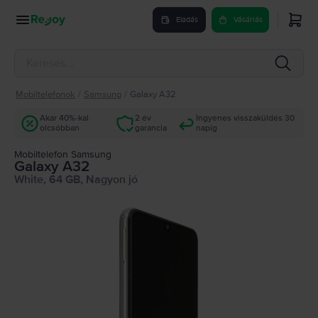
Eladás
Vásárlás
Mobiltelefonok
/
Samsung
/
Galaxy A32
Akár 40%-kal
2 év
Ingyenes visszaküldés 30
olcsóbban
garancia
napig
Mobiltelefon Samsung
Galaxy A32
White, 64 GB, Nagyon jó