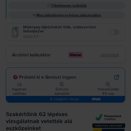
Tökéletesen működik
Max teljesítményre képes akkumulátor
Műanyag kijelzővédő fólia, szakszerűen
felhelyezve
Enable
4.100 FT
Áruhitel kalkulátor
részletek
Próbáld ki a Geniust ingyen
Ingyenes
Exkluzív
Visszaküldés
szállítás
ajánlatok
60 nap
A csoport része
Szakértőink 62 lépéses
vizsgálatnak vetették alá
eszközeinket