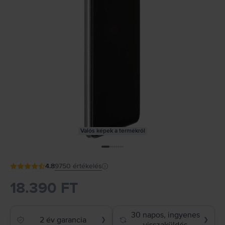
Valós képek a termékről
4.8
9750
értékelés
18.390 FT
30 napos, ingyenes
2 év garancia
❯
❯