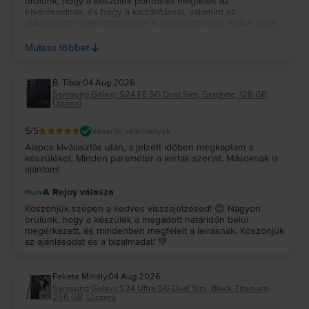
örülünk, hogy a készülék pontosan megfelelt az
elvárásaidnak, és hogy a kiszállítással, valamint az
akkumulátor teljesítményével is elégedett vagy. Külön öröm
számunkra, hogy a csomagolás is elnyerte a tetszésedet! 📦
✨ Köszönjük a bizalmadat és az ajánlásodat, kívánunk sok
Mutass többet
örömet a készülékedhez! 💚
B. Tibor
,
04 Aug 2026
Samsung Galaxy S24 FE 5G Dual Sim, Graphite, 128 GB,
Újszerű
5
/5
Vásárlói vélemények
Alapos kiválasztás után, a jelzett időben megkaptam a
készüléket. Minden paraméter a leírtak szerint. Másoknak is
ajánlom!
A Rejoy válasza
Köszönjük szépen a kedves visszajelzésed! 😊 Nagyon
örülünk, hogy a készülék a megadott határidőn belül
megérkezett, és mindenben megfelelt a leírásnak. Köszönjük
az ajánlásodat és a bizalmadat! 💚
Fekete Mihály
,
04 Aug 2026
Samsung Galaxy S24 Ultra 5G Dual Sim, Black Titanium,
256 GB, Újszerű