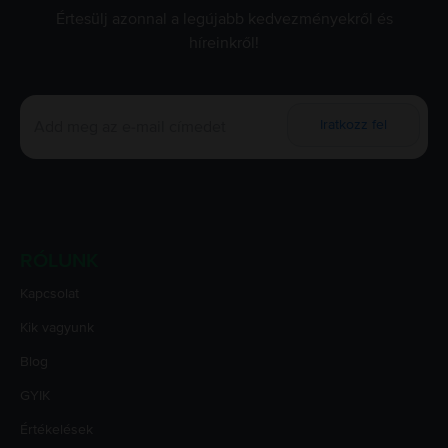
Értesülj azonnal a legújabb kedvezményekről és
híreinkről!
Iratkozz fel
RÓLUNK
Kapcsolat
Kik vagyunk
Blog
GYIK
Értékelések