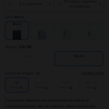
30 napos, ingyenes
2 év garancia
❯
❯
visszaküldés
Szín:
Black
Blue
Violet
White
Black
Tárhely:
128 GB
64 GB
128 GB
Esztétikai állapot:
Jó
További infók
Nagyon jó
Kiváló
Újszerű
Jó
Értesítés
Értesítés
Értesítés
Értesítés
A termék jó állapotban van; észrevehető karcolások és
sérülések lehetnek rajta, de fóliával és tokkal ezek jelentős