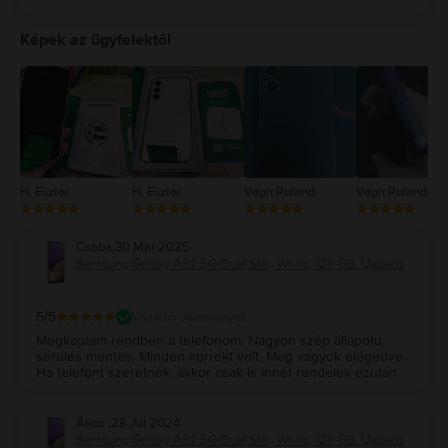
5
4
Képek az ügyfelektől
3
2
1
H. Eszter
H. Eszter
Végh Roland
Végh Roland
Csaba
,
30 Mar 2025
Samsung Galaxy A32 5G Dual Sim, White, 128 GB, Újszerű
5
/5
Vásárlói vélemények
Megkaptam rendben a telefonom. Nagyon szép állapotu,
sérülés mentes. Minden korrekt volt. Meg vagyok elégedve.
Ha telefont szeretnék, akkor csak is innét rendelek ezután.
Ákos
,
28 Jul 2024
Samsung Galaxy A32 5G Dual Sim, White, 128 GB, Újszerű