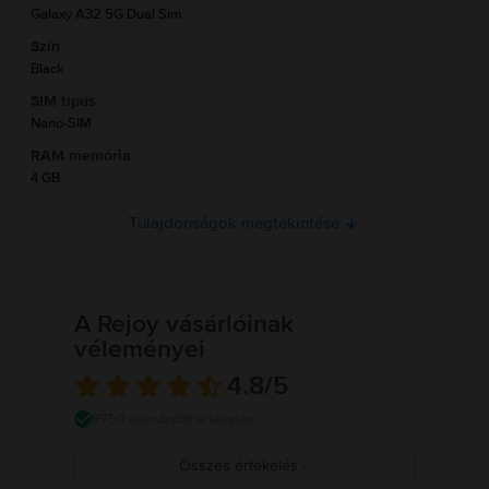
Galaxy A32 5G Dual Sim
Szín
Termékbiztonsági információk
Black
Információk a termékre vonatkozó biztonsági figyelmeztetésekről.
SIM típus
Olvasd el a kézikönyvet.
Nano-SIM
RAM memória
4 GB
Tulajdonságok megtekintése
A Rejoy vásárlóinak
véleményei
4.8
/5
9750 ellenőrzött értékelés
Összes értékelés