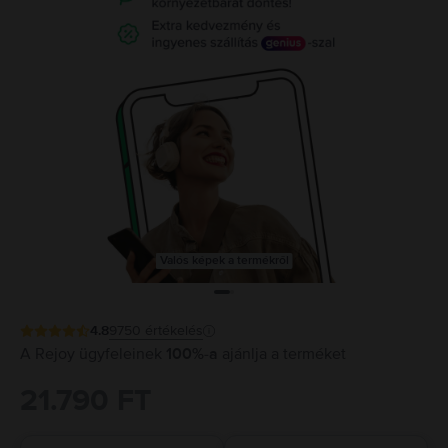
Valós képek a termékről
4.8
9750
értékelés
A Rejoy ügyfeleinek
100%-a
ajánlja a terméket
21.790 FT