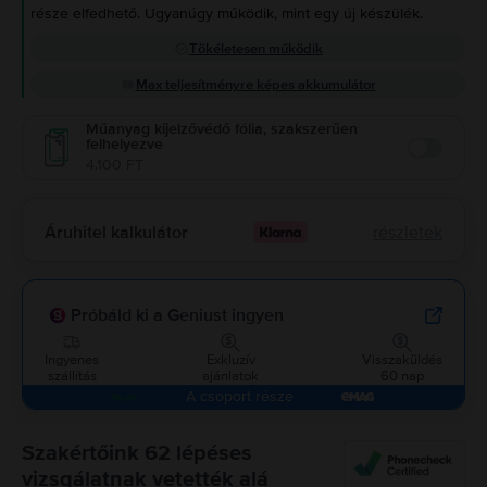
része elfedhető. Ugyanúgy működik, mint egy új készülék.
Tökéletesen működik
Max teljesítményre képes akkumulátor
Műanyag kijelzővédő fólia, szakszerűen
felhelyezve
Enable
4.100 FT
Áruhitel kalkulátor
részletek
Próbáld ki a Geniust ingyen
Ingyenes
Exkluzív
Visszaküldés
szállítás
ajánlatok
60 nap
A csoport része
Szakértőink 62 lépéses
vizsgálatnak vetették alá