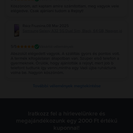
Köszönöm, azt kaptam amire számítottam, meg vagyok vele
elégedve. Csak ajánlani tudom a Rejoyt!
Rácz Fruzsina
,
08 Mar 2025
Samsung Galaxy A32 5G Dual Sim, Black, 64 GB, Nagyon jó
5
/5
Vásárlói vélemények
Abszolút elégedett vagyok. A szállítás gyors és pontos volt.
A termék kifogástalan állapotban van. Szuper első telefon a
gyermeknek. Örülök, hogy ajánlották a rejoyt, mert job b
telefont tudtunk így venni,mintha egy Vadi újba ruháztunk
volna be. Nagyon köszönöm.
További vélemények megtekintése
Iratkozz fel a hírlevelünkre és
megajándékozunk egy 2000 Ft értékű
kuponnal!