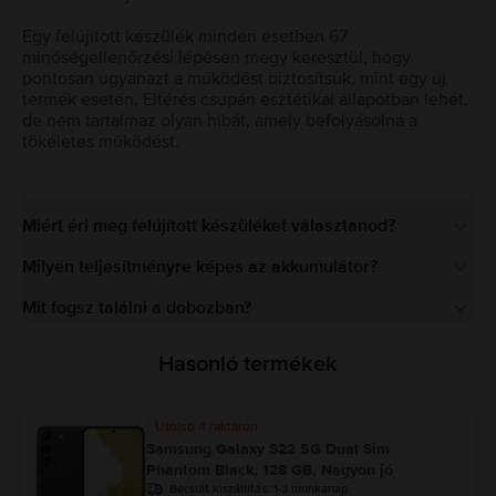
Egy felújított készülék minden esetben 67
minőségellenőrzési lépésen megy keresztül, hogy
pontosan ugyanazt a működést biztosítsuk, mint egy új
termék esetén. Eltérés csupán esztétikai állapotban lehet,
de nem tartalmaz olyan hibát, amely befolyásolná a
tökéletes működést.
Miért éri meg felújított készüléket választanod?
Milyen teljesítményre képes az akkumulátor?
Mit fogsz találni a dobozban?
Hasonló termékek
Utolsó 4 raktáron
Samsung Galaxy S22 5G Dual Sim
Phantom Black, 128 GB, Nagyon jó
Becsült kiszállítás:
1-3 munkanap