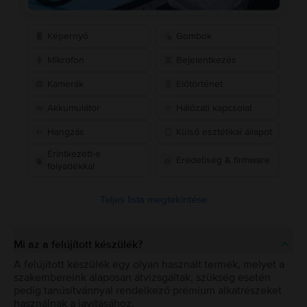
Képernyő
Gombok
Mikrofon
Bejelentkezés
Kamerák
Előtörténet
Akkumulátor
Hálózati kapcsolat
Hangzás
Külső esztétikai állapot
Érintkezett-e
Eredetiség & firmware
folyadékkal
Teljes lista megtekintése
Mi az a felújított készülék?
A felújított készülék egy olyan használt termék, melyet a
szakembereink alaposan átvizsgáltak, szükség esetén
pedig tanúsítvánnyal rendelkező prémium alkatrészeket
használnak a javításához.