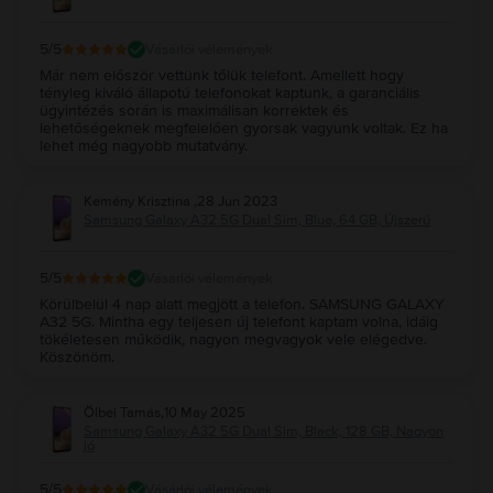
5
/5
Vásárlói vélemények
Már nem először vettünk tőlük telefont. Amellett hogy
tényleg kiváló állapotú telefonokat kaptunk, a garanciális
ügyintézés során is maximálisan korrektek és
lehetőségeknek megfelelően gyorsak vagyunk voltak. Ez ha
lehet még nagyobb mutatvány.
Kemény Krisztina
,
28 Jun 2023
Samsung Galaxy A32 5G Dual Sim, Blue, 64 GB, Újszerű
5
/5
Vásárlói vélemények
Körülbelül 4 nap alatt megjött a telefon. SAMSUNG GALAXY
A32 5G. Mintha egy teljesen új telefont kaptam volna, idáig
tökéletesen működik, nagyon megvagyok vele elégedve.
Köszönöm.
Ölbei Tamás
,
10 May 2025
Samsung Galaxy A32 5G Dual Sim, Black, 128 GB, Nagyon
jó
5
/5
Vásárlói vélemények