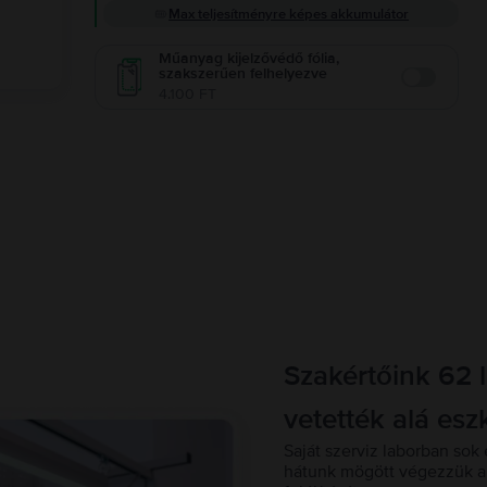
Max teljesítményre képes akkumulátor
Műanyag kijelzővédő fólia,
szakszerűen felhelyezve
Enable
4.100 FT
Szakértőink 62 
vetették alá esz
Saját szerviz laborban sok 
hátunk mögött végezzük a 