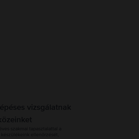
lépéses vizsgálatnak
közeinket
éves szakmai tapasztalattal a
készülékeink ellenőrzését,