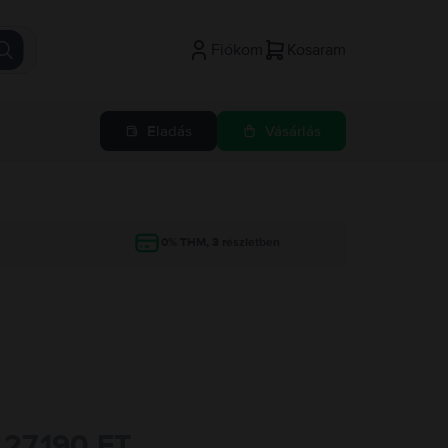
Fiókom
Kosaram
Eladás
Vásárlás
g
0% THM, 3 részletben
27.190 FT