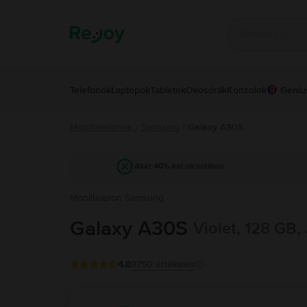
Telefonok
Laptopok
Tabletek
Okosórák
Konzolok
Geniu
Mobiltelefonok
Samsung
/
Galaxy A30S
/
Akár 40%-kal olcsóbban
Mobiltelefon Samsung
Galaxy A30S
Violet, 128 GB,
4.8
9750
értékelés