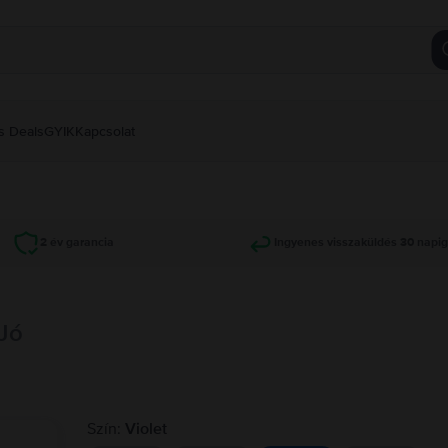
s Deals
GYIK
Kapcsolat
2 év garancia
Ingyenes visszaküldés 30 napi
 Jó
Szín:
Violet