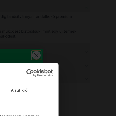
pedig tanúsítvánnyal rendelkező prémium
 működést biztosítsuk, mint egy új termék
működést.
A sütikről
tosításához, valamint