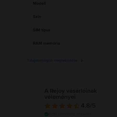
Modell
Szín
SIM típus
RAM memória
Tulajdonságok megtekintése
A Rejoy vásárlóinak
véleményei
4.8
/5
9750 ellenőrzött értékelés