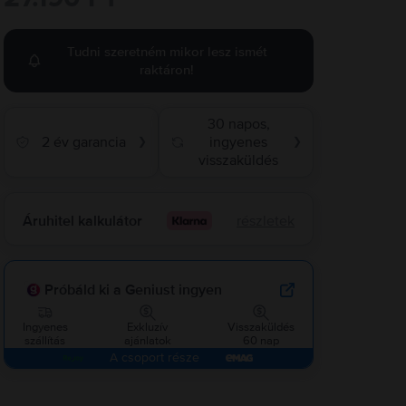
Tudni szeretném mikor lesz ismét
raktáron!
30 napos,
2 év garancia
ingyenes
❯
❯
visszaküldés
Áruhitel kalkulátor
részletek
Próbáld ki a Geniust ingyen
Ingyenes
Exkluzív
Visszaküldés
szállítás
ajánlatok
60 nap
A csoport része