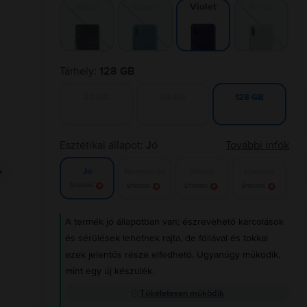
Black
Green
White
Violet
Tárhely:
128 GB
32 GB
64 GB
128 GB
Esztétikai állapot:
Jó
További infók
Nagyon jó
Kiváló
Újszerű
Jó
Értesítés
Értesítés
Értesítés
Értesítés
A termék jó állapotban van; észrevehető karcolások
és sérülések lehetnek rajta, de fóliával és tokkal
ezek jelentős része elfedhető. Ugyanúgy működik,
mint egy új készülék.
Tökéletesen működik