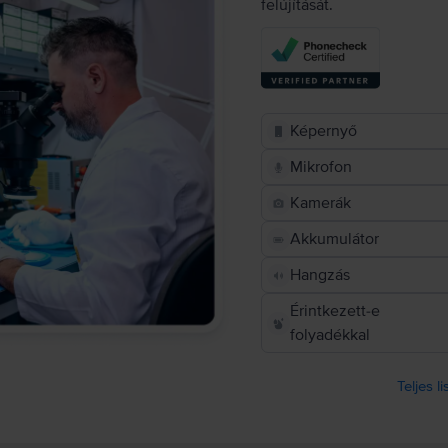
felújítását.
Képernyő
Mikrofon
Kamerák
Akkumulátor
Hangzás
Érintkezett-e
folyadékkal
Teljes l