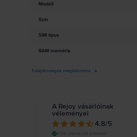
Modell
Szín
SIM típus
RAM memória
Tulajdonságok megtekintése
A Rejoy vásárlóinak
véleményei
4.8
/5
9750 ellenőrzött értékelés