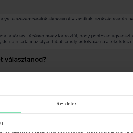
 melyet a szakembereink alaposan átvizsgáltak, szükség esetén 
égellenőrzési lépésen megy keresztül, hogy pontosan ugyanazt a
t, de nem tartalmaz olyan hibát, amely befolyásolná a tökéletes 
et választanod?
 akkumulátor?
Részletek
Hasonló termékek
ál
mak és hirdetések személyre szabásához, közösségi funkciók biz