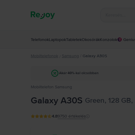
Telefonok
Laptopok
Tabletek
Okosórák
Konzolok
Geniu
Mobiltelefonok
Samsung
/
Galaxy A30S
/
Akár 40%-kal olcsóbban
Mobiltelefon Samsung
Galaxy A30S
Green, 128 GB,
4.8
9750
értékelés