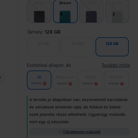
Black
Violet
White
Green
Tárhely:
128 GB
32 GB
64 GB
128 GB
Esztétikai állapot:
Jó
További infók
Nagyon jó
Kiváló
Újszerű
Jó
Értesítés
Értesítés
Értesítés
Értesítés
A termék jó állapotban van; észrevehető karcolások
és sérülések lehetnek rajta, de fóliával és tokkal
ezek jelentős része elfedhető. Ugyanúgy működik,
mint egy új készülék.
Tökéletesen működik