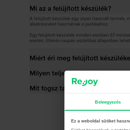
Mi az a felújított készülék?
A felújított készülék egy olyan használt termék,
alkatrészeket használnak a javításához.
Egy felújított készülék minden esetben 67 minős
esetén. Eltérés csupán esztétikai állapotban lehe
Miért éri meg felújított készülék
Milyen teljesítményre képes az
Mit fogsz találni a dobozban?
Beleegyezés
Ez a weboldal sütiket haszn
Sütiket használunk a tartal