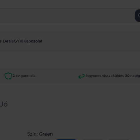
s Deals
GYIK
Kapcsolat
2 év garancia
Ingyenes visszaküldés 30 napi
 Jó
Szín:
Green