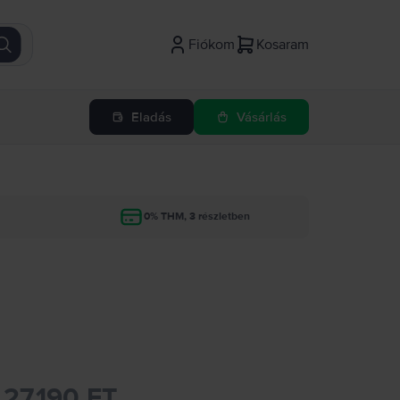
Fiókom
Kosaram
Eladás
Vásárlás
g
0% THM, 3 részletben
27.190 FT