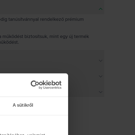
pedig tanúsítvánnyal rendelkező prémium
 működést biztosítsuk, mint egy új termék
működést.
A sütikről
tosításához, valamint