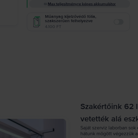
Max teljesítményre képes akkumulátor
Műanyag kijelzővédő fólia,
szakszerűen felhelyezve
Enable
4.100 FT
Szakértőink 62 
vetették alá esz
Saját szerviz laborban sok 
hátunk mögött végezzük a 