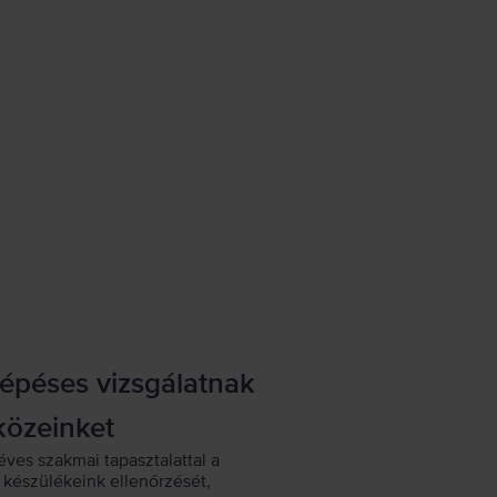
lépéses vizsgálatnak
közeinket
éves szakmai tapasztalattal a
készülékeink ellenőrzését,