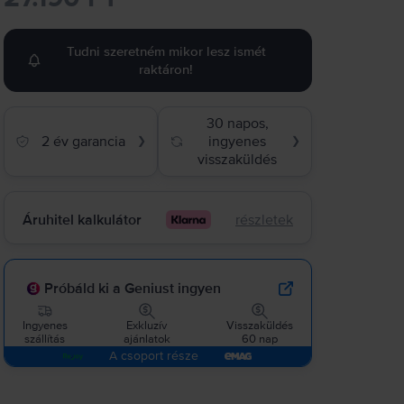
Tudni szeretném mikor lesz ismét
raktáron!
30 napos,
2 év garancia
ingyenes
❯
❯
visszaküldés
Áruhitel kalkulátor
részletek
Próbáld ki a Geniust ingyen
Ingyenes
Exkluzív
Visszaküldés
szállítás
ajánlatok
60 nap
A csoport része