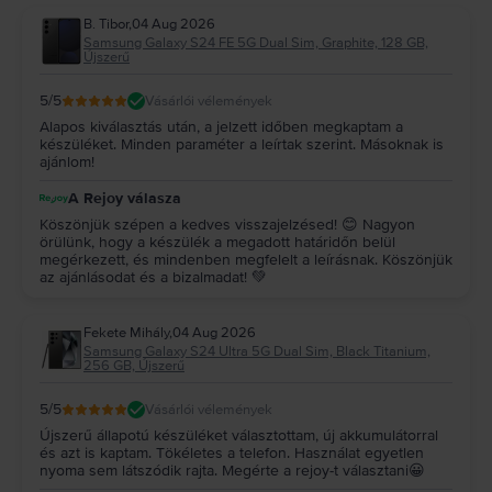
B. Tibor
,
04 Aug 2026
Samsung Galaxy S24 FE 5G Dual Sim, Graphite, 128 GB,
Újszerű
5
/5
Vásárlói vélemények
Alapos kiválasztás után, a jelzett időben megkaptam a
készüléket. Minden paraméter a leírtak szerint. Másoknak is
ajánlom!
A Rejoy válasza
Köszönjük szépen a kedves visszajelzésed! 😊 Nagyon
örülünk, hogy a készülék a megadott határidőn belül
megérkezett, és mindenben megfelelt a leírásnak. Köszönjük
az ajánlásodat és a bizalmadat! 💚
Fekete Mihály
,
04 Aug 2026
Samsung Galaxy S24 Ultra 5G Dual Sim, Black Titanium,
256 GB, Újszerű
5
/5
Vásárlói vélemények
Újszerű állapotú készüléket választottam, új akkumulátorral
és azt is kaptam. Tökéletes a telefon. Használat egyetlen
nyoma sem látszódik rajta. Megérte a rejoy-t választani😀