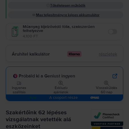
Tökéletesen működik
Max teljesítményre képes akkumulátor
Műanyag kijelzővédő fólia, szakszerűen
felhelyezve
Enable
4.100 FT
Áruhitel kalkulátor
részletek
Próbáld ki a Geniust ingyen
Ingyenes
Exkluzív
Visszaküldés
szállítás
ajánlatok
60 nap
A csoport része
Szakértőink 62 lépéses
vizsgálatnak vetették alá
eszközeinket