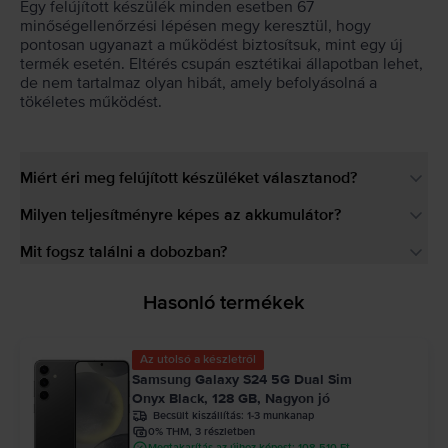
Egy felújított készülék minden esetben 67
minőségellenőrzési lépésen megy keresztül, hogy
pontosan ugyanazt a működést biztosítsuk, mint egy új
termék esetén. Eltérés csupán esztétikai állapotban lehet,
de nem tartalmaz olyan hibát, amely befolyásolná a
tökéletes működést.
Miért éri meg felújított készüléket választanod?
Milyen teljesítményre képes az akkumulátor?
Mit fogsz találni a dobozban?
Hasonló termékek
Az utolsó a készletről
Samsung Galaxy S24 5G Dual Sim
Onyx Black, 128 GB, Nagyon jó
Becsült kiszállítás:
1-3 munkanap
0% THM, 3 részletben
Megtakarítás az újhoz képest: 108.510 Ft