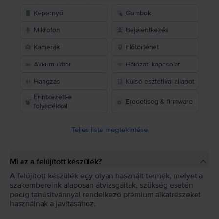
Képernyő
Gombok
Mikrofon
Bejelentkezés
Kamerák
Előtörténet
Akkumulátor
Hálózati kapcsolat
Hangzás
Külső esztétikai állapot
Érintkezett-e
Eredetiség & firmware
folyadékkal
Teljes lista megtekintése
Mi az a felújított készülék?
A felújított készülék egy olyan használt termék, melyet a
szakembereink alaposan átvizsgáltak, szükség esetén
pedig tanúsítvánnyal rendelkező prémium alkatrészeket
használnak a javításához.