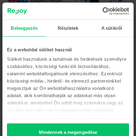
Leírás
Beleegyezés
Részletek
A sütikről
Mobiltelefon Samsung Galaxy A23, White, 64 GB, Nagyon jó
Mutass többet
Ez a weboldal sütiket használ
Termékmegfelelőségi információk
Sütiket használunk a tartalmak és hirdetések személyre
szabásához, közösségi funkciók biztosításához,
Termékbiztonsági információk
Adatok
valamint weboldalforgalmunk elemzéséhez. Ezenkívül
Márka
közösségi média-, hirdető- és elemező partnereinkkel
Gyártói információk
Samsung
megosztjuk az Ön weboldalhasználatra vonatkozó
adatait, akik kombinálhatják az adatokat más olyan
Modell
A felelős személy elérhetőségei
Galaxy A23
adatokkal, amelyeket Ön adott meg számukra vagy az
Ön által használt más szolgáltatásokból gyűjtöttek.
Szín
Termékbiztonsági információk
White
Információk a termékre vonatkozó biztonsági figyelmeztetésekről.
SIM típus
Olvasd el a kézikönyvet.
Mindennek a megengedése
Nano SIM