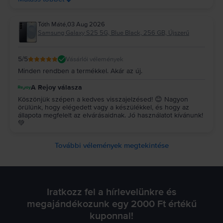
Tóth Máté
,
03 Aug 2026
Samsung Galaxy S25 5G, Blue Black, 256 GB, Újszerű
5
/5
Vásárlói vélemények
Minden rendben a termékkel. Akár az új.
A Rejoy válasza
Köszönjük szépen a kedves visszajelzésed! 😊 Nagyon
örülünk, hogy elégedett vagy a készülékkel, és hogy az
állapota megfelelt az elvárásaidnak. Jó használatot kívánunk!
💚
További vélemények megtekintése
Iratkozz fel a hírlevelünkre és
megajándékozunk egy 2000 Ft értékű
kuponnal!