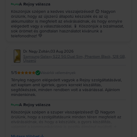
A Rejoy válasza
Köszönjük szépen a kedves visszajelzésed! 😊 Nagyon
örülünk, hogy az újszerű állapotú készülék és az új
akkumulátor is megfelelt az elvárásaidnak, és hogy ennyire
elégedett vagy a választásoddal. 📱 Köszönjük a bizalmadat,
sok örömet és gondtalan használatot kívánunk a
telefonodhoz! 💚
Dr. Nagy Zoltán
,
03 Aug 2026
Samsung Galaxy S22 5G Dual Sim, Phantom Black, 128 GB,
Újszerű
5
/5
Vásárlói vélemények
Tényleg nagyon elégedett vagyok a Rejoy szolgáltatásával,
azt kaptam amit ígértek, gyors korrekt kiszállítás,
segítőkészek, minden rendben volt a vásárlással. Ajánlom
mindenkinek.
A Rejoy válasza
Köszönjük szépen a szuper visszajelzésed! 😊 Nagyon
örülünk, hogy a szolgáltatásunk minden téren megfelelt az
elvárásaidnak, és hogy a készülék, a gyors kiszállítás,
valamint a kommunikációnk is pozitív élményt nyújtott. ⭐
Köszönjük az ajánlásodat és a bizalmadat, reméljük, a
Mutass többet
jövőben is minket választasz! 💚