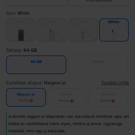
visszaküldés
Szín:
White
Black
Blue
Peach
White
Tárhely:
64 GB
128 GB
64 GB
Esztétikai állapot:
Nagyon jó
További infók
Kiváló
Újszerű
Nagyon jó
Értesítés
Értesítés
Értesítés
A termék nagyon jó állapotban van; karcolások lehetnek rajta, ám
tokkal és védőfóliával máris olyan, mintha új lenne. Ugyanúgy
működik, mint egy új készülék.