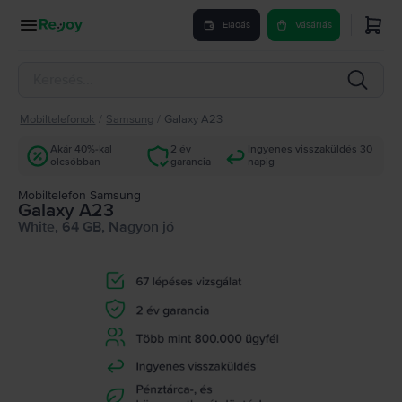
Eladás
Vásárlás
Mobiltelefonok
/
Samsung
/
Galaxy A23
Akár 40%-kal
2 év
Ingyenes visszaküldés 30
olcsóbban
garancia
napig
Mobiltelefon Samsung
Galaxy A23
White, 64 GB, Nagyon jó