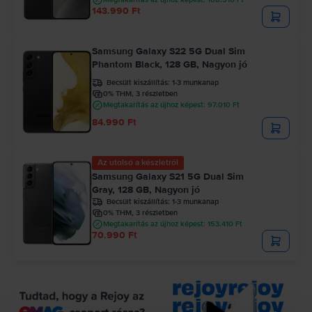
143.990 Ft
Samsung Galaxy S22 5G Dual Sim
Phantom Black, 128 GB, Nagyon jó
Becsült kiszállítás:
1-3 munkanap
0% THM, 3 részletben
Megtakarítás az újhoz képest: 97.010 Ft
84.990 Ft
Az utolsó a készletről
Samsung Galaxy S21 5G Dual Sim
Gray, 128 GB, Nagyon jó
Becsült kiszállítás:
1-3 munkanap
0% THM, 3 részletben
Megtakarítás az újhoz képest: 153.410 Ft
70.990 Ft