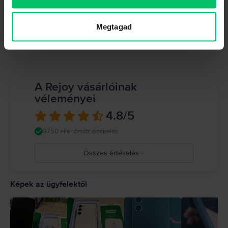
RAM memória
4 GB
Megtagad
Tulajdonságok megtekintése
A Rejoy vásárlóinak
véleményei
4.8
/5
9750 ellenőrzött értékelés
Összes értékelés
5
4
Képek az ügyfelektől
3
2
1