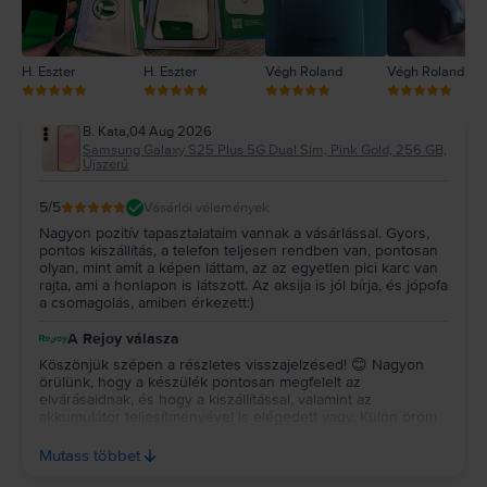
H. Eszter
H. Eszter
Végh Roland
Végh Roland
B. Kata
,
04 Aug 2026
Samsung Galaxy S25 Plus 5G Dual Sim, Pink Gold, 256 GB,
Újszerű
5
/5
Vásárlói vélemények
Nagyon pozitív tapasztalataim vannak a vásárlással. Gyors,
pontos kiszállítás, a telefon teljesen rendben van, pontosan
olyan, mint amit a képen láttam, az az egyetlen pici karc van
rajta, ami a honlapon is látszott. Az aksija is jól bírja, és jópofa
a csomagolás, amiben érkezett:)
A Rejoy válasza
Köszönjük szépen a részletes visszajelzésed! 😊 Nagyon
örülünk, hogy a készülék pontosan megfelelt az
elvárásaidnak, és hogy a kiszállítással, valamint az
akkumulátor teljesítményével is elégedett vagy. Külön öröm
számunkra, hogy a csomagolás is elnyerte a tetszésedet! 📦
✨ Köszönjük a bizalmadat és az ajánlásodat, kívánunk sok
Mutass többet
örömet a készülékedhez! 💚