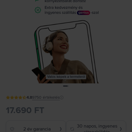
Valós képek a termékről
4.8
9750
értékelés
17.690 FT
30 napos, ingyenes
2 év garancia
❯
❯