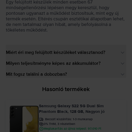
Egy felújított készülék minden esetben 67
minőségellenőrzési lépésen megy keresztül, hogy
pontosan ugyanazt a működést biztosítsuk, mint egy új
termék esetén. Eltérés csupán esztétikai állapotban lehet,
de nem tartalmaz olyan hibát, amely befolyásolná a
tökéletes működést.
Miért éri meg felújított készüléket választanod?
Milyen teljesítményre képes az akkumulátor?
Mit fogsz találni a dobozban?
Hasonló termékek
Samsung Galaxy S22 5G Dual Sim
Phantom Black, 128 GB, Nagyon jó
Becsült kiszállítás:
1-3 munkanap
0% THM, 3 részletben
Megtakarítás az újhoz képest: 97.010 Ft