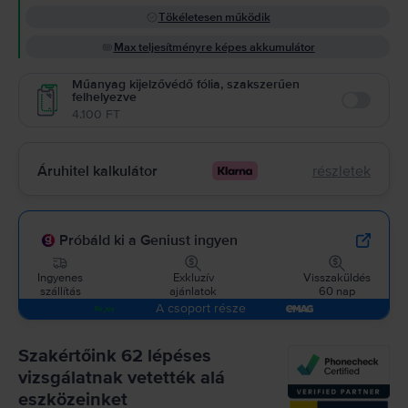
Tökéletesen működik
Max teljesítményre képes akkumulátor
Műanyag kijelzővédő fólia, szakszerűen
felhelyezve
Enable
4.100 FT
Áruhitel kalkulátor
részletek
Próbáld ki a Geniust ingyen
Ingyenes
Exkluzív
Visszaküldés
szállítás
ajánlatok
60 nap
A csoport része
Szakértőink 62 lépéses
vizsgálatnak vetették alá
eszközeinket