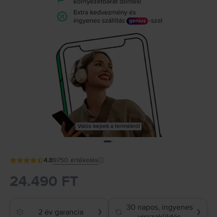
Valós képek a termékről
4.8
9750
értékelés
24.490 FT
30 napos, ingyenes
2 év garancia
❯
❯