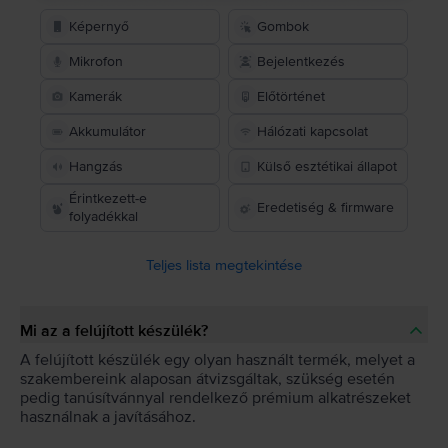
Képernyő
Gombok
Mikrofon
Bejelentkezés
Kamerák
Előtörténet
Akkumulátor
Hálózati kapcsolat
Hangzás
Külső esztétikai állapot
Érintkezett-e
Eredetiség & firmware
folyadékkal
Teljes lista megtekintése
Mi az a felújított készülék?
A felújított készülék egy olyan használt termék, melyet a
szakembereink alaposan átvizsgáltak, szükség esetén
pedig tanúsítvánnyal rendelkező prémium alkatrészeket
használnak a javításához.