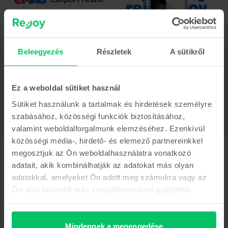
Leírás
Mobiltelefon Samsung Galaxy A15 Dual Sim, Brave Black, 128 GB,
Beleegyezés
Részletek
A sütikről
Újszerű
Mutass többet
Ez a weboldal sütiket használ
Termékmegfelelőségi információk
Sütiket használunk a tartalmak és hirdetések személyre
szabásához, közösségi funkciók biztosításához,
Termékbiztonsági információk
Adatok
valamint weboldalforgalmunk elemzéséhez. Ezenkívül
közösségi média-, hirdető- és elemező partnereinkkel
Márka
Gyártói információk
megosztjuk az Ön weboldalhasználatra vonatkozó
Samsung
adatait, akik kombinálhatják az adatokat más olyan
Modell
A felelős személy elérhetőségei
adatokkal, amelyeket Ön adott meg számukra vagy az
Galaxy A15 Dual Sim
Ön által használt más szolgáltatásokból gyűjtöttek.
Szín
Termékbiztonsági információk
Brave Black
Információk a termékre vonatkozó biztonsági figyelmeztetésekről.
SIM típus
Mindennek a megengedése
Olvasd el a kézikönyvet.