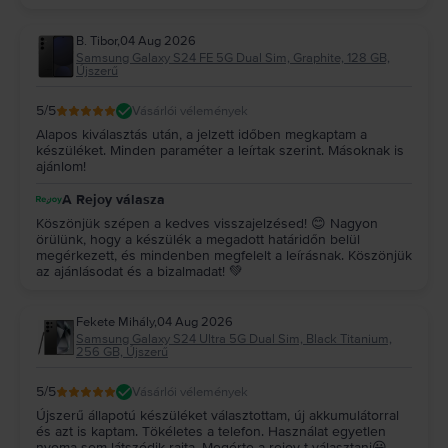
örömet a készülékedhez! 💚
B. Tibor
,
04 Aug 2026
Samsung Galaxy S24 FE 5G Dual Sim, Graphite, 128 GB,
Újszerű
5
/5
Vásárlói vélemények
Alapos kiválasztás után, a jelzett időben megkaptam a
készüléket. Minden paraméter a leírtak szerint. Másoknak is
ajánlom!
A Rejoy válasza
Köszönjük szépen a kedves visszajelzésed! 😊 Nagyon
örülünk, hogy a készülék a megadott határidőn belül
megérkezett, és mindenben megfelelt a leírásnak. Köszönjük
az ajánlásodat és a bizalmadat! 💚
Fekete Mihály
,
04 Aug 2026
Samsung Galaxy S24 Ultra 5G Dual Sim, Black Titanium,
256 GB, Újszerű
5
/5
Vásárlói vélemények
Újszerű állapotú készüléket választottam, új akkumulátorral
és azt is kaptam. Tökéletes a telefon. Használat egyetlen
nyoma sem látszódik rajta. Megérte a rejoy-t választani😀