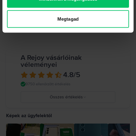
Dual SIM ( Nano-SIM + Nano-SIM)
RAM memória
4 GB
Megtagad
Tulajdonságok megtekintése
A Rejoy vásárlóinak
véleményei
4.8
/5
9750 ellenőrzött értékelés
Összes értékelés
5
4
Képek az ügyfelektől
3
2
1