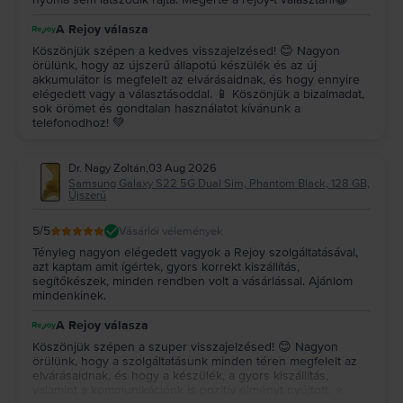
A Rejoy válasza
Köszönjük szépen a kedves visszajelzésed! 😊 Nagyon
örülünk, hogy az újszerű állapotú készülék és az új
akkumulátor is megfelelt az elvárásaidnak, és hogy ennyire
elégedett vagy a választásoddal. 📱 Köszönjük a bizalmadat,
sok örömet és gondtalan használatot kívánunk a
telefonodhoz! 💚
Dr. Nagy Zoltán
,
03 Aug 2026
Samsung Galaxy S22 5G Dual Sim, Phantom Black, 128 GB,
Újszerű
5
/5
Vásárlói vélemények
Tényleg nagyon elégedett vagyok a Rejoy szolgáltatásával,
azt kaptam amit ígértek, gyors korrekt kiszállítás,
segítőkészek, minden rendben volt a vásárlással. Ajánlom
mindenkinek.
A Rejoy válasza
Köszönjük szépen a szuper visszajelzésed! 😊 Nagyon
örülünk, hogy a szolgáltatásunk minden téren megfelelt az
elvárásaidnak, és hogy a készülék, a gyors kiszállítás,
valamint a kommunikációnk is pozitív élményt nyújtott. ⭐