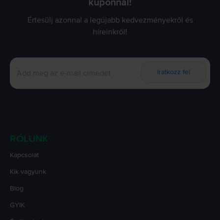
kuponnal!
Értesülj azonnal a legújabb kedvezményekről és
híreinkről!
Iratkozz fel
RÓLUNK
Kapcsolat
Kik vagyunk
Blog
GYIK