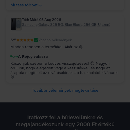
Köszönjük az ajánlásodat és a bizalmadat, reméljük, a
Mutass többet
jövőben is minket választasz! 💚
Tóth Máté
,
03 Aug 2026
Samsung Galaxy S25 5G, Blue Black, 256 GB, Újszerű
5
/5
Vásárlói vélemények
Minden rendben a termékkel. Akár az új.
A Rejoy válasza
Köszönjük szépen a kedves visszajelzésed! 😊 Nagyon
örülünk, hogy elégedett vagy a készülékkel, és hogy az
állapota megfelelt az elvárásaidnak. Jó használatot kívánunk!
💚
További vélemények megtekintése
Iratkozz fel a hírlevelünkre és
megajándékozunk egy 2000 Ft értékű