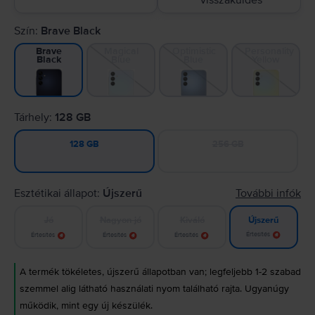
visszaküldés
Szín:
Brave Black
Magical
Optimistic
Personality
Brave
Blue
Blue
Yellow
Black
Tárhely:
128 GB
256 GB
128 GB
Esztétikai állapot:
Újszerű
További infók
Jó
Nagyon jó
Kiváló
Újszerű
Értesítés
Értesítés
Értesítés
Értesítés
A termék tökéletes, újszerű állapotban van; legfeljebb 1-2 szabad
szemmel alig látható használati nyom található rajta. Ugyanúgy
működik, mint egy új készülék.