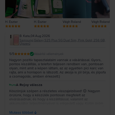
H. Eszter
H. Eszter
Végh Roland
Végh Roland
B. Kata
,
04 Aug 2026
Samsung Galaxy S25 Plus 5G Dual Sim, Pink Gold, 256 GB,
Újszerű
5
/5
Vásárlói vélemények
Nagyon pozitív tapasztalataim vannak a vásárlással. Gyors,
pontos kiszállítás, a telefon teljesen rendben van, pontosan
olyan, mint amit a képen láttam, az az egyetlen pici karc van
rajta, ami a honlapon is látszott. Az aksija is jól bírja, és jópofa
a csomagolás, amiben érkezett:)
A Rejoy válasza
Köszönjük szépen a részletes visszajelzésed! 😊 Nagyon
örülünk, hogy a készülék pontosan megfelelt az
elvárásaidnak, és hogy a kiszállítással, valamint az
akkumulátor teljesítményével is elégedett vagy. Külön öröm
számunkra, hogy a csomagolás is elnyerte a tetszésedet! 📦
✨ Köszönjük a bizalmadat és az ajánlásodat, kívánunk sok
Mutass többet