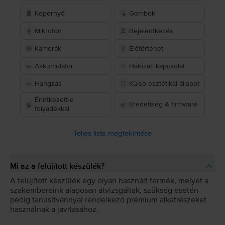
Képernyő
Gombok
Mikrofon
Bejelentkezés
Kamerák
Előtörténet
Akkumulátor
Hálózati kapcsolat
Hangzás
Külső esztétikai állapot
Érintkezett-e
Eredetiség & firmware
folyadékkal
Teljes lista megtekintése
Mi az a felújított készülék?
A felújított készülék egy olyan használt termék, melyet a
szakembereink alaposan átvizsgáltak, szükség esetén
pedig tanúsítvánnyal rendelkező prémium alkatrészeket
használnak a javításához.