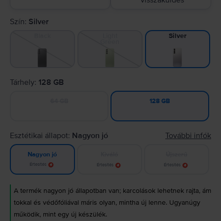
visszaküldés
Szín:
Silver
Black
Light
Silver
Green
Tárhely:
128 GB
64 GB
128 GB
Esztétikai állapot:
Nagyon jó
További infók
Kiváló
Újszerű
Nagyon jó
Értesítés
Értesítés
Értesítés
A termék nagyon jó állapotban van; karcolások lehetnek rajta, ám
tokkal és védőfóliával máris olyan, mintha új lenne. Ugyanúgy
működik, mint egy új készülék.