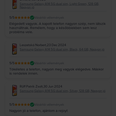
Samsung Galaxy A14 5G dual sim, Light Green, 128 GB,
Nagyon jó
5
/5
Vásárlói vélemények
Elégedett vagyok. A kapott telefon nagyon szép, nem látszik
használtnak. Remélem, hogy a későbbiekben sem lesz
probléma vele.
Leszetskó Norbert
,
23 Dec 2024
Samsung Galaxy A14 5G dual sim, Black, 64 GB, Nagyon jó
5
/5
Vásárlói vélemények
Tökéletes a telefon, nagyon meg vagyok elégedve. Máskor
is rendelek innen.
Rüff Patrik Zsolt
,
30 Jun 2024
Samsung Galaxy A14 5G dual sim, Silver, 128 GB, Nagyon jó
5
/5
Vásárlói vélemények
Nagyon jó a telefon, ajánlom a rejoyt