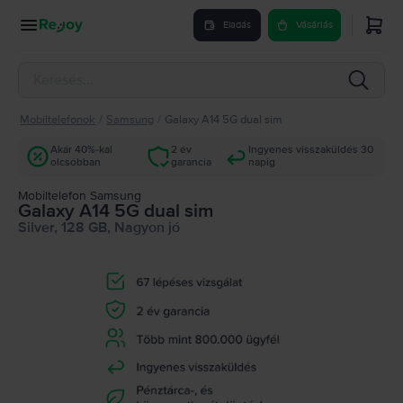
Eladás
Vásárlás
Mobiltelefonok
/
Samsung
/
Galaxy A14 5G dual sim
Akár 40%-kal
2 év
Ingyenes visszaküldés 30
olcsóbban
garancia
napig
Mobiltelefon Samsung
Galaxy A14 5G dual sim
Silver, 128 GB, Nagyon jó