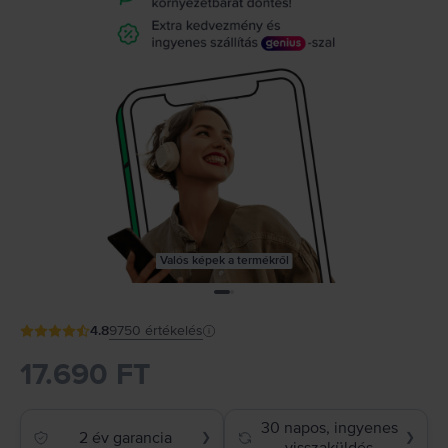
Valós képek a termékről
4.8
9750
értékelés
17.690 FT
30 napos, ingyenes
2 év garancia
❯
❯