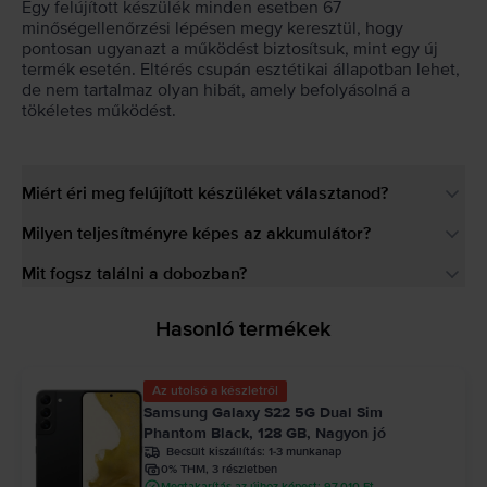
Egy felújított készülék minden esetben 67
minőségellenőrzési lépésen megy keresztül, hogy
pontosan ugyanazt a működést biztosítsuk, mint egy új
termék esetén. Eltérés csupán esztétikai állapotban lehet,
de nem tartalmaz olyan hibát, amely befolyásolná a
tökéletes működést.
Miért éri meg felújított készüléket választanod?
Milyen teljesítményre képes az akkumulátor?
Mit fogsz találni a dobozban?
Hasonló termékek
Az utolsó a készletről
Samsung Galaxy S22 5G Dual Sim
Phantom Black, 128 GB, Nagyon jó
Becsült kiszállítás:
1-3 munkanap
0% THM, 3 részletben
Megtakarítás az újhoz képest: 97.010 Ft