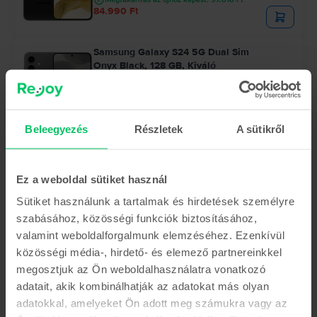
84.990 Ft
Samsung Galaxy S24 5G Dual Sim
Onyx Black, 128 GB, Kiváló
Becsült kiszállítás:
1-3 munkanap
0% THM, 3 részletben
Megtakarítás az újhoz képest: 97.510 Ft
154.990 Ft
Beleegyezés
Részletek
A sütikről
Korlátozott készlet
Ez a weboldal sütiket használ
Samsung Galaxy S22 5G Dual Sim
Bora Purple, 128 GB, Nagyon jó
Sütiket használunk a tartalmak és hirdetések személyre
Becsült kiszállítás:
1-3 munkanap
0% THM, 3 részletben
szabásához, közösségi funkciók biztosításához,
Megtakarítás az újhoz képest: 97.010 Ft
valamint weboldalforgalmunk elemzéséhez. Ezenkívül
84.990 Ft
közösségi média-, hirdető- és elemező partnereinkkel
megosztjuk az Ön weboldalhasználatra vonatkozó
adatait, akik kombinálhatják az adatokat más olyan
adatokkal, amelyeket Ön adott meg számukra vagy az