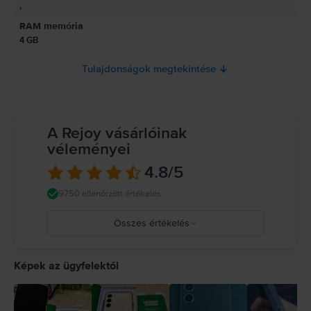
,
RAM memória
4 GB
Tulajdonságok megtekintése
A Rejoy vásárlóinak
véleményei
4.8
/5
9750 ellenőrzött értékelés
Összes értékelés
5
4
Képek az ügyfelektől
3
2
1