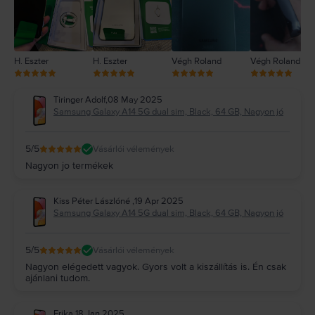
H. Eszter
H. Eszter
Végh Roland
Végh Roland
Tiringer Adolf
,
08 May 2025
Samsung Galaxy A14 5G dual sim, Black, 64 GB, Nagyon jó
5
/5
Vásárlói vélemények
Nagyon jo termékek
Kiss Péter Lászlóné
,
19 Apr 2025
Samsung Galaxy A14 5G dual sim, Black, 64 GB, Nagyon jó
5
/5
Vásárlói vélemények
Nagyon elégedett vagyok. Gyors volt a kiszállítás is. Én csak
ajánlani tudom.
Erika
,
18 Jan 2025