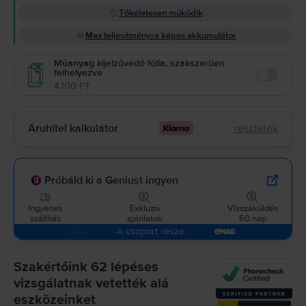
Tökéletesen működik
Max teljesítményre képes akkumulátor
Műanyag kijelzővédő fólia, szakszerűen
felhelyezve
Enable
4.100 FT
Áruhitel kalkulátor
részletek
Próbáld ki a Geniust ingyen
Ingyenes
Exkluzív
Visszaküldés
szállítás
ajánlatok
60 nap
A csoport része
Szakértőink 62 lépéses
vizsgálatnak vetették alá
eszközeinket