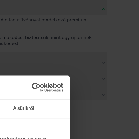
pedig tanúsítvánnyal rendelkező prémium
 működést biztosítsuk, mint egy új termék
működést.
A sütikről
tosításához, valamint