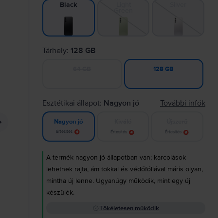
Light
Silver
Black
Green
Tárhely:
128 GB
64 GB
128 GB
Esztétikai állapot:
Nagyon jó
További infók
Kiváló
Újszerű
Nagyon jó
Értesítés
Értesítés
Értesítés
A termék nagyon jó állapotban van; karcolások
lehetnek rajta, ám tokkal és védőfóliával máris olyan,
mintha új lenne. Ugyanúgy működik, mint egy új
készülék.
Tökéletesen működik