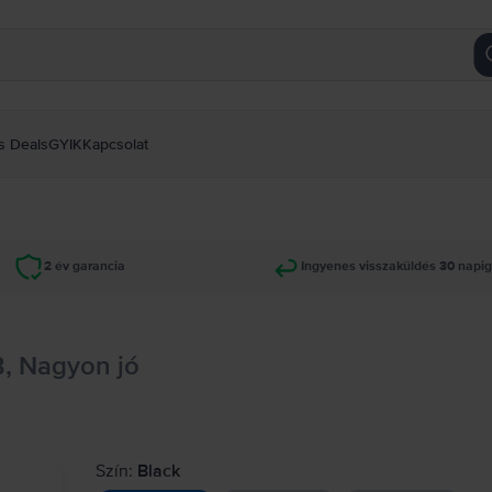
s Deals
GYIK
Kapcsolat
2 év garancia
Ingyenes visszaküldés 30 napi
B, Nagyon jó
Szín:
Black