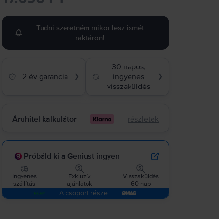
Tudni szeretném mikor lesz ismét
raktáron!
30 napos,
2 év garancia
ingyenes
❯
❯
visszaküldés
Áruhitel kalkulátor
részletek
Próbáld ki a Geniust ingyen
Ingyenes
Exkluzív
Visszaküldés
szállítás
ajánlatok
60 nap
A csoport része