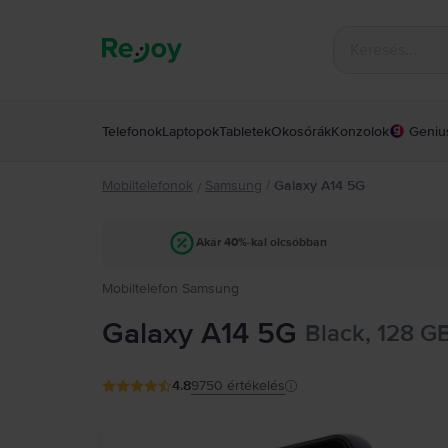
Telefonok
Laptopok
Tabletek
Okosórák
Konzolok
Geniu
Mobiltelefonok
Samsung
/
Galaxy A14 5G
/
Akár 40%-kal olcsóbban
Mobiltelefon Samsung
Galaxy A14 5G
Black, 128 G
4.8
9750
értékelés