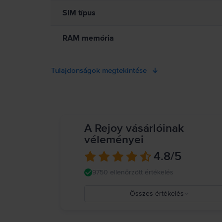
SIM típus
RAM memória
Tulajdonságok megtekintése
A Rejoy vásárlóinak
véleményei
4.8
/5
9750 ellenőrzött értékelés
Összes értékelés
5
4