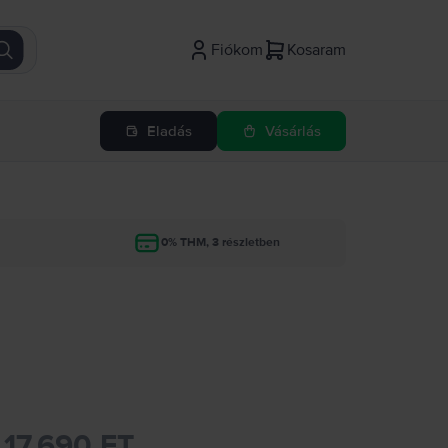
Fiókom
Kosaram
Eladás
Vásárlás
g
0% THM, 3 részletben
17.690 FT