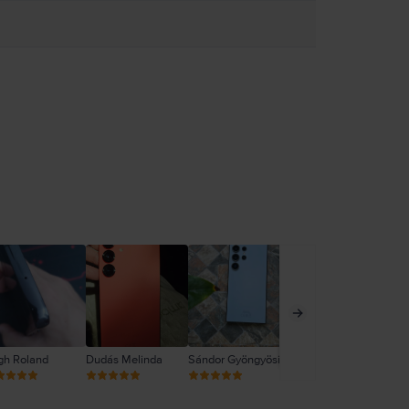
gh Roland
Dudás Melinda
Sándor Gyöngyösi
Szabolcs
Sz