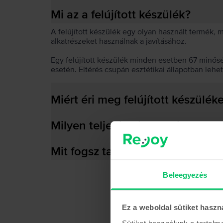
Mi az a felújított készülék?
A felújított készülék egy olyan használt termék,
alkatrészeket használnak a javításához.
Egy felújított készülék minden esetben 67 minős
esetén. Eltérés csupán esztétikai állapotban lehe
Miért éri meg felújított készülék
Milyen teljesítményre képes az
Mit fogsz találni a dobozban?
Beleegyezés
Ez a weboldal sütiket haszn
Sütiket használunk a tartal