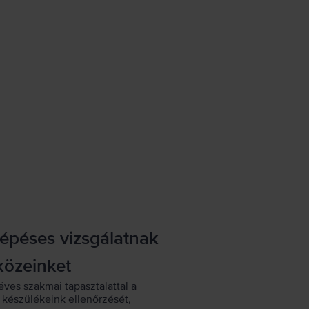
lépéses vizsgálatnak
közeinket
éves szakmai tapasztalattal a
készülékeink ellenőrzését,