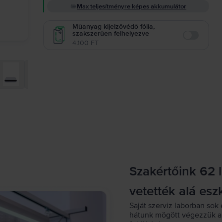
Max teljesítményre képes akkumulátor
Műanyag kijelzővédő fólia,
szakszerűen felhelyezve
Enable
4.100 FT
Szakértőink 62 
vetették alá esz
Saját szerviz laborban sok 
hátunk mögött végezzük a 