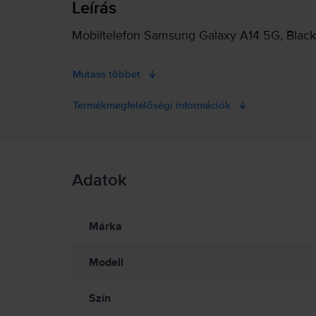
Leírás
Mobiltelefon Samsung Galaxy A14 5G, Black
Mutass többet
Termékmegfelelőségi információk
Termékbiztonsági információk
Adatok
Termékbiztonsági információk
Információk a termékre vonatkozó biztonsági figyelmeztetés
Olvasd el a kézikönyvet.
Márka
Modell
Szín