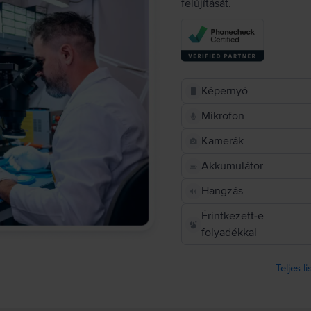
felújítását.
Képernyő
Mikrofon
Kamerák
Akkumulátor
Hangzás
Érintkezett-e
folyadékkal
Teljes l