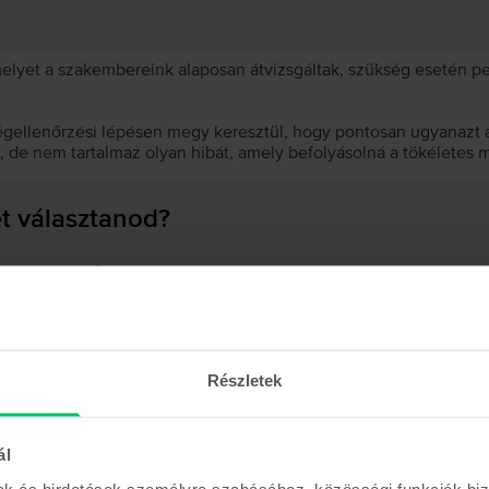
 melyet a szakembereink alaposan átvizsgáltak, szükség esetén 
égellenőrzési lépésen megy keresztül, hogy pontosan ugyanazt a
t, de nem tartalmaz olyan hibát, amely befolyásolná a tökéletes 
et választanod?
 akkumulátor?
Részletek
Hasonló termékek
ál
mak és hirdetések személyre szabásához, közösségi funkciók biz