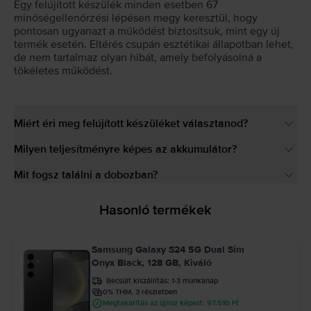
Egy felújított készülék minden esetben 67
minőségellenőrzési lépésen megy keresztül, hogy
pontosan ugyanazt a működést biztosítsuk, mint egy új
termék esetén. Eltérés csupán esztétikai állapotban lehet,
de nem tartalmaz olyan hibát, amely befolyásolná a
tökéletes működést.
Miért éri meg felújított készüléket választanod?
Milyen teljesítményre képes az akkumulátor?
Mit fogsz találni a dobozban?
Hasonló termékek
Samsung Galaxy S24 5G Dual Sim
Onyx Black, 128 GB, Kiváló
Becsült kiszállítás:
1-3 munkanap
0% THM, 3 részletben
Megtakarítás az újhoz képest: 97.510 Ft