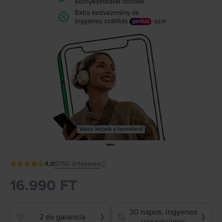
Valós képek a termékről
4.8
9750
értékelés
16.990 FT
30 napos, ingyenes
2 év garancia
❯
❯