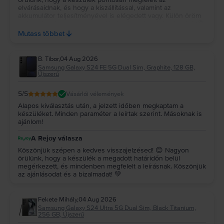
elvárásaidnak, és hogy a kiszállítással, valamint az
akkumulátor teljesítményével is elégedett vagy. Külön öröm
számunkra, hogy a csomagolás is elnyerte a tetszésedet! 📦
✨ Köszönjük a bizalmadat és az ajánlásodat, kívánunk sok
Mutass többet
örömet a készülékedhez! 💚
B. Tibor
,
04 Aug 2026
Samsung Galaxy S24 FE 5G Dual Sim, Graphite, 128 GB,
Újszerű
5
/5
Vásárlói vélemények
Alapos kiválasztás után, a jelzett időben megkaptam a
készüléket. Minden paraméter a leírtak szerint. Másoknak is
ajánlom!
A Rejoy válasza
Köszönjük szépen a kedves visszajelzésed! 😊 Nagyon
örülünk, hogy a készülék a megadott határidőn belül
megérkezett, és mindenben megfelelt a leírásnak. Köszönjük
az ajánlásodat és a bizalmadat! 💚
Fekete Mihály
,
04 Aug 2026
Samsung Galaxy S24 Ultra 5G Dual Sim, Black Titanium,
256 GB, Újszerű