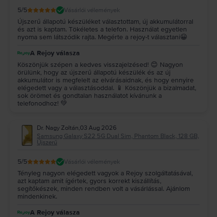
5
/5
Vásárlói vélemények
Újszerű állapotú készüléket választottam, új akkumulátorral
és azt is kaptam. Tökéletes a telefon. Használat egyetlen
nyoma sem látszódik rajta. Megérte a rejoy-t választani😀
A Rejoy válasza
Köszönjük szépen a kedves visszajelzésed! 😊 Nagyon
örülünk, hogy az újszerű állapotú készülék és az új
akkumulátor is megfelelt az elvárásaidnak, és hogy ennyire
elégedett vagy a választásoddal. 📱 Köszönjük a bizalmadat,
sok örömet és gondtalan használatot kívánunk a
telefonodhoz! 💚
Dr. Nagy Zoltán
,
03 Aug 2026
Samsung Galaxy S22 5G Dual Sim, Phantom Black, 128 GB,
Újszerű
5
/5
Vásárlói vélemények
Tényleg nagyon elégedett vagyok a Rejoy szolgáltatásával,
azt kaptam amit ígértek, gyors korrekt kiszállítás,
segítőkészek, minden rendben volt a vásárlással. Ajánlom
mindenkinek.
A Rejoy válasza