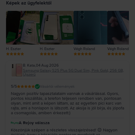
4
Képek az ügyfelektől
3
2
1
H. Eszter
H. Eszter
Végh Roland
Végh Roland
B. Kata
,
04 Aug 2026
Samsung Galaxy S25 Plus 5G Dual Sim, Pink Gold, 256 GB,
Újszerű
5
/5
Vásárlói vélemények
Nagyon pozitív tapasztalataim vannak a vásárlással. Gyors,
pontos kiszállítás, a telefon teljesen rendben van, pontosan
olyan, mint amit a képen láttam, az az egyetlen pici karc van
rajta, ami a honlapon is látszott. Az aksija is jól bírja, és jópofa
a csomagolás, amiben érkezett:)
A Rejoy válasza
Köszönjük szépen a részletes visszajelzésed! 😊 Nagyon
örülünk, hogy a készülék pontosan megfelelt az