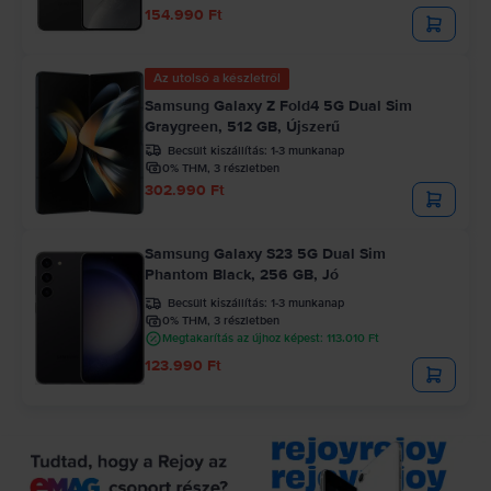
154.990 Ft
Az utolsó a készletről
Samsung Galaxy Z Fold4 5G Dual Sim
Graygreen, 512 GB, Újszerű
Becsült kiszállítás:
1-3 munkanap
0% THM, 3 részletben
302.990 Ft
Samsung Galaxy S23 5G Dual Sim
Phantom Black, 256 GB, Jó
Becsült kiszállítás:
1-3 munkanap
0% THM, 3 részletben
Megtakarítás az újhoz képest: 113.010 Ft
123.990 Ft