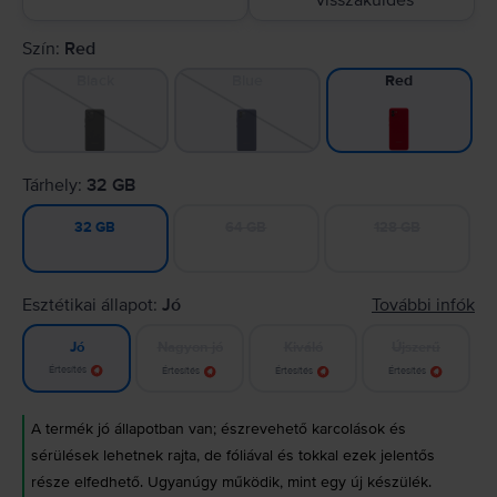
visszaküldés
Szín:
Red
Black
Blue
Red
Tárhely:
32 GB
64 GB
128 GB
32 GB
Esztétikai állapot:
Jó
További infók
Nagyon jó
Kiváló
Újszerű
Jó
Értesítés
Értesítés
Értesítés
Értesítés
A termék jó állapotban van; észrevehető karcolások és
sérülések lehetnek rajta, de fóliával és tokkal ezek jelentős
része elfedhető. Ugyanúgy működik, mint egy új készülék.