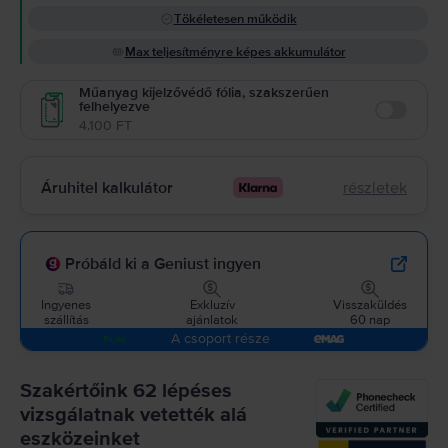
Tökéletesen működik
Max teljesítményre képes akkumulátor
Műanyag kijelzővédő fólia, szakszerűen
felhelyezve
Enable
4.100 FT
Áruhitel kalkulátor
részletek
Próbáld ki a Geniust ingyen
Ingyenes
Exkluzív
Visszaküldés
szállítás
ajánlatok
60 nap
A csoport része
Szakértőink 62 lépéses
vizsgálatnak vetették alá
eszközeinket