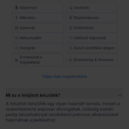
Képernyő
Gombok
Mikrofon
Bejelentkezés
Kamerák
Előtörténet
Akkumulátor
Hálózati kapcsolat
Hangzás
Külső esztétikai állapot
Érintkezett-e
Eredetiség & firmware
folyadékkal
Teljes lista megtekintése
Mi az a felújított készülék?
A felújított készülék egy olyan használt termék, melyet a
szakembereink alaposan átvizsgáltak, szükség esetén
pedig tanúsítvánnyal rendelkező prémium alkatrészeket
használnak a javításához.