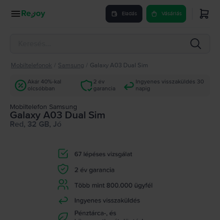
Eladás
Vásárlás
Mobiltelefonok
/
Samsung
/
Galaxy A03 Dual Sim
Akár 40%-kal
2 év
Ingyenes visszaküldés 30
olcsóbban
garancia
napig
Mobiltelefon Samsung
Galaxy A03 Dual Sim
Red, 32 GB, Jó