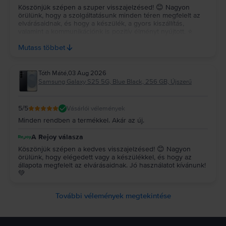
Köszönjük szépen a szuper visszajelzésed! 😊 Nagyon
örülünk, hogy a szolgáltatásunk minden téren megfelelt az
elvárásaidnak, és hogy a készülék, a gyors kiszállítás,
valamint a kommunikációnk is pozitív élményt nyújtott. ⭐
Köszönjük az ajánlásodat és a bizalmadat, reméljük, a
Mutass többet
jövőben is minket választasz! 💚
Tóth Máté
,
03 Aug 2026
Samsung Galaxy S25 5G, Blue Black, 256 GB, Újszerű
5
/5
Vásárlói vélemények
Minden rendben a termékkel. Akár az új.
A Rejoy válasza
Köszönjük szépen a kedves visszajelzésed! 😊 Nagyon
örülünk, hogy elégedett vagy a készülékkel, és hogy az
állapota megfelelt az elvárásaidnak. Jó használatot kívánunk!
💚
További vélemények megtekintése