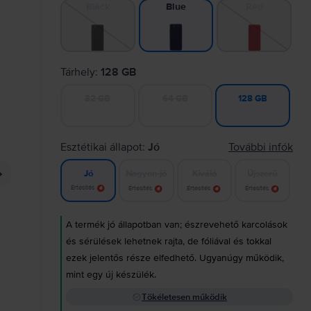
Black
Red
Blue
Tárhely:
128 GB
32 GB
64 GB
128 GB
Esztétikai állapot:
Jó
További infók
Nagyon jó
Kiváló
Újszerű
Jó
Értesítés
Értesítés
Értesítés
Értesítés
A termék jó állapotban van; észrevehető karcolások
és sérülések lehetnek rajta, de fóliával és tokkal
ezek jelentős része elfedhető. Ugyanúgy működik,
mint egy új készülék.
Tökéletesen működik