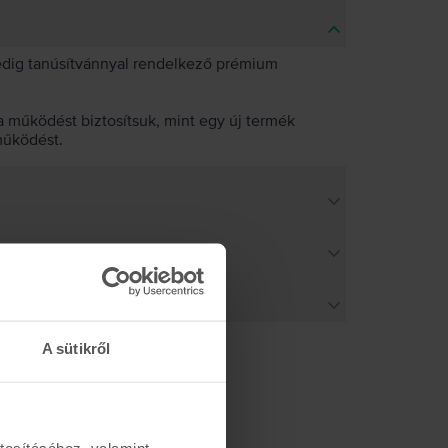
pedig tanúsítvánnyal rendelkező prémium
 működést biztosítsuk, mint egy új termék
működést.
A sütikről
tosításához, valamint