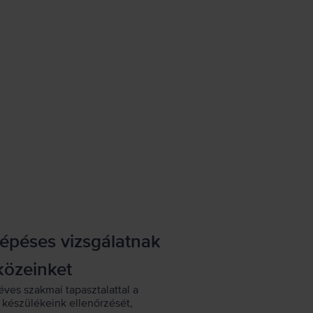
lépéses vizsgálatnak
közeinket
éves szakmai tapasztalattal a
készülékeink ellenőrzését,