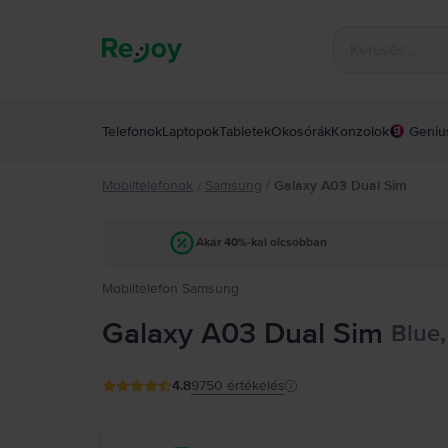
Telefonok
Laptopok
Tabletek
Okosórák
Konzolok
Geniu
Mobiltelefonok
Samsung
/
Galaxy A03 Dual Sim
/
Akár 40%-kal olcsóbban
Mobiltelefon Samsung
Galaxy A03 Dual Sim
Blue,
4.8
9750
értékelés