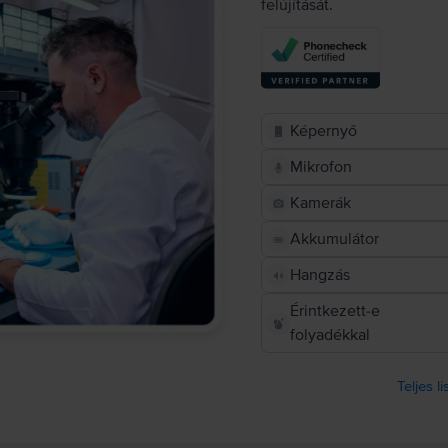
felújítását.
Képernyő
Mikrofon
Kamerák
Akkumulátor
Hangzás
Érintkezett-e
folyadékkal
Teljes l