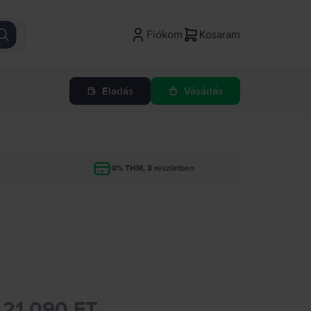
Fiókom
Kosaram
Eladás
Vásárlás
g
0% THM, 3 részletben
21.090 FT