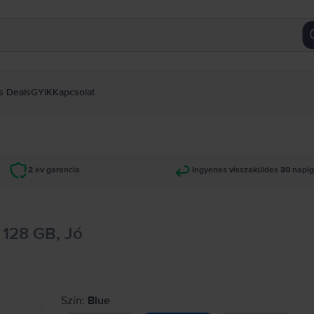
s Deals
GYIK
Kapcsolat
2 év garancia
Ingyenes visszaküldés 30 napi
 128 GB, Jó
Szín:
Blue