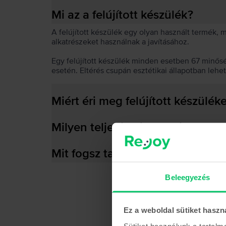
Mi az a felújított készülék?
A felújított készülék egy olyan használt termék,
alkatrészeket használnak a javításához.
Egy felújított készülék minden esetben 67 minős
esetén. Eltérés csupán esztétikai állapotban lehe
Miért éri meg felújított készülék
Milyen teljesítményre képes az
Mit fogsz találni a dobozban?
Beleegyezés
Ez a weboldal sütiket haszn
Sütiket használunk a tartal