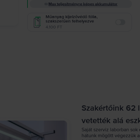
Max teljesítményre képes akkumulátor
Műanyag kijelzővédő fólia,
szakszerűen felhelyezve
Enable
4.100 FT
Szakértőink 62 
vetették alá esz
Saját szerviz laborban sok 
hátunk mögött végezzük a 