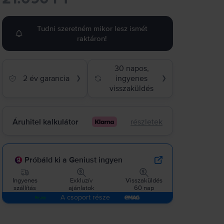
Tudni szeretném mikor lesz ismét
raktáron!
30 napos,
2 év garancia
ingyenes
❯
❯
visszaküldés
Áruhitel kalkulátor
részletek
Próbáld ki a Geniust ingyen
Ingyenes
Exkluzív
Visszaküldés
szállítás
ajánlatok
60 nap
A csoport része