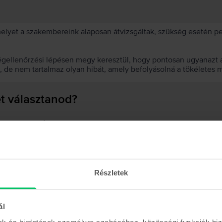
 melyet a szakembereink alaposan átvizsgáltak, szükség esetén 
égellenőrzési lépésen megy keresztül, hogy pontosan ugyanazt a
t, de nem tartalmaz olyan hibát, amely befolyásolná a tökéletes 
et választanod?
 akkumulátor?
Részletek
Hasonló termékek
ál
mak és hirdetések személyre szabásához, közösségi funkciók biz