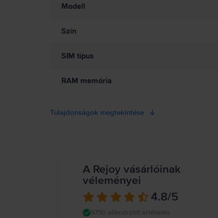
Modell
Szín
SIM típus
RAM memória
Tulajdonságok megtekintése
A Rejoy vásárlóinak
véleményei
4.8
/5
9750 ellenőrzött értékelés