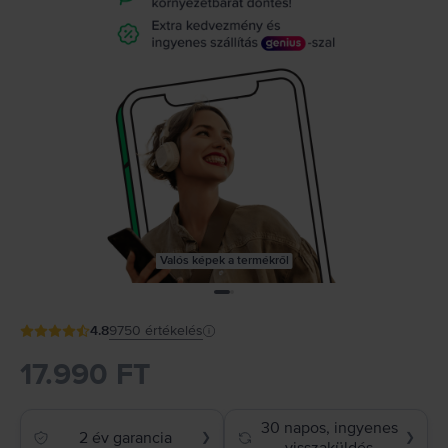
Valós képek a termékről
4.8
9750
értékelés
17.990 FT
30 napos, ingyenes
2 év garancia
❯
❯