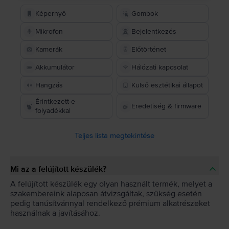
Képernyő
Gombok
Mikrofon
Bejelentkezés
Kamerák
Előtörténet
Akkumulátor
Hálózati kapcsolat
Hangzás
Külső esztétikai állapot
Érintkezett-e
Eredetiség & firmware
folyadékkal
Teljes lista megtekintése
Mi az a felújított készülék?
A felújított készülék egy olyan használt termék, melyet a
szakembereink alaposan átvizsgáltak, szükség esetén
pedig tanúsítvánnyal rendelkező prémium alkatrészeket
használnak a javításához.