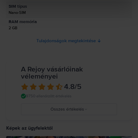
Információk a termékre vonatkozó biztonsági figyelmeztetésekről.
SIM típus
Jelenleg a termékbiztonsági információk nem állnak rendelkezésre.
Nano-SIM
RAM memória
2 GB
Tulajdonságok megtekintése
A Rejoy vásárlóinak
véleményei
4.8
/5
9750 ellenőrzött értékelés
Összes értékelés
5
4
Képek az ügyfelektől
3