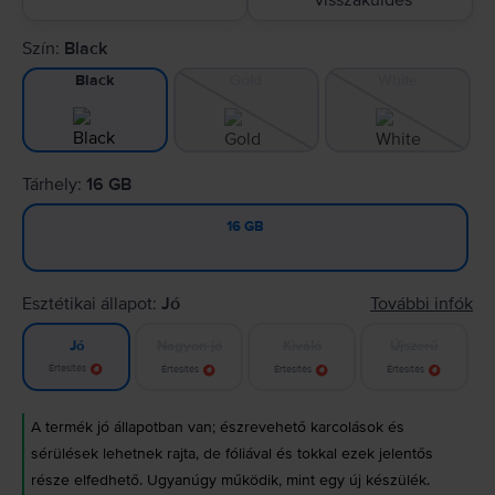
visszaküldés
Szín:
Black
Gold
White
Black
Tárhely:
16 GB
16 GB
Esztétikai állapot:
Jó
További infók
Nagyon jó
Kiváló
Újszerű
Jó
Értesítés
Értesítés
Értesítés
Értesítés
A termék jó állapotban van; észrevehető karcolások és
sérülések lehetnek rajta, de fóliával és tokkal ezek jelentős
része elfedhető. Ugyanúgy működik, mint egy új készülék.