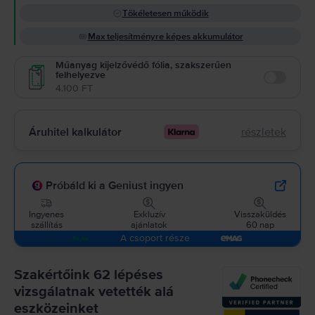
Tökéletesen működik
Max teljesítményre képes akkumulátor
Műanyag kijelzővédő fólia, szakszerűen
felhelyezve
Enable
4.100 FT
Áruhitel kalkulátor
részletek
Próbáld ki a Geniust ingyen
Ingyenes
Exkluzív
Visszaküldés
szállítás
ajánlatok
60 nap
A csoport része
Szakértőink 62 lépéses
vizsgálatnak vetették alá
eszközeinket