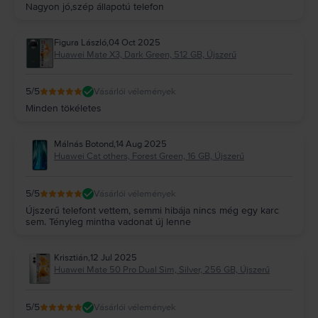
Nagyon jó,szép állapotú telefon
Figura László
,
04 Oct 2025
Huawei Mate X3, Dark Green, 512 GB, Újszerű
5
/5
Vásárlói vélemények
Minden tökéletes
Málnás Botond
,
14 Aug 2025
Huawei Cat others, Forest Green, 16 GB, Újszerű
5
/5
Vásárlói vélemények
Újszerű telefont vettem, semmi hibája nincs még egy karc
sem. Tényleg mintha vadonat új lenne
Krisztián
,
12 Jul 2025
Huawei Mate 50 Pro Dual Sim, Silver, 256 GB, Újszerű
5
/5
Vásárlói vélemények