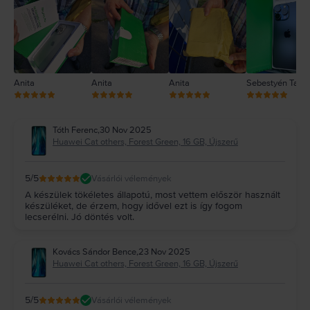
2
1
Anita
Anita
Anita
Sebestyén Tam
Tóth Ferenc
,
30 Nov 2025
Huawei Cat others, Forest Green, 16 GB, Újszerű
5
/5
Vásárlói vélemények
A készülek tökéletes állapotú, most vettem először használt
készüléket, de érzem, hogy idővel ezt is így fogom
lecserélni. Jó döntés volt.
Kovács Sándor Bence
,
23 Nov 2025
Huawei Cat others, Forest Green, 16 GB, Újszerű
5
/5
Vásárlói vélemények