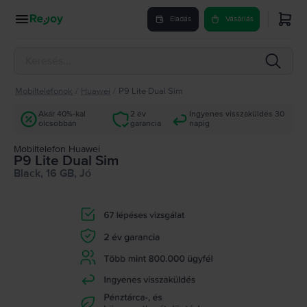
Eladás
Vásárlás
Mobiltelefonok
/
Huawei
/
P9 Lite Dual Sim
Akár 40%-kal
2 év
Ingyenes visszaküldés 30
olcsóbban
garancia
napig
Mobiltelefon Huawei
P9 Lite Dual Sim
Black, 16 GB, Jó