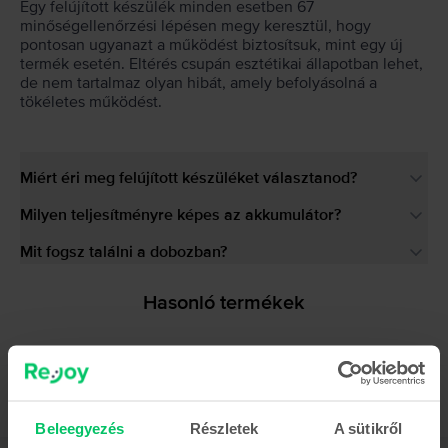
Egy felújított készülék minden esetben 67
minőségellenőrzési lépésen megy keresztül, hogy
pontosan ugyanazt a működést biztosítsuk, mint egy új
termék esetén. Eltérés csupán esztétikai állapotban lehet,
de nem tartalmaz olyan hibát, amely befolyásolná a
tökéletes működést.
Miért éri meg felújított készüléket választanod?
Milyen teljesítményre képes az akkumulátor?
Mit fogsz találni a dobozban?
Hasonló termékek
Beleegyezés
Részletek
A sütikről