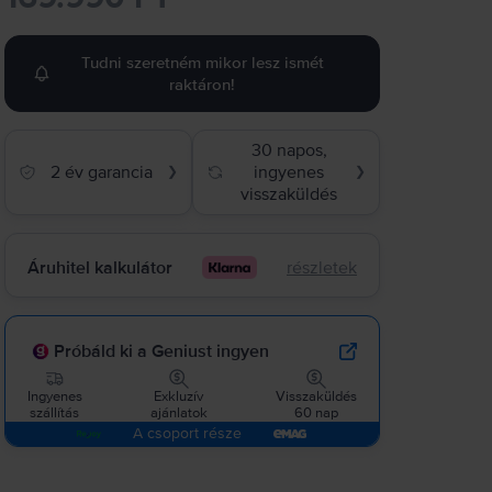
Tudni szeretném mikor lesz ismét
raktáron!
30 napos,
2 év garancia
ingyenes
❯
❯
visszaküldés
Áruhitel kalkulátor
részletek
Próbáld ki a Geniust ingyen
Ingyenes
Exkluzív
Visszaküldés
szállítás
ajánlatok
60 nap
A csoport része