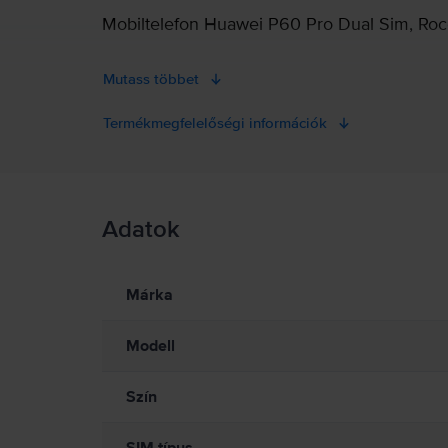
Mobiltelefon Huawei P60 Pro Dual Sim, Roc
Mutass többet
Termékmegfelelőségi információk
Termékbiztonsági információk
Adatok
Termékbiztonsági információk
Információk a termékre vonatkozó biztonsági figyelmeztetés
Jelenleg a termékbiztonsági információk nem állnak rendelkezé
Márka
Modell
Szín