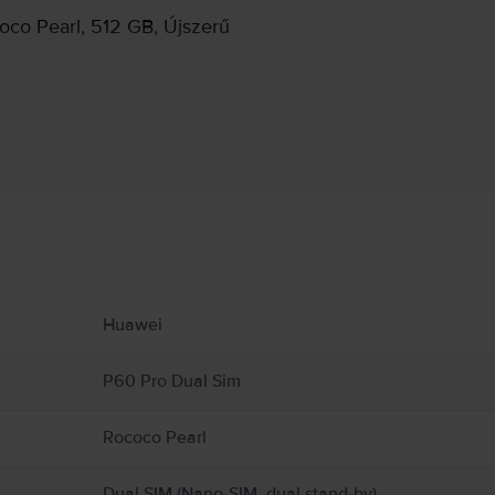
oco Pearl, 512 GB, Újszerű
Gyártói információk
ekről.
sre.
Huawei
P60 Pro Dual Sim
Rococo Pearl
Dual SIM (Nano-SIM, dual stand-by)