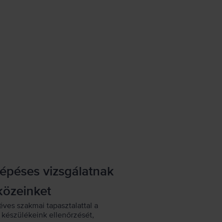
lépéses vizsgálatnak
közeinket
éves szakmai tapasztalattal a
készülékeink ellenőrzését,