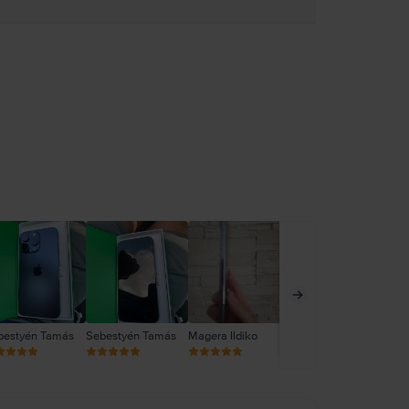
bestyén Tamás
Sebestyén Tamás
Magera Ildiko
Magera Ildiko
NR