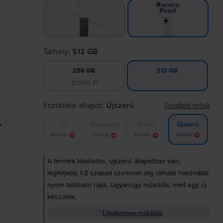
Black
Rococo
Pearl
Tárhely:
512 GB
256 GB
512 GB
-8.000 Ft
Esztétikai állapot:
Újszerű
További infók
Jó
Nagyon jó
Kiváló
Újszerű
Értesítés
Értesítés
Értesítés
Értesítés
A termék tökéletes, újszerű állapotban van;
legfeljebb 1-2 szabad szemmel alig látható használati
nyom található rajta. Ugyanúgy működik, mint egy új
készülék.
Tökéletesen működik