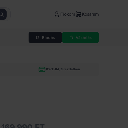
Fiókom
Kosaram
Eladás
Vásárlás
g
0% THM, 3 részletben
169.990 FT