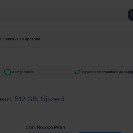
s Deals
GYIK
Kapcsolat
2 év garancia
Ingyenes visszaküldés 30 napi
arl, 512 GB, Újszerű
Szín:
Rococo Pearl