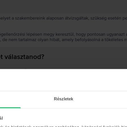
 melyet a szakembereink alaposan átvizsgáltak, szükség esetén 
égellenőrzési lépésen megy keresztül, hogy pontosan ugyanazt a
t, de nem tartalmaz olyan hibát, amely befolyásolná a tökéletes 
et választanod?
 akkumulátor?
Részletek
Hasonló termékek
ál
mak és hirdetések személyre szabásához, közösségi funkciók biz