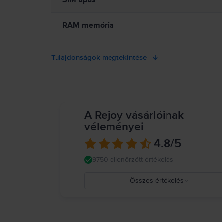
SIM típus
RAM memória
Tulajdonságok megtekintése
A Rejoy vásárlóinak
véleményei
4.8
/5
9750 ellenőrzött értékelés
Összes értékelés
5
4
3