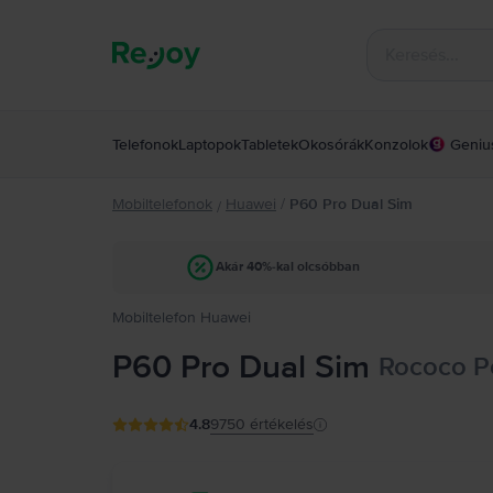
Telefonok
Laptopok
Tabletek
Okosórák
Konzolok
Geniu
Mobiltelefonok
Huawei
/
P60 Pro Dual Sim
/
Akár 40%-kal olcsóbban
Mobiltelefon Huawei
P60 Pro Dual Sim
Rococo Pe
4.8
9750
értékelés