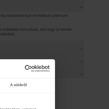
pedig tanúsítvánnyal rendelkező prémium
 működést biztosítsuk, mint egy új termék
működést.
A sütikről
tosításához, valamint