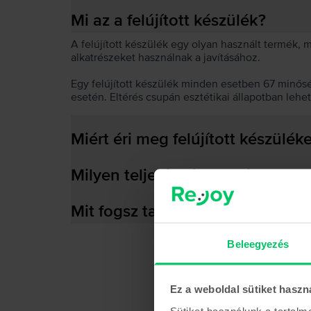
Mi az a felújított készülék?
A felújított készülék egy olyan használt termék,
alkatrészeket használnak a javításához.
Egy felújított készülék minden esetben 67 minős
esetén. Eltérés csupán esztétikai állapotban lehe
Miért éri meg felújított készülék
Milyen teljesítményre képes az
Mit fogsz találni a dobozban?
Beleegyezés
Ez a weboldal sütiket haszn
Sütiket használunk a tartal