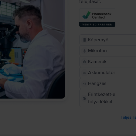
felújítását.
Képernyő
Mikrofon
Kamerák
Akkumulátor
Hangzás
Érintkezett-e
folyadékkal
Teljes l