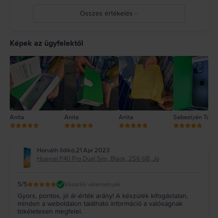
Összes értékelés
5
4
Képek az ügyfelektől
3
2
1
Anita
Anita
Anita
Sebestyén Tam
Horváth Ildikó
,
21 Apr 2023
Huawei P40 Pro Dual Sim, Black, 256 GB, Jó
5
/5
Vásárlói vélemények
Gyors, pontos, jó ár-érték arány! A készülék kifogástalan,
minden a weboldalon található információ a valóságnak
tökéletesen megfelel.