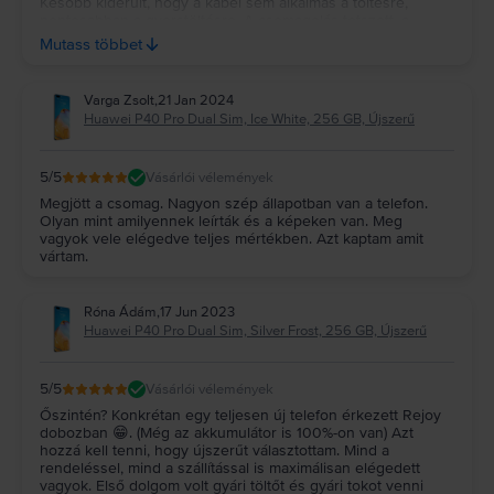
Később kiderült, hogy a kábel sem alkalmas a töltésre,
pontosabban a gyorstöltésre. A csomagolás tetszett, a
csomag is gyorsan megérkezett. Mindezek
Mutass többet
figyelembevételével tudom ajánlani őket.
Varga Zsolt
,
21 Jan 2024
Huawei P40 Pro Dual Sim, Ice White, 256 GB, Újszerű
5
/5
Vásárlói vélemények
Megjött a csomag. Nagyon szép állapotban van a telefon.
Olyan mint amilyennek leírták és a képeken van. Meg
vagyok vele elégedve teljes mértékben. Azt kaptam amit
vártam.
Róna Ádám
,
17 Jun 2023
Huawei P40 Pro Dual Sim, Silver Frost, 256 GB, Újszerű
5
/5
Vásárlói vélemények
Őszintén? Konkrétan egy teljesen új telefon érkezett Rejoy
dobozban 😁. (Még az akkumulátor is 100%-on van) Azt
hozzá kell tenni, hogy újszerűt választottam. Mind a
rendeléssel, mind a szállítással is maximálisan elégedett
vagyok. Első dolgom volt gyári töltőt és gyári tokot venni