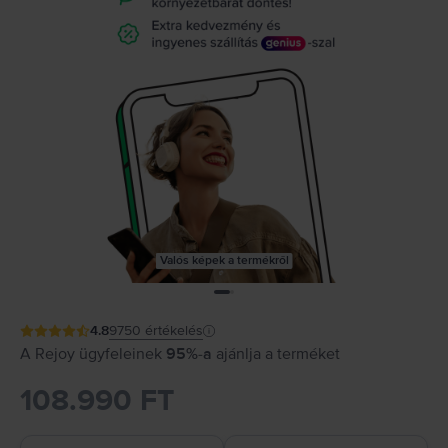
Valós képek a termékről
4.8
9750
értékelés
A Rejoy ügyfeleinek
95%-a
ajánlja a terméket
108.990 FT