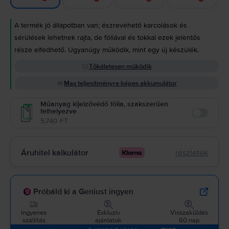
A termék jó állapotban van; észrevehető karcolások és
sérülések lehetnek rajta, de fóliával és tokkal ezek jelentős
része elfedhető. Ugyanúgy működik, mint egy új készülék.
Tökéletesen működik
Max teljesítményre képes akkumulátor
Műanyag kijelzővédő fólia, szakszerűen
felhelyezve
Enable
5.740 FT
Áruhitel kalkulátor
részletek
Próbáld ki a Geniust ingyen
Ingyenes
Exkluzív
Visszaküldés
szállítás
ajánlatok
60 nap