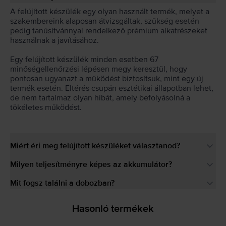
A felújított készülék egy olyan használt termék, melyet a
szakembereink alaposan átvizsgáltak, szükség esetén
pedig tanúsítvánnyal rendelkező prémium alkatrészeket
használnak a javításához.
Egy felújított készülék minden esetben 67
minőségellenőrzési lépésen megy keresztül, hogy
pontosan ugyanazt a működést biztosítsuk, mint egy új
termék esetén. Eltérés csupán esztétikai állapotban lehet,
de nem tartalmaz olyan hibát, amely befolyásolná a
tökéletes működést.
Miért éri meg felújított készüléket választanod?
Milyen teljesítményre képes az akkumulátor?
Mit fogsz találni a dobozban?
Hasonló termékek