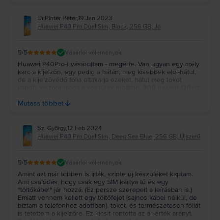
Dr.Pintér Péter
,
19 Jan 2023
Huawei P40 Pro Dual Sim, Black, 256 GB, Jó
5
/5
Vásárlói vélemények
Huawei P40Pro-t vásároltam - megérte. Van ugyan egy mély
karc a kijelzőn, egy pedig a hátán, meg kisebbek elöl-hátul,
de a kijelzővédő fólia eltakarja ezeket, hátul meg tokot
kapott, viszont maga a készülék hibátlan. 300 helyett 130ért
a hülyének is megérte, hát még nekem. Az előző Huaweit 6
Mutass többet
évig használtam, remélem, ebben is van még legalább 4.
Sz. György
,
12 Feb 2024
Huawei P40 Pro Dual Sim, Deep Sea Blue, 256 GB, Újszerű
5
/5
Vásárlói vélemények
Amint azt már többen is írták, szinte új készüléket kaptam.
Ami csalódás, hogy csak egy SIM kártya tű és egy
"töltőkábel" jár hozzá. (Ez persze szerepelt a leírásban is.)
Emiatt vennem kellett egy töltőfejet (sajnos kábel nélkül, de
bíztam a telefonhoz adottban), tokot, és természetesen fóliát
is tetettem a kijelzőre. Ez kicsit rontotta az ár-érték arányt.