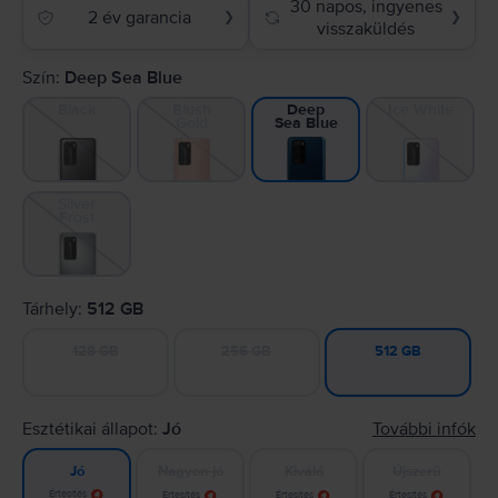
30 napos, ingyenes
2 év garancia
❯
❯
visszaküldés
Szín:
Deep Sea Blue
Black
Blush
Ice White
Deep
Gold
Sea Blue
Silver
Frost
Tárhely:
512 GB
128 GB
256 GB
512 GB
Esztétikai állapot:
Jó
További infók
Nagyon jó
Kiváló
Újszerű
Jó
Értesítés
Értesítés
Értesítés
Értesítés