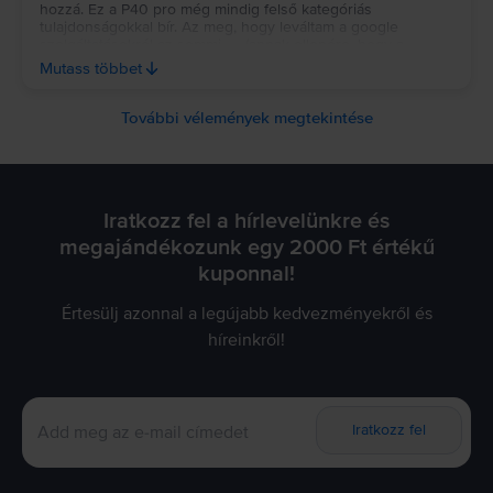
hozzá. Ez a P40 pro még mindig felső kategóriás
tulajdonságokkal bír. Az meg, hogy leváltam a google
szolgáltatásokról az semmi...... (annak ellenére, hogy a
mindennapokban az ügyintézéstől a szórakozásig
Mutass többet
mindenben arra támaszkodtam) .....ugyanúgy lehet nélküle
élni. Sőt,.....minden elérhető. Az ember szabadabb🙏🏻👍🏻
További vélemények megtekintése
Iratkozz fel a hírlevelünkre és
megajándékozunk egy 2000 Ft értékű
kuponnal!
Értesülj azonnal a legújabb kedvezményekről és
híreinkről!
Iratkozz fel