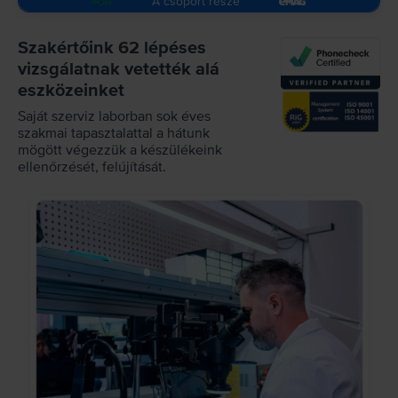
A csoport része
Szakértőink 62 lépéses
vizsgálatnak vetették alá
eszközeinket
Saját szerviz laborban sok éves
szakmai tapasztalattal a hátunk
mögött végezzük a készülékeink
ellenőrzését, felújítását.