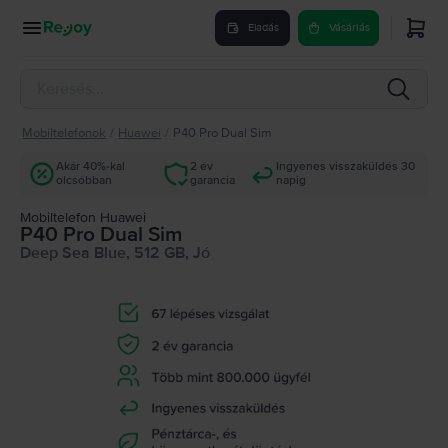
Eladás
Vásárlás
Mobiltelefonok
/
Huawei
/
P40 Pro Dual Sim
Akár 40%-kal
2 év
Ingyenes visszaküldés 30
olcsóbban
garancia
napig
Mobiltelefon Huawei
P40 Pro Dual Sim
Deep Sea Blue, 512 GB, Jó