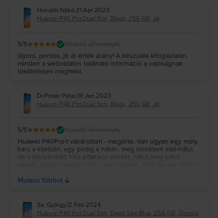
Horváth Ildikó
,
21 Apr 2023
Huawei P40 Pro Dual Sim, Black, 256 GB, Jó
5
/5
Vásárlói vélemények
Gyors, pontos, jó ár-érték arány! A készülék kifogástalan,
minden a weboldalon található információ a valóságnak
tökéletesen megfelel.
Dr.Pintér Péter
,
19 Jan 2023
Huawei P40 Pro Dual Sim, Black, 256 GB, Jó
5
/5
Vásárlói vélemények
Huawei P40Pro-t vásároltam - megérte. Van ugyan egy mély
karc a kijelzőn, egy pedig a hátán, meg kisebbek elöl-hátul,
de a kijelzővédő fólia eltakarja ezeket, hátul meg tokot
kapott, viszont maga a készülék hibátlan. 300 helyett 130ért
a hülyének is megérte, hát még nekem. Az előző Huaweit 6
Mutass többet
évig használtam, remélem, ebben is van még legalább 4.
Sz. György
,
12 Feb 2024
Huawei P40 Pro Dual Sim, Deep Sea Blue, 256 GB, Újszerű