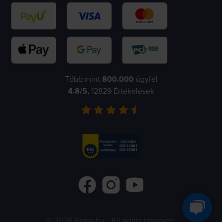
Több mint
800.000
ügyfél
4.8
/5,
12829
Értékelések
©
2026
Rejoy.hu
- All rights reserved.