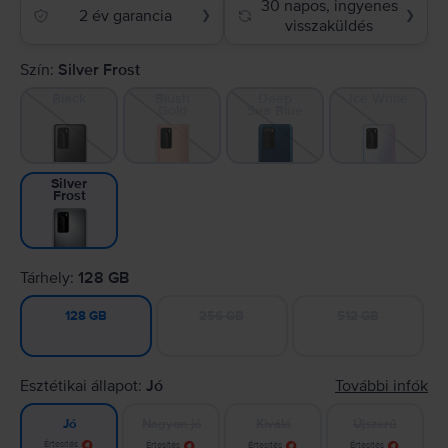
30 napos, ingyenes
2 év garancia
❯
❯
visszaküldés
Szín:
Silver Frost
Black
Blush
Deep
Ice White
Gold
Sea Blue
Silver
Frost
Tárhely:
128 GB
256 GB
512 GB
128 GB
Esztétikai állapot:
Jó
További infók
Nagyon jó
Kiváló
Újszerű
Jó
Értesítés
Értesítés
Értesítés
Értesítés