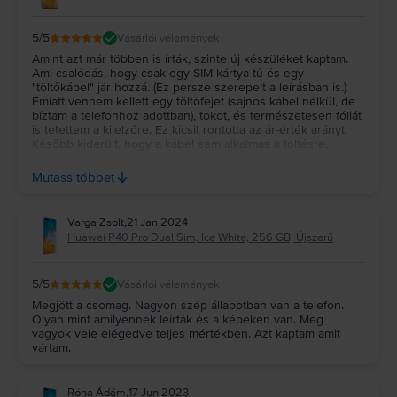
5
/5
Vásárlói vélemények
Amint azt már többen is írták, szinte új készüléket kaptam.
Ami csalódás, hogy csak egy SIM kártya tű és egy
"töltőkábel" jár hozzá. (Ez persze szerepelt a leírásban is.)
Emiatt vennem kellett egy töltőfejet (sajnos kábel nélkül, de
bíztam a telefonhoz adottban), tokot, és természetesen fóliát
is tetettem a kijelzőre. Ez kicsit rontotta az ár-érték arányt.
Később kiderült, hogy a kábel sem alkalmas a töltésre,
pontosabban a gyorstöltésre. A csomagolás tetszett, a
csomag is gyorsan megérkezett. Mindezek
Mutass többet
figyelembevételével tudom ajánlani őket.
Varga Zsolt
,
21 Jan 2024
Huawei P40 Pro Dual Sim, Ice White, 256 GB, Újszerű
5
/5
Vásárlói vélemények
Megjött a csomag. Nagyon szép állapotban van a telefon.
Olyan mint amilyennek leírták és a képeken van. Meg
vagyok vele elégedve teljes mértékben. Azt kaptam amit
vártam.
Róna Ádám
,
17 Jun 2023