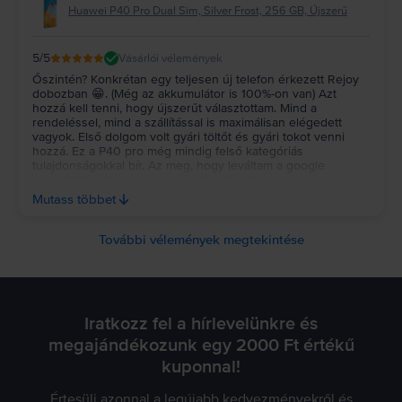
Huawei P40 Pro Dual Sim, Silver Frost, 256 GB, Újszerű
5
/5
Vásárlói vélemények
Őszintén? Konkrétan egy teljesen új telefon érkezett Rejoy
dobozban 😁. (Még az akkumulátor is 100%-on van) Azt
hozzá kell tenni, hogy újszerűt választottam. Mind a
rendeléssel, mind a szállítással is maximálisan elégedett
vagyok. Első dolgom volt gyári töltőt és gyári tokot venni
hozzá. Ez a P40 pro még mindig felső kategóriás
tulajdonságokkal bír. Az meg, hogy leváltam a google
szolgáltatásokról az semmi...... (annak ellenére, hogy a
mindennapokban az ügyintézéstől a szórakozásig
Mutass többet
mindenben arra támaszkodtam) .....ugyanúgy lehet nélküle
élni. Sőt,.....minden elérhető. Az ember szabadabb🙏🏻👍🏻
További vélemények megtekintése
Iratkozz fel a hírlevelünkre és
megajándékozunk egy 2000 Ft értékű
kuponnal!
Értesülj azonnal a legújabb kedvezményekről és