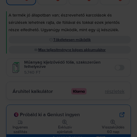
A termék jó állapotban van; észrevehető karcolások és
sérülések lehetnek rajta, de fóliával és tokkal ezek jelentős
része elfedhető. Ugyanúgy működik, mint egy új készülék.
Tökéletesen működik
Max teljesítményre képes akkumulátor
Műanyag kijelzővédő fólia, szakszerűen
felhelyezve
Enable
5.740 FT
Áruhitel kalkulátor
részletek
Próbáld ki a Geniust ingyen
Ingyenes
Exkluzív
Visszaküldés
szállítás
ajánlatok
60 nap