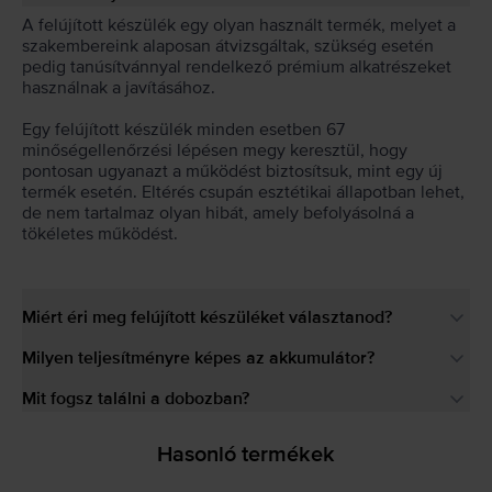
A felújított készülék egy olyan használt termék, melyet a
szakembereink alaposan átvizsgáltak, szükség esetén
pedig tanúsítvánnyal rendelkező prémium alkatrészeket
használnak a javításához.
Egy felújított készülék minden esetben 67
minőségellenőrzési lépésen megy keresztül, hogy
pontosan ugyanazt a működést biztosítsuk, mint egy új
termék esetén. Eltérés csupán esztétikai állapotban lehet,
de nem tartalmaz olyan hibát, amely befolyásolná a
tökéletes működést.
Miért éri meg felújított készüléket választanod?
Milyen teljesítményre képes az akkumulátor?
Mit fogsz találni a dobozban?
Hasonló termékek