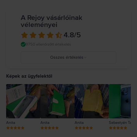
A Rejoy vásárlóinak
véleményei
4.8
/5
9750 ellenőrzött értékelés
Összes értékelés
5
4
Képek az ügyfelektől
3
2
1
Anita
Anita
Anita
Sebestyén Tam