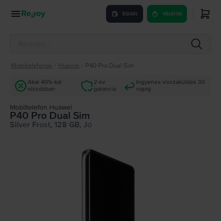
Eladás
Vásárlás
Mobiltelefonok
/
Huawei
/
P40 Pro Dual Sim
Akár 40%-kal
2 év
Ingyenes visszaküldés 30
olcsóbban
garancia
napig
Mobiltelefon Huawei
P40 Pro Dual Sim
Silver Frost, 128 GB, Jó