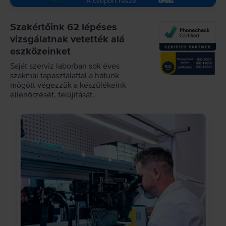
A csoport része
Szakértőink 62 lépéses
vizsgálatnak vetették alá
eszközeinket
Saját szerviz laborban sok éves
szakmai tapasztalattal a hátunk
mögött végezzük a készülékeink
ellenőrzését, felújítását.