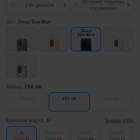
30 napos, ingyenes
2 év garancia
❯
❯
visszaküldés
Szín:
Deep Sea Blue
Black
Blush
Ice White
Deep
Gold
Sea Blue
Silver
Frost
Tárhely:
256 GB
128 GB
512 GB
256 GB
Esztétikai állapot:
Jó
További infók
Nagyon jó
Kiváló
Újszerű
Jó
Értesítés
Értesítés
Értesítés
Értesítés