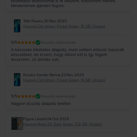
következő telefonomat is itt veszem. Köszönöm nektek.
Mindenkinek ajánlani fogom.
Tóth Ferenc
,
30 Nov 2025
Huawei Cat others, Forest Green, 16 GB, Újszerű
5
/5
Vásárlói vélemények
A készülek tökéletes állapotú, most vettem először használt
készüléket, de érzem, hogy idővel ezt is így fogom
lecserélni. Jó döntés volt.
Kovács Sándor Bence
,
23 Nov 2025
Huawei Cat others, Forest Green, 16 GB, Újszerű
5
/5
Vásárlói vélemények
Nagyon jó,szép állapotú telefon
Figura László
,
04 Oct 2025
Huawei Mate X3, Dark Green, 512 GB, Újszerű