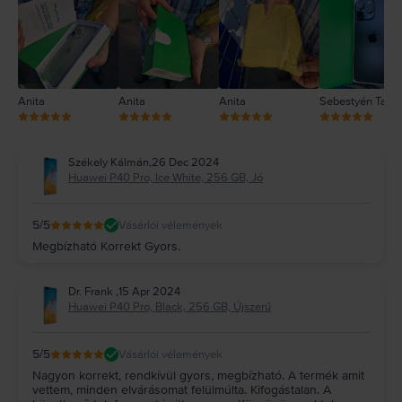
1
Anita
Anita
Anita
Sebestyén Tam
Székely Kálmán
,
26 Dec 2024
Huawei P40 Pro, Ice White, 256 GB, Jó
5
/5
Vásárlói vélemények
Megbízható Korrekt Gyors.
Dr. Frank
,
15 Apr 2024
Huawei P40 Pro, Black, 256 GB, Újszerű
5
/5
Vásárlói vélemények
Nagyon korrekt, rendkívül gyors, megbízható. A termék amit
vettem, minden elvárásomat felülmúlta. Kifogástalan. A