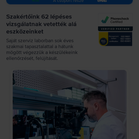
A csoport része
Szakértőink 62 lépéses
vizsgálatnak vetették alá
eszközeinket
Saját szerviz laborban sok éves
szakmai tapasztalattal a hátunk
mögött végezzük a készülékeink
ellenőrzését, felújítását.