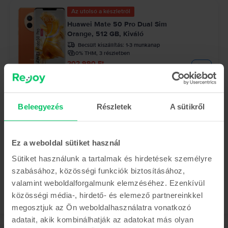
Az utolsó a készletről
Huawei Mate 50 Pro Dual Sim
Orange, 512 GB, Kiváló
Becsült kiszállítás:
1-3 munkanap
0% THM, 3 részletben
202.990 Ft
Az utolsó a készletről
Huawei P60 Pro Dual Sim
Beleegyezés
Részletek
A sütikről
Rococo Pearl, 256 GB, Újszerű
Becsült kiszállítás:
1-3 munkanap
0% THM, 3 részletben
Ez a weboldal sütiket használ
161.990 Ft
Sütiket használunk a tartalmak és hirdetések személyre
szabásához, közösségi funkciók biztosításához,
valamint weboldalforgalmunk elemzéséhez. Ezenkívül
közösségi média-, hirdető- és elemező partnereinkkel
megosztjuk az Ön weboldalhasználatra vonatkozó
adatait, akik kombinálhatják az adatokat más olyan