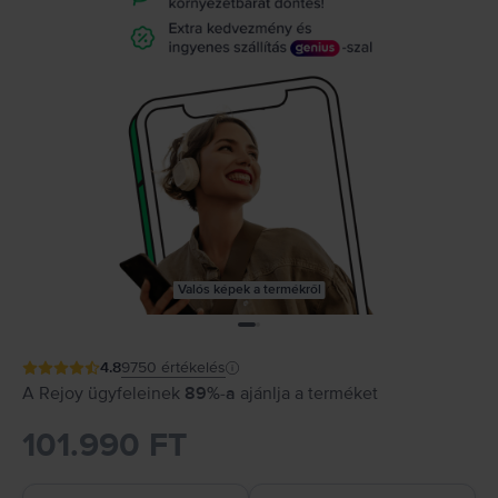
Valós képek a termékről
4.8
9750
értékelés
A Rejoy ügyfeleinek
89%-a
ajánlja a terméket
101.990 FT