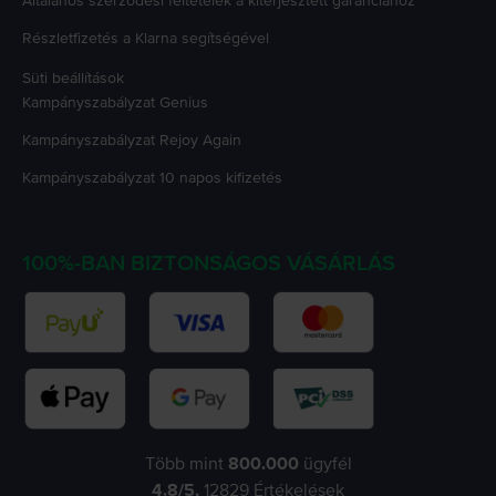
Általános szerződési feltételek a kiterjesztett garanciához
Részletfizetés a Klarna segítségével
Süti beállítások
Kampányszabályzat
Genius
Kampányszabályzat
Rejoy Again
Kampányszabályzat
10 napos kifizetés
100%-BAN BIZTONSÁGOS VÁSÁRLÁS
Több mint
800.000
ügyfél
4.8
/5,
12829
Értékelések