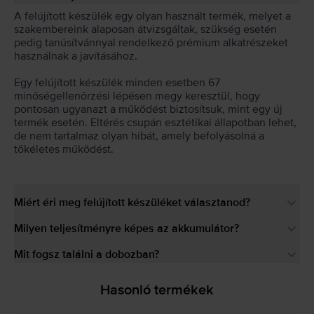
A felújított készülék egy olyan használt termék, melyet a
szakembereink alaposan átvizsgáltak, szükség esetén
pedig tanúsítvánnyal rendelkező prémium alkatrészeket
használnak a javításához.
Egy felújított készülék minden esetben 67
minőségellenőrzési lépésen megy keresztül, hogy
pontosan ugyanazt a működést biztosítsuk, mint egy új
termék esetén. Eltérés csupán esztétikai állapotban lehet,
de nem tartalmaz olyan hibát, amely befolyásolná a
tökéletes működést.
Miért éri meg felújított készüléket választanod?
Milyen teljesítményre képes az akkumulátor?
Mit fogsz találni a dobozban?
Hasonló termékek