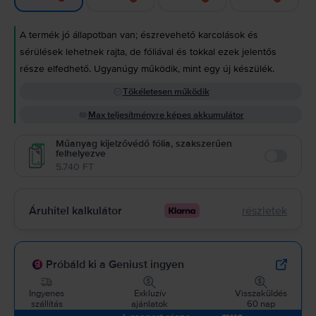
A termék jó állapotban van; észrevehető karcolások és
sérülések lehetnek rajta, de fóliával és tokkal ezek jelentős
része elfedhető. Ugyanúgy működik, mint egy új készülék.
Tökéletesen működik
Max teljesítményre képes akkumulátor
Műanyag kijelzővédő fólia, szakszerűen
felhelyezve
Enable
5.740 FT
Áruhitel kalkulátor
részletek
Próbáld ki a Geniust ingyen
Ingyenes
Exkluzív
Visszaküldés
szállítás
ajánlatok
60 nap