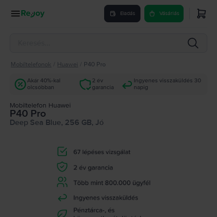
Eladás
Vásárlás
Mobiltelefonok
/
Huawei
/
P40 Pro
Akár 40%-kal
2 év
Ingyenes visszaküldés 30
olcsóbban
garancia
napig
Mobiltelefon Huawei
P40 Pro
Deep Sea Blue, 256 GB, Jó