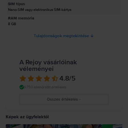
Információk a termékre vonatkozó biztonsági figyelmeztetésekről.
SIM típus
Jelenleg a termékbiztonsági információk nem állnak rendelkezésre.
Nano-SIM vagy elektronikus SIM-kártya
RAM memória
8 GB
Tulajdonságok megtekintése
A Rejoy vásárlóinak
véleményei
4.8
/5
9750 ellenőrzött értékelés
Összes értékelés
5
4
Képek az ügyfelektől
3
2