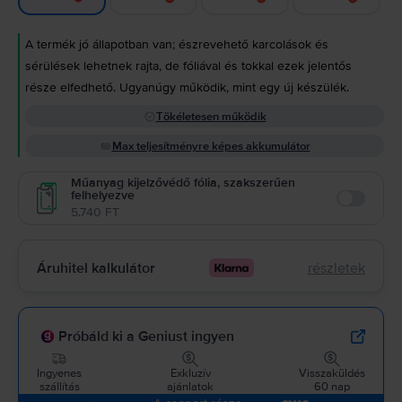
A termék jó állapotban van; észrevehető karcolások és
sérülések lehetnek rajta, de fóliával és tokkal ezek jelentős
része elfedhető. Ugyanúgy működik, mint egy új készülék.
Tökéletesen működik
Max teljesítményre képes akkumulátor
Műanyag kijelzővédő fólia, szakszerűen
felhelyezve
Enable
5.740 FT
Áruhitel kalkulátor
részletek
Próbáld ki a Geniust ingyen
Ingyenes
Exkluzív
Visszaküldés
szállítás
ajánlatok
60 nap