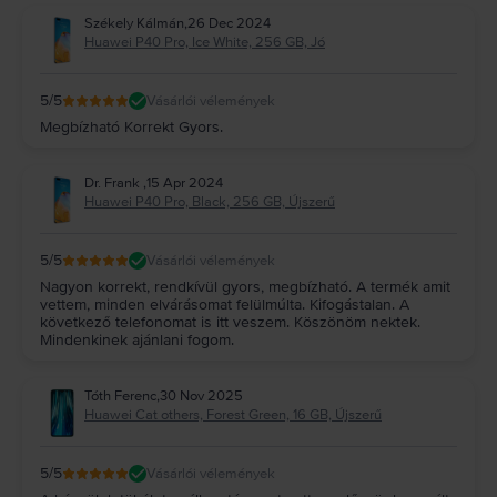
Székely Kálmán
,
26 Dec 2024
Huawei P40 Pro, Ice White, 256 GB, Jó
5
/5
Vásárlói vélemények
Megbízható Korrekt Gyors.
Dr. Frank
,
15 Apr 2024
Huawei P40 Pro, Black, 256 GB, Újszerű
5
/5
Vásárlói vélemények
Nagyon korrekt, rendkívül gyors, megbízható. A termék amit
vettem, minden elvárásomat felülmúlta. Kifogástalan. A
következő telefonomat is itt veszem. Köszönöm nektek.
Mindenkinek ajánlani fogom.
Tóth Ferenc
,
30 Nov 2025
Huawei Cat others, Forest Green, 16 GB, Újszerű
5
/5
Vásárlói vélemények