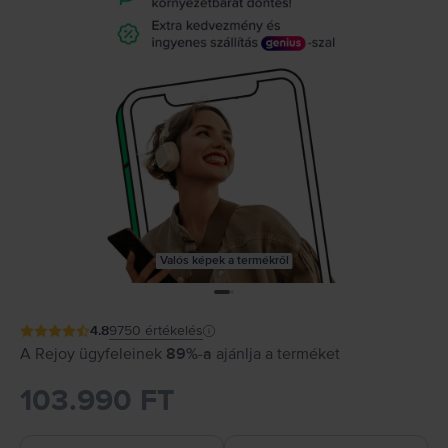
Valós képek a termékről
4.8
9750
értékelés
A Rejoy ügyfeleinek
89%-a
ajánlja a terméket
103.990 FT