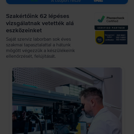
A csoport része
Szakértőink 62 lépéses
vizsgálatnak vetették alá
eszközeinket
Saját szerviz laborban sok éves
szakmai tapasztalattal a hátunk
mögött végezzük a készülékeink
ellenőrzését, felújítását.