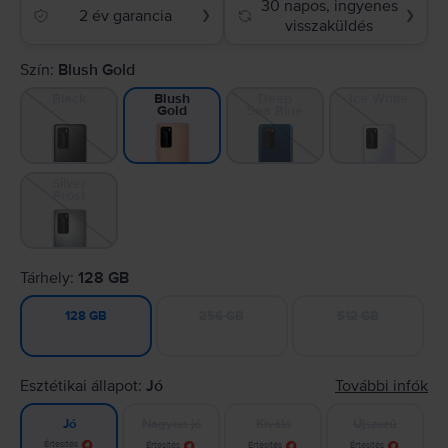
30 napos, ingyenes
2 év garancia
❯
❯
visszaküldés
Szín:
Blush Gold
Black
Deep
Ice White
Blush
Sea Blue
Gold
Silver
Frost
Tárhely:
128 GB
256 GB
512 GB
128 GB
Esztétikai állapot:
Jó
További infók
Nagyon jó
Kiváló
Újszerű
Jó
Értesítés
Értesítés
Értesítés
Értesítés