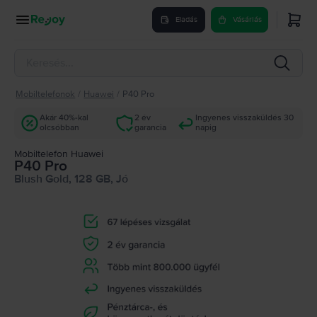
Eladás
Vásárlás
Mobiltelefonok
/
Huawei
/
P40 Pro
Akár 40%-kal
2 év
Ingyenes visszaküldés 30
olcsóbban
garancia
napig
Mobiltelefon Huawei
P40 Pro
Blush Gold, 128 GB, Jó