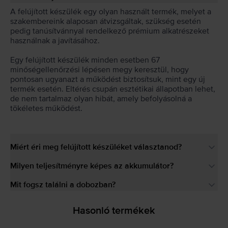
A felújított készülék egy olyan használt termék, melyet a
szakembereink alaposan átvizsgáltak, szükség esetén
pedig tanúsítvánnyal rendelkező prémium alkatrészeket
használnak a javításához.
Egy felújított készülék minden esetben 67
minőségellenőrzési lépésen megy keresztül, hogy
pontosan ugyanazt a működést biztosítsuk, mint egy új
termék esetén. Eltérés csupán esztétikai állapotban lehet,
de nem tartalmaz olyan hibát, amely befolyásolná a
tökéletes működést.
Miért éri meg felújított készüléket választanod?
Milyen teljesítményre képes az akkumulátor?
Mit fogsz találni a dobozban?
Hasonló termékek