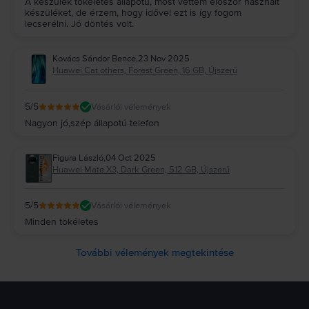
A készülek tökéletes állapotú, most vettem először használt
készüléket, de érzem, hogy idővel ezt is így fogom
lecserélni. Jó döntés volt.
Kovács Sándor Bence
,
23 Nov 2025
Huawei Cat others, Forest Green, 16 GB, Újszerű
5
/5
Vásárlói vélemények
Nagyon jó,szép állapotú telefon
Figura László
,
04 Oct 2025
Huawei Mate X3, Dark Green, 512 GB, Újszerű
5
/5
Vásárlói vélemények
Minden tökéletes
További vélemények megtekintése