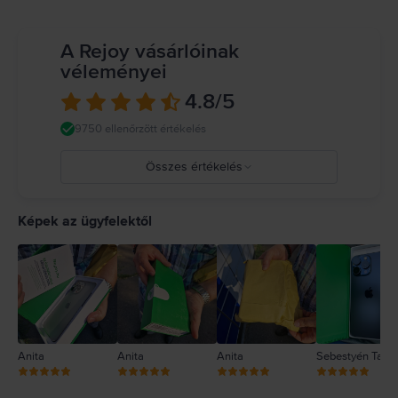
A Rejoy vásárlóinak
véleményei
4.8
/5
9750 ellenőrzött értékelés
Összes értékelés
5
4
Képek az ügyfelektől
3
2
1
Anita
Anita
Anita
Sebestyén Tam