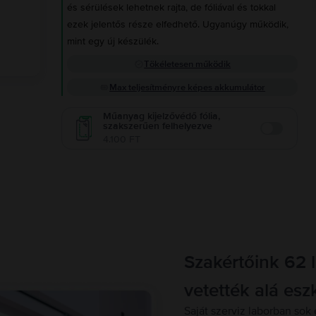
és sérülések lehetnek rajta, de fóliával és tokkal
ezek jelentős része elfedhető. Ugyanúgy működik,
mint egy új készülék.
Tökéletesen működik
Max teljesítményre képes akkumulátor
Műanyag kijelzővédő fólia,
szakszerűen felhelyezve
Enable
4.100 FT
Szakértőink 62 
vetették alá esz
Saját szerviz laborban sok 