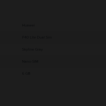
ekről.
sre.
Huawei
P40 Lite Dual Sim
Skyline Gray
Nano-SIM
6 GB