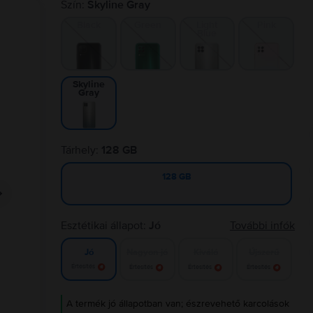
Szín:
Skyline Gray
Black
Green
Light
Pink
Blue
Skyline
Gray
Tárhely:
128 GB
128 GB
Esztétikai állapot:
Jó
További infók
Nagyon jó
Kiváló
Újszerű
Jó
Értesítés
Értesítés
Értesítés
Értesítés
A termék jó állapotban van; észrevehető karcolások