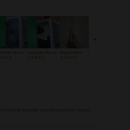
bestyén Tamás
Sebestyén Tamás
Magera Ildiko
Magera Ildiko
NR
al minőségi képeket tudunk készíteni, nagyon