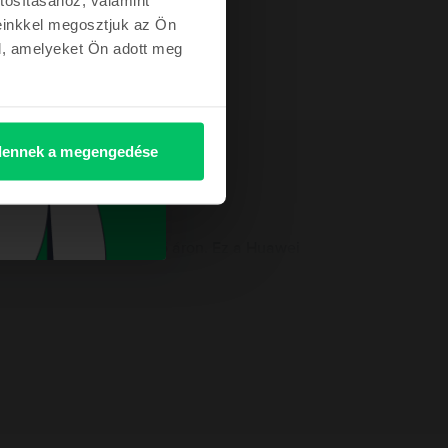
einkkel megosztjuk az Ön
l, amelyeket Ön adott meg
ennek a megengedése
nyű telefont hozzáférhető áron. Ez a Huawei
e fogsz szeretni. A 48 MP-es, 8 MP-es, 2 MP-es,
s. A Huawei P40 Lite Dual Sim telefon128 GB és 6
, hogy sokáig leszel távol a töltőtől. Vásárolj
sz előnyős áron!
A felelős személy elérhetőségei