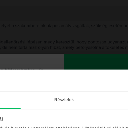
 melyet a szakembereink alaposan átvizsgáltak, szükség esetén 
égellenőrzési lépésen megy keresztül, hogy pontosan ugyanazt a
t, de nem tartalmaz olyan hibát, amely befolyásolná a tökéletes 
et választanod?
 a hírlevelünkre, és
talmazunk egy
 akkumulátor?
000 Ft
 KUPONNAL
Részletek
hatatlan ajánlatokkal és a
ál
einkkel is folyamatosan
Hasonló termékek
en tartunk majd!
mak és hirdetések személyre szabásához, közösségi funkciók biz