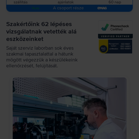
szállítás
ajánlatok
60 nap
A csoport része
Szakértőink 62 lépéses
vizsgálatnak vetették alá
eszközeinket
Saját szerviz laborban sok éves
szakmai tapasztalattal a hátunk
mögött végezzük a készülékeink
ellenőrzését, felújítását.