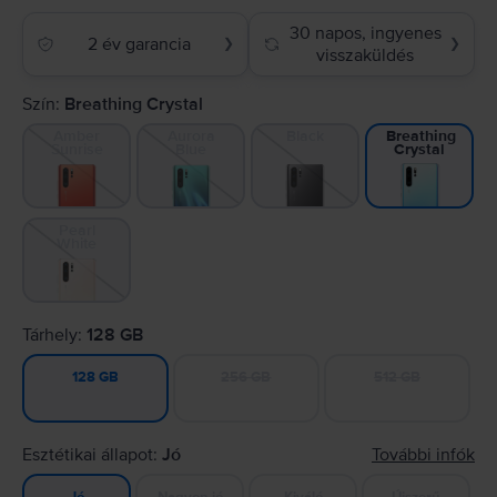
30 napos, ingyenes
2 év garancia
❯
❯
visszaküldés
Szín:
Breathing Crystal
Amber
Aurora
Black
Breathing
Sunrise
Blue
Crystal
Pearl
White
Tárhely:
128 GB
256 GB
512 GB
128 GB
Esztétikai állapot:
Jó
További infók
Nagyon jó
Kiváló
Újszerű