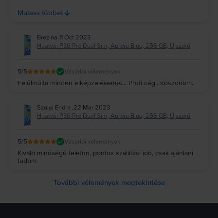
Akkumulátora csodálatosan bírja. Meglepően gyorsan
Mutass többet
megérkezett.
Brezina
,
11 Oct 2023
Huawei P30 Pro Dual Sim, Aurora Blue, 256 GB, Újszerű
5
/5
Vásárlói vélemények
Felűlmúlta minden elképzelésemet... Profi cég.. Köszönöm..
Szalai Endre
,
22 Mar 2023
Huawei P30 Pro Dual Sim, Aurora Blue, 256 GB, Újszerű
5
/5
Vásárlói vélemények
Kiváló minőségű telefon, pontos szállítási idő, csak ajánlani
tudom
További vélemények megtekintése