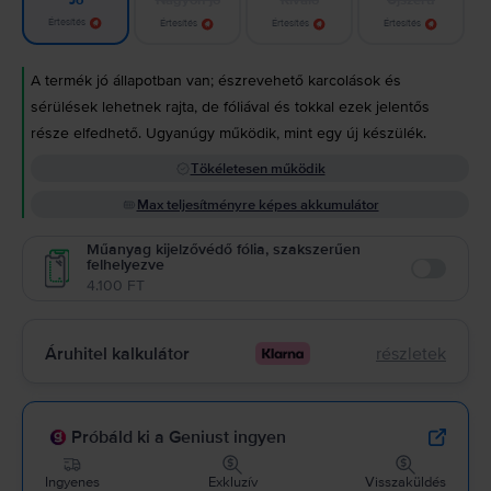
Jó
Értesítés
Értesítés
Értesítés
Értesítés
A termék jó állapotban van; észrevehető karcolások és
sérülések lehetnek rajta, de fóliával és tokkal ezek jelentős
része elfedhető. Ugyanúgy működik, mint egy új készülék.
Tökéletesen működik
Max teljesítményre képes akkumulátor
Műanyag kijelzővédő fólia, szakszerűen
felhelyezve
Enable
4.100 FT
Áruhitel kalkulátor
részletek
Próbáld ki a Geniust ingyen
Ingyenes
Exkluzív
Visszaküldés