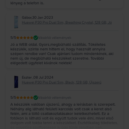
lényeg a telefon is.
Gábor
,
30 Jan 2023
Huawei P30 Pro Dual Sim, Breathing Crystal, 128 GB, Jó
5
/5
Vásárlói vélemények
Jó a WEB oldal. Gyors,megbízható szállítás. Tökéletes
készülék, szinte nem hittem el, hogy használt annyira
szépen rendbe van! Csak ajánlani tudom mindenkinek, aki
nem új, de megbízható készüléket szeretne. További
elégedett ügyfelet kívánok nektek!
Eszter
,
08 Jul 2024
Huawei P30 Pro Dual Sim, Black, 128 GB, Újszerű
5
/5
Vásárlói vélemények
A készülék valóban újszerű, ahogy a leírásban is szerepelt.
Néhány alig látható felületi karcolás volt csak a keret alsó
felén, ami a töltő csatlakoztatásakor keletkezhetett. Ez a
fotókon is látható volt és együtt tudok vele élni, mivel első
dolgom volt tokba tenni a készüléket. Esztétikailag tökéletes,
és egyelőre szoftveresen is úgy tűnik rendben van.