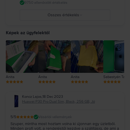
9750 ellenőrzött értékelés
Összes értékelés
5
4
Képek az ügyfelektől
3
2
1
Anita
Anita
Anita
Sebestyén Tam
Koncz Lajos
,
18 Dec 2023
Huawei P30 Pro Dual Sim, Black, 256 GB, Jó
5
/5
Vásárlói vélemények
Szuper, mintha most hoztam volna ki újonnan egy üzletből.
Minden profi volt, a rendeléstől kezdve a szállításig, de ami a