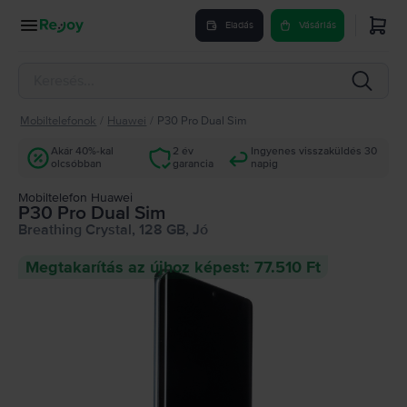
Eladás
Vásárlás
Mobiltelefonok
/
Huawei
/
P30 Pro Dual Sim
Akár 40%-kal
2 év
Ingyenes visszaküldés 30
olcsóbban
garancia
napig
Mobiltelefon Huawei
P30 Pro Dual Sim
Breathing Crystal, 128 GB, Jó
Megtakarítás az újhoz képest: 77.510 Ft