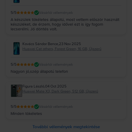
5
/5
Vásárlói vélemények
A készülek tökéletes állapotú, most vettem először használt
készüléket, de érzem, hogy idővel ezt is így fogom
lecserélni. Jó döntés volt.
Kovács Sándor Bence
,
23 Nov 2025
Huawei Cat others, Forest Green, 16 GB, Újszerű
5
/5
Vásárlói vélemények
Nagyon jó,szép állapotú telefon
Figura László
,
04 Oct 2025
Huawei Mate X3, Dark Green, 512 GB, Újszerű
5
/5
Vásárlói vélemények
Minden tökéletes
További vélemények megtekintése