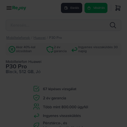
Eladás
Vásárlás
Mobiltelefonok
/
Huawei
/
P30 Pro
Akár 40%-kal
2 év
Ingyenes visszaküldés 30
olcsóbban
garancia
napig
Mobiltelefon Huawei
P30 Pro
Black, 512 GB, Jó