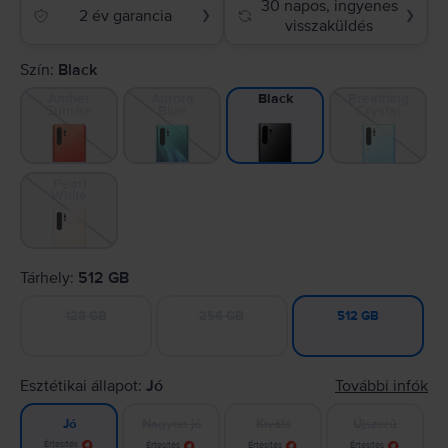
30 napos, ingyenes
2 év garancia
❯
❯
visszaküldés
Szín:
Black
Amber
Aurora
Breathing
Black
Sunrise
Blue
Crystal
Pearl
White
Tárhely:
512 GB
128 GB
256 GB
512 GB
Esztétikai állapot:
Jó
További infók
Nagyon jó
Kiváló
Újszerű
Jó
Értesítés
Értesítés
Értesítés
Értesítés