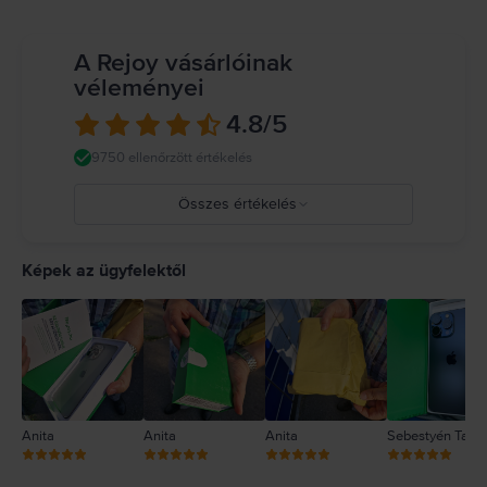
A Rejoy vásárlóinak
véleményei
4.8
/5
9750 ellenőrzött értékelés
Összes értékelés
5
4
Képek az ügyfelektől
3
2
1
Anita
Anita
Anita
Sebestyén Tam