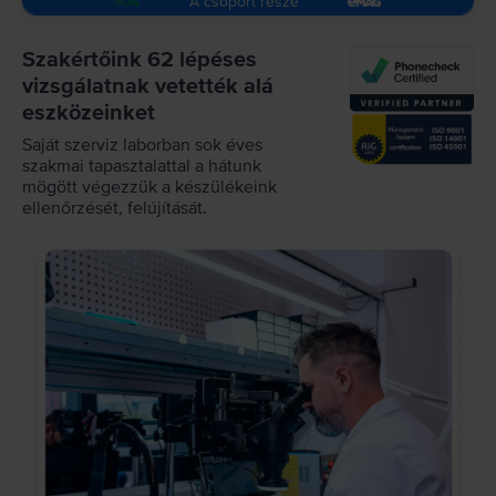
A csoport része
Szakértőink 62 lépéses
vizsgálatnak vetették alá
eszközeinket
Saját szerviz laborban sok éves
szakmai tapasztalattal a hátunk
mögött végezzük a készülékeink
ellenőrzését, felújítását.