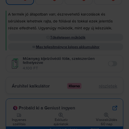
A termék jó állapotban van; észrevehető karcolások és
sérülések lehetnek rajta, de fóliával és tokkal ezek jelentős
része elfedhető. Ugyanúgy működik, mint egy új készülék.
Tökéletesen működik
Max teljesítményre képes akkumulátor
Műanyag kijelzővédő fólia, szakszerűen
felhelyezve
Enable
4.100 FT
Áruhitel kalkulátor
részletek
Próbáld ki a Geniust ingyen
Ingyenes
Exkluzív
Visszaküldés
szállítás
ajánlatok
60 nap