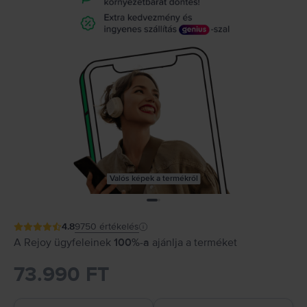
Valós képek a termékről
4.8
9750
értékelés
A Rejoy ügyfeleinek
100%-a
ajánlja a terméket
73.990 FT