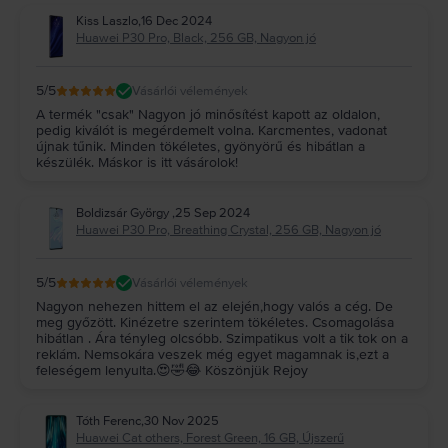
Kiss Laszlo
,
16 Dec 2024
Huawei P30 Pro, Black, 256 GB, Nagyon jó
5
/5
Vásárlói vélemények
A termék "csak" Nagyon jó minősítést kapott az oldalon,
pedig kiválót is megérdemelt volna. Karcmentes, vadonat
újnak tűnik. Minden tökéletes, gyönyörű és hibátlan a
készülék. Máskor is itt vásárolok!
Boldizsár György
,
25 Sep 2024
Huawei P30 Pro, Breathing Crystal, 256 GB, Nagyon jó
5
/5
Vásárlói vélemények
Nagyon nehezen hittem el az elején,hogy valós a cég. De
meg győzött. Kinézetre szerintem tökéletes. Csomagolása
hibátlan . Ára tényleg olcsóbb. Szimpatikus volt a tik tok on a
reklám. Nemsokára veszek még egyet magamnak is,ezt a
feleségem lenyulta.😍🤣😂 Köszönjük Rejoy
Tóth Ferenc
,
30 Nov 2025
Huawei Cat others, Forest Green, 16 GB, Újszerű