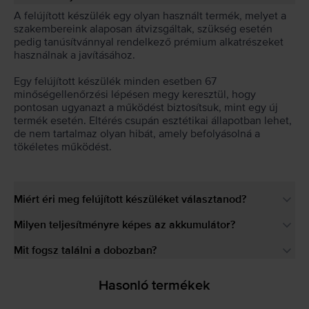
A felújított készülék egy olyan használt termék, melyet a
szakembereink alaposan átvizsgáltak, szükség esetén
pedig tanúsítvánnyal rendelkező prémium alkatrészeket
használnak a javításához.
Egy felújított készülék minden esetben 67
minőségellenőrzési lépésen megy keresztül, hogy
pontosan ugyanazt a működést biztosítsuk, mint egy új
termék esetén. Eltérés csupán esztétikai állapotban lehet,
de nem tartalmaz olyan hibát, amely befolyásolná a
tökéletes működést.
Miért éri meg felújított készüléket választanod?
Milyen teljesítményre képes az akkumulátor?
Mit fogsz találni a dobozban?
Hasonló termékek