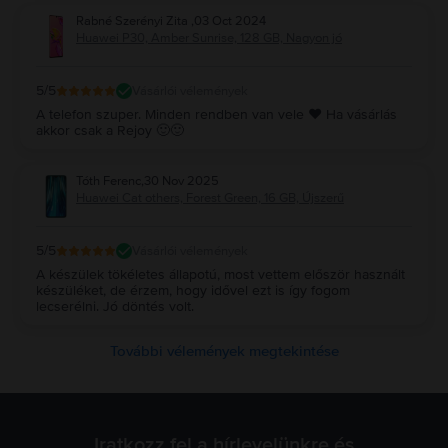
Rabné Szerényi Zita
,
03 Oct 2024
Huawei P30, Amber Sunrise, 128 GB, Nagyon jó
5
/5
Vásárlói vélemények
A telefon szuper. Minden rendben van vele ❤️ Ha vásárlás
akkor csak a Rejoy 🙂🙂
Tóth Ferenc
,
30 Nov 2025
Huawei Cat others, Forest Green, 16 GB, Újszerű
5
/5
Vásárlói vélemények
A készülek tökéletes állapotú, most vettem először használt
készüléket, de érzem, hogy idővel ezt is így fogom
lecserélni. Jó döntés volt.
További vélemények megtekintése
Iratkozz fel a hírlevelünkre és