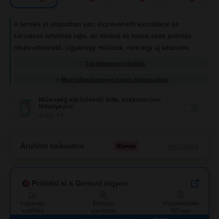
A termék jó állapotban van; észrevehető karcolások és
sérülések lehetnek rajta, de fóliával és tokkal ezek jelentős
része elfedhető. Ugyanúgy működik, mint egy új készülék.
Tökéletesen működik
Max teljesítményre képes akkumulátor
Műanyag kijelzővédő fólia, szakszerűen
felhelyezve
Enable
4.100 FT
Áruhitel kalkulátor
részletek
Próbáld ki a Geniust ingyen
Ingyenes
Exkluzív
Visszaküldés
szállítás
ajánlatok
60 nap