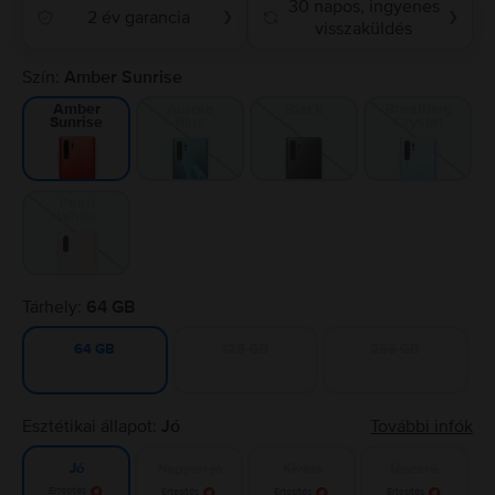
30 napos, ingyenes
2 év garancia
❯
❯
visszaküldés
Szín:
Amber Sunrise
Aurora
Black
Breathing
Amber
Blue
Crystal
Sunrise
Pearl
White
Tárhely:
64 GB
128 GB
256 GB
64 GB
Esztétikai állapot:
Jó
További infók
Nagyon jó
Kiváló
Újszerű
Jó
Értesítés
Értesítés
Értesítés
Értesítés