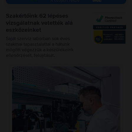
A csoport része
Szakértőink 62 lépéses
vizsgálatnak vetették alá
eszközeinket
Saját szerviz laborban sok éves
szakmai tapasztalattal a hátunk
mögött végezzük a készülékeink
ellenőrzését, felújítását.