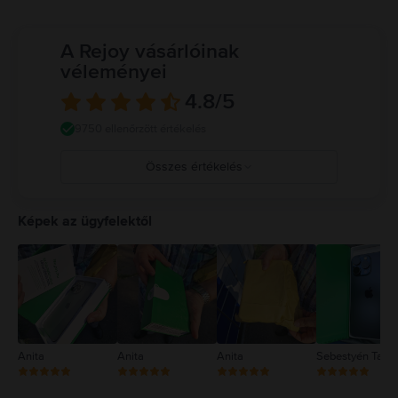
A Rejoy vásárlóinak
véleményei
4.8
/5
9750 ellenőrzött értékelés
Összes értékelés
5
4
Képek az ügyfelektől
3
2
1
Anita
Anita
Anita
Sebestyén Tam