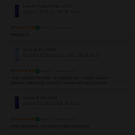
Levente Tordai
,
24 May 2025
Huawei P30, Black, 128 GB, Kiváló
5
/5
Vásárlói vélemények
Nagyon jo
István
,
10 Mar 2025
Huawei P30, Breathing Crystal, 128 GB, Kiváló
5
/5
Vásárlói vélemények
Szép telefont küldtek, azt kaptam amit vártam szóval,
teljesen elégedett vagyok a termékkel kapcsolatban.
Sándor
,
10 Sep 2024
Huawei P30, Black, 128 GB, Kiváló
5
/5
Vásárlói vélemények
Amit rendeltem azt kaptam nem csalódtem