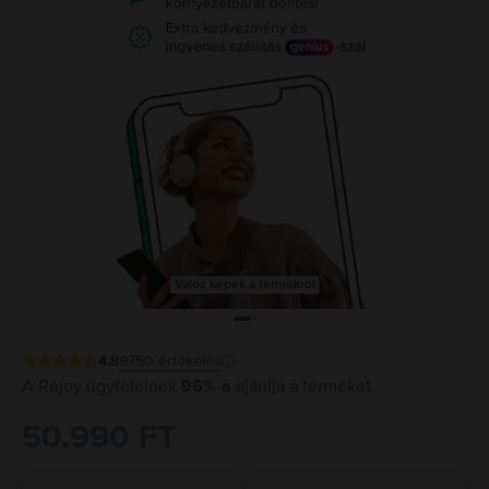
Valós képek a termékről
4.8
9750
értékelés
A Rejoy ügyfeleinek
96%-a
ajánlja a terméket
50.990 FT