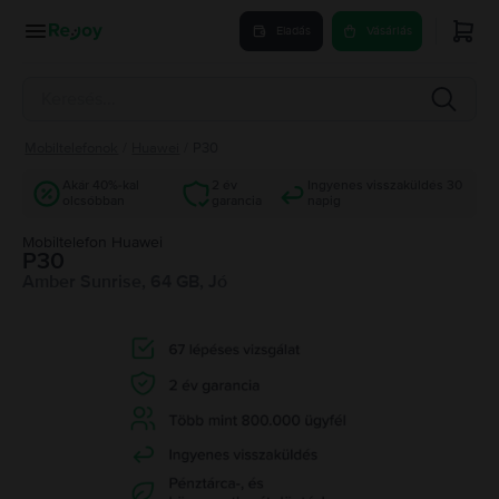
Eladás
Vásárlás
Mobiltelefonok
/
Huawei
/
P30
Akár 40%-kal
2 év
Ingyenes visszaküldés 30
olcsóbban
garancia
napig
Mobiltelefon Huawei
P30
Amber Sunrise, 64 GB, Jó