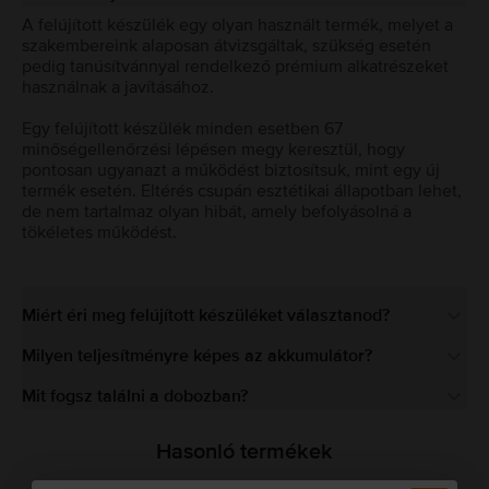
A felújított készülék egy olyan használt termék, melyet a
szakembereink alaposan átvizsgáltak, szükség esetén
pedig tanúsítvánnyal rendelkező prémium alkatrészeket
használnak a javításához.
Egy felújított készülék minden esetben 67
minőségellenőrzési lépésen megy keresztül, hogy
pontosan ugyanazt a működést biztosítsuk, mint egy új
termék esetén. Eltérés csupán esztétikai állapotban lehet,
de nem tartalmaz olyan hibát, amely befolyásolná a
tökéletes működést.
Miért éri meg felújított készüléket választanod?
Milyen teljesítményre képes az akkumulátor?
Mit fogsz találni a dobozban?
Hasonló termékek