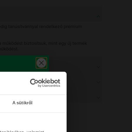
pedig tanúsítvánnyal rendelkező prémium
 működést biztosítsuk, mint egy új termék
működést.
A sütikről
tosításához, valamint