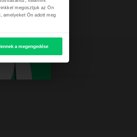
einkkel megosztjuk az Ön
l, amelyeket Ön adott meg
ennek a megengedése
 a Huawei bemutatja az új P sorozatot, amely
 integrált ujjlenyomat-olvasóval érkezik. Az
kelti, hogy ez a telefon valóban egy prémium
A felelős személy elérhetőségei