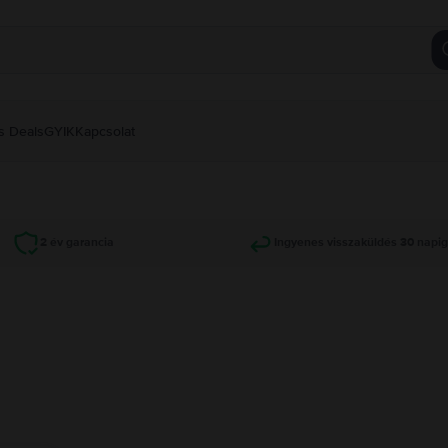
s Deals
GYIK
Kapcsolat
2 év garancia
Ingyenes visszaküldés 30 napi