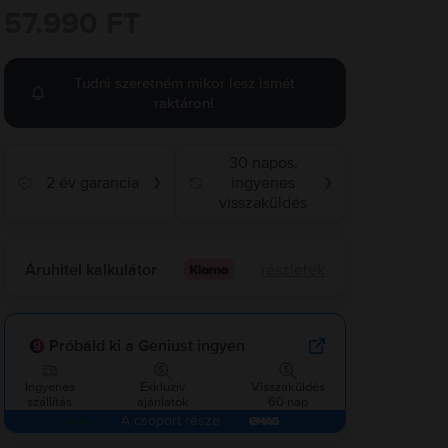
57.990 FT
Tudni szeretném mikor lesz ismét
raktáron!
30 napos,
2 év garancia
ingyenes
❯
❯
visszaküldés
Áruhitel kalkulátor
részletek
Próbáld ki a Geniust ingyen
Ingyenes
Exkluzív
Visszaküldés
szállítás
ajánlatok
60 nap
A csoport része