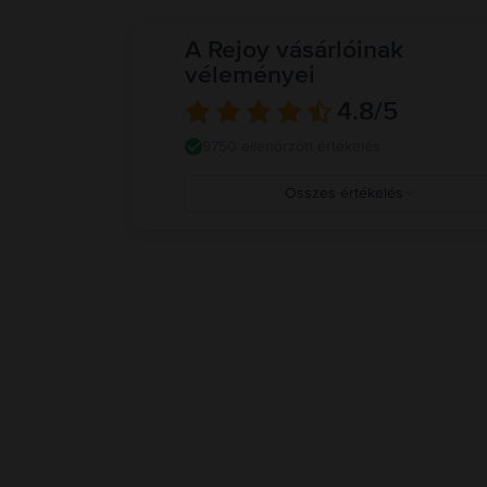
A Rejoy vásárlóinak
véleményei
4.8
/5
9750 ellenőrzött értékelés
Összes értékelés
5
4
3
2
1