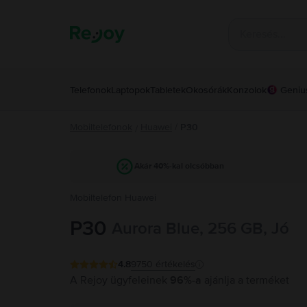
Telefonok
Laptopok
Tabletek
Okosórák
Konzolok
Geniu
Mobiltelefonok
Huawei
/
P30
/
Akár 40%-kal olcsóbban
Mobiltelefon Huawei
P30
Aurora Blue, 256 GB, Jó
4.8
9750
értékelés
A Rejoy ügyfeleinek
96%-a
ajánlja a terméket