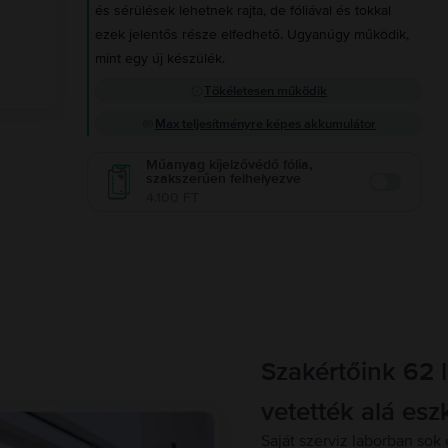
és sérülések lehetnek rajta, de fóliával és tokkal
ezek jelentős része elfedhető. Ugyanúgy működik,
mint egy új készülék.
Tökéletesen működik
Max teljesítményre képes akkumulátor
Műanyag kijelzővédő fólia,
szakszerűen felhelyezve
Enable
4.100 FT
Szakértőink 62 
vetették alá esz
Saját szerviz laborban sok 