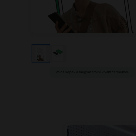
Valós képek a megvásárolni kívánt termékről.