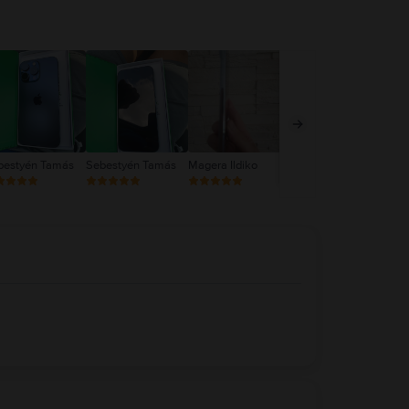
bestyén Tamás
Sebestyén Tamás
Magera Ildiko
Magera Ildiko
NR