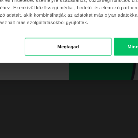
hez. Ezenkívül közösségi média-, hirdető- és elemező partner
zó adatait, akik kombinálhatják az adatokat más olyan adatokka
sznált más szolgáltatásokból gyűjtöttek.
m a kupont
Megtagad
Mind
ont a megrendelésemhez
 GB, Jó
 óriáscégek csúcsmodelljeivel is felveszi a versenyt. 2019-ben
a telefon felületének nagy részét elfoglaló 6.1” képernyője alá
i, üveggel kombinálva és a kamera teljesítménye azt az érzést 
Gyártói információk