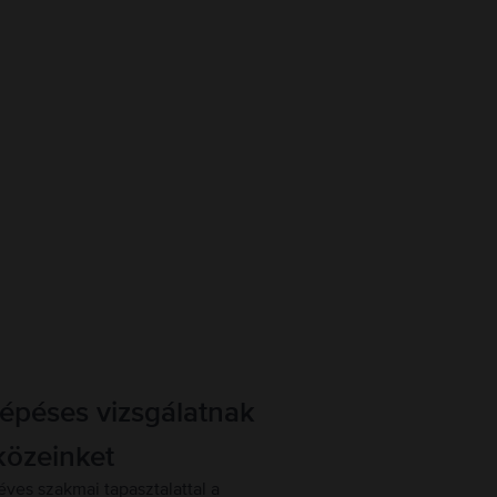
lépéses vizsgálatnak
közeinket
éves szakmai tapasztalattal a