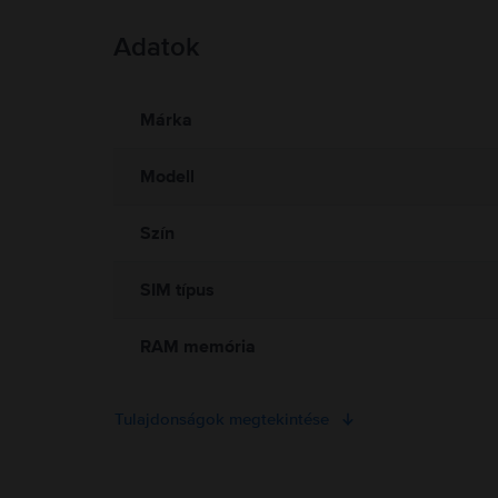
Adatok
Termékbiztonsági információk
Információk a termékre vonatkozó biztonsági figyelmeztetés
Jelenleg a termékbiztonsági információk nem állnak rendelkezé
Márka
Modell
Szín
SIM típus
RAM memória
Tulajdonságok megtekintése