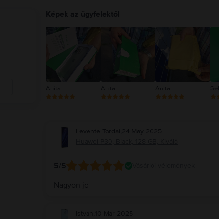
Képek az ügyfelektől
Anita
Anita
Anita
Se
Levente Tordai
,
24 May 2025
Huawei P30, Black, 128 GB, Kiváló
5
/5
Vásárlói vélemények
Nagyon jo
István
,
10 Mar 2025