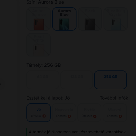
Szín:
Aurora Blue
Amber
Black
Breathing
Aurora
Sunrise
Crystal
Blue
Pearl
White
Tárhely:
256 GB
64 GB
128 GB
256 GB
Esztétikai állapot:
Jó
További infók
Nagyon jó
Kiváló
Újszerű
Jó
Értesítés
Értesítés
Értesítés
Értesítés
A termék jó állapotban van; észrevehető karcolások