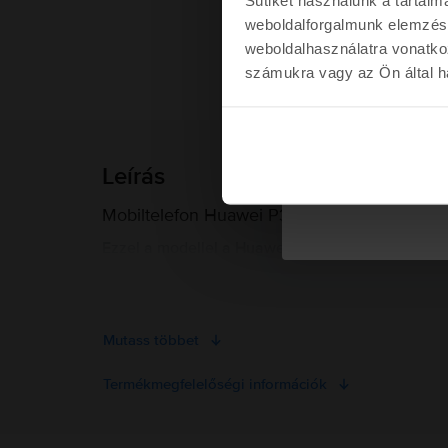
weboldalforgalmunk elemzésé
weboldalhasználatra vonatko
számukra vagy az Ön által ha
Kére
Leírás
Nem kérem a kup
Mobiltelefon Huawei P30, Aurora Blue, 256
Ezzel a modellel a Huawei az Apple és a Samsung
sokat kölcsönöz a Mate sorozatból. A Huawei P30 
alumínium burkolata, a burkolat különleges színe
darab.
Mutass többet
Termékmegfelelőségi információk
Termékbiztonsági információk