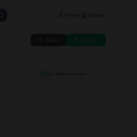
Fiókom
Kosaram
Eladás
Vásárlás
g
0% THM, 3 részletben